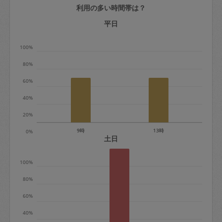
利用の多い時間帯は？
定期契約をキャンセルする場合、毎週定
期は月2回まで隔週定期は月1回までキャ
平日
ンセル料は発生しません。それ以上はキ
100%
ャンセル料が発生します。
80%
定期契約キャンセル料：
60%
・1回につき1,200円※
40%
・詳細ルールは、
こちら
を参照くださ
い。
20%
9時
13時
0%
※キャンセル料金の設定について：
土日
定期依頼1回（3時間）の金額とスポット
100%
1回（3時間）依頼した場合の金額の差額
相当で料金設定されています。
80%
60%
40%