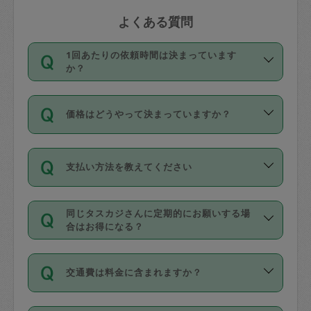
よくある質問
1回あたりの依頼時間は決まっています
か？
依頼1回につき3時間固定です。3時間を
価格はどうやって決まっていますか？
超えて依頼したい場合は、延長機能をご
利用ください。機能をご利用いただくに
11種類の価格帯の中からタスカジさん自
は、タスカジさんに事前に相談し、合意
支払い方法を教えてください
身が価格を選んで設定しています。
の上事前申請することが必要です。な
タスカジさんの価格設定には最初は制限
お、3時間を下回っても、値引き等はござ
お支払方法はクレジットカード（Visa／
があり、レビュー件数、レビューの平均
いません。
同じタスカジさんに定期的にお願いする場
Master／JCB／AMERICAN EXPRESS／
値、などで除々に設定可能な最高額が上
合はお得になる？
Diners Club）のみとなります。
がっていく仕組みになっています。
依頼には「スポット」と「定期（毎週｜
カード情報のご登録は、依頼リクエスト
交通費は料金に含まれますか？
隔週）」があり、「定期」の依頼は「ス
を行う際にご入力ください。プロフィー
ポット」よりお得な料金でご利用できま
ル登録時にはご入力いただかなくても大
交通費は依頼料金とは別途発生し、依頼