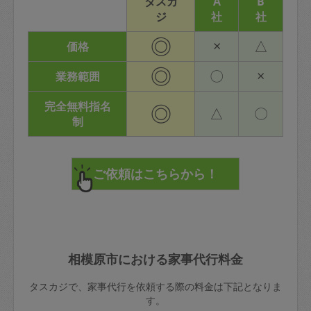
タスカ
A
B
ジ
社
社
◎
×
△
価格
◎
〇
×
業務範囲
完全無料指名
◎
△
〇
制
相模原市における家事代行料金
タスカジで、家事代行を依頼する際の料金は下記となりま
す。