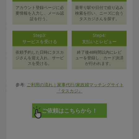
アカウント登録ページに必
最寄り駅や日付で絞り込み
要情報を入力し、メール認
検索を行い、ニーズに合う
証を行う。
タスカジさんを探す。
Step3:
Step4:
サービスを受ける
支払いとレビュー
依頼予約した日時にタスカ
終了後48時間以内にレビ
ジさんを迎え入れ、サービ
ューを登録し、カード決済
スを受ける。
が行われます。
参考:
ご利用の流れ｜家事代行/家政婦マッチングサイト
『タスカジ』