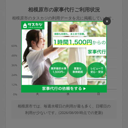
玉、など
きた場合は損害保険の対象外となるので
依頼者不在による当日キャンセル＝依頼
相模原市の家事代行ご利用状況
ご注意ください。
金額の100%＋交通費全額
相模原市のタスカジの利用データを元に掲載しています。
あわせてこちらも参照ください
：
初めて
×
利用します。注意しなくてはいけない点
※例：依頼日時／土曜日午前9時開始の場
利用の多い曜日は？
はありますか？
合、水曜日午前9時以降はキャンセル料が
発生
60%
水曜日9時〜金曜日9時まで＝依頼料金の
48%
50%
36%
金曜日9時～土曜日8時まで＝依頼金額の
100%
24%
土曜日8時〜実施時間＝依頼金額の100%
12%
＋交通費全額
火
水
日
0%
依頼者不在による当日キャンセル＝依頼
金額の100%＋交通費全額
相模原市では、毎週水曜日の利用が最も多く、日曜日の
利用が少ないです。(2026/08/09 時点での更新)
2. 定期契約キャンセル（定期契約のみ）