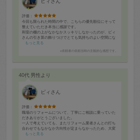
ピィさん
評価：
今回も限られた時間の中で、こちらの優先順位にそって
整えていただき本当に感謝です。
和室の棚の上がなかなかスッキリしなかったのが、ピィ
さんの引き算の飾りつけでとても気持ちのよい空間にな
りました。
もっと見る
息子のクローゼットにあるたくさんの洋服の整理の仕方
※依頼者の依頼当時の主観的な感想です。
も相談しましたが、収納ポールの配置など、生活動線や
使いやすさを考えると自分で考えていたのと違ったり
で、なるほどそういう使い方もあるのねと本当にために
なります。本人と整理する準備がしっかりできて助かり
40代 男性より
ました。
残りの時間で和室を整えていただきましたが、お部屋だ
けではなく頭の中まで整理できた感じがします。
ピィさん
毎回本当に来て頂いて良かった〜という気持ちになり、
またピィさんの優しい笑顔とお声かけに癒されて、翌日
から頑張る意欲にも繋がりました！ありがとうございま
評価：
す。また機会がありましたら宜しくお願いいたします。
職場のリフォームについて、丁寧にご相談に乗っていた
だきありがとうございました。
一人で考えていても、またリフォーム業者さんとの打ち
合わせでもなかなか方向性が定まらなかったため、大変
助かりました。
もっと見る
引き続き、どうぞよろしくお願いいたします。