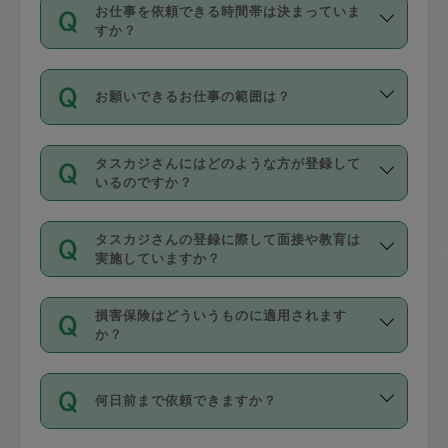
す。
丈夫です。
お仕事を依頼できる時間帯は決まっていま
料金のご請求と合わせてお支払いとなり
定期の最低利用回数は設けていない代わ
デビットカード・プリペイドカード（Vプ
すか？
ます。交通費の金額は「依頼の詳細」に
りに、一定数を超えたキャンセルは有償
リカ、au WALLETなど）
は支払にはご利
時間帯は3種類あります。いずれも１回あ
自動計算で表示されます。
でキャンセルすることが出来ます。
用いただけませんのでご注意ください。
お願いできるお仕事の範囲は？
たり３時間です。
銀行振込や現金払いも対応していませ
（例：毎週定期の場合は３回以上のキャ
ん。
掃除、整理収納、洗濯、買い物、料理、
・ＡＭ ９時～１２時
ンセルが有償（1200円、隔週定期の場合
なお、タスカジさんの交通費も、依頼料
タスカジさんにはどのような方が登録して
作り置きです。タスカジさんによってで
・ＰＭ １３時～１６時
いるのですか？
は２回以上のキャンセルが有償（1200
金のご請求と合わせてお支払いとなりま
きる仕事の範囲が異なりますので、依頼
・夜 １８時～２１時
円））
す。交通費の金額は「依頼の詳細」に自
主婦として長年の家事経験をお持ちの
する前にタスカジさんのプロフィールで
動計算で表示されます。
タスカジさんの登録に際して面接や教育は
方、栄養士・調理師といった資格者で保
確認してください。
開始時間を２時間前後変更することが可
実施していますか？
育園や学校の給食やレストランで料理関
基本的に、高所での作業や危険作業、屋
能です。依頼送信後、個別にタスカジさ
応募の際に、各自事務局との面接と説明
係の専門職に従事されていた方、日本で
外での作業は対象外です。
んにメッセージを送り調整してくださ
損害保険はどういうものに適用されます
を行っています。その後、身分証明書の
すでにハウスキーパーや英語の先生とし
か？
い。ただし、２時間を越えての調整はで
写真提出をしていただいています。外国
てお仕事をしているフィリピン出身の
きません。
依頼者とタスカジさんとの間でタスカジ
人の場合は在留カードで労働許可状況を
方、海外からの留学生、家事が好きな会
万が一、依頼した時間帯と作業時間が１
何日前まで依頼できますか？
を通して成立した作業時間内での作業に
確認しています。タスカジさんトレーニ
社員など様々なバックグラウンドの方が
時間も被らない場合、損害保険の対象外
適用されます。作業範囲は、掃除、洗
ング動画を使ったセルフトレーニングの
登録しています。
となりますので、ご注意ください。