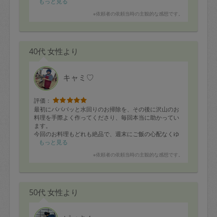
もっと見る
※依頼者の依頼当時の主観的な感想です。
40代 女性より
キャミ♡
評価：
最初にパパパッと水回りのお掃除を、その後に沢山のお
料理を手際よく作ってくださり、毎回本当に助かってい
ます。
今回のお料理もどれも絶品で、週末にご飯の心配なくゆ
っくり過ごせて、幸せです😊
もっと見る
次回も楽しみにしています。
※依頼者の依頼当時の主観的な感想です。
50代 女性より