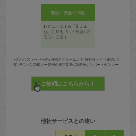
安心・安全の制度
レビューによる「見える
化」に加え､3つの制度※で
安心・安全！
※①ハウスキーパーの3段階スクリーニング(身分証・ビザ確認､面
接､テスト)､②最大一億円の損害保険､③親身なサポートセンター
他社サービスとの違い