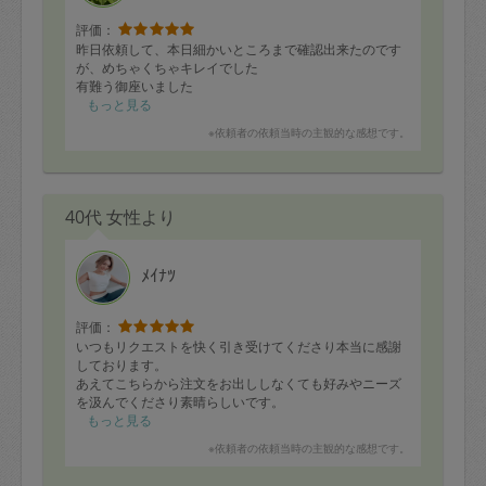
評価：
昨日依頼して、本日細かいところまで確認出来たのです
が、めちゃくちゃキレイでした
有難う御座いました
もっと見る
※依頼者の依頼当時の主観的な感想です。
40代 女性より
ﾒｲﾅﾂ
評価：
いつもリクエストを快く引き受けてくださり本当に感謝
しております。
あえてこちらから注文をお出ししなくても好みやニーズ
を汲んでくださり素晴らしいです。
引き続きよろしくお願いします
もっと見る
※依頼者の依頼当時の主観的な感想です。