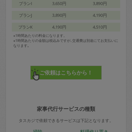
プランI
3,650円
3,890円
プランJ
3,890円
4,190円
プランK
4,190円
4,510円
※1時間あたりの料金になります。
※1時間あたりの金額は税込みですが､交通費は別途にてお支払いに
なります｡
家事代行サービスの種類
タスカジで依頼できるサービスは下記となります。
掃除
料理作り置き