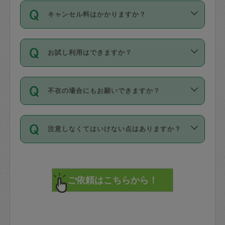
ご依頼は、現在を起点に3日後（72時間
濯、料理、作り置き、整理収納、買い物
のち、タスカジモニター宅にて３時間の
また外国人の方は英語しか話せない方、
キャンセル料はかかりますか？
以降）の日時から受付可能となっていま
です。作業中に物を壊したり、人にけが
現場トライアルを受け、合格したタスカ
日本語も話せる方など様々です。
す。
をさせたりした場合が対象で、補償金額
ジさんが活動されています。
キャンセル料には、以下の2種類がありま
ただし、72時間を切った直前の日程では
は対物1000万円、対人1億円が上限で
バックグラウンドや得意分野はプロフィ
お試し利用はできますか？
す。
タスカジさんへ「募集」をかけることが
す。
※テストセンターの講評は１件目のレビュ
ールに記載していますので、各自の得意
可能です。
ーとして記載されていますので依頼の際
分野を見極めて、目的に合わせてお仕事
「お試し利用」というメニューはありま
万が一損害が発生した場合は、その場の
に参考にしてください。
を依頼してください。
不在の場合にもお願いできますか？
せんが、「一回のみ」依頼を活用するこ
1. 直前キャンセル（定期、スポット契約
写真を撮り、
参考
：
【詳細】タスカジさんの登録に際
とによって、気に入ったタスカジさんを
共通）
タスカジサポートセンターまでご連絡く
して面接や教育は実施していますか？
不在の場合の作業はタスカジさんの同意
見つけることができます。
・タスカジさんのお仕事開始予定時間前
ださい。
注意しなくてはいけない点はありますか？
が必要です。数回の依頼ののち、タスカ
72時間を超える※と、以下のキャンセル
詳細FAQ：
損害賠償保険について教えて
ジさんと依頼者の間で十分な信頼関係が
まず、条件の合う気になるタスカジさ
料が発生します。
ください。
貴重品は紛失の際トラブルの元となるの
できたのち、タスカジさんに依頼してみ
ん、２・３人に「スポット」依頼をして
で、必ず鍵のかかるロッカーや金庫に入
てください。
みてください。
直前キャンセル料：
れて依頼者の責任の元管理するよう心掛
不在時に部屋に入るためにタスカジさん
その後、一番気に入ったタスカジさんに
72時間前〜24時間前＝依頼料金の50%
けてください。
に鍵を預ける必要がありますが、タスカ
「定期（毎週・隔週）」依頼をしてくだ
24時間前～1時間前＝依頼金額の100%
※パスポート、クレジットカード、銀行カ
ジさんが紛失した鍵によって二次的な損
さい。
1時間前〜実施時間＝依頼金額の100%＋
ード、5千円以上のアクセサリー、500円
害（たとえば、第三者の侵入など）が起
交通費全額