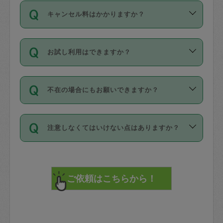
ご依頼は、現在を起点に3日後（72時間
濯、料理、作り置き、整理収納、買い物
のち、タスカジモニター宅にて３時間の
また外国人の方は英語しか話せない方、
キャンセル料はかかりますか？
以降）の日時から受付可能となっていま
です。作業中に物を壊したり、人にけが
現場トライアルを受け、合格したタスカ
日本語も話せる方など様々です。
す。
をさせたりした場合が対象で、補償金額
ジさんが活動されています。
キャンセル料には、以下の2種類がありま
ただし、72時間を切った直前の日程では
は対物1000万円、対人1億円が上限で
バックグラウンドや得意分野はプロフィ
お試し利用はできますか？
す。
タスカジさんへ「募集」をかけることが
す。
※テストセンターの講評は１件目のレビュ
ールに記載していますので、各自の得意
可能です。
ーとして記載されていますので依頼の際
分野を見極めて、目的に合わせてお仕事
「お試し利用」というメニューはありま
万が一損害が発生した場合は、その場の
に参考にしてください。
を依頼してください。
不在の場合にもお願いできますか？
せんが、「一回のみ」依頼を活用するこ
1. 直前キャンセル（定期、スポット契約
写真を撮り、
参考
：
【詳細】タスカジさんの登録に際
とによって、気に入ったタスカジさんを
共通）
タスカジサポートセンターまでご連絡く
して面接や教育は実施していますか？
不在の場合の作業はタスカジさんの同意
見つけることができます。
・タスカジさんのお仕事開始予定時間前
ださい。
注意しなくてはいけない点はありますか？
が必要です。数回の依頼ののち、タスカ
72時間を超える※と、以下のキャンセル
詳細FAQ：
損害賠償保険について教えて
ジさんと依頼者の間で十分な信頼関係が
まず、条件の合う気になるタスカジさ
料が発生します。
ください。
貴重品は紛失の際トラブルの元となるの
できたのち、タスカジさんに依頼してみ
ん、２・３人に「スポット」依頼をして
で、必ず鍵のかかるロッカーや金庫に入
てください。
みてください。
直前キャンセル料：
れて依頼者の責任の元管理するよう心掛
不在時に部屋に入るためにタスカジさん
その後、一番気に入ったタスカジさんに
72時間前〜24時間前＝依頼料金の50%
けてください。
に鍵を預ける必要がありますが、タスカ
「定期（毎週・隔週）」依頼をしてくだ
24時間前～1時間前＝依頼金額の100%
※パスポート、クレジットカード、銀行カ
ジさんが紛失した鍵によって二次的な損
さい。
1時間前〜実施時間＝依頼金額の100%＋
ード、5千円以上のアクセサリー、500円
害（たとえば、第三者の侵入など）が起
交通費全額