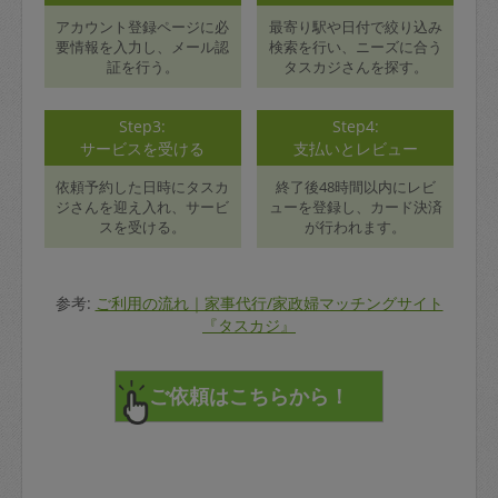
アカウント登録ページに必
最寄り駅や日付で絞り込み
要情報を入力し、メール認
検索を行い、ニーズに合う
証を行う。
タスカジさんを探す。
Step3:
Step4:
サービスを受ける
支払いとレビュー
依頼予約した日時にタスカ
終了後48時間以内にレビ
ジさんを迎え入れ、サービ
ューを登録し、カード決済
スを受ける。
が行われます。
参考:
ご利用の流れ｜家事代行/家政婦マッチングサイト
『タスカジ』