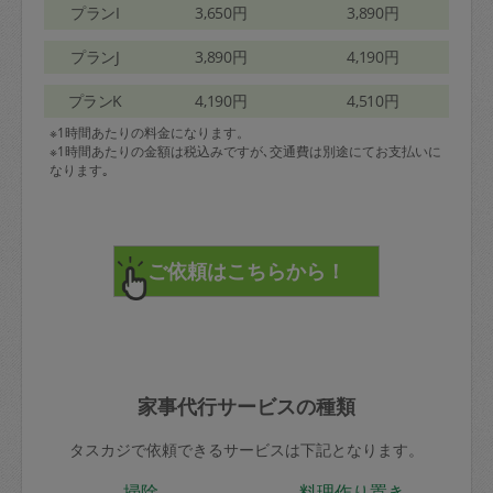
プランI
3,650円
3,890円
プランJ
3,890円
4,190円
プランK
4,190円
4,510円
※1時間あたりの料金になります。
※1時間あたりの金額は税込みですが､交通費は別途にてお支払いに
なります｡
家事代行サービスの種類
タスカジで依頼できるサービスは下記となります。
掃除
料理作り置き