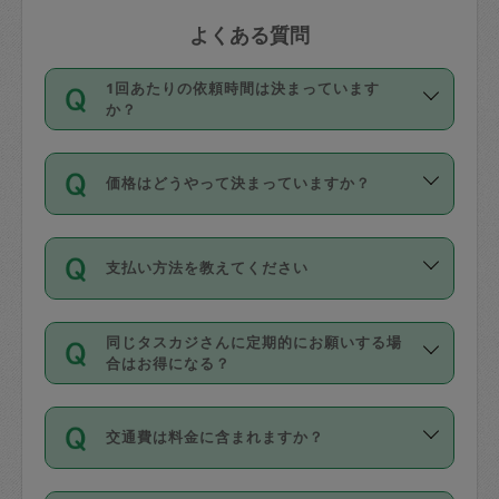
よくある質問
1回あたりの依頼時間は決まっています
か？
依頼1回につき3時間固定です。3時間を
価格はどうやって決まっていますか？
超えて依頼したい場合は、延長機能をご
利用ください。機能をご利用いただくに
11種類の価格帯の中からタスカジさん自
は、タスカジさんに事前に相談し、合意
支払い方法を教えてください
身が価格を選んで設定しています。
の上事前申請することが必要です。な
タスカジさんの価格設定には最初は制限
お、3時間を下回っても、値引き等はござ
お支払方法はクレジットカード（Visa／
があり、レビュー件数、レビューの平均
いません。
同じタスカジさんに定期的にお願いする場
Master／JCB／AMERICAN EXPRESS／
値、などで除々に設定可能な最高額が上
合はお得になる？
Diners Club）のみとなります。
がっていく仕組みになっています。
依頼には「スポット」と「定期（毎週｜
カード情報のご登録は、依頼リクエスト
交通費は料金に含まれますか？
隔週）」があり、「定期」の依頼は「ス
を行う際にご入力ください。プロフィー
ポット」よりお得な料金でご利用できま
ル登録時にはご入力いただかなくても大
交通費は依頼料金とは別途発生し、依頼