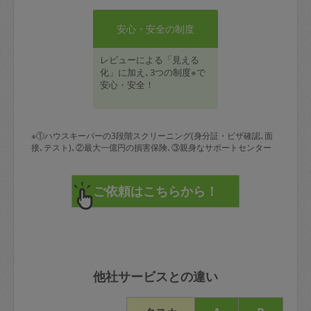
安心・安全の制度
レビューによる「見える
化」に加え､3つの制度※で
安心・安全！
※①ハウスキーパーの3段階スクリーニング(身分証・ビザ確認､面
接､テスト)､②最大一億円の損害保険､③親身なサポートセンター
他社サービスとの違い