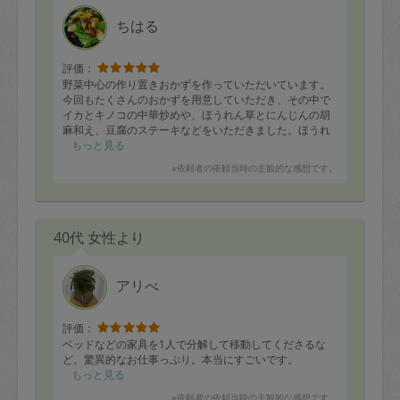
ちはる
評価：
野菜中心の作り置きおかずを作っていただいています。
今回もたくさんのおかずを用意していただき、その中で
イカとキノコの中華炒めや、ほうれん草とにんじんの胡
麻和え、豆腐のステーキなどをいただきました。ほうれ
ん草とにんじんの胡麻和えは、やさしい味付けでとても
もっと見る
食べやすかったです。イカとキノコの中華炒めも、食材
※依頼者の依頼当時の主観的な感想です。
それぞれの持ち味が生かされていて美味しくいただきま
した。
毎回バランスよくさまざまなおかずを作っていただける
ので助かっています。いつもありがとうございます！
40代 女性より
アリべ
評価：
ベッドなどの家具を1人で分解して移動してくださるな
ど、驚異的なお仕事っぷり。本当にすごいです。
もっと見る
※依頼者の依頼当時の主観的な感想です。