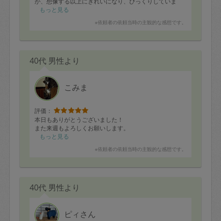
が、想像する以上にきれいになり、びっくりしていま
す。
もっと見る
玄関の収納スペースはかなり空きましたし、そこに思い
※依頼者の依頼当時の主観的な感想です。
がけずマットなどが収納できるようになり、大満足して
います。
こちらが体調がすぐれないことも気にしていただき、大
変ありがたかったです。
40代 男性より
お人柄は気さくでお話しやすく、初めてお会いする方と
は思えない感じで片づけも楽しめました。自分はほとん
どやってませんがw
また、体調と相談しながらお願いできればと思います。
こみま
評価：
本日もありがとうございました！
また来週もよろしくお願いします。
もっと見る
※依頼者の依頼当時の主観的な感想です。
40代 男性より
ピィさん