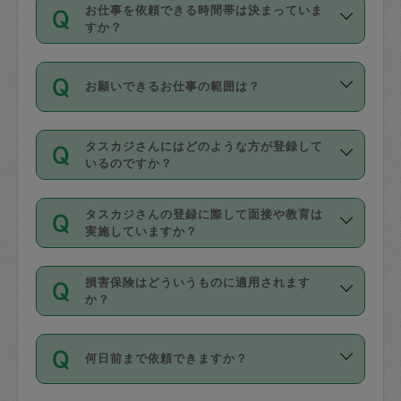
す。
丈夫です。
お仕事を依頼できる時間帯は決まっていま
料金のご請求と合わせてお支払いとなり
定期の最低利用回数は設けていない代わ
デビットカード・プリペイドカード（Vプ
すか？
ます。交通費の金額は「依頼の詳細」に
りに、一定数を超えたキャンセルは有償
リカ、au WALLETなど）
は支払にはご利
時間帯は3種類あります。いずれも１回あ
自動計算で表示されます。
でキャンセルすることが出来ます。
用いただけませんのでご注意ください。
お願いできるお仕事の範囲は？
たり３時間です。
銀行振込や現金払いも対応していませ
（例：毎週定期の場合は３回以上のキャ
ん。
掃除、整理収納、洗濯、買い物、料理、
・ＡＭ ９時～１２時
ンセルが有償（1200円、隔週定期の場合
なお、タスカジさんの交通費も、依頼料
タスカジさんにはどのような方が登録して
作り置きです。タスカジさんによってで
・ＰＭ １３時～１６時
いるのですか？
は２回以上のキャンセルが有償（1200
金のご請求と合わせてお支払いとなりま
きる仕事の範囲が異なりますので、依頼
・夜 １８時～２１時
円））
す。交通費の金額は「依頼の詳細」に自
主婦として長年の家事経験をお持ちの
する前にタスカジさんのプロフィールで
動計算で表示されます。
タスカジさんの登録に際して面接や教育は
方、栄養士・調理師といった資格者で保
確認してください。
開始時間を２時間前後変更することが可
実施していますか？
育園や学校の給食やレストランで料理関
基本的に、高所での作業や危険作業、屋
能です。依頼送信後、個別にタスカジさ
応募の際に、各自事務局との面接と説明
係の専門職に従事されていた方、日本で
外での作業は対象外です。
んにメッセージを送り調整してくださ
損害保険はどういうものに適用されます
を行っています。その後、身分証明書の
すでにハウスキーパーや英語の先生とし
か？
い。ただし、２時間を越えての調整はで
写真提出をしていただいています。外国
てお仕事をしているフィリピン出身の
きません。
依頼者とタスカジさんとの間でタスカジ
人の場合は在留カードで労働許可状況を
方、海外からの留学生、家事が好きな会
万が一、依頼した時間帯と作業時間が１
何日前まで依頼できますか？
を通して成立した作業時間内での作業に
確認しています。タスカジさんトレーニ
社員など様々なバックグラウンドの方が
時間も被らない場合、損害保険の対象外
適用されます。作業範囲は、掃除、洗
ング動画を使ったセルフトレーニングの
登録しています。
となりますので、ご注意ください。