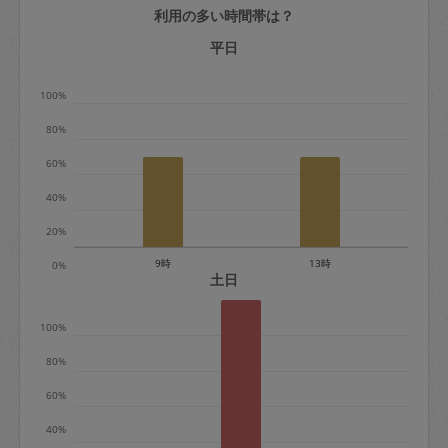
利用の多い時間帯は？
定期契約をキャンセルする場合、毎週定
期は月2回まで隔週定期は月1回までキャ
平日
ンセル料は発生しません。それ以上はキ
100%
ャンセル料が発生します。
80%
定期契約キャンセル料：
60%
・1回につき1,200円※
40%
・詳細ルールは、
こちら
を参照くださ
い。
20%
9時
13時
0%
※キャンセル料金の設定について：
土日
定期依頼1回（3時間）の金額とスポット
100%
1回（3時間）依頼した場合の金額の差額
相当で料金設定されています。
80%
60%
40%