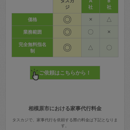
タスカ
A
B
ジ
社
社
◎
×
△
価格
◎
〇
×
業務範囲
完全無料指名
◎
△
〇
制
相模原市における家事代行料金
タスカジで、家事代行を依頼する際の料金は下記となりま
す。