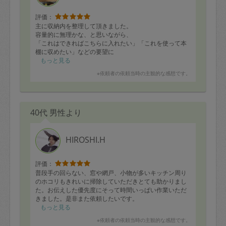
評価：
主に収納内を整理して頂きました。
容量的に無理かな、と思いながら、
「これはできればこちらに入れたい」「これを使って本
棚に収めたい」などの要望に
少しの試行錯誤で収めていただきました。
もっと見る
※依頼者の依頼当時の主観的な感想です。
すごいなあ…。
まだまだ整理をお願いしたい場所がありますのでよろし
くお願いします。
40代 男性より
HIROSHI.H
評価：
普段手の回らない、窓や網戸、小物が多いキッチン周り
のホコリもきれいに掃除していただきとても助かりまし
た。お伝えした優先度にそって時間いっぱい作業いただ
きました。是非また依頼したいです。
もっと見る
※依頼者の依頼当時の主観的な感想です。