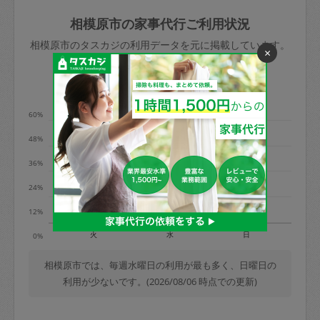
玉、など
きた場合は損害保険の対象外となるので
依頼者不在による当日キャンセル＝依頼
相模原市の家事代行ご利用状況
ご注意ください。
金額の100%＋交通費全額
相模原市のタスカジの利用データを元に掲載しています。
あわせてこちらも参照ください
：
初めて
×
利用します。注意しなくてはいけない点
※例：依頼日時／土曜日午前9時開始の場
利用の多い曜日は？
はありますか？
合、水曜日午前9時以降はキャンセル料が
発生
60%
水曜日9時〜金曜日9時まで＝依頼料金の
48%
50%
36%
金曜日9時～土曜日8時まで＝依頼金額の
100%
24%
土曜日8時〜実施時間＝依頼金額の100%
12%
＋交通費全額
火
水
日
0%
依頼者不在による当日キャンセル＝依頼
金額の100%＋交通費全額
相模原市では、毎週水曜日の利用が最も多く、日曜日の
利用が少ないです。(2026/08/06 時点での更新)
2. 定期契約キャンセル（定期契約のみ）