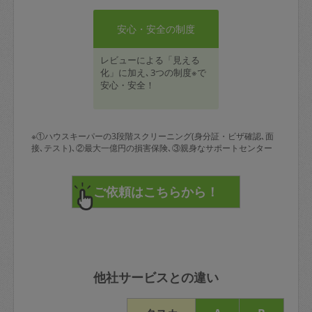
安心・安全の制度
レビューによる「見える
化」に加え､3つの制度※で
安心・安全！
※①ハウスキーパーの3段階スクリーニング(身分証・ビザ確認､面
接､テスト)､②最大一億円の損害保険､③親身なサポートセンター
他社サービスとの違い