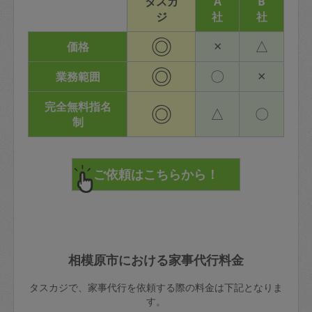
タスカ
A
B
ジ
社
社
◎
×
△
価格
◎
〇
×
業務範囲
完全無料指名
◎
△
〇
制
相模原市における家事代行料金
タスカジで、家事代行を依頼する際の料金は下記となりま
す。