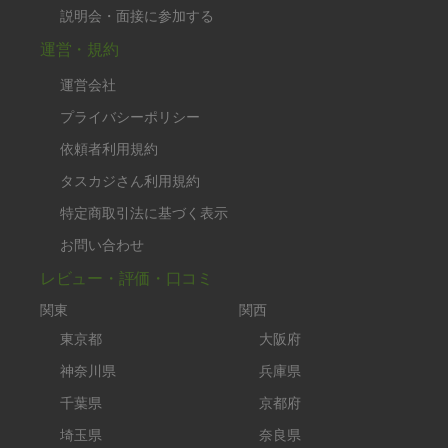
れた野菜を感謝しながら味わいたいと思います。
※依頼者の依頼当時の主観的な感想です。
30代 女性より
キャミ♡
評価：
お風呂掃除と作り置きをしていただきました。お掃除も
していただいたのに、手の込んだとてもたくさんの料理
を作ってくださり魔法のようでした。
昨日、今日といただきましたが、どれもとても美味しか
ったです！またぜひお願いしたいです。
もっと見る
※依頼者の依頼当時の主観的な感想です。
50代 女性より
tsunkj