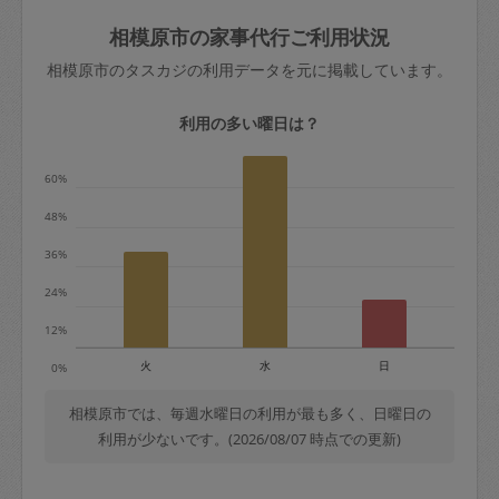
玉、など
きた場合は損害保険の対象外となるので
依頼者不在による当日キャンセル＝依頼
相模原市の家事代行ご利用状況
ご注意ください。
金額の100%＋交通費全額
相模原市のタスカジの利用データを元に掲載しています。
あわせてこちらも参照ください
：
初めて
利用します。注意しなくてはいけない点
※例：依頼日時／土曜日午前9時開始の場
利用の多い曜日は？
はありますか？
合、水曜日午前9時以降はキャンセル料が
発生
60%
水曜日9時〜金曜日9時まで＝依頼料金の
48%
50%
36%
金曜日9時～土曜日8時まで＝依頼金額の
100%
24%
土曜日8時〜実施時間＝依頼金額の100%
12%
＋交通費全額
火
水
日
0%
依頼者不在による当日キャンセル＝依頼
金額の100%＋交通費全額
相模原市では、毎週水曜日の利用が最も多く、日曜日の
利用が少ないです。(2026/08/07 時点での更新)
2. 定期契約キャンセル（定期契約のみ）