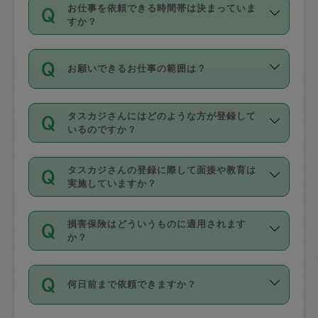
す。
丈夫です。
お仕事を依頼できる時間帯は決まっていま
料金のご請求と合わせてお支払いとなり
定期の最低利用回数は設けていない代わ
デビットカード・プリペイドカード（Vプ
すか？
ます。交通費の金額は「依頼の詳細」に
りに、一定数を超えたキャンセルは有償
リカ、au WALLETなど）
は支払にはご利
時間帯は3種類あります。いずれも１回あ
自動計算で表示されます。
でキャンセルすることが出来ます。
用いただけませんのでご注意ください。
お願いできるお仕事の範囲は？
たり３時間です。
銀行振込や現金払いも対応していませ
（例：毎週定期の場合は３回以上のキャ
ん。
掃除、整理収納、洗濯、買い物、料理、
・ＡＭ ９時～１２時
ンセルが有償（1200円、隔週定期の場合
なお、タスカジさんの交通費も、依頼料
タスカジさんにはどのような方が登録して
作り置きです。タスカジさんによってで
・ＰＭ １３時～１６時
いるのですか？
は２回以上のキャンセルが有償（1200
金のご請求と合わせてお支払いとなりま
きる仕事の範囲が異なりますので、依頼
・夜 １８時～２１時
円））
す。交通費の金額は「依頼の詳細」に自
主婦として長年の家事経験をお持ちの
する前にタスカジさんのプロフィールで
動計算で表示されます。
タスカジさんの登録に際して面接や教育は
方、栄養士・調理師といった資格者で保
確認してください。
開始時間を２時間前後変更することが可
実施していますか？
育園や学校の給食やレストランで料理関
基本的に、高所での作業や危険作業、屋
能です。依頼送信後、個別にタスカジさ
応募の際に、各自事務局との面接と説明
係の専門職に従事されていた方、日本で
外での作業は対象外です。
んにメッセージを送り調整してくださ
損害保険はどういうものに適用されます
を行っています。その後、身分証明書の
すでにハウスキーパーや英語の先生とし
か？
い。ただし、２時間を越えての調整はで
写真提出をしていただいています。外国
てお仕事をしているフィリピン出身の
きません。
依頼者とタスカジさんとの間でタスカジ
人の場合は在留カードで労働許可状況を
方、海外からの留学生、家事が好きな会
万が一、依頼した時間帯と作業時間が１
何日前まで依頼できますか？
を通して成立した作業時間内での作業に
確認しています。タスカジさんトレーニ
社員など様々なバックグラウンドの方が
時間も被らない場合、損害保険の対象外
適用されます。作業範囲は、掃除、洗
ング動画を使ったセルフトレーニングの
登録しています。
となりますので、ご注意ください。