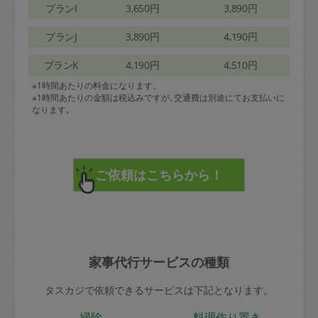
プランI
3,650円
3,890円
プランJ
3,890円
4,190円
プランK
4,190円
4,510円
※1時間あたりの料金になります。
※1時間あたりの金額は税込みですが､交通費は別途にてお支払いに
なります｡
家事代行サービスの種類
タスカジで依頼できるサービスは下記となります。
掃除
料理作り置き