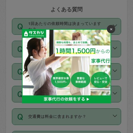
よくある質問
1回あたりの依頼時間は決まっています
×
か？
依頼1回につき3時間固定です。3時間を
価格はどうやって決まっていますか？
超えて依頼したい場合は、延長機能をご
利用ください。機能をご利用いただくに
11種類の価格帯の中からタスカジさん自
は、タスカジさんに事前に相談し、合意
支払い方法を教えてください
身が価格を選んで設定しています。
の上事前申請することが必要です。な
タスカジさんの価格設定には最初は制限
お、3時間を下回っても、値引き等はござ
お支払方法はクレジットカード（Visa／
があり、レビュー件数、レビューの平均
いません。
同じタスカジさんに定期的にお願いする場
Master／JCB／AMERICAN EXPRESS／
値、などで除々に設定可能な最高額が上
合はお得になる？
Diners Club）のみとなります。
がっていく仕組みになっています。
依頼には「スポット」と「定期（毎週｜
カード情報のご登録は、依頼リクエスト
交通費は料金に含まれますか？
隔週）」があり、「定期」の依頼は「ス
を行う際にご入力ください。プロフィー
ポット」よりお得な料金でご利用できま
ル登録時にはご入力いただかなくても大
交通費は依頼料金とは別途発生し、依頼