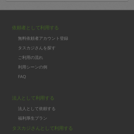
キャミ♡
またよろしくお願い致します^_^
評価：
今回もたっぷりお作りいただきました！キャミさんに来
ていただいた後はおうちでビッフェ状態なので毎回楽し
み&美味しくて幸せです🤭
リピートの肉じゃがは今回は塩肉じゃがでとても美味し
く、スープやアドボなど自分で作ったことのないお料理
もっと見る
もどれも美味しいです！野菜室いっぱいにあったお野菜
※依頼者の依頼当時の主観的な感想です。
を各料理に詰め込んでいただけて、大変ありがたいです
🙌
またこれだけの量の調理に加え、キッチン掃除もしてい
ただき、調味料の詰め替えまでやっていただけて助かり
60代 女性より
ました☺️
毎回大満足です🙆‍♀️
ちはる
評価：
今日は曇っていたので刺す様な陽射しから回避できまし
たね。
庭の植物たちも暑さでしんなりしていますが、収穫して
ちはるさんに託しました。蕗・オクラ・大葉はそれぞれ
色んな形の作り置きに仕上がっていました。我が家で採
もっと見る