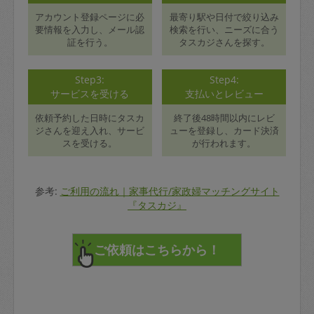
アカウント登録ページに必
最寄り駅や日付で絞り込み
要情報を入力し、メール認
検索を行い、ニーズに合う
証を行う。
タスカジさんを探す。
Step3:
Step4:
サービスを受ける
支払いとレビュー
依頼予約した日時にタスカ
終了後48時間以内にレビ
ジさんを迎え入れ、サービ
ューを登録し、カード決済
スを受ける。
が行われます。
参考:
ご利用の流れ｜家事代行/家政婦マッチングサイト
『タスカジ』