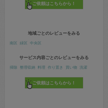
も楽しみになります☻
またよろしくお願いします！
もっと見る
※依頼者の依頼当時の主観的な感想です。
50代 女性より
ちはる
評価：
ちはるさん
今日も沢山のお料理を作って下さいましてありがとうご
ざいました。
今日は、牛丼、ビビンバ、キンピラごぼう、長芋のおか
か和え、春雨サラダ、春巻きをリクエストしました。
もっと見る
その他は冷蔵庫に残っているお野菜を沢山消費してお料
※依頼者の依頼当時の主観的な感想です。
理を作って下さいました。
揚げなす、煮物、ペペロンチーノなどお野菜たっぷりヘ
ルシーなお料理をいつもありがとうございます。
30代 女性より
お昼はペペロンチーノを作りながら、春巻きをつまみ食
いしたら止まらなくなりました。。揚げたて、最高に美
味しかったです！