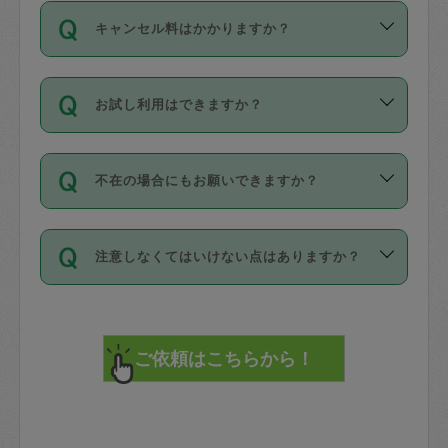
ご依頼は、現在を起点に3日後（72時間
濯、料理、作り置き、整理収納、買い物
のち、タスカジモニター宅にて３時間の
また外国人の方は英語しか話せない方、
キャンセル料はかかりますか？
以降）の日時から受付可能となっていま
です。作業中に物を壊したり、人にけが
現場トライアルを受け、合格したタスカ
日本語も話せる方など様々です。
す。
をさせたりした場合が対象で、補償金額
ジさんが活動されています。
キャンセル料には、以下の2種類がありま
ただし、72時間を切った直前の日程では
は対物1000万円、対人1億円が上限で
バックグラウンドや得意分野はプロフィ
お試し利用はできますか？
す。
タスカジさんへ「募集」をかけることが
す。
※テストセンターの講評は１件目のレビュ
ールに記載していますので、各自の得意
可能です。
ーとして記載されていますので依頼の際
分野を見極めて、目的に合わせてお仕事
「お試し利用」というメニューはありま
万が一損害が発生した場合は、その場の
に参考にしてください。
を依頼してください。
不在の場合にもお願いできますか？
せんが、「一回のみ」依頼を活用するこ
1. 直前キャンセル（定期、スポット契約
写真を撮り、
参考
：
【詳細】タスカジさんの登録に際
とによって、気に入ったタスカジさんを
共通）
タスカジサポートセンターまでご連絡く
して面接や教育は実施していますか？
不在の場合の作業はタスカジさんの同意
見つけることができます。
・タスカジさんのお仕事開始予定時間前
ださい。
注意しなくてはいけない点はありますか？
が必要です。数回の依頼ののち、タスカ
72時間を超える※と、以下のキャンセル
詳細FAQ：
損害賠償保険について教えて
ジさんと依頼者の間で十分な信頼関係が
まず、条件の合う気になるタスカジさ
料が発生します。
ください。
貴重品は紛失の際トラブルの元となるの
できたのち、タスカジさんに依頼してみ
ん、２・３人に「スポット」依頼をして
で、必ず鍵のかかるロッカーや金庫に入
てください。
みてください。
直前キャンセル料：
れて依頼者の責任の元管理するよう心掛
不在時に部屋に入るためにタスカジさん
その後、一番気に入ったタスカジさんに
72時間前〜24時間前＝依頼料金の50%
けてください。
に鍵を預ける必要がありますが、タスカ
「定期（毎週・隔週）」依頼をしてくだ
24時間前～1時間前＝依頼金額の100%
※パスポート、クレジットカード、銀行カ
ジさんが紛失した鍵によって二次的な損
さい。
1時間前〜実施時間＝依頼金額の100%＋
ード、5千円以上のアクセサリー、500円
害（たとえば、第三者の侵入など）が起
交通費全額