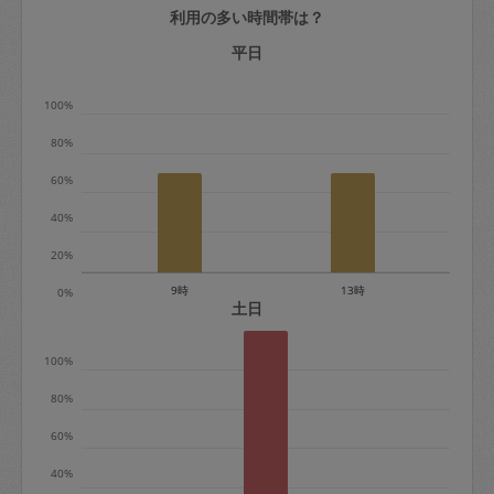
利用の多い時間帯は？
定期契約をキャンセルする場合、毎週定
期は月2回まで隔週定期は月1回までキャ
平日
ンセル料は発生しません。それ以上はキ
100%
ャンセル料が発生します。
80%
定期契約キャンセル料：
60%
・1回につき1,200円※
40%
・詳細ルールは、
こちら
を参照くださ
い。
20%
9時
13時
0%
※キャンセル料金の設定について：
土日
定期依頼1回（3時間）の金額とスポット
100%
1回（3時間）依頼した場合の金額の差額
相当で料金設定されています。
80%
60%
40%