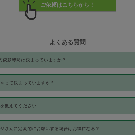
よくある質問
の依頼時間は決まっていますか？
つき3時間固定です。3時間を超えて依頼したい場合は、延長機能
うやって決まっていますか？
をご利用いただくには、タスカジさんに事前に相談し、合意の上事
。なお、3時間を下回っても、値引き等はございません。
価格帯の中からタスカジさん自身が価格を選んで設定しています。
法を教えてください
さんの価格設定には最初は制限があり、レビュー件数、レビューの
定可能な最高額が上がっていく仕組みになっています。
クレジットカード（Visa／Master／JCB／AMERICAN EXPRESS
カジさんに定期的にお願いする場合はお得になる？
のみとなります。