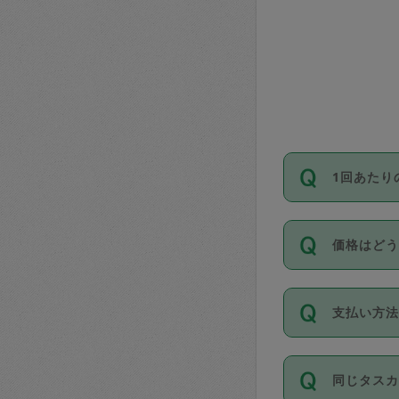
1回あたり
依頼1回に
価格はど
い。機能
が必要です
11種類の
支払い方
タスカジ
除々に設
お支払方法は
同じタス
Club）