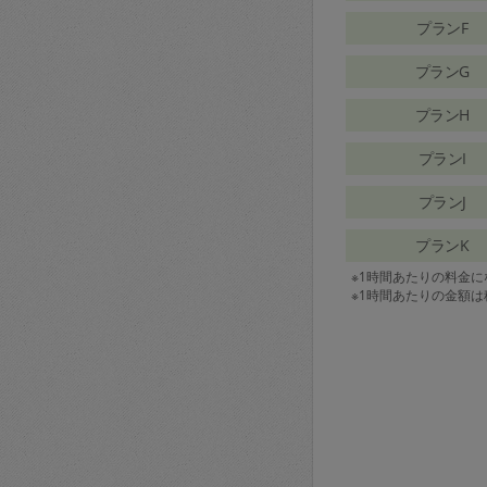
プランF
プランG
プランH
プランI
プランJ
プランK
※1時間あたりの料金
※1時間あたりの金額