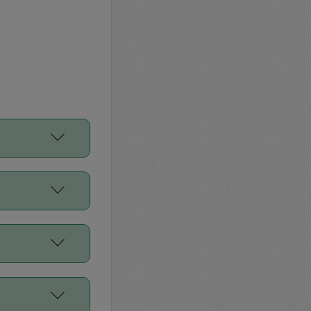
をご利用くださ
前申請すること
平均値、などで
／Diners