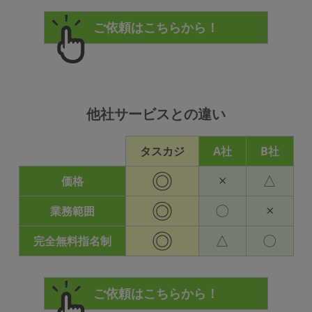
他社サービスとの違い
タスカジ
A社
B社
◎
×
△
価格
◎
〇
×
業務範囲
◎
△
〇
完全無料指名制