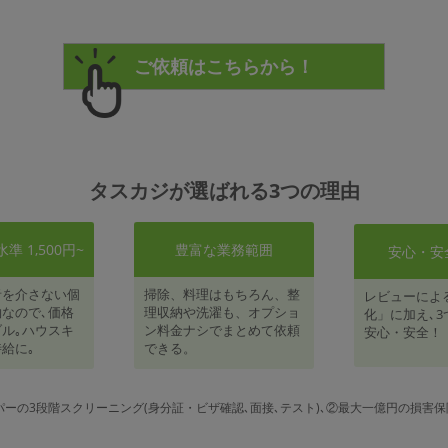
タスカジが選ばれる3つの理由
 1,500円~
豊富な業務範囲
安心・安
者を介さない個
掃除、料理はもちろん、整
レビューによ
なので､価格
理収納や洗濯も、オプショ
化」に加え､3
ル｡ハウスキ
ン料金ナシでまとめて依頼
安心・安全！
給に｡
できる。
パーの3段階スクリーニング(身分証・ビザ確認､面接､テスト)､②最大一億円の損害保