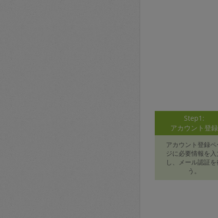
Step1:
アカウント登
アカウント登録ペ
ジに必要情報を入
し、メール認証を
う。