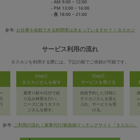
- AM 9:00 ~ 12:00
- PM 13:00 ~ 16:00
- 夜 18:00 ~ 21:00
参考:
お仕事を依頼できる時間帯は決まっていますか？ | タスカジ
サービス利用の流れ
タスカジを利用する際には、下記の順でご依頼が可能です。
Step2:
Step3:
録
タスカジさんを探す
サービスを受ける
ー
最寄り駅や日付で絞
依頼予約した日時に
力
り込み検索を行い、
タスカジさんを迎え
行
ニーズに合うタスカ
入れ、サービスを受
ジさんを探す。
ける。
参考:
ご利用の流れ｜家事代行/家政婦マッチングサイト『タスカジ』