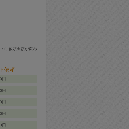
りのご依頼金額が変わ
ト依頼
00円
00円
50円
80円
70円