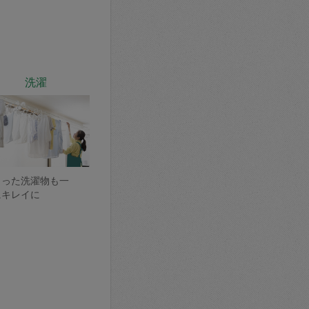
洗濯
まった洗濯物も一
にキレイに