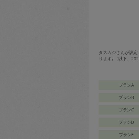
タスカジさんが設定し
ります｡（以下、20
プランA
プランB
プランC
プランD
プランE