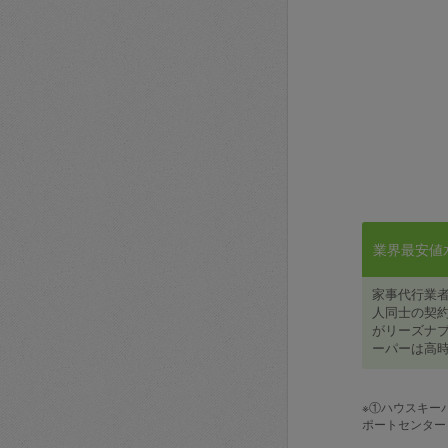
業界最安値水準
家事代行業
人同士の契約
がリーズナブ
ーパーは高時
※①ハウスキー
ポートセンター