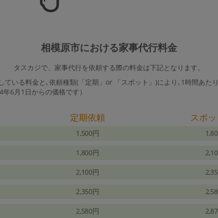
相模原市における家事代行料金
タスカジで、家事代行を依頼する際の料金は下記となります。
ている料金と､依頼種類(「定期」or 「スポット」)により､1時間あた
24年6月1日からの価格です）
定期依頼
スポッ
1,500円
1,8
1,800円
2,1
2,100円
2,3
2,350円
2,5
2,580円
2,8