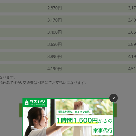
2,870円
3,1
3,170円
3,4
3,400円
3,6
3,650円
3,8
3,890円
4,1
4,190円
4,5
になります。
は税込みですが､交通費は別途にてお支払いになります｡
×