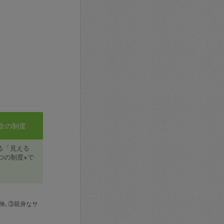
全の制度
る「見える
つの制度※で
険､③親身なサ