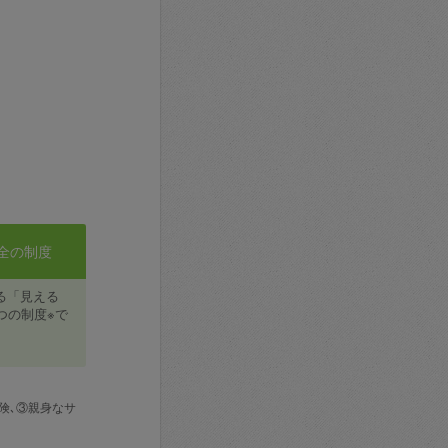
全の制度
る「見える
つの制度※で
険､③親身なサ