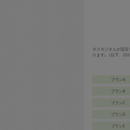
タスカジさんが設定し
ります｡（以下、20
プランA
プランB
プランC
プランD
プランE