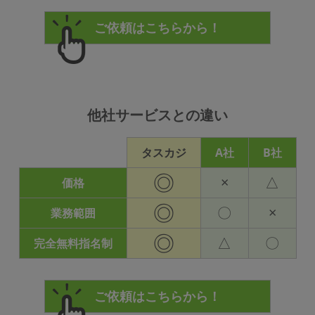
他社サービスとの違い
タスカジ
A社
B社
◎
×
△
価格
◎
〇
×
業務範囲
◎
△
〇
完全無料指名制