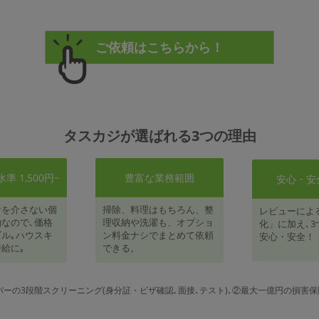
タスカジが選ばれる3つの理由
 1,500円~
豊富な業務範囲
安心・安
者を介さない個
掃除、料理はもちろん、整
レビューによ
なので､価格
理収納や洗濯も、オプショ
化」に加え､3
ル｡ハウスキ
ン料金ナシでまとめて依頼
安心・安全！
給に｡
できる。
パーの3段階スクリーニング(身分証・ビザ確認､面接､テスト)､②最大一億円の損害保