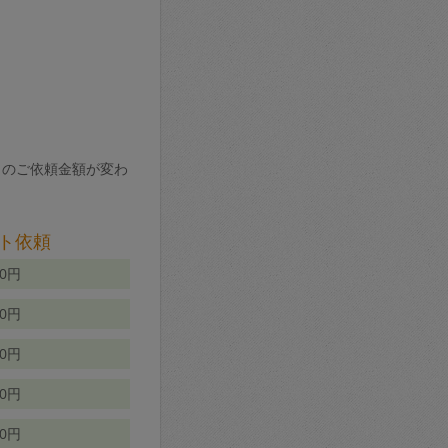
りのご依頼金額が変わ
ト依頼
00円
00円
50円
80円
70円