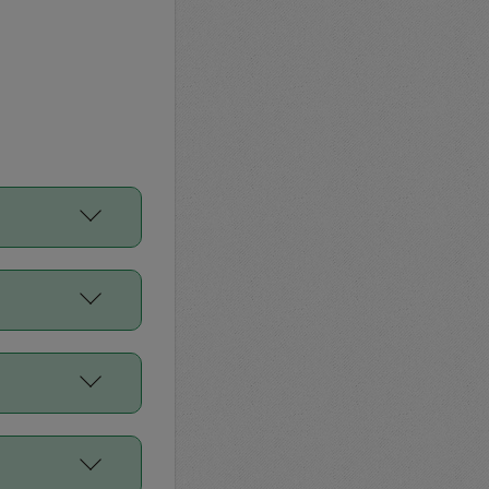
をご利用くださ
前申請すること
平均値、などで
／Diners