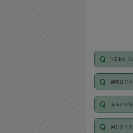
1回あたり
依頼1回に
価格はど
い。機能
が必要です
11種類の
支払い方
タスカジ
除々に設
お支払方法は
同じタス
Club）