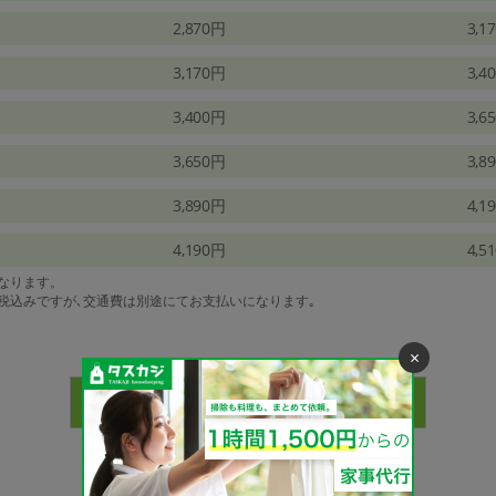
2,870円
3,1
3,170円
3,4
3,400円
3,6
3,650円
3,8
3,890円
4,1
4,190円
4,5
になります。
は税込みですが､交通費は別途にてお支払いになります｡
×