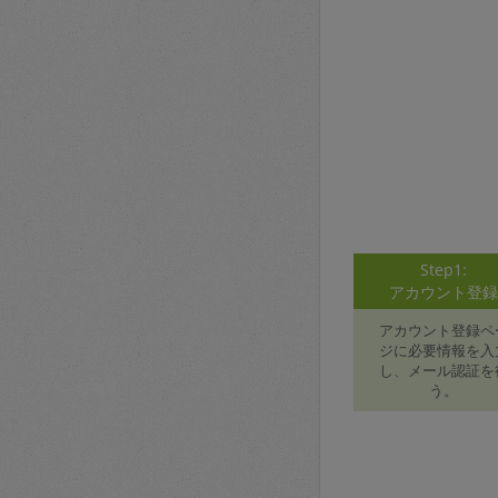
Step1:
アカウント登
アカウント登録ペ
ジに必要情報を入
し、メール認証を
う。