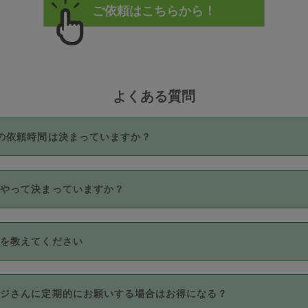
よくある質問
の依頼時間は決まっていますか？
つき3時間固定です。3時間を超えて依頼したい場合は、延長機能
うやって決まっていますか？
をご利用いただくには、タスカジさんに事前に相談し、合意の上事
。なお、3時間を下回っても、値引き等はございません。
価格帯の中からタスカジさん自身が価格を選んで設定しています。
法を教えてください
さんの価格設定には最初は制限があり、レビュー件数、レビューの
定可能な最高額が上がっていく仕組みになっています。
クレジットカード（Visa／Master／JCB／AMERICAN EXPRESS
カジさんに定期的にお願いする場合はお得になる？
のみとなります。