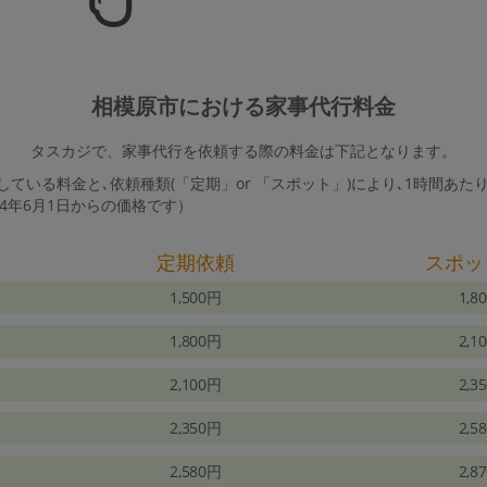
相模原市における家事代行料金
タスカジで、家事代行を依頼する際の料金は下記となります。
ている料金と､依頼種類(「定期」or 「スポット」)により､1時間あた
24年6月1日からの価格です）
定期依頼
スポッ
1,500円
1,8
1,800円
2,1
2,100円
2,3
2,350円
2,5
2,580円
2,8