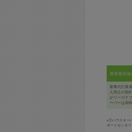
業界最安値水準
家事代行業
人同士の契約
がリーズナブ
ーパーは高時
※①ハウスキー
ポートセンター