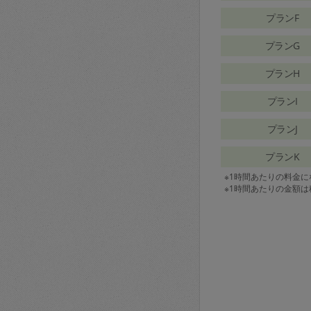
プランF
プランG
プランH
プランI
プランJ
プランK
※1時間あたりの料金
※1時間あたりの金額