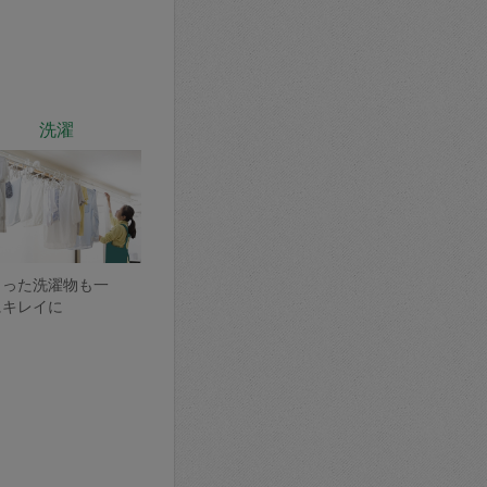
洗濯
まった洗濯物も一
にキレイに