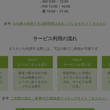
- AM 9:00 ~ 12:00
- PM 13:00 ~ 16:00
- 夜 18:00 ~ 21:00
参考:
お仕事を依頼できる時間帯は決まっていますか？ | タスカジ
サービス利用の流れ
タスカジを利用する際には、下記の順でご依頼が可能です。
Step2:
Step3:
録
タスカジさんを探す
サービスを受ける
ー
最寄り駅や日付で絞
依頼予約した日時に
力
り込み検索を行い、
タスカジさんを迎え
行
ニーズに合うタスカ
入れ、サービスを受
ジさんを探す。
ける。
参考:
ご利用の流れ｜家事代行/家政婦マッチングサイト『タスカジ』