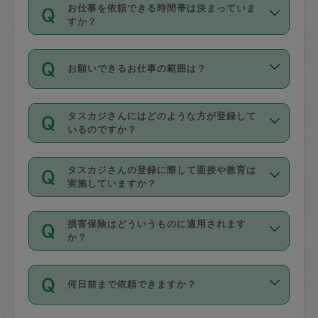
す。
丈夫です。
お仕事を依頼できる時間帯は決まっていま
料金のご請求と合わせてお支払いとなり
定期の最低利用回数は設けていない代わ
デビットカード・プリペイドカード（Vプ
すか？
ます。交通費の金額は「依頼の詳細」に
りに、一定数を超えたキャンセルは有償
リカ、au WALLETなど）
は支払にはご利
時間帯は3種類あります。いずれも１回あ
自動計算で表示されます。
でキャンセルすることが出来ます。
用いただけませんのでご注意ください。
お願いできるお仕事の範囲は？
たり３時間です。
銀行振込や現金払いも対応していませ
（例：毎週定期の場合は３回以上のキャ
ん。
掃除、整理収納、洗濯、買い物、料理、
・ＡＭ ９時～１２時
ンセルが有償（1200円、隔週定期の場合
なお、タスカジさんの交通費も、依頼料
タスカジさんにはどのような方が登録して
作り置きです。タスカジさんによってで
・ＰＭ １３時～１６時
いるのですか？
は２回以上のキャンセルが有償（1200
金のご請求と合わせてお支払いとなりま
きる仕事の範囲が異なりますので、依頼
・夜 １８時～２１時
円））
す。交通費の金額は「依頼の詳細」に自
主婦として長年の家事経験をお持ちの
する前にタスカジさんのプロフィールで
動計算で表示されます。
タスカジさんの登録に際して面接や教育は
方、栄養士・調理師といった資格者で保
確認してください。
開始時間を２時間前後変更することが可
実施していますか？
育園や学校の給食やレストランで料理関
基本的に、高所での作業や危険作業、屋
能です。依頼送信後、個別にタスカジさ
応募の際に、各自事務局との面接と説明
係の専門職に従事されていた方、日本で
外での作業は対象外です。
んにメッセージを送り調整してくださ
損害保険はどういうものに適用されます
を行っています。その後、身分証明書の
すでにハウスキーパーや英語の先生とし
か？
い。ただし、２時間を越えての調整はで
写真提出をしていただいています。外国
てお仕事をしているフィリピン出身の
きません。
依頼者とタスカジさんとの間でタスカジ
人の場合は在留カードで労働許可状況を
方、海外からの留学生、家事が好きな会
万が一、依頼した時間帯と作業時間が１
何日前まで依頼できますか？
を通して成立した作業時間内での作業に
確認しています。タスカジさんトレーニ
社員など様々なバックグラウンドの方が
時間も被らない場合、損害保険の対象外
適用されます。作業範囲は、掃除、洗
ング動画を使ったセルフトレーニングの
登録しています。
となりますので、ご注意ください。