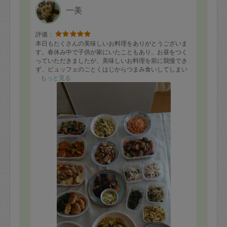
一美
評価：
本日もたくさんの美味しいお料理をありがとうございま
す。春休み中で子供が家にいたこともあり、お昼をつく
っていただきましたが、美味しいお料理を前に我慢でき
ず、ビュッフェのごとくはじからつまみ食いしてしまい
ました！子供が長期休みの期間は
もっと見る
毎日３食どうしようかと悩むので、これだけ作り置きが
あると本当に助かります。どうもありがとうございまし
た。