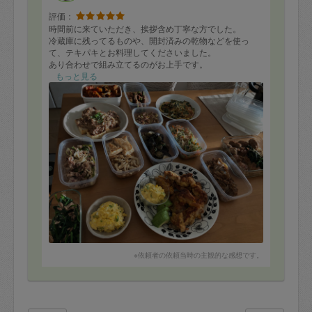
評価：
時間前に来ていただき、挨拶含め丁寧な方でした。
冷蔵庫に残ってるものや、開封済みの乾物などを使っ
て、テキパキとお料理してくださいました。
あり合わせで組み立てるのがお上手です。
味はまだいただいてないのでわからないですが、これか
もっと見る
ら楽しみにいただきたいと思います。
どうもありがとうございました。
※依頼者の依頼当時の主観的な感想です。