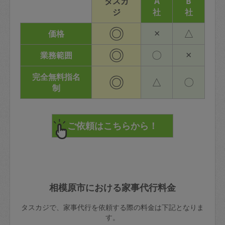
タスカ
A
B
ジ
社
社
◎
×
△
価格
◎
〇
×
業務範囲
完全無料指名
◎
△
〇
制
相模原市における家事代行料金
タスカジで、家事代行を依頼する際の料金は下記となりま
す。