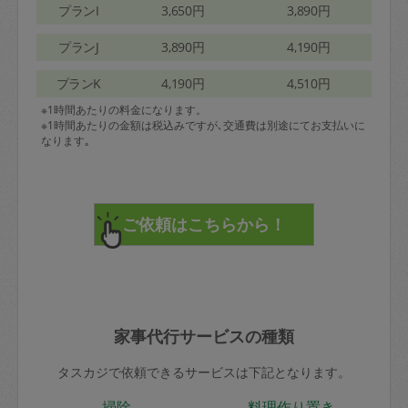
プランI
3,650円
3,890円
プランJ
3,890円
4,190円
プランK
4,190円
4,510円
※1時間あたりの料金になります。
※1時間あたりの金額は税込みですが､交通費は別途にてお支払いに
なります｡
家事代行サービスの種類
タスカジで依頼できるサービスは下記となります。
掃除
料理作り置き