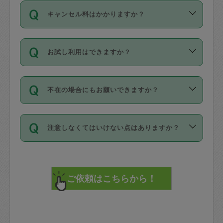
ご依頼は、現在を起点に3日後（72時間
濯、料理、作り置き、整理収納、買い物
のち、タスカジモニター宅にて３時間の
また外国人の方は英語しか話せない方、
キャンセル料はかかりますか？
以降）の日時から受付可能となっていま
です。作業中に物を壊したり、人にけが
現場トライアルを受け、合格したタスカ
日本語も話せる方など様々です。
す。
をさせたりした場合が対象で、補償金額
ジさんが活動されています。
キャンセル料には、以下の2種類がありま
ただし、72時間を切った直前の日程では
は対物1000万円、対人1億円が上限で
バックグラウンドや得意分野はプロフィ
お試し利用はできますか？
す。
タスカジさんへ「募集」をかけることが
す。
※テストセンターの講評は１件目のレビュ
ールに記載していますので、各自の得意
可能です。
ーとして記載されていますので依頼の際
分野を見極めて、目的に合わせてお仕事
「お試し利用」というメニューはありま
万が一損害が発生した場合は、その場の
に参考にしてください。
を依頼してください。
不在の場合にもお願いできますか？
せんが、「一回のみ」依頼を活用するこ
1. 直前キャンセル（定期、スポット契約
写真を撮り、
参考
：
【詳細】タスカジさんの登録に際
とによって、気に入ったタスカジさんを
共通）
タスカジサポートセンターまでご連絡く
して面接や教育は実施していますか？
不在の場合の作業はタスカジさんの同意
見つけることができます。
・タスカジさんのお仕事開始予定時間前
ださい。
注意しなくてはいけない点はありますか？
が必要です。数回の依頼ののち、タスカ
72時間を超える※と、以下のキャンセル
詳細FAQ：
損害賠償保険について教えて
ジさんと依頼者の間で十分な信頼関係が
まず、条件の合う気になるタスカジさ
料が発生します。
ください。
貴重品は紛失の際トラブルの元となるの
できたのち、タスカジさんに依頼してみ
ん、２・３人に「スポット」依頼をして
で、必ず鍵のかかるロッカーや金庫に入
てください。
みてください。
直前キャンセル料：
れて依頼者の責任の元管理するよう心掛
不在時に部屋に入るためにタスカジさん
その後、一番気に入ったタスカジさんに
72時間前〜24時間前＝依頼料金の50%
けてください。
に鍵を預ける必要がありますが、タスカ
「定期（毎週・隔週）」依頼をしてくだ
24時間前～1時間前＝依頼金額の100%
※パスポート、クレジットカード、銀行カ
ジさんが紛失した鍵によって二次的な損
さい。
1時間前〜実施時間＝依頼金額の100%＋
ード、5千円以上のアクセサリー、500円
害（たとえば、第三者の侵入など）が起
交通費全額