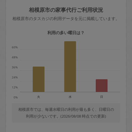
玉、など
きた場合は損害保険の対象外となるので
依頼者不在による当日キャンセル＝依頼
相模原市の家事代行ご利用状況
ご注意ください。
金額の100%＋交通費全額
相模原市のタスカジの利用データを元に掲載しています。
あわせてこちらも参照ください
：
初めて
利用します。注意しなくてはいけない点
※例：依頼日時／土曜日午前9時開始の場
利用の多い曜日は？
はありますか？
合、水曜日午前9時以降はキャンセル料が
発生
60%
水曜日9時〜金曜日9時まで＝依頼料金の
48%
50%
36%
金曜日9時～土曜日8時まで＝依頼金額の
100%
24%
土曜日8時〜実施時間＝依頼金額の100%
12%
＋交通費全額
火
水
日
0%
依頼者不在による当日キャンセル＝依頼
金額の100%＋交通費全額
相模原市では、毎週水曜日の利用が最も多く、日曜日の
利用が少ないです。(2026/08/08 時点での更新)
2. 定期契約キャンセル（定期契約のみ）