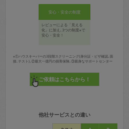
安心・安全の制度
レビューによる「見える
化」に加え､3つの制度※で
安心・安全！
※①ハウスキーパーの3段階スクリーニング(身分証・ビザ確認､面
接､テスト)､②最大一億円の損害保険､③親身なサポートセンター
他社サービスとの違い