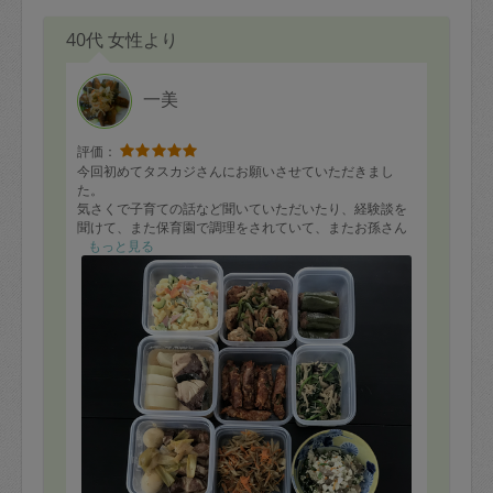
40代 女性より
一美
評価：
今回初めてタスカジさんにお願いさせていただきまし
た。
気さくで子育ての話など聞いていただいたり、経験談を
聞けて、また保育園で調理をされていて、またお孫さん
も5人いる大ベテランの方にお願い出来て本当に良かった
もっと見る
です。
5分前に来ていただき、5分ほどオーバーしてしまったの
にも関わらず、とてもスムーズに作業していただき、と
ても感謝しています。
こちらで11品ほどメニューの希望をお願いし、それだけ
で十分なのに更にプラス3品作っていただき大大大満足で
す。
今日作っていただいたのは今週中には食べきりたいと思
います。
なかなかお忙しい方のようなので、また4月に空きがあり
ましたので依頼させていただきました。
この度は本当にありがとうございました。
また宜しくお願い致します。