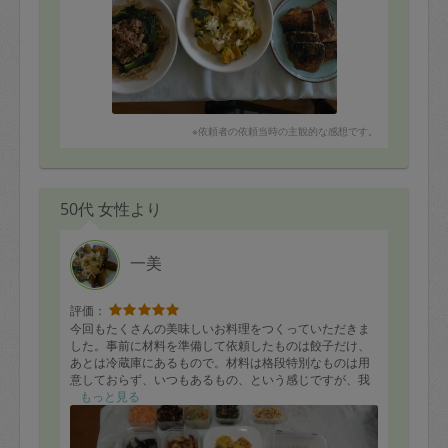
※依頼者の依頼当時の主観的な感想です。
50代 女性より
一美
評価：
今回もたくさんの美味しいお料理をつくっていただきま
した。事前に材料を準備して依頼したものは餃子だけ、
あとは冷蔵庫にあるもので。材料は格段特別なものは用
意しておらず、いつもあるもの、という感じですが、我
が家ではなかなか出ないおかずをたくさんつくってくだ
もっと見る
さるのでうれしいです。味はいつもの味でも問題ないの
ですが、前回より少々味を少し薄めに、とお願いしたと
ころすぐに対応していただきすべて前より薄味になって