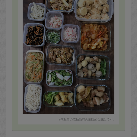
全15品も作っていただきました。
夫希望のがっつり系、4歳児も食べられるメニューをバラ
ンスよく盛り込んでくださり、それぞれのお料理に野菜
がたくさん使われているのもありがたかったです。味も
カレー風味、中華風、和風、ケチャップ、マヨネーズを
使ったものとバリエーション豊かで、味見で頂きました
が、どれもとても美味しかったです！！
コンロ、コンロ前パネル、シンクの掃除、調理器具の片
付けまでしてくださいました。またぜひお願いたいで
す。今回はありがとうございました。
つくねと長芋の中華風煮込み
ひき肉団子と野菜のケチャップ煮込み
鶏と里芋の煮物
角煮
白菜と豚肉の炒め物
ホタテと赤大根の和え物2種
小松菜とじゃこの炒め物
鶏肉のネギごま油ダレ
タコときゅうりの中華風和え物
鱈のカレーソテー
ごぼうの胡麻酢和え
※依頼者の依頼当時の主観的な感想です。
ひじきの煮物
切り干し大根の煮物
切り干し大根とツナのマヨサラダ