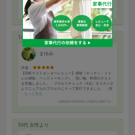
スにそって実行できました。 ・段取りの良さ（5点）
依頼した作業をすべて行い、きっちり５分前に終了する
もっと見る
ことができました。・丁寧さ（4点） お風呂のシャンプ
※依頼者の依頼当時の主観的な感想です。
ーボトルはきれいに並べるのを忘れないようにしてくだ
さい。・主体性（4点） 個別に質問することなく、自主
的に判断して作業ができました。作業が早めに終わった
ときは、自ら汚れている箇所を見つけてお客様に提案し
10代 女性より
て作業を進めてください。
まゆみ
評価：
【田町テストセンターレビュー】掃除（キッチン・トイ
レの掃除、ベッドメーキング）、買い物、料理のテスト
を実施しました。・プロセスチェック（4点）タスカジさ
んマニュアルのプロセスにそって実行できました。 ・段
取りの良さ（5点） 依頼した作業をすべて行い、きっち
もっと見る
り５分前に終了することができました。・丁寧さ（5
※依頼者の依頼当時の主観的な感想です。
点） トイレの壁の飛び散りもきれいに拭くことができ
ました。終了後のキッチンはすべて片付けられていてと
もてきれいでした。・主体性（5点） 個別に質問するこ
となく、自主的に判断して作業ができました。お客様個
50代 女性より
別のルールがある場合もあるので、最初に確認してくだ
さい。・その他：じゃがいも・オクラの豚肉巻きのお料
理とてもおいしかったです。