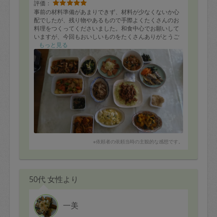
評価：
事前の材料準備があまりできず、材料が少なくないか心
配でしたが、残り物やあるもので手際よくたくさんのお
料理をつくってくださいました。和食中心でお願いして
いますが、今回もおいしいものをたくさんありがとうご
ざいます！次回も楽しみにしています。
もっと見る
※依頼者の依頼当時の主観的な感想です。
50代 女性より
一美