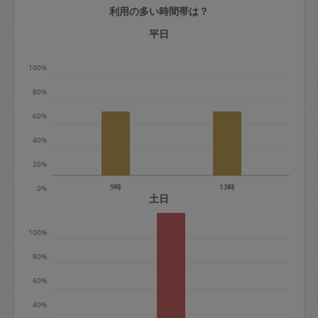
利用の多い時間帯は？
定期契約をキャンセルする場合、毎週定
期は月2回まで隔週定期は月1回までキャ
平日
ンセル料は発生しません。それ以上はキ
100%
ャンセル料が発生します。
80%
定期契約キャンセル料：
60%
・1回につき1,200円※
40%
・詳細ルールは、
こちら
を参照くださ
い。
20%
9時
13時
0%
※キャンセル料金の設定について：
土日
定期依頼1回（3時間）の金額とスポット
100%
1回（3時間）依頼した場合の金額の差額
相当で料金設定されています。
80%
60%
40%