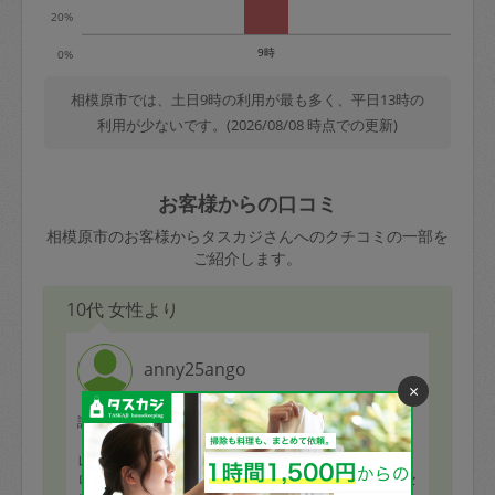
20%
9時
0%
相模原市では、土日9時の利用が最も多く、平日13時の
利用が少ないです。(2026/08/08 時点での更新)
お客様からの口コミ
相模原市のお客様からタスカジさんへのクチコミの一部を
ご紹介します。
10代 女性より
anny25ango
×
評価：
【田町テストセンターレビュー】掃除（キッチン・トイ
レ・お風呂・洗面所・リビング）を実施しました。・プ
ロセスチェック（4点）タスカジさんマニュアルのプロセ