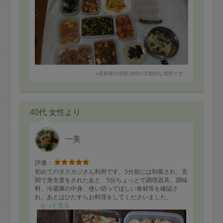
いました。わたしは味見しているうちにわからなくなっ
てしまうので。。。すぐに調整できるのはすごい！で
す。今回もどうもありがとうございました。
※依頼者の依頼当時の主観的な感想です。
40代 女性より
一美
評価：
初めてのタスカジさん利用です。5分前には到着され、玄
関で身支度をされたあと、5分ちょっとで調理器具、調味
料、冷蔵庫の中身、使い切ってほしい食材等を確認さ
れ、あとはひたすらお料理をしてくださいました。
もっと見る
次々とテーブルにお料理が並び、お部屋はいい匂い、質
問にも気さくに答えてくださり、あっという間の3時間、