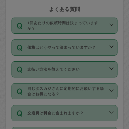
よくある質問
1回あたりの依頼時間は決まっています
か？
依頼1回につき3時間固定です。3時間を
価格はどうやって決まっていますか？
超えて依頼したい場合は、延長機能をご
利用ください。機能をご利用いただくに
11種類の価格帯の中からタスカジさん自
は、タスカジさんに事前に相談し、合意
支払い方法を教えてください
身が価格を選んで設定しています。
の上事前申請することが必要です。な
タスカジさんの価格設定には最初は制限
お、3時間を下回っても、値引き等はござ
お支払方法はクレジットカード（Visa／
があり、レビュー件数、レビューの平均
いません。
同じタスカジさんに定期的にお願いする場
Master／JCB／AMERICAN EXPRESS／
値、などで除々に設定可能な最高額が上
合はお得になる？
Diners Club）のみとなります。
がっていく仕組みになっています。
依頼には「スポット」と「定期（毎週｜
カード情報のご登録は、依頼リクエスト
交通費は料金に含まれますか？
隔週）」があり、「定期」の依頼は「ス
を行う際にご入力ください。プロフィー
ポット」よりお得な料金でご利用できま
ル登録時にはご入力いただかなくても大
交通費は依頼料金とは別途発生し、依頼