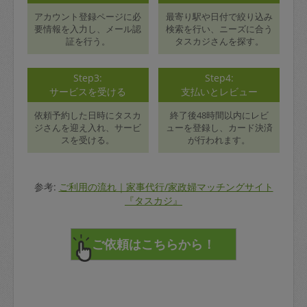
アカウント登録ページに必
最寄り駅や日付で絞り込み
要情報を入力し、メール認
検索を行い、ニーズに合う
証を行う。
タスカジさんを探す。
Step3:
Step4:
サービスを受ける
支払いとレビュー
依頼予約した日時にタスカ
終了後48時間以内にレビ
ジさんを迎え入れ、サービ
ューを登録し、カード決済
スを受ける。
が行われます。
参考:
ご利用の流れ｜家事代行/家政婦マッチングサイト
『タスカジ』