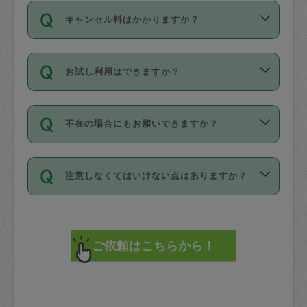
ご依頼は、現在を起点に3日後（72時間
濯、料理、作り置き、整理収納、買い物
のち、タスカジモニター宅にて３時間の
また外国人の方は英語しか話せない方、
キャンセル料はかかりますか？
以降）の日時から受付可能となっていま
です。作業中に物を壊したり、人にけが
現場トライアルを受け、合格したタスカ
日本語も話せる方など様々です。
す。
をさせたりした場合が対象で、補償金額
ジさんが活動されています。
キャンセル料には、以下の2種類がありま
ただし、72時間を切った直前の日程では
は対物1000万円、対人1億円が上限で
バックグラウンドや得意分野はプロフィ
お試し利用はできますか？
す。
タスカジさんへ「募集」をかけることが
す。
※テストセンターの講評は１件目のレビュ
ールに記載していますので、各自の得意
可能です。
ーとして記載されていますので依頼の際
分野を見極めて、目的に合わせてお仕事
「お試し利用」というメニューはありま
万が一損害が発生した場合は、その場の
に参考にしてください。
を依頼してください。
不在の場合にもお願いできますか？
せんが、「一回のみ」依頼を活用するこ
1. 直前キャンセル（定期、スポット契約
写真を撮り、
参考
：
【詳細】タスカジさんの登録に際
とによって、気に入ったタスカジさんを
共通）
タスカジサポートセンターまでご連絡く
して面接や教育は実施していますか？
不在の場合の作業はタスカジさんの同意
見つけることができます。
・タスカジさんのお仕事開始予定時間前
ださい。
注意しなくてはいけない点はありますか？
が必要です。数回の依頼ののち、タスカ
72時間を超える※と、以下のキャンセル
詳細FAQ：
損害賠償保険について教えて
ジさんと依頼者の間で十分な信頼関係が
まず、条件の合う気になるタスカジさ
料が発生します。
ください。
貴重品は紛失の際トラブルの元となるの
できたのち、タスカジさんに依頼してみ
ん、２・３人に「スポット」依頼をして
で、必ず鍵のかかるロッカーや金庫に入
てください。
みてください。
直前キャンセル料：
れて依頼者の責任の元管理するよう心掛
不在時に部屋に入るためにタスカジさん
その後、一番気に入ったタスカジさんに
72時間前〜24時間前＝依頼料金の50%
けてください。
に鍵を預ける必要がありますが、タスカ
「定期（毎週・隔週）」依頼をしてくだ
24時間前～1時間前＝依頼金額の100%
※パスポート、クレジットカード、銀行カ
ジさんが紛失した鍵によって二次的な損
さい。
1時間前〜実施時間＝依頼金額の100%＋
ード、5千円以上のアクセサリー、500円
害（たとえば、第三者の侵入など）が起
交通費全額