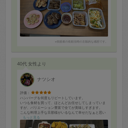
ぜひまたお願いしたいです！
ありがとうございました！
※依頼者の依頼当時の主観的な感想です。
40代 女性より
ナツシオ
評価：
ハンバーグを何度もリピートしています。
いつも食材を買って、ほとんどお任せしてしまっていま
すが、バリエーション豊富で全てが美味しすぎます。
こんな料理上手な旦那様がいるなんて幸せだなぁと思い
ます。
もっと見る
人気でなかなか予約が取れませんが、いつも明るくとて
も素敵な方です。