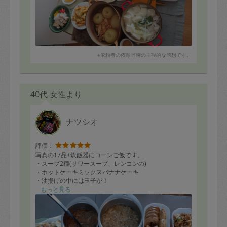
ミナが付くものばかりですが、タレのおかげでさっぱり
食べられる！との工夫もされの細かい気配りが更に嬉し
く★５では足りない位です！暑い中一生懸命に調理して
いただきありがとうございます。またぜひにお願い致し
ます。
※依頼者の依頼当時の主観的な感想です。
◎シンガポールチキンライス
◎こんにゃくの味噌田楽
◎玉ねぎのスープ
◎よだれ鶏
◎キャベツと豚バラの中華ダレ
40代 女性より
◎みぞれチキン
◎チーズポテト
◎プレーンオムレツ
ナツシオ
◎チーズポテト
◎豆腐と豚バラとレタスのしゃぶしゃぶ鍋 ゴマだれ
評価：
写真の17品+炊飯器にコーンご飯です。
・スープ2種(サワースープ、レンコンの)
・ホットケーキミックスバナナケーキ
・油揚げの中には玉子が！
・レンコンバター醤油
もっと見る
・ナスは揚げていただいたり味噌焼きにも
揚げ物も焼き物もすごくお上手で
食べる喜びが湧いてきます！