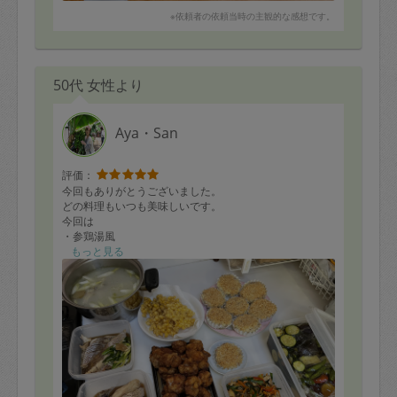
※依頼者の依頼当時の主観的な感想です。
50代 女性より
Aya・San
評価：
今回もありがとうございました。
どの料理もいつも美味しいです。
今回は
・参鶏湯風
・鶏の唐揚げ
もっと見る
・夏野菜の揚げ浸し
・煮魚のネギ添え
・野菜たっぷりチャプチェ
・じゃが芋のコロッケグラタン(冷凍可)
・人参とインゲンの胡麻和え
・ゴボウと人参のきんぴら
いただいたとうもろこしが残っていて、かき揚げと蒸し
ていただいて助かりました。暑い中、揚げ物ありがとう
ございました！写真は一部です。