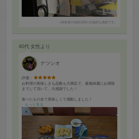
※依頼者の依頼当時の主観的な感想です。
40代 女性より
ナツシオ
評価：
お料理の美味しさも品数も大満足で、最後綺麗にお掃除
までして頂いて、大感謝でした！
食べたもの全て美味しくて感動しました！
お願いしたメニューは、ハンバーグやつくね、イカ大
もっと見る
根、南蛮漬けなど、ポピュラーな家庭料理だったのです
が、自分では作れない味、食感で、真似したくても中々
できそうにないです。
偏食なうちの娘もバクバク美味しそうに食べていたの
で、とても助かりました！