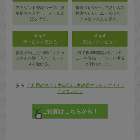
アカウント登録ページに必
最寄り駅や日付で絞り込み
要情報を入力し、メール認
検索を行い、ニーズに合う
証を行う。
タスカジさんを探す。
Step3:
Step4:
サービスを受ける
支払いとレビュー
依頼予約した日時にタスカ
終了後48時間以内にレビ
ジさんを迎え入れ、サービ
ューを登録し、カード決済
スを受ける。
が行われます。
参考:
ご利用の流れ｜家事代行/家政婦マッチングサイト
『タスカジ』