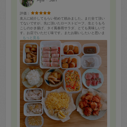
評価：
友人に紹介してもらい初めて頼みました。まだ全て頂い
てないですが、先に頂いたローストビーフ、生とうもろ
こしのかき揚げ、タイ風春雨サラダ、とても美味しいで
す。お店でいただく味です。またお願いしたいと思いま
す。ご馳走さまでした。
もっと見る
・鶏の唐揚げ
・ローストビーフ(和風ソース)
・カオマンガイ(低温調理・鶏出汁ご飯)
・角煮の大根添え
・野菜たっぷり照り焼きつくね
・生トウモロコシのかき揚げ
・夏野菜の肉巻き
・タイ風春雨サラダ