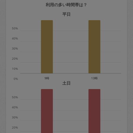
利用の多い時間帯は？
定期契約をキャンセルする場合、毎週定
期は月2回まで隔週定期は月1回までキャ
平日
ンセル料は発生しません。それ以上はキ
50%
ャンセル料が発生します。
40%
定期契約キャンセル料：
30%
・1回につき1,200円※
20%
・詳細ルールは、
こちら
を参照くださ
い。
10%
9時
13時
0%
※キャンセル料金の設定について：
土日
定期依頼1回（3時間）の金額とスポット
50%
1回（3時間）依頼した場合の金額の差額
相当で料金設定されています。
40%
30%
20%