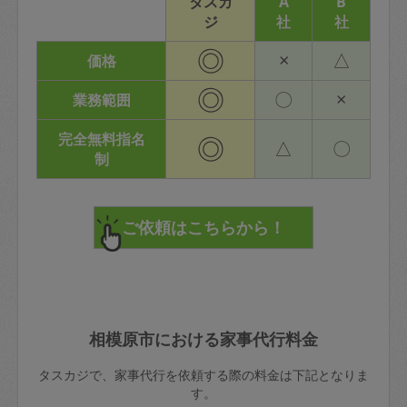
タスカ
A
B
ジ
社
社
◎
×
△
価格
◎
〇
×
業務範囲
完全無料指名
◎
△
〇
制
相模原市における家事代行料金
タスカジで、家事代行を依頼する際の料金は下記となりま
す。