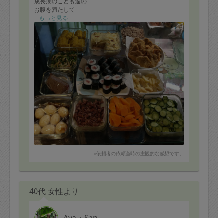
成長期のこども達の
お腹を満たして
くださって
もっと見る
本当に助かります！
暑い日が続きますが(^-^;
これからもよろしく
お願いいたします！
※依頼者の依頼当時の主観的な感想です。
40代 女性より
Aya・San