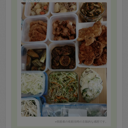
米ナスの田楽
茄子揚げ浸し
もやしの中華サラダ
キャベツときゅうりの浅漬
ネギとエノキの中華スープ
お味噌の具2種5個(キャベツメインと小松菜メイン)
小松菜とネギの下拵え
を作って頂きました！
鶏手羽さっぱり煮
肉じゃが
もやしの中華サラダ
スープ
キャベツの浅漬けを
頂きました。
さっぱり煮は子供達がよく食べました。軟骨まで食べら
れるくらいよく煮てあって、柔らかく味が染みていて美
味しかったです。
帰りが遅くなり、また暑くなってきたので、中華サラダ
と浅漬けがさっぱりと嬉しかったです。
逆に子供達は生野菜をあまり食べないので、スープもあ
って有難いです。
今回もキッチンもピカピカで残業で疲れた気持ちが癒さ
れましたー。
※依頼者の依頼当時の主観的な感想です。