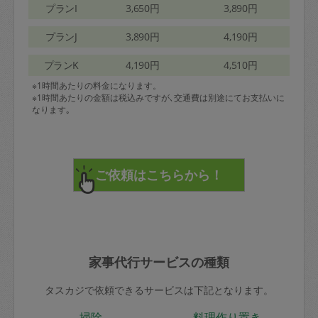
プランI
3,650円
3,890円
プランJ
3,890円
4,190円
プランK
4,190円
4,510円
※1時間あたりの料金になります。
※1時間あたりの金額は税込みですが､交通費は別途にてお支払いに
なります｡
家事代行サービスの種類
タスカジで依頼できるサービスは下記となります。
掃除
料理作り置き