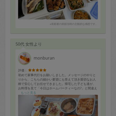
※依頼者の依頼当時の主観的な感想です。
50代 女性より
monburan
評価：
初めて家事代行をお願いしました。メッセージのやりと
りから、こちらの細かい要望にも答えて頂き親切なお人
柄で安心してお任せできました。帰宅した子ども達が、
お料理を見て「今日はホームパーティーなの?」と間違え
てしまう程 充実したお料理の数々でした。そして全てが
もっと見る
我が家の味付け好みで、特にどれもタレが美味しく大人
向けにはラー油やコチュジャンを加えられたら…など、
年代に合った食べ方を教えて頂けるのも嬉しいです。こ
の暑い季節の作り置きのメニューの取り合わせも悩まれ
たかと思いますが、食べ盛りの子ども達に合わせてスタ