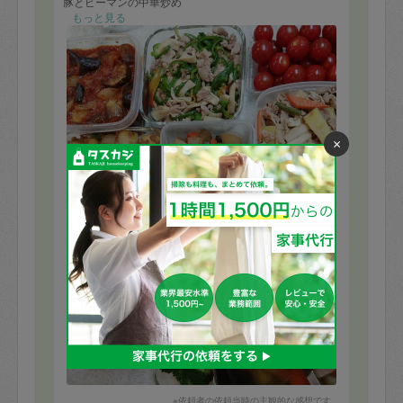
豚とピーマンの中華炒め
豚と根菜の炒め煮
もっと見る
かぼちゃ煮物
茹でブロッコリーとおくら
プチトマト下拵え
ワカメとシーチキン和えサラダ
ソーセージと根菜のスープ
を作っていただきました！
シンク内も洗っていただき、週末、週明けはご飯に悩ま
×
ず、過ごせそうです。
※依頼者の依頼当時の主観的な感想です。