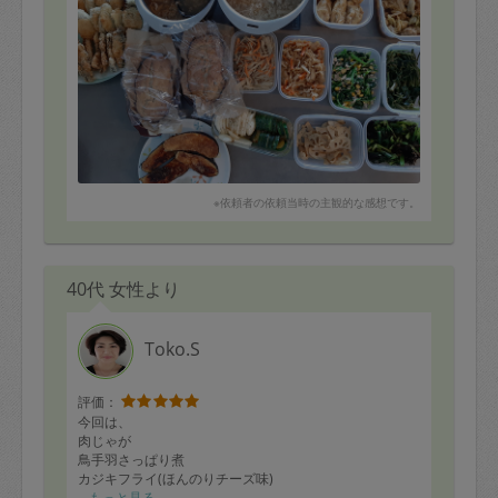
おつまみとしても食べられそうなものばかりしいです。
※依頼者の依頼当時の主観的な感想です。
40代 女性より
Toko.S
評価：
今回は、
肉じゃが
鳥手羽さっぱり煮
カジキフライ(ほんのりチーズ味)
トンカツ
もっと見る