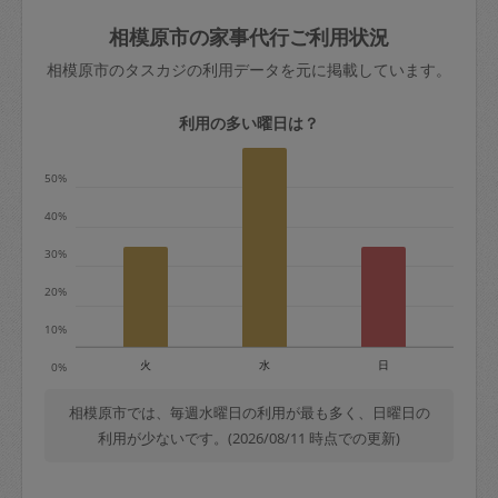
玉、など
きた場合は損害保険の対象外となるので
依頼者不在による当日キャンセル＝依頼
相模原市の家事代行ご利用状況
ご注意ください。
金額の100%＋交通費全額
相模原市のタスカジの利用データを元に掲載しています。
あわせてこちらも参照ください
：
初めて
利用します。注意しなくてはいけない点
※例：依頼日時／土曜日午前9時開始の場
利用の多い曜日は？
はありますか？
合、水曜日午前9時以降はキャンセル料が
発生
50%
水曜日9時〜金曜日9時まで＝依頼料金の
40%
50%
30%
金曜日9時～土曜日8時まで＝依頼金額の
100%
20%
土曜日8時〜実施時間＝依頼金額の100%
10%
＋交通費全額
火
水
日
0%
依頼者不在による当日キャンセル＝依頼
金額の100%＋交通費全額
相模原市では、毎週水曜日の利用が最も多く、日曜日の
利用が少ないです。(2026/08/11 時点での更新)
2. 定期契約キャンセル（定期契約のみ）