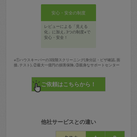
安心・安全の制度
レビューによる「見える
化」に加え､3つの制度※で
安心・安全！
※①ハウスキーパーの3段階スクリーニング(身分証・ビザ確認､面
接､テスト)､②最大一億円の損害保険､③親身なサポートセンター
他社サービスとの違い