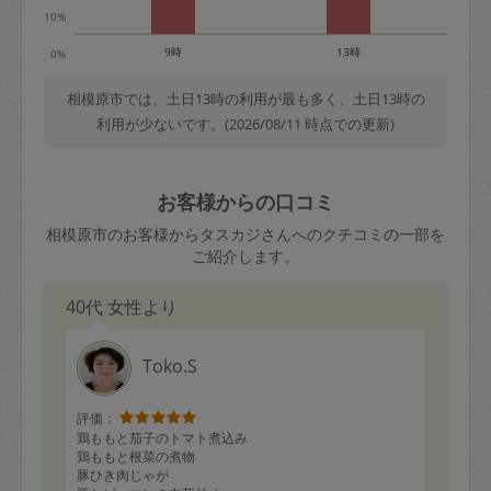
10%
9時
13時
0%
相模原市では、土日13時の利用が最も多く、土日13時の
利用が少ないです。(2026/08/11 時点での更新)
お客様からの口コミ
相模原市のお客様からタスカジさんへのクチコミの一部を
ご紹介します。
40代 女性より
Toko.S
評価：
鶏ももと茄子のトマト煮込み
鶏ももと根菜の煮物
豚ひき肉じゃが