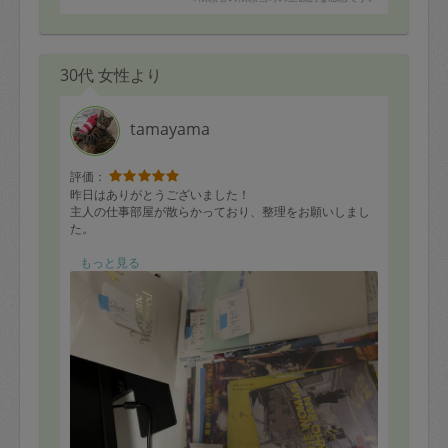
30代 女性より
tamayama
評価：
昨日はありがとうございました！
主人の仕事部屋が散らかっており、整理をお願いしまし
た。
紙類や漫画雑誌は分類ごとに分けていただき綺麗にして
もっと見る
もらい大変助かりました！！紙に分かりやすく書いてい
ただいたので、主人がみてすぐ判断できて良かったで
す。
また機会がありましたら、宜しくお願いいたします。