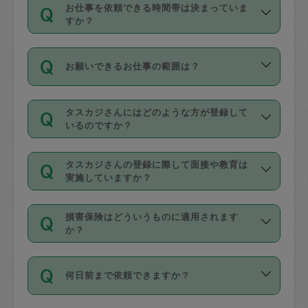
す。
丈夫です。
お仕事を依頼できる時間帯は決まっていま
料金のご請求と合わせてお支払いとなり
定期の最低利用回数は設けていない代わ
デビットカード・プリペイドカード（Vプ
すか？
ます。交通費の金額は「依頼の詳細」に
りに、一定数を超えたキャンセルは有償
リカ、au WALLETなど）
は支払にはご利
時間帯は3種類あります。いずれも１回あ
自動計算で表示されます。
でキャンセルすることが出来ます。
用いただけませんのでご注意ください。
お願いできるお仕事の範囲は？
たり３時間です。
銀行振込や現金払いも対応していませ
（例：毎週定期の場合は３回以上のキャ
ん。
掃除、整理収納、洗濯、買い物、料理、
・ＡＭ ９時～１２時
ンセルが有償（1200円、隔週定期の場合
なお、タスカジさんの交通費も、依頼料
タスカジさんにはどのような方が登録して
作り置きです。タスカジさんによってで
・ＰＭ １３時～１６時
いるのですか？
は２回以上のキャンセルが有償（1200
金のご請求と合わせてお支払いとなりま
きる仕事の範囲が異なりますので、依頼
・夜 １８時～２１時
円））
す。交通費の金額は「依頼の詳細」に自
主婦として長年の家事経験をお持ちの
する前にタスカジさんのプロフィールで
動計算で表示されます。
タスカジさんの登録に際して面接や教育は
方、栄養士・調理師といった資格者で保
確認してください。
開始時間を２時間前後変更することが可
実施していますか？
育園や学校の給食やレストランで料理関
基本的に、高所での作業や危険作業、屋
能です。依頼送信後、個別にタスカジさ
応募の際に、各自事務局との面接と説明
係の専門職に従事されていた方、日本で
外での作業は対象外です。
んにメッセージを送り調整してくださ
損害保険はどういうものに適用されます
を行っています。その後、身分証明書の
すでにハウスキーパーや英語の先生とし
か？
い。ただし、２時間を越えての調整はで
写真提出をしていただいています。外国
てお仕事をしているフィリピン出身の
きません。
依頼者とタスカジさんとの間でタスカジ
人の場合は在留カードで労働許可状況を
方、海外からの留学生、家事が好きな会
万が一、依頼した時間帯と作業時間が１
何日前まで依頼できますか？
を通して成立した作業時間内での作業に
確認しています。タスカジさんトレーニ
社員など様々なバックグラウンドの方が
時間も被らない場合、損害保険の対象外
適用されます。作業範囲は、掃除、洗
ング動画を使ったセルフトレーニングの
登録しています。
となりますので、ご注意ください。