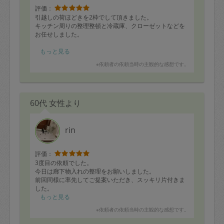
評価：
引越しの荷ほどきを2枠でして頂きました。
キッチン周りの整理整頓と冷蔵庫、クローゼットなどを
お任せしました。
途中私は体調が優れず、横になってしまったのですが優
もっと見る
しく声をかけて下さったりして毎回お人柄の良さに癒さ
※依頼者の依頼当時の主観的な感想です。
れています。
かなりの段ボールがあったのですが、rinさんのお陰でか
なり片付きました。
60代 女性より
ありがとうございました。来週から定期で入って頂きま
すので、そちらもこれからよろしくお願い致します?
rin
評価：
3度目の依頼でした。
今日は廊下物入れの整理をお願いしました。
前回同様に率先してご提案いただき、スッキリ片付きま
した。
アイデア豊富な方で頼もしいです。
もっと見る
※依頼者の依頼当時の主観的な感想です。
また、宜しくお願いします。