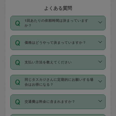
よくある質問
1回あたりの依頼時間は決まっています
か？
依頼1回につき3時間固定です。3時間を
価格はどうやって決まっていますか？
超えて依頼したい場合は、延長機能をご
利用ください。機能をご利用いただくに
11種類の価格帯の中からタスカジさん自
は、タスカジさんに事前に相談し、合意
支払い方法を教えてください
身が価格を選んで設定しています。
の上事前申請することが必要です。な
タスカジさんの価格設定には最初は制限
お、3時間を下回っても、値引き等はござ
お支払方法はクレジットカード（Visa／
があり、レビュー件数、レビューの平均
いません。
同じタスカジさんに定期的にお願いする場
Master／JCB／AMERICAN EXPRESS／
値、などで除々に設定可能な最高額が上
合はお得になる？
Diners Club）のみとなります。
がっていく仕組みになっています。
依頼には「スポット」と「定期（毎週｜
カード情報のご登録は、依頼リクエスト
交通費は料金に含まれますか？
隔週）」があり、「定期」の依頼は「ス
を行う際にご入力ください。プロフィー
ポット」よりお得な料金でご利用できま
ル登録時にはご入力いただかなくても大
交通費は依頼料金とは別途発生し、依頼