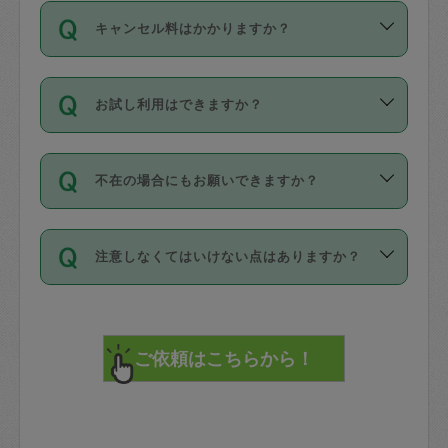
ご依頼は、現在を起点に3日後（72時間
濯、料理、作り置き、整理収納、買い物
のち、タスカジモニター宅にて３時間の
また外国人の方は英語しか話せない方、
キャンセル料はかかりますか？
以降）の日時から受付可能となっていま
です。作業中に物を壊したり、人にけが
現場トライアルを受け、合格したタスカ
日本語も話せる方など様々です。
す。
をさせたりした場合が対象で、補償金額
ジさんが活動されています。
キャンセル料には、以下の2種類がありま
ただし、72時間を切った直前の日程では
は対物1000万円、対人1億円が上限で
バックグラウンドや得意分野はプロフィ
お試し利用はできますか？
す。
タスカジさんへ「募集」をかけることが
す。
※テストセンターの講評は１件目のレビュ
ールに記載していますので、各自の得意
可能です。
ーとして記載されていますので依頼の際
分野を見極めて、目的に合わせてお仕事
「お試し利用」というメニューはありま
万が一損害が発生した場合は、その場の
に参考にしてください。
を依頼してください。
不在の場合にもお願いできますか？
せんが、「一回のみ」依頼を活用するこ
1. 直前キャンセル（定期、スポット契約
写真を撮り、
参考
：
【詳細】タスカジさんの登録に際
とによって、気に入ったタスカジさんを
共通）
タスカジサポートセンターまでご連絡く
して面接や教育は実施していますか？
不在の場合の作業はタスカジさんの同意
見つけることができます。
・タスカジさんのお仕事開始予定時間前
ださい。
注意しなくてはいけない点はありますか？
が必要です。数回の依頼ののち、タスカ
72時間を超える※と、以下のキャンセル
詳細FAQ：
損害賠償保険について教えて
ジさんと依頼者の間で十分な信頼関係が
まず、条件の合う気になるタスカジさ
料が発生します。
ください。
貴重品は紛失の際トラブルの元となるの
できたのち、タスカジさんに依頼してみ
ん、２・３人に「スポット」依頼をして
で、必ず鍵のかかるロッカーや金庫に入
てください。
みてください。
直前キャンセル料：
れて依頼者の責任の元管理するよう心掛
不在時に部屋に入るためにタスカジさん
その後、一番気に入ったタスカジさんに
72時間前〜24時間前＝依頼料金の50%
けてください。
に鍵を預ける必要がありますが、タスカ
「定期（毎週・隔週）」依頼をしてくだ
24時間前～1時間前＝依頼金額の100%
※パスポート、クレジットカード、銀行カ
ジさんが紛失した鍵によって二次的な損
さい。
1時間前〜実施時間＝依頼金額の100%＋
ード、5千円以上のアクセサリー、500円
害（たとえば、第三者の侵入など）が起
交通費全額