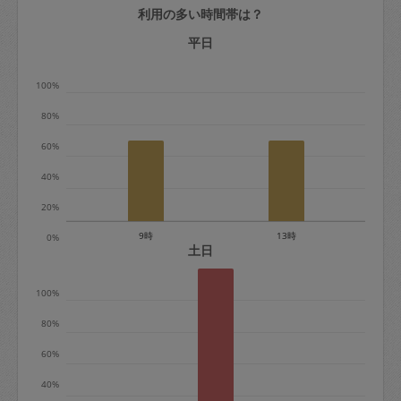
利用の多い時間帯は？
定期契約をキャンセルする場合、毎週定
期は月2回まで隔週定期は月1回までキャ
平日
ンセル料は発生しません。それ以上はキ
100%
ャンセル料が発生します。
80%
定期契約キャンセル料：
60%
・1回につき1,200円※
40%
・詳細ルールは、
こちら
を参照くださ
い。
20%
9時
13時
0%
※キャンセル料金の設定について：
土日
定期依頼1回（3時間）の金額とスポット
100%
1回（3時間）依頼した場合の金額の差額
相当で料金設定されています。
80%
60%
40%