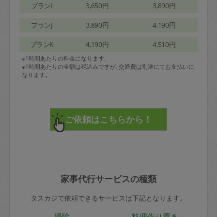
プランI
3,650円
3,890円
プランJ
3,890円
4,190円
プランK
4,190円
4,510円
※1時間あたりの料金になります。
※1時間あたりの金額は税込みですが､交通費は別途にてお支払いに
なります｡
家事代行サービスの種類
タスカジで依頼できるサービスは下記となります。
掃除
料理作り置き