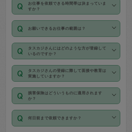
す。
丈夫です。
お仕事を依頼できる時間帯は決まっていま
料金のご請求と合わせてお支払いとなり
定期の最低利用回数は設けていない代わ
デビットカード・プリペイドカード（Vプ
すか？
ます。交通費の金額は「依頼の詳細」に
りに、一定数を超えたキャンセルは有償
リカ、au WALLETなど）
は支払にはご利
時間帯は3種類あります。いずれも１回あ
自動計算で表示されます。
でキャンセルすることが出来ます。
用いただけませんのでご注意ください。
お願いできるお仕事の範囲は？
たり３時間です。
銀行振込や現金払いも対応していませ
（例：毎週定期の場合は３回以上のキャ
ん。
掃除、整理収納、洗濯、買い物、料理、
・ＡＭ ９時～１２時
ンセルが有償（1200円、隔週定期の場合
なお、タスカジさんの交通費も、依頼料
タスカジさんにはどのような方が登録して
作り置きです。タスカジさんによってで
・ＰＭ １３時～１６時
いるのですか？
は２回以上のキャンセルが有償（1200
金のご請求と合わせてお支払いとなりま
きる仕事の範囲が異なりますので、依頼
・夜 １８時～２１時
円））
す。交通費の金額は「依頼の詳細」に自
主婦として長年の家事経験をお持ちの
する前にタスカジさんのプロフィールで
動計算で表示されます。
タスカジさんの登録に際して面接や教育は
方、栄養士・調理師といった資格者で保
確認してください。
開始時間を２時間前後変更することが可
実施していますか？
育園や学校の給食やレストランで料理関
基本的に、高所での作業や危険作業、屋
能です。依頼送信後、個別にタスカジさ
応募の際に、各自事務局との面接と説明
係の専門職に従事されていた方、日本で
外での作業は対象外です。
んにメッセージを送り調整してくださ
損害保険はどういうものに適用されます
を行っています。その後、身分証明書の
すでにハウスキーパーや英語の先生とし
か？
い。ただし、２時間を越えての調整はで
写真提出をしていただいています。外国
てお仕事をしているフィリピン出身の
きません。
依頼者とタスカジさんとの間でタスカジ
人の場合は在留カードで労働許可状況を
方、海外からの留学生、家事が好きな会
万が一、依頼した時間帯と作業時間が１
何日前まで依頼できますか？
を通して成立した作業時間内での作業に
確認しています。タスカジさんトレーニ
社員など様々なバックグラウンドの方が
時間も被らない場合、損害保険の対象外
適用されます。作業範囲は、掃除、洗
ング動画を使ったセルフトレーニングの
登録しています。
となりますので、ご注意ください。