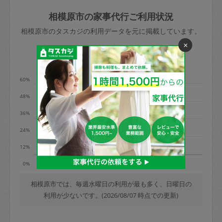
玉、など
きた場合は損害保険の対象外となるので
依頼者不在による当日キャンセル＝依頼
相模原市の家事代行ご利用状況
ご注意ください。
金額の100%＋交通費全額
相模原市のタスカジの利用データを元に掲載しています。
あわせてこちらも参照ください
：
初めて
×
利用します。注意しなくてはいけない点
※例：依頼日時／土曜日午前9時開始の場
利用の多い曜日は？
はありますか？
合、水曜日午前9時以降はキャンセル料が
発生
60%
水曜日9時〜金曜日9時まで＝依頼料金の
48%
50%
36%
金曜日9時～土曜日8時まで＝依頼金額の
100%
24%
土曜日8時〜実施時間＝依頼金額の100%
12%
＋交通費全額
火
水
日
0%
依頼者不在による当日キャンセル＝依頼
金額の100%＋交通費全額
相模原市では、毎週水曜日の利用が最も多く、日曜日の
利用が少ないです。(2026/08/07 時点での更新)
2. 定期契約キャンセル（定期契約のみ）