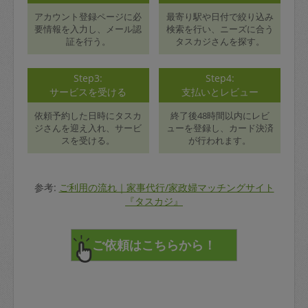
アカウント登録ページに必
最寄り駅や日付で絞り込み
要情報を入力し、メール認
検索を行い、ニーズに合う
証を行う。
タスカジさんを探す。
Step3:
Step4:
サービスを受ける
支払いとレビュー
依頼予約した日時にタスカ
終了後48時間以内にレビ
ジさんを迎え入れ、サービ
ューを登録し、カード決済
スを受ける。
が行われます。
参考:
ご利用の流れ｜家事代行/家政婦マッチングサイト
『タスカジ』