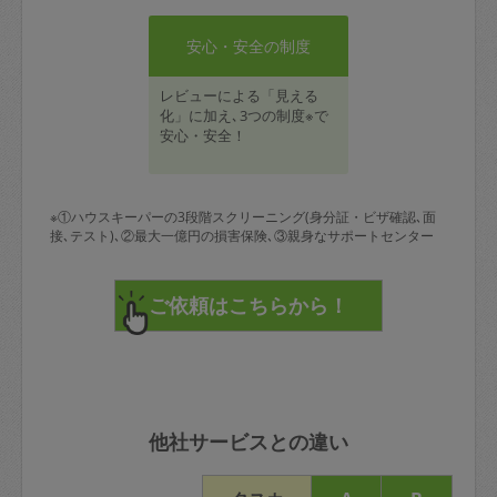
安心・安全の制度
レビューによる「見える
化」に加え､3つの制度※で
安心・安全！
※①ハウスキーパーの3段階スクリーニング(身分証・ビザ確認､面
接､テスト)､②最大一億円の損害保険､③親身なサポートセンター
他社サービスとの違い