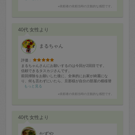
※依頼者の依頼当時の主観的な感想です。
40代 女性より
まるちゃん
評価：
まるちゃんさんにお願いするのは今回が2回目です。
信頼できるタスカジさんです。
前回掃除をお願いした後に、全体的にお家が綺麗にな
り、何も言わずにいたら、旦那様が自分の部屋の模様替
え、片付けを始めました
もっと見る
その後もキレイを保ちたくなり、自分も掃除機をかける
※依頼者の依頼当時の主観的な感想です。
頻度が増し 暇を見つけては整える日々に。
日常のキレイにするレベルが1段アップした様です
定期的に刺激をもらいに頼みたいと考えています。
40代 女性より
今回もありがとうございました
かずや