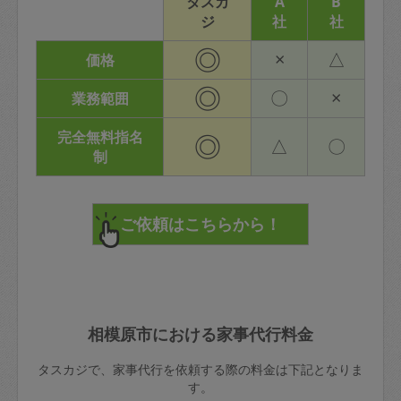
タスカ
A
B
ジ
社
社
◎
×
△
価格
◎
〇
×
業務範囲
完全無料指名
◎
△
〇
制
相模原市における家事代行料金
タスカジで、家事代行を依頼する際の料金は下記となりま
す。