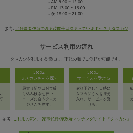
- AM 9:00 ~ 12:00
- PM 13:00 ~ 16:00
- 夜 18:00 ~ 21:00
参考:
お仕事を依頼できる時間帯は決まっていますか？ | タスカジ
サービス利用の流れ
タスカジを利用する際には、下記の順でご依頼が可能です。
Step2:
Step3:
録
タスカジさんを探す
サービスを受ける
ー
最寄り駅や日付で絞
依頼予約した日時に
力
り込み検索を行い、
タスカジさんを迎え
行
ニーズに合うタスカ
入れ、サービスを受
ジさんを探す。
ける。
参考:
ご利用の流れ｜家事代行/家政婦マッチングサイト『タスカジ』