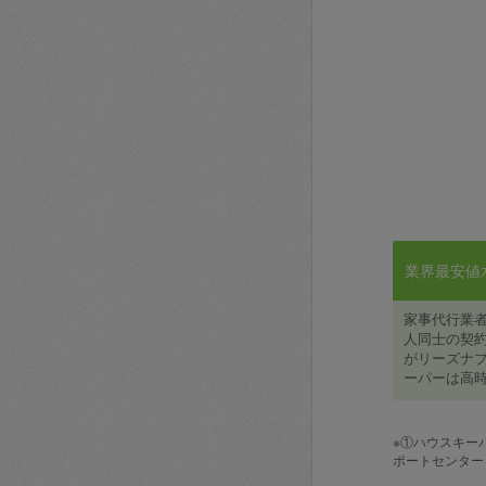
業界最安値水準
家事代行業
人同士の契約
がリーズナブ
ーパーは高時
※①ハウスキー
ポートセンター