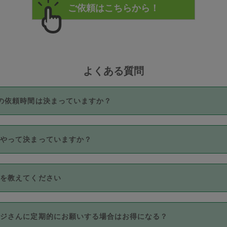
よくある質問
の依頼時間は決まっていますか？
つき3時間固定です。3時間を超えて依頼したい場合は、延長機能
うやって決まっていますか？
をご利用いただくには、タスカジさんに事前に相談し、合意の上事
。なお、3時間を下回っても、値引き等はございません。
価格帯の中からタスカジさん自身が価格を選んで設定しています。
法を教えてください
さんの価格設定には最初は制限があり、レビュー件数、レビューの
定可能な最高額が上がっていく仕組みになっています。
クレジットカード（Visa／Master／JCB／AMERICAN EXPRESS
カジさんに定期的にお願いする場合はお得になる？
のみとなります。