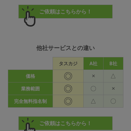
他社サービスとの違い
タスカジ
A社
B社
◎
×
△
価格
◎
〇
×
業務範囲
◎
△
〇
完全無料指名制