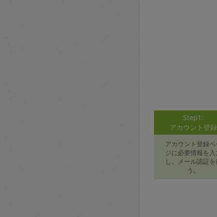
Step1:
アカウント登
アカウント登録ペ
ジに必要情報を入
し、メール認証を
う。