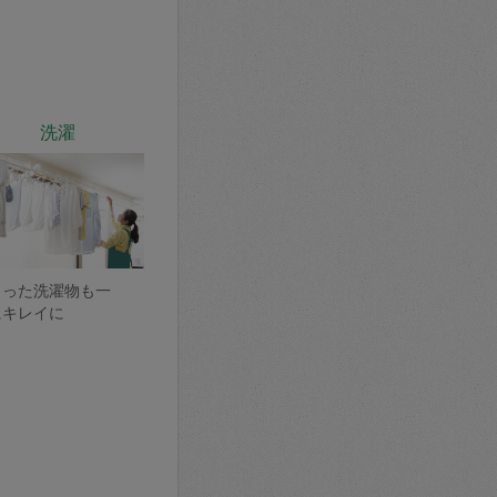
洗濯
まった洗濯物も一
にキレイに