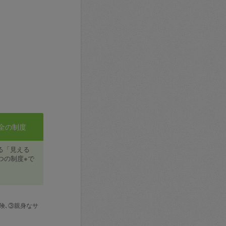
全の制度
る「見える
つの制度※で
険､③親身なサ