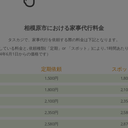
相模原市における家事代行料金
タスカジで、家事代行を依頼する際の料金は下記となります。
ている料金と､依頼種類(「定期」or 「スポット」)により､1時間あた
24年6月1日からの価格です）
定期依頼
スポッ
1,500円
1,8
1,800円
2,1
2,100円
2,3
2,350円
2,5
2,580円
2,8