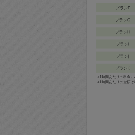
プランF
プランG
プランH
プランI
プランJ
プランK
※1時間あたりの料金
※1時間あたりの金額