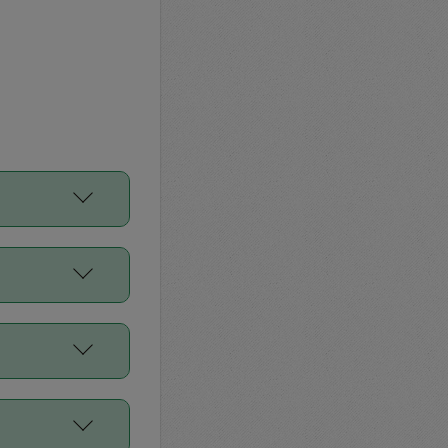
をご利用くださ
前申請すること
平均値、などで
／Diners