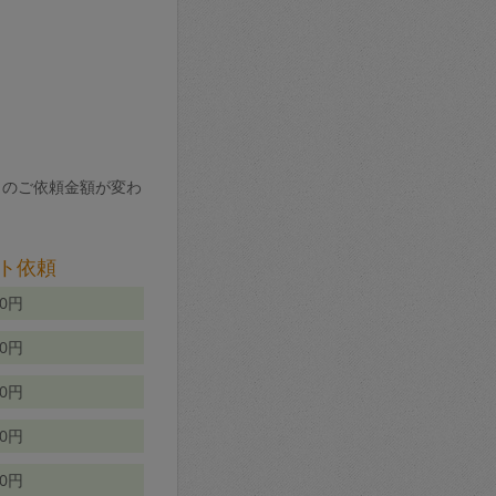
りのご依頼金額が変わ
ト依頼
00円
00円
50円
80円
70円