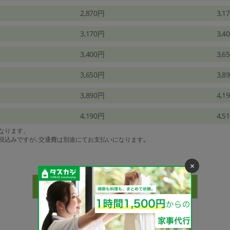
2,870円
3,1
3,170円
3,4
3,400円
3,6
3,650円
3,8
3,890円
4,1
4,190円
4,5
になります。
は税込みですが､交通費は別途にてお支払いになります｡
×