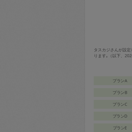
タスカジさんが設定し
ります｡（以下、20
プランA
プランB
プランC
プランD
プランE