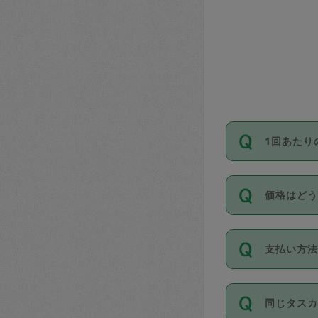
1回あたり
依頼1回に
価格はど
い。機能
が必要です
11種類の
支払い方
タスカジ
除々に設
お支払方法は
同じタス
Club）