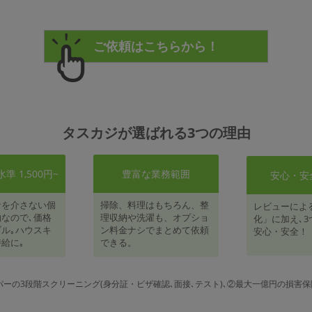
タスカジが選ばれる3つの理由
 1,500円~
豊富な業務範囲
安心・安
者を介さない個
掃除、料理はもちろん、整
レビューによ
なので､価格
理収納や洗濯も、オプショ
化」に加え､3
ル｡ハウスキ
ン料金ナシでまとめて依頼
安心・安全！
給に｡
できる。
パーの3段階スクリーニング(身分証・ビザ確認､面接､テスト)､②最大一億円の損害保