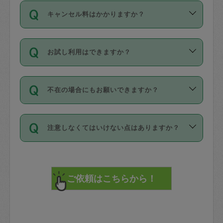
ご依頼は、現在を起点に3日後（72時間
濯、料理、作り置き、整理収納、買い物
のち、タスカジモニター宅にて３時間の
また外国人の方は英語しか話せない方、
キャンセル料はかかりますか？
以降）の日時から受付可能となっていま
です。作業中に物を壊したり、人にけが
現場トライアルを受け、合格したタスカ
日本語も話せる方など様々です。
す。
をさせたりした場合が対象で、補償金額
ジさんが活動されています。
キャンセル料には、以下の2種類がありま
ただし、72時間を切った直前の日程では
は対物1000万円、対人1億円が上限で
バックグラウンドや得意分野はプロフィ
お試し利用はできますか？
す。
タスカジさんへ「募集」をかけることが
す。
※テストセンターの講評は１件目のレビュ
ールに記載していますので、各自の得意
可能です。
ーとして記載されていますので依頼の際
分野を見極めて、目的に合わせてお仕事
「お試し利用」というメニューはありま
万が一損害が発生した場合は、その場の
に参考にしてください。
を依頼してください。
不在の場合にもお願いできますか？
せんが、「一回のみ」依頼を活用するこ
1. 直前キャンセル（定期、スポット契約
写真を撮り、
参考
：
【詳細】タスカジさんの登録に際
とによって、気に入ったタスカジさんを
共通）
タスカジサポートセンターまでご連絡く
して面接や教育は実施していますか？
不在の場合の作業はタスカジさんの同意
見つけることができます。
・タスカジさんのお仕事開始予定時間前
ださい。
注意しなくてはいけない点はありますか？
が必要です。数回の依頼ののち、タスカ
72時間を超える※と、以下のキャンセル
詳細FAQ：
損害賠償保険について教えて
ジさんと依頼者の間で十分な信頼関係が
まず、条件の合う気になるタスカジさ
料が発生します。
ください。
貴重品は紛失の際トラブルの元となるの
できたのち、タスカジさんに依頼してみ
ん、２・３人に「スポット」依頼をして
で、必ず鍵のかかるロッカーや金庫に入
てください。
みてください。
直前キャンセル料：
れて依頼者の責任の元管理するよう心掛
不在時に部屋に入るためにタスカジさん
その後、一番気に入ったタスカジさんに
72時間前〜24時間前＝依頼料金の50%
けてください。
に鍵を預ける必要がありますが、タスカ
「定期（毎週・隔週）」依頼をしてくだ
24時間前～1時間前＝依頼金額の100%
※パスポート、クレジットカード、銀行カ
ジさんが紛失した鍵によって二次的な損
さい。
1時間前〜実施時間＝依頼金額の100%＋
ード、5千円以上のアクセサリー、500円
害（たとえば、第三者の侵入など）が起
交通費全額