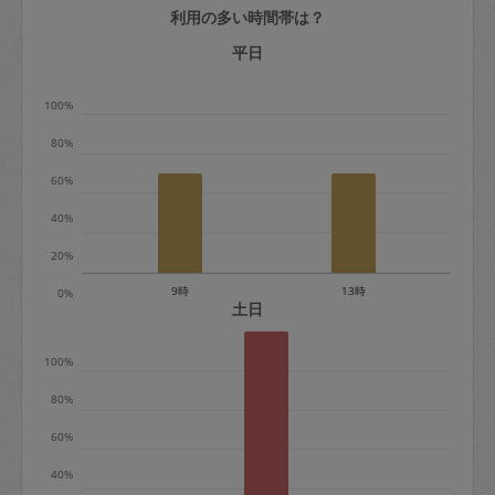
利用の多い時間帯は？
定期契約をキャンセルする場合、毎週定
期は月2回まで隔週定期は月1回までキャ
平日
ンセル料は発生しません。それ以上はキ
100%
ャンセル料が発生します。
80%
定期契約キャンセル料：
60%
・1回につき1,200円※
40%
・詳細ルールは、
こちら
を参照くださ
い。
20%
9時
13時
0%
※キャンセル料金の設定について：
土日
定期依頼1回（3時間）の金額とスポット
100%
1回（3時間）依頼した場合の金額の差額
相当で料金設定されています。
80%
60%
40%