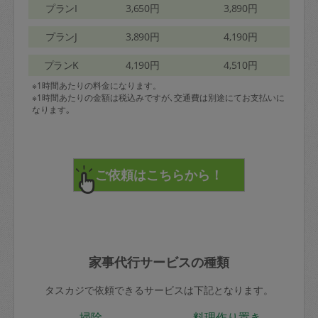
プランI
3,650円
3,890円
プランJ
3,890円
4,190円
プランK
4,190円
4,510円
※1時間あたりの料金になります。
※1時間あたりの金額は税込みですが､交通費は別途にてお支払いに
なります｡
家事代行サービスの種類
タスカジで依頼できるサービスは下記となります。
掃除
料理作り置き