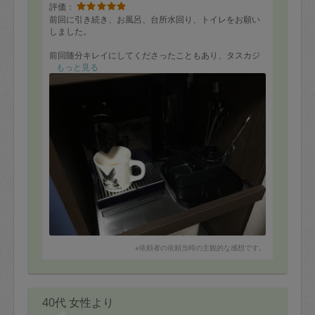
評価：
前回に引き続き、お風呂、台所水回り、トイレをお願い
しました。
前回随分キレイにしてくださったこともあり、タスカジ
さんの方から、網戸と窓ガラスの掃除をご提案いただき
もっと見る
そちらもお願いしました。
賃貸マンション在住ですが、洗濯物は室内干しで、小さ
い子どももいるため、日時全く開けず締め切って5年は下
らない状況で砂埃ぎっしりでしたが、網戸窓ガラスとも
時間内にピカピカにしてくださいました。
更に日常で手が回せていないホームベーカリーやコーヒ
ーメーカーの棚も拭きあげてくださいました。
ありがとうございます。
※依頼者の依頼当時の主観的な感想です。
40代 女性より