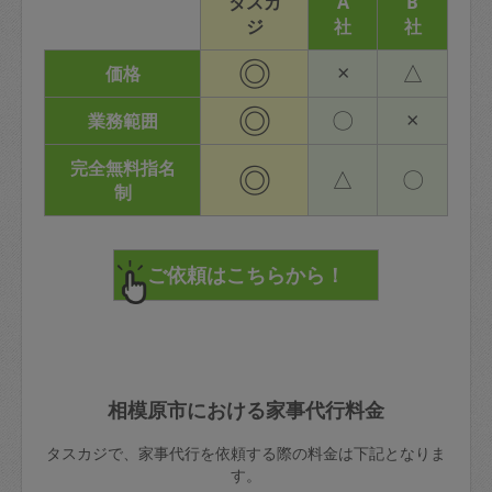
タスカ
A
B
ジ
社
社
◎
×
△
価格
◎
〇
×
業務範囲
完全無料指名
◎
△
〇
制
相模原市における家事代行料金
タスカジで、家事代行を依頼する際の料金は下記となりま
す。