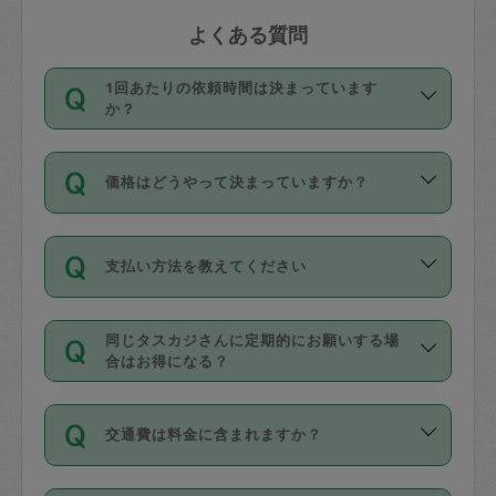
よくある質問
1回あたりの依頼時間は決まっています
か？
依頼1回につき3時間固定です。3時間を
価格はどうやって決まっていますか？
超えて依頼したい場合は、延長機能をご
利用ください。機能をご利用いただくに
11種類の価格帯の中からタスカジさん自
は、タスカジさんに事前に相談し、合意
支払い方法を教えてください
身が価格を選んで設定しています。
の上事前申請することが必要です。な
タスカジさんの価格設定には最初は制限
お、3時間を下回っても、値引き等はござ
お支払方法はクレジットカード（Visa／
があり、レビュー件数、レビューの平均
いません。
同じタスカジさんに定期的にお願いする場
Master／JCB／AMERICAN EXPRESS／
値、などで除々に設定可能な最高額が上
合はお得になる？
Diners Club）のみとなります。
がっていく仕組みになっています。
依頼には「スポット」と「定期（毎週｜
カード情報のご登録は、依頼リクエスト
交通費は料金に含まれますか？
隔週）」があり、「定期」の依頼は「ス
を行う際にご入力ください。プロフィー
ポット」よりお得な料金でご利用できま
ル登録時にはご入力いただかなくても大
交通費は依頼料金とは別途発生し、依頼