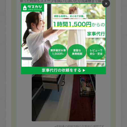
余った時間もストーブを拭いて頂いたり洗濯物まで畳ん
×
で貰いました。次はクローゼットの整理をお願いしたい
もっと見る
と思っています。ありがとうございました。
※依頼者の依頼当時の主観的な感想です。