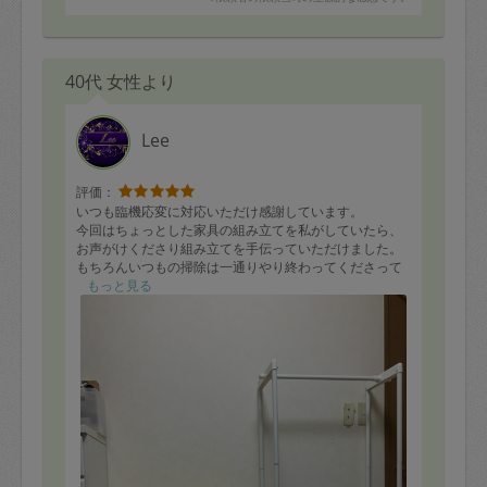
40代 女性より
Lee
評価：
いつも臨機応変に対応いただけ感謝しています。
今回はちょっとした家具の組み立てを私がしていたら、
お声がけくださり組み立てを手伝っていただけました。
もちろんいつもの掃除は一通りやり終わってくださって
からのことで、助かりました。
もっと見る