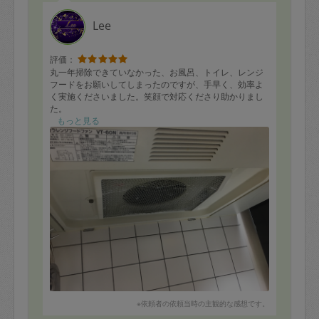
Lee
評価：
丸一年掃除できていなかった、お風呂、トイレ、レンジ
フードをお願いしてしまったのですが、手早く、効率よ
く実施くださいました。笑顔で対応くださり助かりまし
た。
もっと見る
初の利用で勝手わからず、ドメストとカビキラーは用意
したのですが、レンジフードには油汚れマジックリンが
あるとよいとのこと。マジックリンできれいにしていた
だいたレンジフードの写真です。事務局の方、よければ
プロフィール側の更新のフォローをお願いいたします。
※依頼者の依頼当時の主観的な感想です。