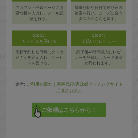
アカウント登録ページに必
最寄り駅や日付で絞り込み
要情報を入力し、メール認
検索を行い、ニーズに合う
証を行う。
タスカジさんを探す。
Step3:
Step4:
サービスを受ける
支払いとレビュー
依頼予約した日時にタスカ
終了後48時間以内にレビ
ジさんを迎え入れ、サービ
ューを登録し、カード決済
スを受ける。
が行われます。
参考:
ご利用の流れ｜家事代行/家政婦マッチングサイト
『タスカジ』