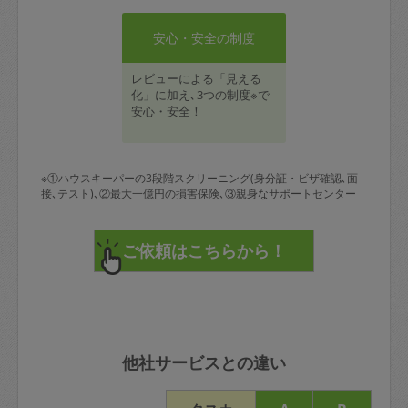
安心・安全の制度
レビューによる「見える
化」に加え､3つの制度※で
安心・安全！
※①ハウスキーパーの3段階スクリーニング(身分証・ビザ確認､面
接､テスト)､②最大一億円の損害保険､③親身なサポートセンター
他社サービスとの違い