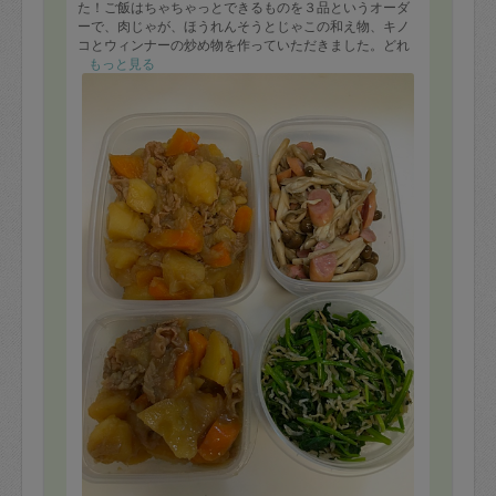
た！ご飯はちゃちゃっとできるものを３品というオーダ
ーで、肉じゃが、ほうれんそうとじゃこの和え物、キノ
コとウィンナーの炒め物を作っていただきました。どれ
もとっても美味しくて、特に肉じゃがは家族にも大変好
もっと見る
評でした！
お掃除は、トイレと洗面所と床の拭き掃除をお願いしま
した。洗面所はぬめぬめのところまでピカピカでした。
トイレは息子の補助便座まで洗ってくださいました。手
際よくサクサクと作業されて、3時間で色々できたことに
大満足です！またお願いしたいです！！