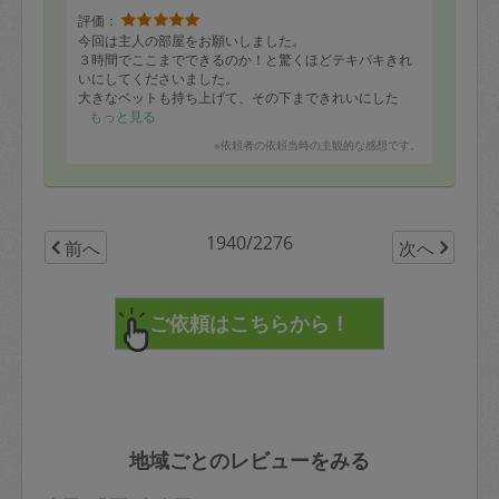
評価：
今回は主人の部屋をお願いしました。
３時間でここまでできるのか！と驚くほどテキパキきれ
いにしてくださいました。
大きなベットも持ち上げて、その下まできれいにした
り、色々小物がたまった箇所も
もっと見る
きれいにしてくれました。主人も「自分でやったら一生
※依頼者の依頼当時の主観的な感想です。
終わらなかったけど、プロはすごいな」
と綺麗になった部屋に大変喜んでました。
1940/2276
前へ
次へ
地域ごとのレビューをみる