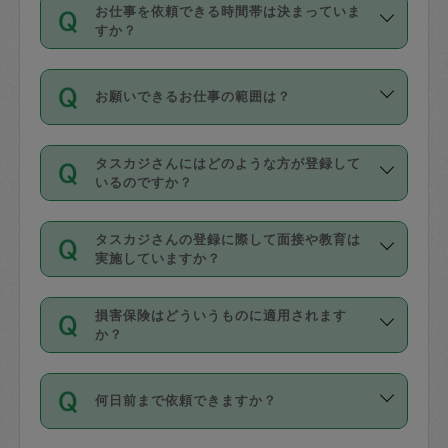
す。
丈夫です。
お仕事を依頼できる時間帯は決まっていま
料金のご請求と合わせてお支払いとなり
定期の最低利用回数は設けていない代わ
デビットカード・プリペイドカード（Vプ
すか？
ます。交通費の金額は「依頼の詳細」に
りに、一定数を超えたキャンセルは有償
リカ、au WALLETなど）
は支払にはご利
時間帯は3種類あります。いずれも１回あ
自動計算で表示されます。
でキャンセルすることが出来ます。
用いただけませんのでご注意ください。
お願いできるお仕事の範囲は？
たり３時間です。
銀行振込や現金払いも対応していませ
（例：毎週定期の場合は３回以上のキャ
ん。
掃除、整理収納、洗濯、買い物、料理、
・ＡＭ ９時～１２時
ンセルが有償（1200円、隔週定期の場合
なお、タスカジさんの交通費も、依頼料
タスカジさんにはどのような方が登録して
作り置きです。タスカジさんによってで
・ＰＭ １３時～１６時
いるのですか？
は２回以上のキャンセルが有償（1200
金のご請求と合わせてお支払いとなりま
きる仕事の範囲が異なりますので、依頼
・夜 １８時～２１時
円））
す。交通費の金額は「依頼の詳細」に自
主婦として長年の家事経験をお持ちの
する前にタスカジさんのプロフィールで
動計算で表示されます。
タスカジさんの登録に際して面接や教育は
方、栄養士・調理師といった資格者で保
確認してください。
開始時間を２時間前後変更することが可
実施していますか？
育園や学校の給食やレストランで料理関
基本的に、高所での作業や危険作業、屋
能です。依頼送信後、個別にタスカジさ
応募の際に、各自事務局との面接と説明
係の専門職に従事されていた方、日本で
外での作業は対象外です。
んにメッセージを送り調整してくださ
損害保険はどういうものに適用されます
を行っています。その後、身分証明書の
すでにハウスキーパーや英語の先生とし
か？
い。ただし、２時間を越えての調整はで
写真提出をしていただいています。外国
てお仕事をしているフィリピン出身の
きません。
依頼者とタスカジさんとの間でタスカジ
人の場合は在留カードで労働許可状況を
方、海外からの留学生、家事が好きな会
万が一、依頼した時間帯と作業時間が１
何日前まで依頼できますか？
を通して成立した作業時間内での作業に
確認しています。タスカジさんトレーニ
社員など様々なバックグラウンドの方が
時間も被らない場合、損害保険の対象外
適用されます。作業範囲は、掃除、洗
ング動画を使ったセルフトレーニングの
登録しています。
となりますので、ご注意ください。