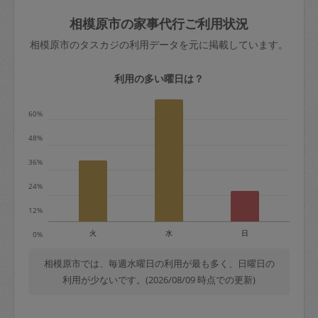
玉、など
きた場合は損害保険の対象外となるので
依頼者不在による当日キャンセル＝依頼
相模原市の家事代行ご利用状況
ご注意ください。
金額の100%＋交通費全額
相模原市のタスカジの利用データを元に掲載しています。
あわせてこちらも参照ください
：
初めて
利用します。注意しなくてはいけない点
※例：依頼日時／土曜日午前9時開始の場
利用の多い曜日は？
はありますか？
合、水曜日午前9時以降はキャンセル料が
発生
60%
水曜日9時〜金曜日9時まで＝依頼料金の
48%
50%
36%
金曜日9時～土曜日8時まで＝依頼金額の
100%
24%
土曜日8時〜実施時間＝依頼金額の100%
12%
＋交通費全額
火
水
日
0%
依頼者不在による当日キャンセル＝依頼
金額の100%＋交通費全額
相模原市では、毎週水曜日の利用が最も多く、日曜日の
利用が少ないです。(2026/08/09 時点での更新)
2. 定期契約キャンセル（定期契約のみ）