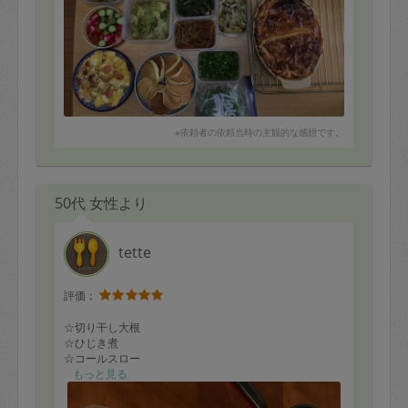
※依頼者の依頼当時の主観的な感想です。
50代 女性より
tette
評価：
☆切り干し大根
☆ひじき煮
☆コールスロー
☆オムライス
もっと見る
☆味噌汁
☆チキンのトマト煮込み