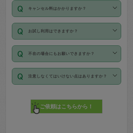
ご依頼は、現在を起点に3日後（72時間
濯、料理、作り置き、整理収納、買い物
のち、タスカジモニター宅にて３時間の
また外国人の方は英語しか話せない方、
キャンセル料はかかりますか？
以降）の日時から受付可能となっていま
です。作業中に物を壊したり、人にけが
現場トライアルを受け、合格したタスカ
日本語も話せる方など様々です。
す。
をさせたりした場合が対象で、補償金額
ジさんが活動されています。
キャンセル料には、以下の2種類がありま
ただし、72時間を切った直前の日程では
は対物1000万円、対人1億円が上限で
バックグラウンドや得意分野はプロフィ
お試し利用はできますか？
す。
タスカジさんへ「募集」をかけることが
す。
※テストセンターの講評は１件目のレビュ
ールに記載していますので、各自の得意
可能です。
ーとして記載されていますので依頼の際
分野を見極めて、目的に合わせてお仕事
「お試し利用」というメニューはありま
万が一損害が発生した場合は、その場の
に参考にしてください。
を依頼してください。
不在の場合にもお願いできますか？
せんが、「一回のみ」依頼を活用するこ
1. 直前キャンセル（定期、スポット契約
写真を撮り、
参考
：
【詳細】タスカジさんの登録に際
とによって、気に入ったタスカジさんを
共通）
タスカジサポートセンターまでご連絡く
して面接や教育は実施していますか？
不在の場合の作業はタスカジさんの同意
見つけることができます。
・タスカジさんのお仕事開始予定時間前
ださい。
注意しなくてはいけない点はありますか？
が必要です。数回の依頼ののち、タスカ
72時間を超える※と、以下のキャンセル
詳細FAQ：
損害賠償保険について教えて
ジさんと依頼者の間で十分な信頼関係が
まず、条件の合う気になるタスカジさ
料が発生します。
ください。
貴重品は紛失の際トラブルの元となるの
できたのち、タスカジさんに依頼してみ
ん、２・３人に「スポット」依頼をして
で、必ず鍵のかかるロッカーや金庫に入
てください。
みてください。
直前キャンセル料：
れて依頼者の責任の元管理するよう心掛
不在時に部屋に入るためにタスカジさん
その後、一番気に入ったタスカジさんに
72時間前〜24時間前＝依頼料金の50%
けてください。
に鍵を預ける必要がありますが、タスカ
「定期（毎週・隔週）」依頼をしてくだ
24時間前～1時間前＝依頼金額の100%
※パスポート、クレジットカード、銀行カ
ジさんが紛失した鍵によって二次的な損
さい。
1時間前〜実施時間＝依頼金額の100%＋
ード、5千円以上のアクセサリー、500円
害（たとえば、第三者の侵入など）が起
交通費全額