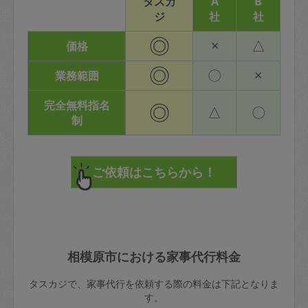
タスカ
A
B
ジ
社
社
◎
×
△
価格
◎
〇
×
業務範囲
完全無料指名
◎
△
〇
制
相模原市における家事代行料金
タスカジで、家事代行を依頼する際の料金は下記となりま
す。