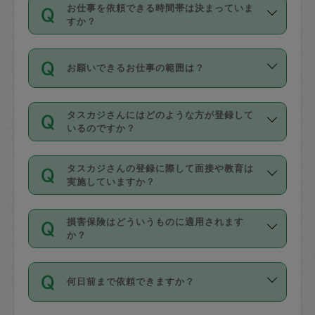
す。
丈夫です。
お仕事を依頼できる時間帯は決まっていま
料金のご請求と合わせてお支払いとなり
定期の最低利用回数は設けていない代わ
デビットカード・プリペイドカード（Vプ
すか？
ます。交通費の金額は「依頼の詳細」に
りに、一定数を超えたキャンセルは有償
リカ、au WALLETなど）
は支払にはご利
時間帯は3種類あります。いずれも１回あ
自動計算で表示されます。
でキャンセルすることが出来ます。
用いただけませんのでご注意ください。
お願いできるお仕事の範囲は？
たり３時間です。
銀行振込や現金払いも対応していませ
（例：毎週定期の場合は３回以上のキャ
ん。
掃除、整理収納、洗濯、買い物、料理、
・ＡＭ ９時～１２時
ンセルが有償（1200円、隔週定期の場合
なお、タスカジさんの交通費も、依頼料
タスカジさんにはどのような方が登録して
作り置きです。タスカジさんによってで
・ＰＭ １３時～１６時
いるのですか？
は２回以上のキャンセルが有償（1200
金のご請求と合わせてお支払いとなりま
きる仕事の範囲が異なりますので、依頼
・夜 １８時～２１時
円））
す。交通費の金額は「依頼の詳細」に自
主婦として長年の家事経験をお持ちの
する前にタスカジさんのプロフィールで
動計算で表示されます。
タスカジさんの登録に際して面接や教育は
方、栄養士・調理師といった資格者で保
確認してください。
開始時間を２時間前後変更することが可
実施していますか？
育園や学校の給食やレストランで料理関
基本的に、高所での作業や危険作業、屋
能です。依頼送信後、個別にタスカジさ
応募の際に、各自事務局との面接と説明
係の専門職に従事されていた方、日本で
外での作業は対象外です。
んにメッセージを送り調整してくださ
損害保険はどういうものに適用されます
を行っています。その後、身分証明書の
すでにハウスキーパーや英語の先生とし
か？
い。ただし、２時間を越えての調整はで
写真提出をしていただいています。外国
てお仕事をしているフィリピン出身の
きません。
依頼者とタスカジさんとの間でタスカジ
人の場合は在留カードで労働許可状況を
方、海外からの留学生、家事が好きな会
万が一、依頼した時間帯と作業時間が１
何日前まで依頼できますか？
を通して成立した作業時間内での作業に
確認しています。タスカジさんトレーニ
社員など様々なバックグラウンドの方が
時間も被らない場合、損害保険の対象外
適用されます。作業範囲は、掃除、洗
ング動画を使ったセルフトレーニングの
登録しています。
となりますので、ご注意ください。