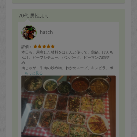
70代 男性より
hatch
評価：
本日も、用意した材料をほとんど使って、鶏鍋、けんち
ん汁、ビーフシチュー、バンバーク、ピーマンの肉詰
め、
肉じゃが、牛肉の炒め物、わかめスープ、キンピラ、ポ
テトサラダ、マカロニサラダ
もっと見る
など、18品を作って頂きました。
どれも美味しそうで、満足です。
又次回もよろしくお願いします。