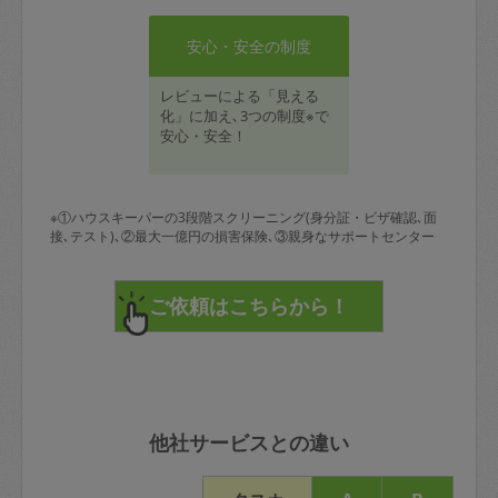
安心・安全の制度
レビューによる「見える
化」に加え､3つの制度※で
安心・安全！
※①ハウスキーパーの3段階スクリーニング(身分証・ビザ確認､面
接､テスト)､②最大一億円の損害保険､③親身なサポートセンター
他社サービスとの違い