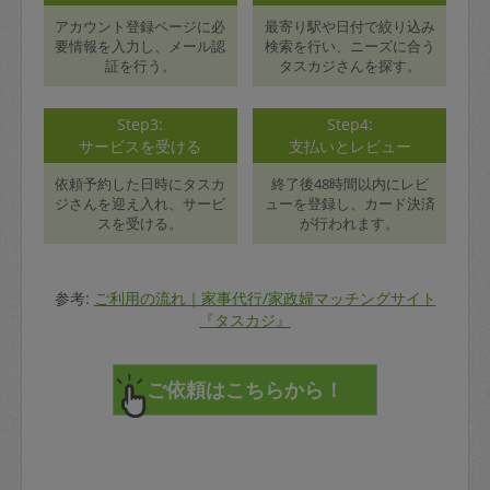
アカウント登録ページに必
最寄り駅や日付で絞り込み
要情報を入力し、メール認
検索を行い、ニーズに合う
証を行う。
タスカジさんを探す。
Step3:
Step4:
サービスを受ける
支払いとレビュー
依頼予約した日時にタスカ
終了後48時間以内にレビ
ジさんを迎え入れ、サービ
ューを登録し、カード決済
スを受ける。
が行われます。
参考:
ご利用の流れ｜家事代行/家政婦マッチングサイト
『タスカジ』