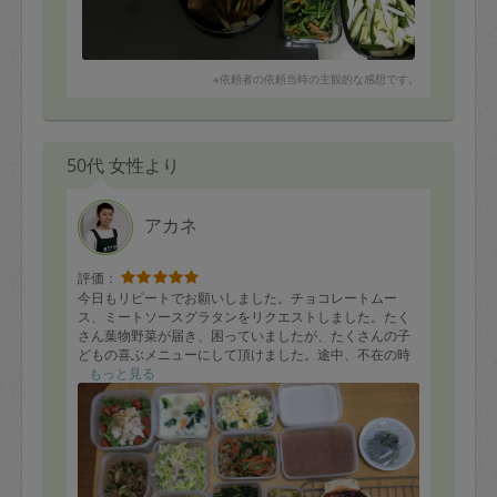
※依頼者の依頼当時の主観的な感想です。
50代 女性より
アカネ
評価：
今日もリピートでお願いしました。チョコレートムー
ス、ミートソースグラタンをリクエストしました。たく
さん葉物野菜が届き、困っていましたが、たくさんの子
どもの喜ぶメニューにして頂けました。途中、不在の時
間がありましたが、安心してお任せできました。見た目
もっと見る
もおいしく、食べてもおいしいので、来て頂けるのが楽
しみです！