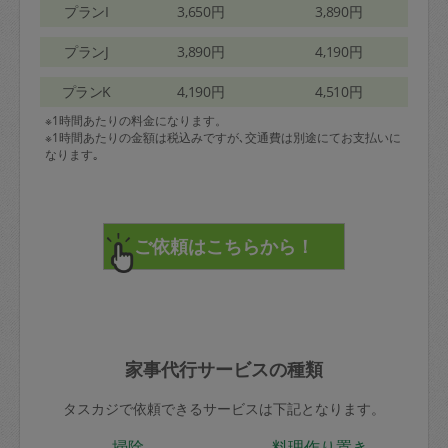
プランI
3,650円
3,890円
プランJ
3,890円
4,190円
プランK
4,190円
4,510円
※1時間あたりの料金になります。
※1時間あたりの金額は税込みですが､交通費は別途にてお支払いに
なります｡
家事代行サービスの種類
タスカジで依頼できるサービスは下記となります。
掃除
料理作り置き