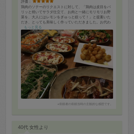
評価：
鶏肉のソテーのリクエストに対して、「鶏肉は皮目をパ
リッと焼いてサラダ仕立て、お肉と一緒にモリモリお野
菜を、大人にはレモンをぎゅっと絞って！」と提案いた
だき、とっても美味しく作っていただきました。お代わ
り用の野菜も嬉しい♡
もっと見る
賞味期限間近のちくわを優先してさばいていただき、あ
りがとうございました。こちらも我が家で好評でした。
いもコロもちは、またまたこどものつまみ食いにより減
っていますが、作り方のポイントを教えていただいたの
で、また私も作ってみようと思います。
※依頼者の依頼当時の主観的な感想です。
40代 女性より