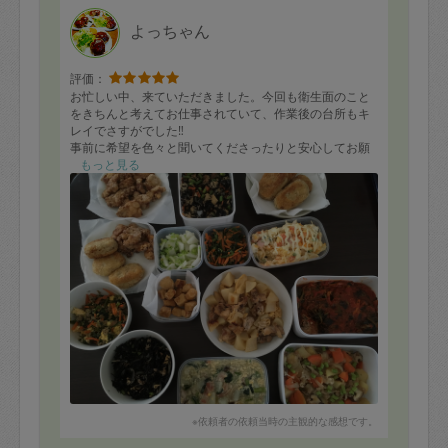
よっちゃん
評価：
お忙しい中、来ていただきました。今回も衛生面のこと
をきちんと考えてお仕事されていて、作業後の台所もキ
レイでさすがでした‼︎
事前に希望を色々と聞いてくださったりと安心してお願
いできる方です。味付けも優しく、それでいてしっかり
もっと見る
としていて満足できるものです。ありがとうございまし
た。また機会があったらお願いしたいと思います‼︎
※依頼者の依頼当時の主観的な感想です。