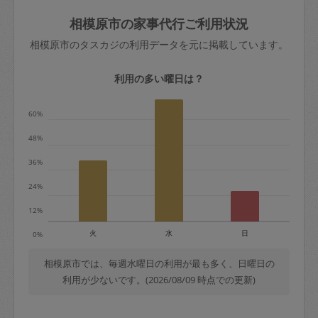
玉、など
きた場合は損害保険の対象外となるので
依頼者不在による当日キャンセル＝依頼
相模原市の家事代行ご利用状況
ご注意ください。
金額の100%＋交通費全額
相模原市のタスカジの利用データを元に掲載しています。
あわせてこちらも参照ください
：
初めて
利用します。注意しなくてはいけない点
※例：依頼日時／土曜日午前9時開始の場
利用の多い曜日は？
はありますか？
合、水曜日午前9時以降はキャンセル料が
発生
60%
水曜日9時〜金曜日9時まで＝依頼料金の
48%
50%
36%
金曜日9時～土曜日8時まで＝依頼金額の
100%
24%
土曜日8時〜実施時間＝依頼金額の100%
12%
＋交通費全額
火
水
日
0%
依頼者不在による当日キャンセル＝依頼
金額の100%＋交通費全額
相模原市では、毎週水曜日の利用が最も多く、日曜日の
利用が少ないです。(2026/08/09 時点での更新)
2. 定期契約キャンセル（定期契約のみ）