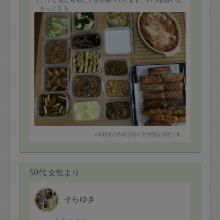
いお料理をたくさん作って頂いて、感謝しております！
もっと見る
※依頼者の依頼当時の主観的な感想です。
50代 女性より
そらゆき