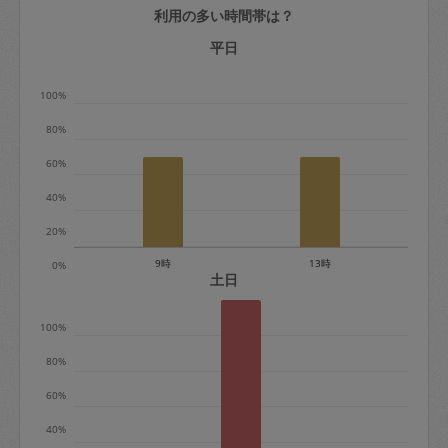
利用の多い時間帯は？
定期契約をキャンセルする場合、毎週定
期は月2回まで隔週定期は月1回までキャ
平日
ンセル料は発生しません。それ以上はキ
100%
ャンセル料が発生します。
80%
定期契約キャンセル料：
60%
・1回につき1,200円※
40%
・詳細ルールは、
こちら
を参照くださ
い。
20%
9時
13時
0%
※キャンセル料金の設定について：
土日
定期依頼1回（3時間）の金額とスポット
100%
1回（3時間）依頼した場合の金額の差額
相当で料金設定されています。
80%
60%
40%