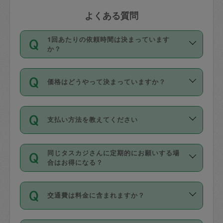
よくある質問
1回あたりの依頼時間は決まっています
か？
依頼1回につき3時間固定です。3時間を
価格はどうやって決まっていますか？
超えて依頼したい場合は、延長機能をご
利用ください。機能をご利用いただくに
11種類の価格帯の中からタスカジさん自
は、タスカジさんに事前に相談し、合意
支払い方法を教えてください
身が価格を選んで設定しています。
の上事前申請することが必要です。な
タスカジさんの価格設定には最初は制限
お、3時間を下回っても、値引き等はござ
お支払方法はクレジットカード（Visa／
があり、レビュー件数、レビューの平均
いません。
同じタスカジさんに定期的にお願いする場
Master／JCB／AMERICAN EXPRESS／
値、などで除々に設定可能な最高額が上
合はお得になる？
Diners Club）のみとなります。
がっていく仕組みになっています。
依頼には「スポット」と「定期（毎週｜
カード情報のご登録は、依頼リクエスト
交通費は料金に含まれますか？
隔週）」があり、「定期」の依頼は「ス
を行う際にご入力ください。プロフィー
ポット」よりお得な料金でご利用できま
ル登録時にはご入力いただかなくても大
交通費は依頼料金とは別途発生し、依頼