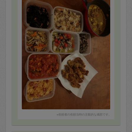
☆人参ポタージュ
☆混ぜご飯
☆キノコのオイル煮
☆カキフライ
☆ミルクプリン
☆バナナケーキ
☆ミートソース用野菜カット
などなど。どれも希望のものを
美味しく作ってくださり、ありがとうございます。
※依頼者の依頼当時の主観的な感想です。