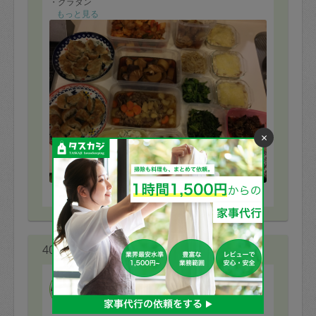
・グラタン
・鶏肉と大根の煮物
もっと見る
・酢豚
・ぶり大根
・肉じゃが
・ポテトサラダ
・唐揚げ
・ナムル二種
・ほうれん草の胡麻和え
・餃子
・たけのこのおかか和え
・レバーの甘辛煮
×
・スープ
グラタンをお願いしていたのに、ご飯を用意するのを忘
れてしまってすみませんでした…
※依頼者の依頼当時の主観的な感想です。
また是非よろしくお願いします。
40代 女性より
hatch