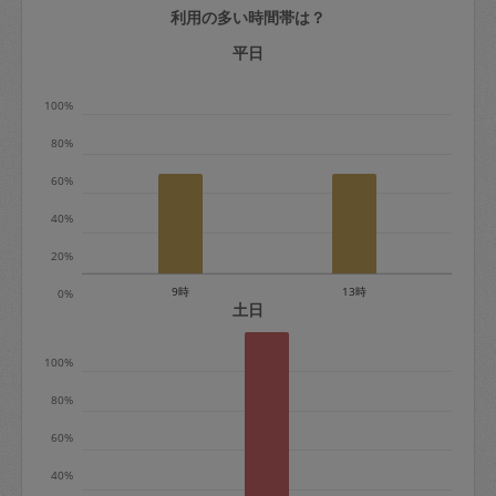
利用の多い時間帯は？
定期契約をキャンセルする場合、毎週定
期は月2回まで隔週定期は月1回までキャ
平日
ンセル料は発生しません。それ以上はキ
100%
ャンセル料が発生します。
80%
定期契約キャンセル料：
60%
・1回につき1,200円※
40%
・詳細ルールは、
こちら
を参照くださ
い。
20%
9時
13時
0%
※キャンセル料金の設定について：
土日
定期依頼1回（3時間）の金額とスポット
100%
1回（3時間）依頼した場合の金額の差額
相当で料金設定されています。
80%
60%
40%