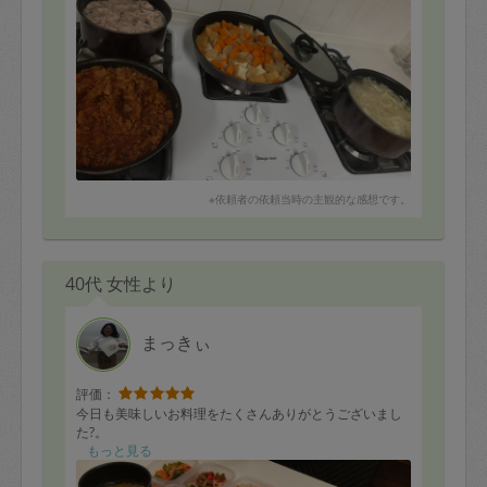
また、最後時間が過ぎましてもきちんとキッチンを綺麗
に片付けてから帰っていきました。
本当に大満足です。
※依頼者の依頼当時の主観的な感想です。
40代 女性より
まっきぃ
評価：
今日も美味しいお料理をたくさんありがとうございまし
た?。
もっと見る