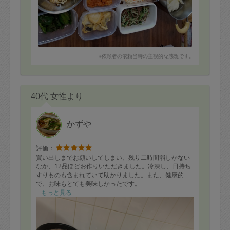
※依頼者の依頼当時の主観的な感想です。
40代 女性より
かずや
評価：
買い出しまでお願いしてしまい、残り二時間弱しかない
なか、12品ほどお作りいただきました。冷凍し、日持ち
すりものも含まれていて助かりました。また、健康的
で、お味もとても美味しかったです。
息子も、夫も、美味しいと食べていました。
もっと見る
やっぱり、和食店をなさっているだけあり、家庭料理で
ありながらもプロの腕前でした。
あれだけテキパキ美味しく沢山作ってくれ感激しまし
た。