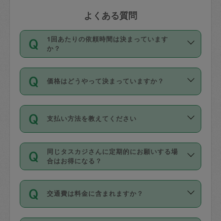
よくある質問
1回あたりの依頼時間は決まっています
か？
依頼1回につき3時間固定です。3時間を
価格はどうやって決まっていますか？
超えて依頼したい場合は、延長機能をご
利用ください。機能をご利用いただくに
11種類の価格帯の中からタスカジさん自
は、タスカジさんに事前に相談し、合意
支払い方法を教えてください
身が価格を選んで設定しています。
の上事前申請することが必要です。な
タスカジさんの価格設定には最初は制限
お、3時間を下回っても、値引き等はござ
お支払方法はクレジットカード（Visa／
があり、レビュー件数、レビューの平均
いません。
同じタスカジさんに定期的にお願いする場
Master／JCB／AMERICAN EXPRESS／
値、などで除々に設定可能な最高額が上
合はお得になる？
Diners Club）のみとなります。
がっていく仕組みになっています。
依頼には「スポット」と「定期（毎週｜
カード情報のご登録は、依頼リクエスト
交通費は料金に含まれますか？
隔週）」があり、「定期」の依頼は「ス
を行う際にご入力ください。プロフィー
ポット」よりお得な料金でご利用できま
ル登録時にはご入力いただかなくても大
交通費は依頼料金とは別途発生し、依頼