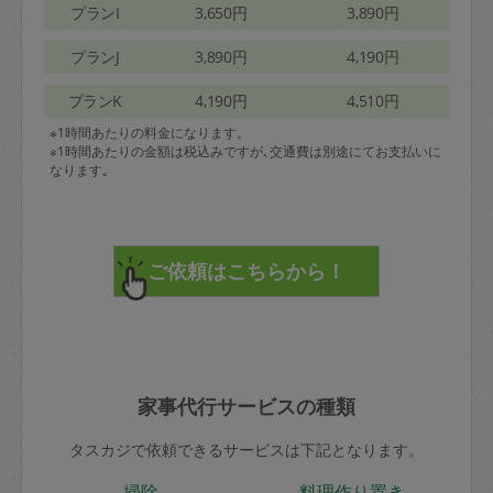
プランI
3,650円
3,890円
プランJ
3,890円
4,190円
プランK
4,190円
4,510円
※1時間あたりの料金になります。
※1時間あたりの金額は税込みですが､交通費は別途にてお支払いに
なります｡
家事代行サービスの種類
タスカジで依頼できるサービスは下記となります。
掃除
料理作り置き