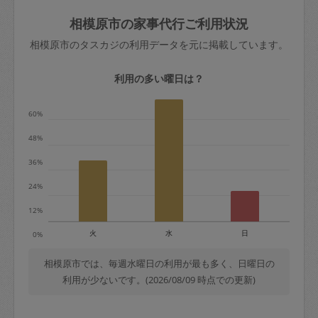
玉、など
きた場合は損害保険の対象外となるので
依頼者不在による当日キャンセル＝依頼
相模原市の家事代行ご利用状況
ご注意ください。
金額の100%＋交通費全額
相模原市のタスカジの利用データを元に掲載しています。
あわせてこちらも参照ください
：
初めて
利用します。注意しなくてはいけない点
※例：依頼日時／土曜日午前9時開始の場
利用の多い曜日は？
はありますか？
合、水曜日午前9時以降はキャンセル料が
発生
60%
水曜日9時〜金曜日9時まで＝依頼料金の
48%
50%
36%
金曜日9時～土曜日8時まで＝依頼金額の
100%
24%
土曜日8時〜実施時間＝依頼金額の100%
12%
＋交通費全額
火
水
日
0%
依頼者不在による当日キャンセル＝依頼
金額の100%＋交通費全額
相模原市では、毎週水曜日の利用が最も多く、日曜日の
利用が少ないです。(2026/08/09 時点での更新)
2. 定期契約キャンセル（定期契約のみ）