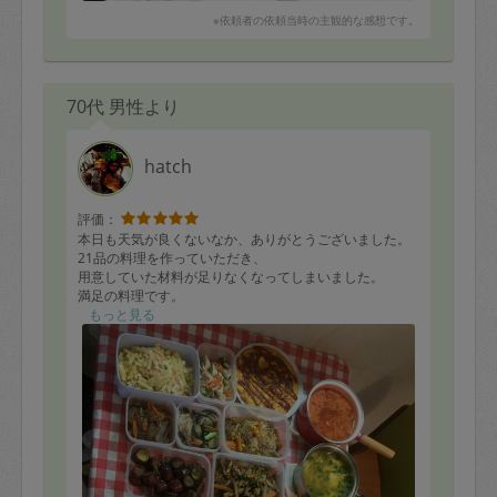
※依頼者の依頼当時の主観的な感想です。
70代 男性より
hatch
評価：
本日も天気が良くないなか、ありがとうございました。
21品の料理を作っていただき、
用意していた材料が足りなくなってしまいました。
満足の料理です。
次回も、又よろしくおねがいします。
もっと見る