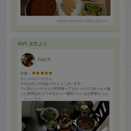
ーグ、
じゃが芋の醤油粉吹き、にんじんしりしり風、マカロニ
のカレーそぼろサラダ、切り干し大根の五目煮、厚揚げ
の旨煮、
小松菜と油揚げ煮浸し、きゅうりのきゅうちゃん風、ブ
※依頼者の依頼当時の主観的な感想です。
ロッコリーと玉子のサラダ、ブロッコリー茹、鮭と枝豆
のおにぎり、
ひじき、にんじんと鶏むねひき肉、生姜のおにぎり、中
華おこわ風、じゃが芋入り野菜スープ
40代 女性より
hatch
評価：
久しぶりにハチさん。
今日は何と20品ありがとうございます。
1ヶ月以上ハチさんの料理食べてなかったのでめっちゃ偏
った料理ばかりで今日から一週間ぐらいはお野菜たっぷ
りたべれて嬉しいですぅ。
もっと見る