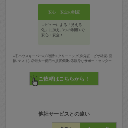
安心・安全の制度
レビューによる「見える
化」に加え､3つの制度※で
安心・安全！
※①ハウスキーパーの3段階スクリーニング(身分証・ビザ確認､面
接､テスト)､②最大一億円の損害保険､③親身なサポートセンター
他社サービスとの違い