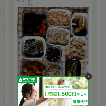
りしました。
後片付けもとてもきれいにして頂き、ありがたい限りで
もっと見る
す。
またお願い致します(^^)
×
※依頼者の依頼当時の主観的な感想です。