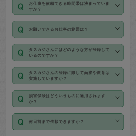
す。
丈夫です。
お仕事を依頼できる時間帯は決まっていま
料金のご請求と合わせてお支払いとなり
定期の最低利用回数は設けていない代わ
デビットカード・プリペイドカード（Vプ
すか？
ます。交通費の金額は「依頼の詳細」に
りに、一定数を超えたキャンセルは有償
リカ、au WALLETなど）
は支払にはご利
時間帯は3種類あります。いずれも１回あ
自動計算で表示されます。
でキャンセルすることが出来ます。
用いただけませんのでご注意ください。
お願いできるお仕事の範囲は？
たり３時間です。
銀行振込や現金払いも対応していませ
（例：毎週定期の場合は３回以上のキャ
ん。
掃除、整理収納、洗濯、買い物、料理、
・ＡＭ ９時～１２時
ンセルが有償（1200円、隔週定期の場合
なお、タスカジさんの交通費も、依頼料
タスカジさんにはどのような方が登録して
作り置きです。タスカジさんによってで
・ＰＭ １３時～１６時
いるのですか？
は２回以上のキャンセルが有償（1200
金のご請求と合わせてお支払いとなりま
きる仕事の範囲が異なりますので、依頼
・夜 １８時～２１時
円））
す。交通費の金額は「依頼の詳細」に自
主婦として長年の家事経験をお持ちの
する前にタスカジさんのプロフィールで
動計算で表示されます。
タスカジさんの登録に際して面接や教育は
方、栄養士・調理師といった資格者で保
確認してください。
開始時間を２時間前後変更することが可
実施していますか？
育園や学校の給食やレストランで料理関
基本的に、高所での作業や危険作業、屋
能です。依頼送信後、個別にタスカジさ
応募の際に、各自事務局との面接と説明
係の専門職に従事されていた方、日本で
外での作業は対象外です。
んにメッセージを送り調整してくださ
損害保険はどういうものに適用されます
を行っています。その後、身分証明書の
すでにハウスキーパーや英語の先生とし
か？
い。ただし、２時間を越えての調整はで
写真提出をしていただいています。外国
てお仕事をしているフィリピン出身の
きません。
依頼者とタスカジさんとの間でタスカジ
人の場合は在留カードで労働許可状況を
方、海外からの留学生、家事が好きな会
万が一、依頼した時間帯と作業時間が１
何日前まで依頼できますか？
を通して成立した作業時間内での作業に
確認しています。タスカジさんトレーニ
社員など様々なバックグラウンドの方が
時間も被らない場合、損害保険の対象外
適用されます。作業範囲は、掃除、洗
ング動画を使ったセルフトレーニングの
登録しています。
となりますので、ご注意ください。