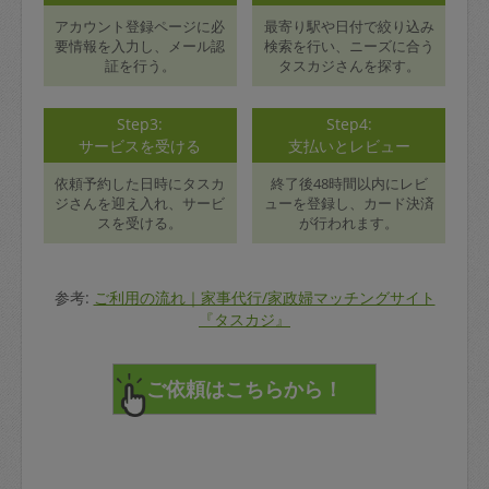
アカウント登録ページに必
最寄り駅や日付で絞り込み
要情報を入力し、メール認
検索を行い、ニーズに合う
証を行う。
タスカジさんを探す。
Step3:
Step4:
サービスを受ける
支払いとレビュー
依頼予約した日時にタスカ
終了後48時間以内にレビ
ジさんを迎え入れ、サービ
ューを登録し、カード決済
スを受ける。
が行われます。
参考:
ご利用の流れ｜家事代行/家政婦マッチングサイト
『タスカジ』