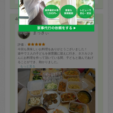
40代 女性より
まっきぃ
評価：
今回も美味しいお料理をありがとうございました！
途中で２人の子どもを保育園に迎えに行き、タスカジさ
んにお料理を作って頂いている間、子どもと遊んであげ
ることができ、助かりました。
主人も息子も、お料理がおいしくて喜んでいました。
もっと見る
まっきいさんの作ってくださるお料理は、どれもおいし
くて、優しいお人柄にも癒されます。
毎回楽しみです！
次回もよろしくお願いします( ^ω^ )
今回のメニュー(以前特に気に入ったものをリクエスト。
あとはお任せで♪)
野菜たっぷりミートソース、豚肉団子の酢豚風、サーモ
ンのパン粉焼き、後はやくだけチキンソテー、鶏大豆バ