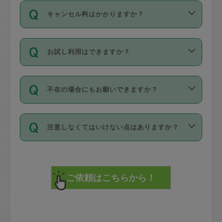
ご依頼は、現在を起点に3日後（72時間
濯、料理、作り置き、整理収納、買い物
のち、タスカジモニター宅にて３時間の
また外国人の方は英語しか話せない方、
キャンセル料はかかりますか？
以降）の日時から受付可能となっていま
です。作業中に物を壊したり、人にけが
現場トライアルを受け、合格したタスカ
日本語も話せる方など様々です。
す。
をさせたりした場合が対象で、補償金額
ジさんが活動されています。
キャンセル料には、以下の2種類がありま
ただし、72時間を切った直前の日程では
は対物1000万円、対人1億円が上限で
バックグラウンドや得意分野はプロフィ
お試し利用はできますか？
す。
タスカジさんへ「募集」をかけることが
す。
※テストセンターの講評は１件目のレビュ
ールに記載していますので、各自の得意
可能です。
ーとして記載されていますので依頼の際
分野を見極めて、目的に合わせてお仕事
「お試し利用」というメニューはありま
万が一損害が発生した場合は、その場の
に参考にしてください。
を依頼してください。
不在の場合にもお願いできますか？
せんが、「一回のみ」依頼を活用するこ
1. 直前キャンセル（定期、スポット契約
写真を撮り、
参考
：
【詳細】タスカジさんの登録に際
とによって、気に入ったタスカジさんを
共通）
タスカジサポートセンターまでご連絡く
して面接や教育は実施していますか？
不在の場合の作業はタスカジさんの同意
見つけることができます。
・タスカジさんのお仕事開始予定時間前
ださい。
注意しなくてはいけない点はありますか？
が必要です。数回の依頼ののち、タスカ
72時間を超える※と、以下のキャンセル
詳細FAQ：
損害賠償保険について教えて
ジさんと依頼者の間で十分な信頼関係が
まず、条件の合う気になるタスカジさ
料が発生します。
ください。
貴重品は紛失の際トラブルの元となるの
できたのち、タスカジさんに依頼してみ
ん、２・３人に「スポット」依頼をして
で、必ず鍵のかかるロッカーや金庫に入
てください。
みてください。
直前キャンセル料：
れて依頼者の責任の元管理するよう心掛
不在時に部屋に入るためにタスカジさん
その後、一番気に入ったタスカジさんに
72時間前〜24時間前＝依頼料金の50%
けてください。
に鍵を預ける必要がありますが、タスカ
「定期（毎週・隔週）」依頼をしてくだ
24時間前～1時間前＝依頼金額の100%
※パスポート、クレジットカード、銀行カ
ジさんが紛失した鍵によって二次的な損
さい。
1時間前〜実施時間＝依頼金額の100%＋
ード、5千円以上のアクセサリー、500円
害（たとえば、第三者の侵入など）が起
交通費全額