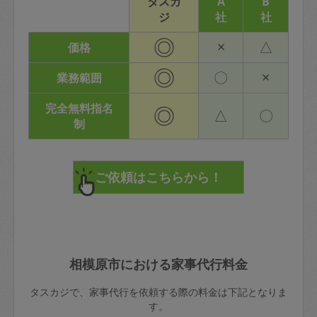
タスカ
A
B
ジ
社
社
◎
×
△
価格
◎
〇
×
業務範囲
完全無料指名
◎
△
〇
制
相模原市における家事代行料金
タスカジで、家事代行を依頼する際の料金は下記となりま
す。