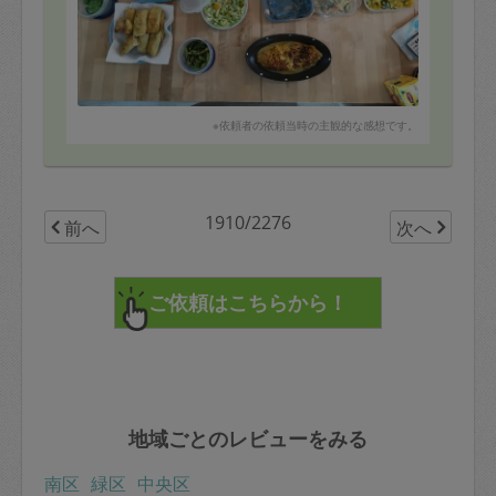
◎じゃが芋のガレット
◎厚揚げの旨煮
◎にんじんのしりしり風
◎キャベツとオレンジのサラダ
◎ほうれん草ともやしの海苔和え
◎野菜スープ
◎ピラフ
※依頼者の依頼当時の主観的な感想です。
◎洋風春巻き
◎マカロニサラダ
◎じゃが芋とコーンのスープ
◎小松菜のおひたし
◎セロリの炒め物
1910/2276
前へ
次へ
地域ごとのレビューをみる
南区
緑区
中央区