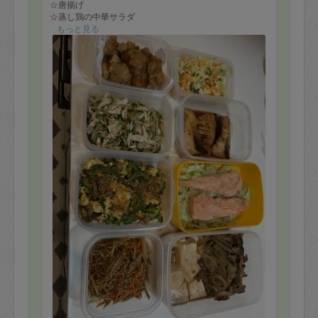
☆唐揚げ
☆蒸し鶏の中華サラダ
☆コールスロー
もっと見る
☆ゴーヤチャンプルー
☆きんぴらごぼう
☆肉豆腐
☆人参のポタージュ
☆サーモンのレモンバターソース
☆ぶりの照り焼き
☆ヨーグルトプリン