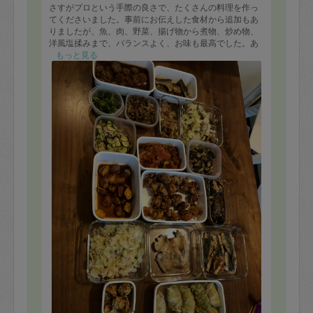
さすがプロという手際の良さで、たくさんの料理を作っ
てくださいました。事前にお伝えした食材から追加もあ
りましたが、魚、肉、野菜、揚げ物から煮物、炒め物、
洋風塩揉みまで、バランスよく、お味も最高でした。あ
まりに素晴らしいので我が家の材料でこんなお料理が作
もっと見る
れるなんて、、！と、夫まで驚いていました。私だけで
なく、夫や子供たちも大満足。本当に本当に感謝です。
ありがとうございました。またぜひお願いしたいです。