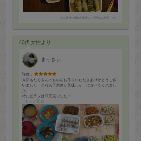
※依頼者の依頼当時の主観的な感想です。
40代 女性より
まっきぃ
評価：
今回もたくさんのものをお作りいただきありがとうござ
いました！どれも子供達が美味しそうに食べてくれまし
た。
特にピラフは即完売でした！
またよろしくお願いします。
もっと見る
◎ひじきと鮭のおにぎり
◎ツナと小松菜？のおにぎり
◎肉団子のトマトソース煮込み
◎野菜たっぷりドライカレー
◎ぶりのソテー
◎オープンオムレツ