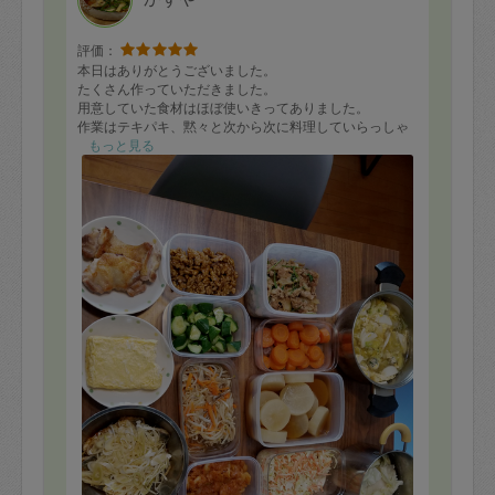
評価：
本日はありがとうございました。
たくさん作っていただきました。
用意していた食材はほぼ使いきってありました。
作業はテキパキ、黙々と次から次に料理していらっしゃ
いました。
もっと見る
味見をしながら冷蔵庫にしまいましたがどれも美味しか
ったです。
またお願いしたいです。