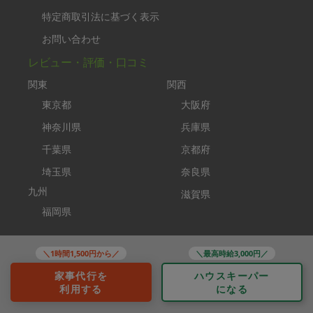
特定商取引法に基づく表示
お問い合わせ
レビュー・評価・口コミ
関東
関西
東京都
大阪府
神奈川県
兵庫県
千葉県
京都府
埼玉県
奈良県
九州
滋賀県
福岡県
コンテンツ
＼1時間1,500円から／
＼最高時給3,000円／
タスカジplus
家事代行を
ハウスキーパー
助家事さん
利用する
になる
タスカジブートキャンプ