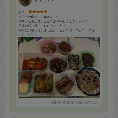
評価：
今日も沢山作って頂きました^_^
時間も延長していただきありがとうございます！
早速お昼ご飯にいただきました！
写真には載っていませんが、ビシソワーズとスープも作
って頂きました♪
もっと見る
次回も楽しみです^_^
※依頼者の依頼当時の主観的な感想です。