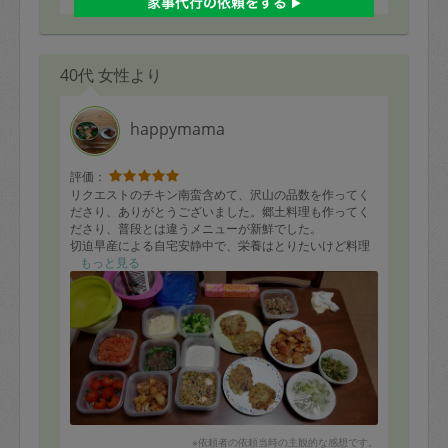
40代 女性より
happymama
評価：
リクエストのチキン南蛮含めて、沢山の品数を作ってく
ださり、ありがとうございました。郷土料理も作ってく
ださり、普段とは違うメニューが新鮮でした。
切迫早産による自宅安静中で、栄養はとりたいけど料理
が出来ず困っていたので、様々な食材を使ったお料理を
もっと見る
作っていただけて、大満足です。
まだ全部は味見できていませんが、どれも美味しくいた
だいています！
※依頼者の依頼当時の主観的な感想です。