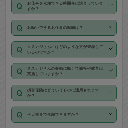
す。
丈夫です。
お仕事を依頼できる時間帯は決まっていま
料金のご請求と合わせてお支払いとなり
定期の最低利用回数は設けていない代わ
デビットカード・プリペイドカード（Vプ
すか？
ます。交通費の金額は「依頼の詳細」に
りに、一定数を超えたキャンセルは有償
リカ、au WALLETなど）
は支払にはご利
時間帯は3種類あります。いずれも１回あ
自動計算で表示されます。
でキャンセルすることが出来ます。
用いただけませんのでご注意ください。
お願いできるお仕事の範囲は？
たり３時間です。
銀行振込や現金払いも対応していませ
（例：毎週定期の場合は３回以上のキャ
ん。
掃除、整理収納、洗濯、買い物、料理、
・ＡＭ ９時～１２時
ンセルが有償（1200円、隔週定期の場合
なお、タスカジさんの交通費も、依頼料
タスカジさんにはどのような方が登録して
作り置きです。タスカジさんによってで
・ＰＭ １３時～１６時
いるのですか？
は２回以上のキャンセルが有償（1200
金のご請求と合わせてお支払いとなりま
きる仕事の範囲が異なりますので、依頼
・夜 １８時～２１時
円））
す。交通費の金額は「依頼の詳細」に自
主婦として長年の家事経験をお持ちの
する前にタスカジさんのプロフィールで
動計算で表示されます。
タスカジさんの登録に際して面接や教育は
方、栄養士・調理師といった資格者で保
確認してください。
開始時間を２時間前後変更することが可
実施していますか？
育園や学校の給食やレストランで料理関
基本的に、高所での作業や危険作業、屋
能です。依頼送信後、個別にタスカジさ
応募の際に、各自事務局との面接と説明
係の専門職に従事されていた方、日本で
外での作業は対象外です。
んにメッセージを送り調整してくださ
損害保険はどういうものに適用されます
を行っています。その後、身分証明書の
すでにハウスキーパーや英語の先生とし
か？
い。ただし、２時間を越えての調整はで
写真提出をしていただいています。外国
てお仕事をしているフィリピン出身の
きません。
依頼者とタスカジさんとの間でタスカジ
人の場合は在留カードで労働許可状況を
方、海外からの留学生、家事が好きな会
万が一、依頼した時間帯と作業時間が１
何日前まで依頼できますか？
を通して成立した作業時間内での作業に
確認しています。タスカジさんトレーニ
社員など様々なバックグラウンドの方が
時間も被らない場合、損害保険の対象外
適用されます。作業範囲は、掃除、洗
ング動画を使ったセルフトレーニングの
登録しています。
となりますので、ご注意ください。