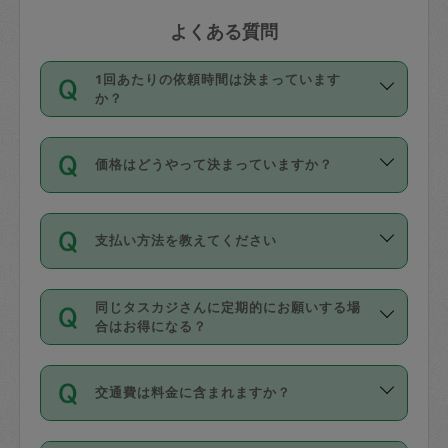
よくある質問
1回あたりの依頼時間は決まっています
か？
依頼1回につき3時間固定です。3時間を
価格はどうやって決まっていますか？
超えて依頼したい場合は、延長機能をご
利用ください。機能をご利用いただくに
11種類の価格帯の中からタスカジさん自
は、タスカジさんに事前に相談し、合意
支払い方法を教えてください
身が価格を選んで設定しています。
の上事前申請することが必要です。な
タスカジさんの価格設定には最初は制限
お、3時間を下回っても、値引き等はござ
お支払方法はクレジットカード（Visa／
があり、レビュー件数、レビューの平均
いません。
同じタスカジさんに定期的にお願いする場
Master／JCB／AMERICAN EXPRESS／
値、などで除々に設定可能な最高額が上
合はお得になる？
Diners Club）のみとなります。
がっていく仕組みになっています。
依頼には「スポット」と「定期（毎週｜
カード情報のご登録は、依頼リクエスト
交通費は料金に含まれますか？
隔週）」があり、「定期」の依頼は「ス
を行う際にご入力ください。プロフィー
ポット」よりお得な料金でご利用できま
ル登録時にはご入力いただかなくても大
交通費は依頼料金とは別途発生し、依頼