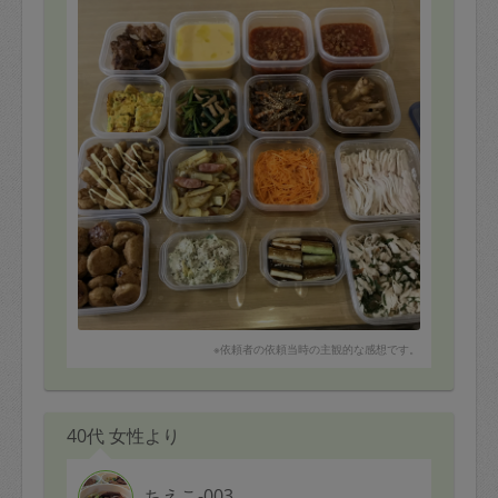
▼メッセージでのコミュニケーション(5 点)
▼対面でのコミュニケーション(5 点)
▼時間厳守さ(5 点)
▼段取りの良さ、時間配分(4点)
▼物を扱う時の丁寧さ(5 点)
▼仕上がりのクオリティ(5 点)
▼主体性(4点)
▼身なりの清潔さ(５点)
▼タスカジシステム熟知度(4 点)
▼友人に勧めたい度(5点)
※依頼者の依頼当時の主観的な感想です。
40代 女性より
ちえこ-003