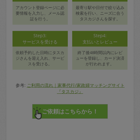
アカウント登録ページに必
最寄り駅や日付で絞り込み
要情報を入力し、メール認
検索を行い、ニーズに合う
証を行う。
タスカジさんを探す。
Step3:
Step4:
サービスを受ける
支払いとレビュー
依頼予約した日時にタスカ
終了後48時間以内にレビ
ジさんを迎え入れ、サービ
ューを登録し、カード決済
スを受ける。
が行われます。
参考:
ご利用の流れ｜家事代行/家政婦マッチングサイト
『タスカジ』