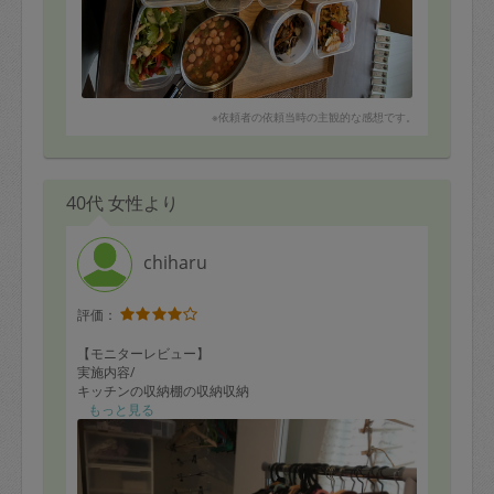
※依頼者の依頼当時の主観的な感想です。
40代 女性より
chiharu
評価：
【モニターレビュー】
実施内容/
キッチンの収納棚の収納収納
キッチンのシンクと周りの掃除
もっと見る
依頼者本人の部屋の整理収納
トイレ掃除
■依頼者の方へ: