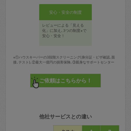
安心・安全の制度
レビューによる「見える
化」に加え､3つの制度※で
安心・安全！
※①ハウスキーパーの3段階スクリーニング(身分証・ビザ確認､面
接､テスト)､②最大一億円の損害保険､③親身なサポートセンター
他社サービスとの違い