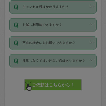
ご依頼は、現在を起点に3日後（72時間
濯、料理、作り置き、整理収納、買い物
のち、タスカジモニター宅にて３時間の
また外国人の方は英語しか話せない方、
キャンセル料はかかりますか？
以降）の日時から受付可能となっていま
です。作業中に物を壊したり、人にけが
現場トライアルを受け、合格したタスカ
日本語も話せる方など様々です。
す。
をさせたりした場合が対象で、補償金額
ジさんが活動されています。
キャンセル料には、以下の2種類がありま
ただし、72時間を切った直前の日程では
は対物1000万円、対人1億円が上限で
バックグラウンドや得意分野はプロフィ
お試し利用はできますか？
す。
タスカジさんへ「募集」をかけることが
す。
※テストセンターの講評は１件目のレビュ
ールに記載していますので、各自の得意
可能です。
ーとして記載されていますので依頼の際
分野を見極めて、目的に合わせてお仕事
「お試し利用」というメニューはありま
万が一損害が発生した場合は、その場の
に参考にしてください。
を依頼してください。
不在の場合にもお願いできますか？
せんが、「一回のみ」依頼を活用するこ
1. 直前キャンセル（定期、スポット契約
写真を撮り、
参考
：
【詳細】タスカジさんの登録に際
とによって、気に入ったタスカジさんを
共通）
タスカジサポートセンターまでご連絡く
して面接や教育は実施していますか？
不在の場合の作業はタスカジさんの同意
見つけることができます。
・タスカジさんのお仕事開始予定時間前
ださい。
注意しなくてはいけない点はありますか？
が必要です。数回の依頼ののち、タスカ
72時間を超える※と、以下のキャンセル
詳細FAQ：
損害賠償保険について教えて
ジさんと依頼者の間で十分な信頼関係が
まず、条件の合う気になるタスカジさ
料が発生します。
ください。
貴重品は紛失の際トラブルの元となるの
できたのち、タスカジさんに依頼してみ
ん、２・３人に「スポット」依頼をして
で、必ず鍵のかかるロッカーや金庫に入
てください。
みてください。
直前キャンセル料：
れて依頼者の責任の元管理するよう心掛
不在時に部屋に入るためにタスカジさん
その後、一番気に入ったタスカジさんに
72時間前〜24時間前＝依頼料金の50%
けてください。
に鍵を預ける必要がありますが、タスカ
「定期（毎週・隔週）」依頼をしてくだ
24時間前～1時間前＝依頼金額の100%
※パスポート、クレジットカード、銀行カ
ジさんが紛失した鍵によって二次的な損
さい。
1時間前〜実施時間＝依頼金額の100%＋
ード、5千円以上のアクセサリー、500円
害（たとえば、第三者の侵入など）が起
交通費全額