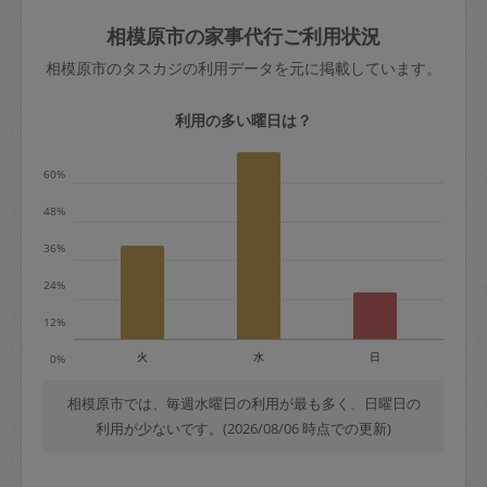
玉、など
きた場合は損害保険の対象外となるので
依頼者不在による当日キャンセル＝依頼
相模原市の家事代行ご利用状況
ご注意ください。
金額の100%＋交通費全額
相模原市のタスカジの利用データを元に掲載しています。
あわせてこちらも参照ください
：
初めて
利用します。注意しなくてはいけない点
※例：依頼日時／土曜日午前9時開始の場
利用の多い曜日は？
はありますか？
合、水曜日午前9時以降はキャンセル料が
発生
60%
水曜日9時〜金曜日9時まで＝依頼料金の
48%
50%
36%
金曜日9時～土曜日8時まで＝依頼金額の
100%
24%
土曜日8時〜実施時間＝依頼金額の100%
12%
＋交通費全額
火
水
日
0%
依頼者不在による当日キャンセル＝依頼
金額の100%＋交通費全額
相模原市では、毎週水曜日の利用が最も多く、日曜日の
利用が少ないです。(2026/08/06 時点での更新)
2. 定期契約キャンセル（定期契約のみ）