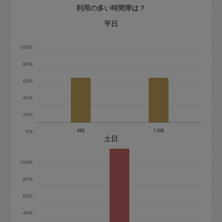
利用の多い時間帯は？
定期契約をキャンセルする場合、毎週定
期は月2回まで隔週定期は月1回までキャ
平日
ンセル料は発生しません。それ以上はキ
100%
ャンセル料が発生します。
80%
定期契約キャンセル料：
60%
・1回につき1,200円※
40%
・詳細ルールは、
こちら
を参照くださ
い。
20%
9時
13時
0%
※キャンセル料金の設定について：
土日
定期依頼1回（3時間）の金額とスポット
100%
1回（3時間）依頼した場合の金額の差額
相当で料金設定されています。
80%
60%
40%