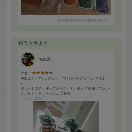
※依頼者の依頼当時の主観的な感想です。
40代 女性より
hatch
評価：
手際よく、すがいスピードで18品作っていただきまし
た。
買ったものの、使っておらず、とりあえず冷凍しておい
たパイシートがキッシュに変身。
なめこの佃煮を使ったナムルなど、そこにある食材でア
もっと見る
イデア料理の数々を作ってくださいました。
ありがとうございましたm(_ _)m