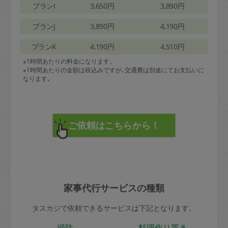
プランI
3,650円
3,890円
プランJ
3,890円
4,190円
プランK
4,190円
4,510円
※1時間あたりの料金になります。
※1時間あたりの金額は税込みですが､交通費は別途にてお支払いに
なります｡
家事代行サービスの種類
タスカジで依頼できるサービスは下記となります。
掃除
料理作り置き