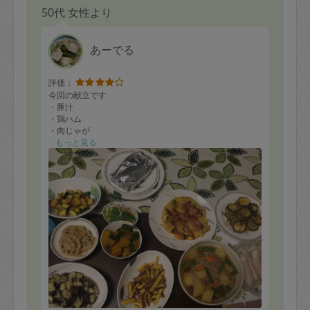
50代 女性より
あーでる
評価：
今回の献立です
・豚汁
・鶏ハム
・肉じゃが
・ラタトゥイユ
もっと見る
・スペインオムレツ
・鮭の塩麹包焼き
・オクラの浅漬け
・レンコンのきんぴら
・赤ピーマンの肉詰め
・ズッキーニとひき肉の挟み焼き
・なすのバター醤油煮
・さつまいもの肉味噌炒め
・さつまいもとズッキーニのゴマ炒め
・かぼちゃの煮付け
など、リクエストにも応えていただき、たくさんのおか
ずを作っていただきました。
いつも通り好みのお味で美味しくいただきました。