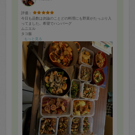
評価：
今日も品数は勿論のことどの料理にも野菜がたっぷり入
ってました。希望でハンバーグ
ムニエル
タコ飯
根菜の煮物
もっと見る
それ以外は、お任せしました。同じ食材でも前回とは違
うメニューになる事には感心しています。お肉料理には
野菜が入ってるので野菜不足も解消され体にも良いと思
っています。いつもの癒される笑顔や食に対する知恵も
教えてくださいますので学びにもなってます。限られた
時間での作業も、全てにおいて申し分のない人柄と料理
です。
２０品を作って頂きましたが、
家族で美味しさに浸り幸せな
時間となっています。ほんとうにありがとうこざいまし
た。
ご馳走さまでした。