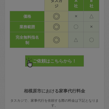
タスカ
A
B
ジ
社
社
◎
×
△
価格
◎
〇
×
業務範囲
完全無料指名
◎
△
〇
制
相模原市における家事代行料金
タスカジで、家事代行を依頼する際の料金は下記となりま
す。