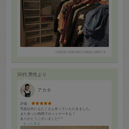
●わかりにくい住所にもかかわらず
お約束の時間どうりに
いらしてくださいました。
●笑顔がとても可愛らしく
彼女なりの哲学があり とても話していて気持ちが良かっ
たです。
●キッチンを丁寧に水拭きしていただき
気持ちよくなりました。ありがとうございます。
※依頼者の依頼当時の主観的な感想です。
●キッチンの収納棚の中身をジャンルごとに整理してくだ
さりました。
50代 男性より
●依頼者本人の部屋のクローゼットの中身を一緒に
整理収納していただき、
床に溜まっていた洋服を断捨離が出来ました。
アカネ
●おトイレを掃除してくださり
大変スッキリして助かりました。
評価：
写真以外にもたくさん作っていただきました。
●丁寧なお掃除に感謝いたします。
また余った時間でホットケーキも！
ありがとうございました^ ^
もっと見る
■タスカジさんへ: