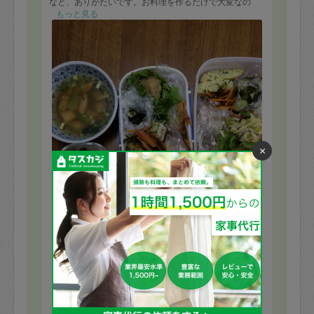
など、ありがたいです。お料理を作るだけで大変なの
に、お弁当箱詰め、台所の片付けや、コンロのお掃除な
もっと見る
ども綺麗にテキパキとこなしていただき、大変感謝して
おります。写真は、夕食分だけです。昼食には、牛肉と
野菜の炒め物、万願寺唐辛子の和え物、黒豆を煮たもの
など、どれも、手作りのだし汁をきかせて、彩り良く、
バランス良く、大変美味でした！野菜が多いのがとても
家族に好評です。次回も是非お願いしたいと思います。
ありがとうございました。
×
※依頼者の依頼当時の主観的な感想です。