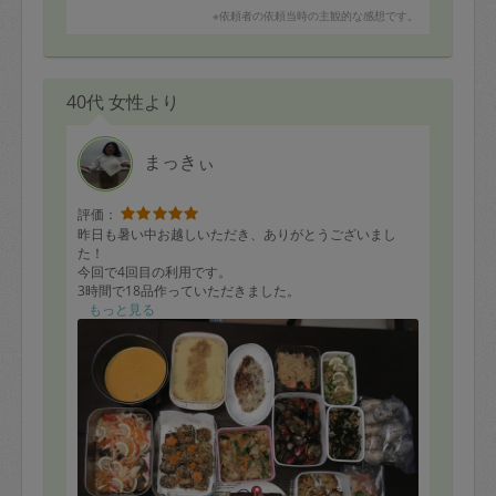
いつもありがとうございます。
※依頼者の依頼当時の主観的な感想です。
今後お願いするときのために特筆させていただくと、
肉じゃがのお肉は牛肉で作っていただきたかったのと、
じゃがいもが半煮えだったので、もう少し煮込んでいた
40代 女性より
だきたかったです。
そして鶏ハム。保存がききますが、、むね肉七切れ全部
ではなく、他のアレンジでもう一品にしていただきたか
まっきぃ
ったなと思いました。
評価：
昨日も暑い中お越しいただき、ありがとうございまし
た！
今回で4回目の利用です。
3時間で18品作っていただきました。
まだ全て食べてはいませんが、サーモンソテーが家族に
もっと見る
好評でした！
私はやっぱりデザートです♡
産後利用はとりあえず終了となりますが、またぜひ利用
させていただきたいと思います！
ありがとうございました。
1.高野豆腐のごまカツ
2.ひじきの煮物
3.鯵の南蛮漬け