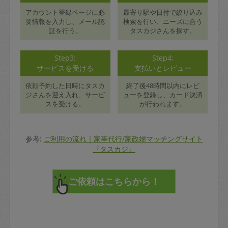
アカウント登録ページに必
最寄り駅や日付で絞り込み
要情報を入力し、メール認
検索を行い、ニーズに合う
証を行う。
タスカジさんを探す。
Step3:
Step4:
サービスを受ける
支払いとレビュー
依頼予約した日時にタスカ
終了後48時間以内にレビ
ジさんを迎え入れ、サービ
ューを登録し、カード決済
スを受ける。
が行われます。
参考:
ご利用の流れ｜家事代行/家政婦マッチングサイト
『タスカジ』