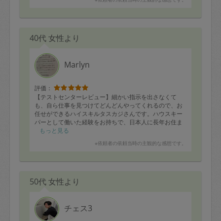
カジさんでは見逃してしまうような箇所も言わなくても
なされていて、頼んでいないことまでやってくださって
綺麗にしてくれていました。
いたので驚きでした。お若いのでフットワークも軽く、
仕上がりも良いです。コミュニケーション能力に長けて
■タスカジさんへ：掃除のスキルは高いので、最初のプロ
いて、意思の疎通がスムーズですし、信用第一を心がけ
セスチェックでちゃんとコミュニケーションを取れる
40代 女性より
ていらっしゃり、ご自身の行動や仕事の仕上がりにはと
と、もっと自分がお仕事をやりやすくなるでしょう。カ
ても責任をもってらっしゃるのがよく伝わってきます。
バンはテーブルの上には置かずに、玄関先や入り口近く
始めは毎週木金の午前と午後の枠だけ開けるとのことな
の床に置きましょう。
ので、定期申し込みですぐに枠がいっぱいになるだろう
Marlyn
なと想像できます。ご希望の方はお早めに枠を確保され
▼プロセスチェック（３点）掃除用具については確認で
た方がいいかと思います。保育園に通うお子様をお持ち
きていました。優先順位、必要時間等をお伝えするよう
なので、チャイルドケアも慣れています。
評価：
にしましょう。
作業内容: 食器洗い、掃除（キッチン、風呂場、洗面所、
【テストセンターレビュー】細かい指示を出さなくて
階段、トイレ）を実施しました。・プロセスチェック
も、自ら仕事を見つけてどんどんやってくれるので、お
▼段取りの良さ（5点）こちらが驚くほどあっという間に
（５点）慣れている様子で、確認事項はすべてきっちり
任せができるハイスキルタスカジさんです。ハウスキー
終わり、追加で倍の仕事をお願いできました。
最初に確認されました。・段取りの良さ（５点）効率良
パーとして働いた経験をお持ちで、日本人に長年お住ま
い手順でどんどん進めていきました・丁寧さ（５点）と
い。日本人と感覚がほとんど変わらず、細かい点まで
もっと見る
▼丁寧さ（5点）そつなくしっかりキレイにしていただき
っても丁寧な仕上がりです。食器や調理器具も拭いた後
「当たり前のこと」を自然にやってくれるので安心して
※依頼者の依頼当時の主観的な感想です。
ました。素晴らしいです。
にしっかり乾燥させてからしまってくれました。・スピ
お任せできます。例えば、食器は適宜しまう、湿った布
ード（５点）洗面所も棚の中まで、トイレも数ヶ月使っ
巾は洗って広げて干しておく、リビングの掃除を先に頼
▼主体性（5点）テキパキと主体的に動いてくださったの
てないひどい状況でしたが、通常の掃除と同じくらいし
んで雑巾掛けをしていたけど、キッチンの雑巾掛けは食
で、お任せできました。
か時間がかかっていませんでした。・主体性（５点）早
器洗ったら水が飛び散るかもしれないから後にすると
く終わったので自らガスコンロの五徳や床まで拭いてく
50代 女性より
か。細かいところまで手が届くこの感覚が非常に心地よ
▼その他：時間厳守に到着しました。手が腱鞘炎で痛い
ださいました。
かったです。「お料理の味付けが濃いと日本人に言われ
様なら、無理せずに磨き仕事は控えるようにしてくださ
るので、薄味にするように気をつけるが、自信がない」
い。
と仰っていましたが、お料理は丁度良い味加減でとても
チェス3
美味しかったです。シンプルな３品を短時間で作ってく