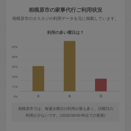
玉、など
きた場合は損害保険の対象外となるので
依頼者不在による当日キャンセル＝依頼
相模原市の家事代行ご利用状況
ご注意ください。
金額の100%＋交通費全額
相模原市のタスカジの利用データを元に掲載しています。
あわせてこちらも参照ください
：
初めて
利用します。注意しなくてはいけない点
※例：依頼日時／土曜日午前9時開始の場
利用の多い曜日は？
はありますか？
合、水曜日午前9時以降はキャンセル料が
発生
60%
水曜日9時〜金曜日9時まで＝依頼料金の
48%
50%
36%
金曜日9時～土曜日8時まで＝依頼金額の
100%
24%
土曜日8時〜実施時間＝依頼金額の100%
12%
＋交通費全額
火
水
日
0%
依頼者不在による当日キャンセル＝依頼
金額の100%＋交通費全額
相模原市では、毎週水曜日の利用が最も多く、日曜日の
利用が少ないです。(2026/08/09 時点での更新)
2. 定期契約キャンセル（定期契約のみ）