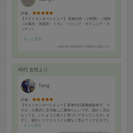
が、片付ける方法・場所も一緒に確認するとより良いで
に間に合いませんでした。きちんと電話にて連絡を入れ
す。
てくれました。道に迷って連絡を入れるときは、開始１
・段取りの良さ（4点）タイムマネジメントは回数を重ね
０分前以上が良いです（今回は開始５分前）。
評価：
ると向上すると思います
○段取りの良さ（５点）時間オーバーせず終了しました。
【テストセンターレビュー】 実施内容（２時間）／掃除
・丁寧さ（5点）着手された場所はとても丁寧でした
余った時間で洗濯物畳みをやっていただきました。あり
（お風呂・洗面所・トイレ・リビング・ダイニング・キ
・主体性（4点）確認した場所をもう一回り大きく見て対
がとうございます。
ッチン）
応すると、より喜ばれるお仕事になると思います
○丁寧さ（５点）素晴らしくきれいにしていただきまし
た。スピード殿兼ね合わせでいうと素晴らしいアウトプ
■依頼者の方へ：スキルアップのために、再度OJTを行い
もっと見る
ットだと思います。
ました。塩素系漂白剤の使い方を理解していなかったの
※依頼者の依頼当時の主観的な感想です。
○主体性（４点）作業中の質問が多かった印象です。最初
で、使い方、そして洗剤の区別をお教えしました。なぜ
と最後、中盤にまとめて質問すると良いでしょう。時間
か焦って作業するので、破損につながるミスが数回発生
が余った場合は色々と提案してみてください。がんばっ
しています。十分早いので、あまりたくさん依頼し過ぎ
てください。
ないこと、最初にやって欲しい作業内容（３時間で終わ
40代 女性より
りそうな量）の具体的に優先順位と掃除の仕方を説明し
てあげて、あとはお任せします。ご自分の掃除にこだわ
りがある依頼者様、初回の依頼者様は、丸投げしない
で、きちんと細かく指示をするといいでしょう。きちん
Teng
とコミュニケーションをとって、指示すれば、あなたの
満足いく仕上がりにしてくれます。
評価：
去年のタスカジさんアワード（掃除部門）を受賞しただ
【テストセンターレビュー】家事代行業務経験者で、ス
けあって、さすが、様々所に気が付き、作業は早くて丁
キル・人柄共に文句無しに素晴らしいです。細かく言わ
寧で感心しました。報酬価格帯２のスポット価格を支払
なくても、いいように色々と気づいてやってくださいま
っても、十分価値を感じるお仕事振りでした。例えば、
すし、細かいリクエストにも難なく答えてくださるでし
トイレタンクの後ろ側の床、お風呂排水溝の奥、キッチ
ょう。今回私は、かなり細かいリクエストをしまして、
もっと見る
ンおのペーパーケースや油よけガードなど、普通のタス
多分漏れがあるだろうと予想していましたが、完璧にこ
※依頼者の依頼当時の主観的な感想です。