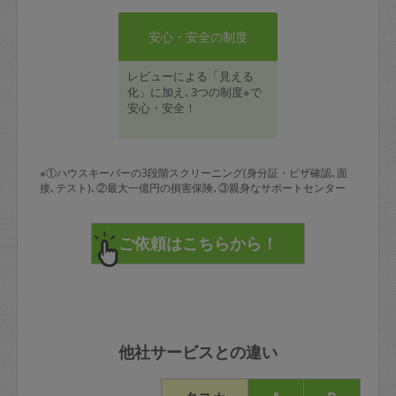
安心・安全の制度
レビューによる「見える
化」に加え､3つの制度※で
安心・安全！
※①ハウスキーパーの3段階スクリーニング(身分証・ビザ確認､面
接､テスト)､②最大一億円の損害保険､③親身なサポートセンター
他社サービスとの違い