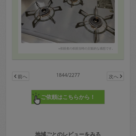
Thank you very much for cleaning the water areas
(kitchen, toilets, and baths) that had not been cleaned
for some time!
she cleaned very efficiently and used the extra time to
clean the appliances and the floors, making the whole
house sparkling clean.
Although you said your Japanese was not good, we
were able to communicate with you without any
problems, which was great.
I would definitely ask for your help again if I have the
※依頼者の依頼当時の主観的な感想です。
chance!
1844/2277
前へ
次へ
地域ごとのレビューをみる