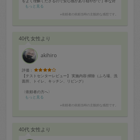
をよく理解くださるので安心感があり穏やかで丁寧な対
応が素敵でした。整理収納の資格を活かして考えながら
もっと見る
テキパキと作業してくれごちゃついていた子どもの衣類
※依頼者の依頼当時の主観的な感想です。
収納とキッチン下の収納が本当にスッキリしました！
■タスカジさんへ：全体を見て的確に収納スペースを作っ
ていただきありがとうございました！すばらしいスキル
40代 女性より
を活かして、たくさんの相談に乗ってあげてください
ね！
▼プロセスチェック（5点）作業のおおまかな確認のあと
akihiro
時間配分、立会いが必要になりそうな時間を提示いただ
けて良かったです。
評価：
▼段取りの良さ（4点）テキパキ進めていただき助かりま
【テストセンターレビュー】 実施内容:掃除（ふろ場、洗
した。
面所、トイレ、キッチン、リビング）
▼丁寧さ（5点）丁寧な作業をありがとうございました。
〈依頼者の方へ〉
実直に作業して頂ける方だと思います。ご家庭の中で家
もっと見る
▼主体性（4点）ご自身で段取ってくださるので安心感が
事全般を行う中で、活かせるお仕事を、という事で始め
※依頼者の依頼当時の主観的な感想です。
ありました。
られたという事です。始められたばかりで慣れない部分
もありますが、きちんと要望を伝えると誠実にご対応い
▼その他（4点）穏やかで安心感のある印象でお願いしや
ただけると思います。
すかったです。素敵なタスカジさんになってください！
一般の掃除でも、高い所にある気づきにくい箇所（ドア
40代 女性より
の上など）の誇りや、キッチンの天井ライトの中も言わ
なくとも拭いて頂き、有難かったです。