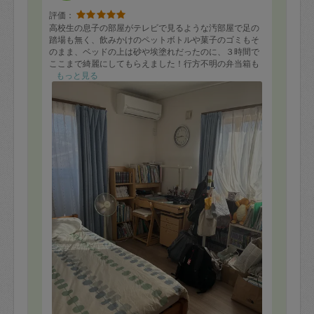
れました。謙遜されていますが、お料理は得意のようで
す。
評価：
作業内容: 料理（鶏肉と野菜の炒めもの、味噌汁、サラ
高校生の息子の部屋がテレビで見るような汚部屋で足の
ダ）、食器洗い、掃除（キッチンの後片付け、寝室４部
踏場も無く、飲みかけのペットボトルや菓子のゴミもそ
屋、リビング）を実施しました。・プロセスチェック（4
のまま、ベッドの上は砂や埃塗れだったのに、３時間で
点）もっと自分から積極的に確認できるとさらにいいで
ここまで綺麗にしてもらえました！行方不明の弁当箱も
しょう。・段取りの良さ（５点）・丁寧さ（４点）丁寧
発掘されました。何処から手を付けるか、途方にくれて
もっと見る
にできました。・スピード（５点）たくさん依頼しまし
いたのに、大感謝です！また是非お願いしたいです！
たが、仕事が早く全部終えてくれました。・主体性（５
点）お願いしていないのに、埃だらけの扇風機を掃除し
てくれたり、階段も拭いてくれました。プラスアルファ
で色々してくださる気遣いとスキルをお持ちです。今後
の活躍が楽しみです。