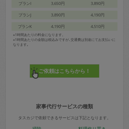
プランI
3,650円
3,890円
プランJ
3,890円
4,190円
プランK
4,190円
4,510円
※1時間あたりの料金になります。
※1時間あたりの金額は税込みですが､交通費は別途にてお支払いに
なります｡
家事代行サービスの種類
タスカジで依頼できるサービスは下記となります。
掃除
料理作り置き