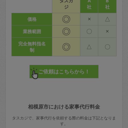
タスカ
A
B
ジ
社
社
◎
×
△
価格
◎
〇
×
業務範囲
完全無料指名
◎
△
〇
制
相模原市における家事代行料金
タスカジで、家事代行を依頼する際の料金は下記となりま
す。