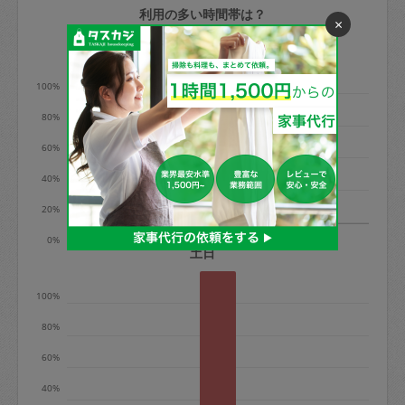
利用の多い時間帯は？
定期契約をキャンセルする場合、毎週定
×
期は月2回まで隔週定期は月1回までキャ
平日
ンセル料は発生しません。それ以上はキ
100%
ャンセル料が発生します。
80%
定期契約キャンセル料：
60%
・1回につき1,200円※
40%
・詳細ルールは、
こちら
を参照くださ
い。
20%
9時
13時
0%
※キャンセル料金の設定について：
土日
定期依頼1回（3時間）の金額とスポット
100%
1回（3時間）依頼した場合の金額の差額
相当で料金設定されています。
80%
60%
40%