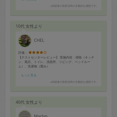
書き留めるなどすることをお勧めします。
トや浴室内の棚を元の位置に戻していただければ完璧で
＜依頼者の方へ＞
※依頼者の依頼当時の主観的な感想です。
した。
開始時間10分前に到着されてました。家事代行のお仕事
は初めてとのことなので、お仕事は少しゆっくりめです
▼段取りの良さ（5点）スピードが速いだけでなく、効率
が主婦としてのご経験に裏打ちされた丁寧なお仕事ぶり
よく作業いただけました。こちらの都合にあわせて作業
です。バスタプも便座もピカピカで、とても気持ちが良
内容の順番を調整いただけました。
10代 女性より
かったです。掃除機は普段から引きずらずに持ってお使
いになるとのことで、物の取り扱いがとても丁寧です。
▼丁寧さ（5点）丁寧に取り組んでいただき、ドアノブや
お人柄はふんわりとした優しい雰囲気の方です。ハイパ
マットの裏のような普段掃除をしない箇所やこちらが汚
フォーマンスなプロフェッショナルというよりも、温か
CHEL
れに気づいていなかった箇所など隅々まで掃除いただ
い目で接して、定期契約を結んで二人三脚で一緒にお家
き、とても綺麗になりました。
をキレイな状態をキープすることを目指すタイプのタス
カジさんです。
評価：
▼主体性（5点）最初にまとめて質問していただいた後
【テストセンターレビュー】 実施内容：掃除（キッチ
は、途中で質問いただくこともなく、主体的に作業を進
＜タスカジさんへ＞
ン、風呂、トイレ、洗面所、リビング、ベッドルー
めていただきました。汚れている箇所があれば、こちら
とても蒸し暑い中、一生懸命お掃除をしていただきあり
ム）、洗濯物（畳み）
が指示していないところでも積極的に綺麗にしていただ
がとうございました。まだまだ暑い日が続きますので、
きました。
掃除対応のタスカジさんは着替えを持参された方がいい
■依頼者の方へ：穏やかな話しぶりの落ち着いた方です。
もっと見る
でしょう。また、お掃除で漂白剤はよく使いますので汚
まだ母国から日本にきたばかりとのことで、日本の文化
※依頼者の依頼当時の主観的な感想です。
れても良い服装に着替えることを前提に依頼者様と事前
にもこれから慣れていく、という状況です。日本語は少
にメッセージのやりとりができるととても良いと思いま
しだけ話すことができますが、主に英語での会話となり
す。
ます。家事代行の仕事は初めてとのことですが、スキル
お仕事の回数を重ねることで、スピードや段取りは向上
は十分にお持ちです。洗濯物畳みが大変早かったです！
すると思いますので、自信を持って頑張ってください！
40代 女性より
掃除道具をどこにしまうのか、雑巾の片付け方等はお仕
■タスカジさんへ：
事開始前に確認するとスムーズでしょう。
○プロセスチェック（４点）最初の挨拶やヒアリングをき
・プロセスチェック（4点）研修ビデオ通りに行えました
ちんと行うことができました。残念ながら道に迷い時間
Marlyn