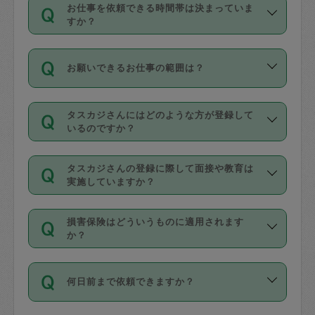
す。
丈夫です。
お仕事を依頼できる時間帯は決まっていま
料金のご請求と合わせてお支払いとなり
定期の最低利用回数は設けていない代わ
デビットカード・プリペイドカード（Vプ
すか？
ます。交通費の金額は「依頼の詳細」に
りに、一定数を超えたキャンセルは有償
リカ、au WALLETなど）
は支払にはご利
時間帯は3種類あります。いずれも１回あ
自動計算で表示されます。
でキャンセルすることが出来ます。
用いただけませんのでご注意ください。
お願いできるお仕事の範囲は？
たり３時間です。
銀行振込や現金払いも対応していませ
（例：毎週定期の場合は３回以上のキャ
ん。
掃除、整理収納、洗濯、買い物、料理、
・ＡＭ ９時～１２時
ンセルが有償（1200円、隔週定期の場合
なお、タスカジさんの交通費も、依頼料
タスカジさんにはどのような方が登録して
作り置きです。タスカジさんによってで
・ＰＭ １３時～１６時
いるのですか？
は２回以上のキャンセルが有償（1200
金のご請求と合わせてお支払いとなりま
きる仕事の範囲が異なりますので、依頼
・夜 １８時～２１時
円））
す。交通費の金額は「依頼の詳細」に自
主婦として長年の家事経験をお持ちの
する前にタスカジさんのプロフィールで
動計算で表示されます。
タスカジさんの登録に際して面接や教育は
方、栄養士・調理師といった資格者で保
確認してください。
開始時間を２時間前後変更することが可
実施していますか？
育園や学校の給食やレストランで料理関
基本的に、高所での作業や危険作業、屋
能です。依頼送信後、個別にタスカジさ
応募の際に、各自事務局との面接と説明
係の専門職に従事されていた方、日本で
外での作業は対象外です。
んにメッセージを送り調整してくださ
損害保険はどういうものに適用されます
を行っています。その後、身分証明書の
すでにハウスキーパーや英語の先生とし
か？
い。ただし、２時間を越えての調整はで
写真提出をしていただいています。外国
てお仕事をしているフィリピン出身の
きません。
依頼者とタスカジさんとの間でタスカジ
人の場合は在留カードで労働許可状況を
方、海外からの留学生、家事が好きな会
万が一、依頼した時間帯と作業時間が１
何日前まで依頼できますか？
を通して成立した作業時間内での作業に
確認しています。タスカジさんトレーニ
社員など様々なバックグラウンドの方が
時間も被らない場合、損害保険の対象外
適用されます。作業範囲は、掃除、洗
ング動画を使ったセルフトレーニングの
登録しています。
となりますので、ご注意ください。