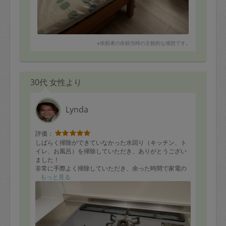
※依頼者の依頼当時の主観的な感想です。
30代 女性より
Lynda
評価：
しばらく掃除ができていなかった水回り（キッチン、ト
イレ、お風呂）を掃除していただき、ありがとうござい
ました！
非常に手際よく掃除していただき、余った時間で家電の
掃除や、床の掃除もしていただき、家中ピカピカになり
もっと見る
ました。
日本語は苦手ということでしたが、問題なくコミュニケ
ーションも取れたので良かったです。
また機会がありましたら、是非お願いしたいです！
------------