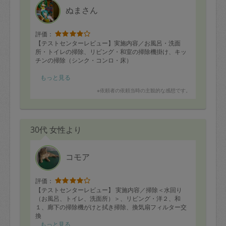
＜タスカジさんへ＞
ぬまさん
お時間少し遅れるという際にも、しっかりご連絡頂き安
心しました。全体的に丁寧に作業されていましたが、お
帰りになった後にふろ場のフラップがきちんと嵌まって
評価：
いないことに気づきました（その場で指摘できず、すみ
【テストセンターレビュー】実施内容／お風呂・洗面
ません）
所・トイレの掃除、リビング・和室の掃除機掛け、キッ
ご自身でも、作業終了後の依頼者の方へ確認する前に、
チンの掃除（シンク・コンロ・床）
最終チェックをされる事で解決すると思うので、その部
分も丁寧にするとより評価が高くなると思います。
■依頼者の方へ：
もっと見る
テストセンターの都合で約2時間30分の作業になりまし
※依頼者の依頼当時の主観的な感想です。
たが、短時間でテキパキと依頼箇所をすべて掃除いただ
プロセスチェック（３点）流れ全体は問題ないです。作
きました。これまでオフィスビルやホテルなどでの清掃
業箇所にかかる時間の見積りなど、まずはマニュアルを
業務に長年従事されているとのことで、作業に慣れてい
参考に把握すると良いと思います。
て、スピードが速いだけでなく、仕上がりのクオリティ
30代 女性より
が高かったです。また、コミュニケーション力も高く、
段取りの良さ（３点）初めに一通り説明し、一か所ごと
安心して作業をお任せできる方です。
に適切な時間のかけ方だったと思います。少し依頼者の
指示を待つ場面があり、その部分をご自身でリードされ
■タスカジさんへ：
コモア
るとよりスムーズです。
ありがとうございました！積極的に汚れた部分を積極的
に発見して綺麗に仕上げていただいたので安心してお任
丁寧さ（４点）大きな音もなく丁寧に作業されていまし
せできました。すぐに人気のタスカジさんになれると思
評価：
た。
います。今後のご活躍をお祈りしています！
【テストセンターレビュー】 実施内容／掃除＜水回り
（お風呂、トイレ、洗面所）＞、リビング・洋２、和
主体性（３点）ご自身でリードされてくるとさらに良い
▼プロセスチェック（4点）研修ビデオ通りに実施いただ
１、廊下の掃除機がけと拭き掃除、換気扇フィルター交
と思います。慣れてくると、確認しておくべき事項など
けました。最初に作業内容や優先順位を丁寧にヒアリン
換
分かっていかれると思います。初めはメモに依頼事項を
グいただき、安心してお任せできました。洗面所のマッ
もっと見る