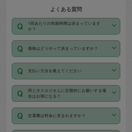
よくある質問
1回あたりの依頼時間は決まっています
か？
依頼1回につき3時間固定です。3時間を
価格はどうやって決まっていますか？
超えて依頼したい場合は、延長機能をご
利用ください。機能をご利用いただくに
11種類の価格帯の中からタスカジさん自
は、タスカジさんに事前に相談し、合意
支払い方法を教えてください
身が価格を選んで設定しています。
の上事前申請することが必要です。な
タスカジさんの価格設定には最初は制限
お、3時間を下回っても、値引き等はござ
お支払方法はクレジットカード（Visa／
があり、レビュー件数、レビューの平均
いません。
同じタスカジさんに定期的にお願いする場
Master／JCB／AMERICAN EXPRESS／
値、などで除々に設定可能な最高額が上
合はお得になる？
Diners Club）のみとなります。
がっていく仕組みになっています。
依頼には「スポット」と「定期（毎週｜
カード情報のご登録は、依頼リクエスト
交通費は料金に含まれますか？
隔週）」があり、「定期」の依頼は「ス
を行う際にご入力ください。プロフィー
ポット」よりお得な料金でご利用できま
ル登録時にはご入力いただかなくても大
交通費は依頼料金とは別途発生し、依頼