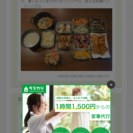
ツ、暑くなってきたのでビシソワーズ、あとは豆腐ハン
バーグをリクエストしました。
もっと見る
夕食にチキンカツ、ポテトサラダ、食べるサルサソー
ス、ビシソワーズを頂きましたが、全て美味しく、家族
みんなで美味しい美味しいと言いながら食べました！
美味しいだけでなく、自分では思いつかない材料、調味
料の使い方をされるので、参考になります。
また、冷蔵庫、冷凍庫の余ってる材料を発掘し使ってい
ただけるのでとても助かりました。
また次回もお願いいたします。
※依頼者の依頼当時の主観的な感想です。
×
30代 女性より
tsunkj
評価：