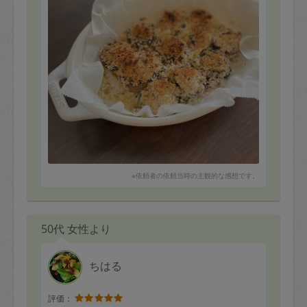
【リクエストメニュー】
・にんじんとツナのきんぴら
・えびふらい タルタルソース
・おくらのお浸し
・チキンときゅうりとトマトの中華サラダ
・アスパラガスごまあえ
・春雨サラダ
・野菜おじや
・豆腐きな粉餅
・マッシュルームロースト（アンチョビ、ハーブ、オリ
ーブオイル）
・ピェンロー風
・コロッケ
※依頼者の依頼当時の主観的な感想です。
・なすとピーマンの甘辛味噌
50代 女性より
ちはる
評価：