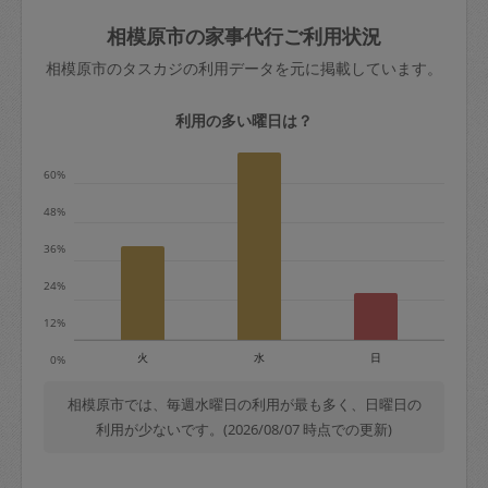
玉、など
きた場合は損害保険の対象外となるので
依頼者不在による当日キャンセル＝依頼
相模原市の家事代行ご利用状況
ご注意ください。
金額の100%＋交通費全額
相模原市のタスカジの利用データを元に掲載しています。
あわせてこちらも参照ください
：
初めて
利用します。注意しなくてはいけない点
※例：依頼日時／土曜日午前9時開始の場
利用の多い曜日は？
はありますか？
合、水曜日午前9時以降はキャンセル料が
発生
60%
水曜日9時〜金曜日9時まで＝依頼料金の
48%
50%
36%
金曜日9時～土曜日8時まで＝依頼金額の
100%
24%
土曜日8時〜実施時間＝依頼金額の100%
12%
＋交通費全額
火
水
日
0%
依頼者不在による当日キャンセル＝依頼
金額の100%＋交通費全額
相模原市では、毎週水曜日の利用が最も多く、日曜日の
利用が少ないです。(2026/08/07 時点での更新)
2. 定期契約キャンセル（定期契約のみ）