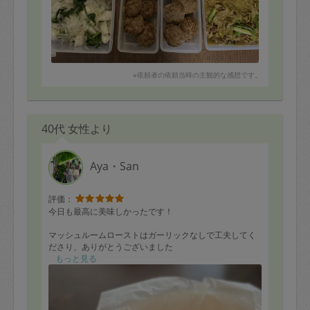
※依頼者の依頼当時の主観的な感想です。
40代 女性より
Aya・San
評価：
今日も最高に美味しかったです！
マッシュルームローストはガーリックなしで工夫してく
ださり、ありがとうございました
バルの気分を味わえる大満足の美味しさでした^_^
もっと見る
沢山の美味しいお料理、食欲がでて嬉しいです^ ^
次回もよろしくお願いいたします