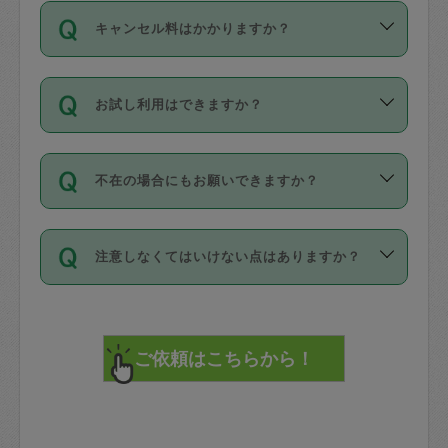
ご依頼は、現在を起点に3日後（72時間
濯、料理、作り置き、整理収納、買い物
のち、タスカジモニター宅にて３時間の
また外国人の方は英語しか話せない方、
キャンセル料はかかりますか？
以降）の日時から受付可能となっていま
です。作業中に物を壊したり、人にけが
現場トライアルを受け、合格したタスカ
日本語も話せる方など様々です。
す。
をさせたりした場合が対象で、補償金額
ジさんが活動されています。
キャンセル料には、以下の2種類がありま
ただし、72時間を切った直前の日程では
は対物1000万円、対人1億円が上限で
バックグラウンドや得意分野はプロフィ
お試し利用はできますか？
す。
タスカジさんへ「募集」をかけることが
す。
※テストセンターの講評は１件目のレビュ
ールに記載していますので、各自の得意
可能です。
ーとして記載されていますので依頼の際
分野を見極めて、目的に合わせてお仕事
「お試し利用」というメニューはありま
万が一損害が発生した場合は、その場の
に参考にしてください。
を依頼してください。
不在の場合にもお願いできますか？
せんが、「一回のみ」依頼を活用するこ
1. 直前キャンセル（定期、スポット契約
写真を撮り、
参考
：
【詳細】タスカジさんの登録に際
とによって、気に入ったタスカジさんを
共通）
タスカジサポートセンターまでご連絡く
して面接や教育は実施していますか？
不在の場合の作業はタスカジさんの同意
見つけることができます。
・タスカジさんのお仕事開始予定時間前
ださい。
注意しなくてはいけない点はありますか？
が必要です。数回の依頼ののち、タスカ
72時間を超える※と、以下のキャンセル
詳細FAQ：
損害賠償保険について教えて
ジさんと依頼者の間で十分な信頼関係が
まず、条件の合う気になるタスカジさ
料が発生します。
ください。
貴重品は紛失の際トラブルの元となるの
できたのち、タスカジさんに依頼してみ
ん、２・３人に「スポット」依頼をして
で、必ず鍵のかかるロッカーや金庫に入
てください。
みてください。
直前キャンセル料：
れて依頼者の責任の元管理するよう心掛
不在時に部屋に入るためにタスカジさん
その後、一番気に入ったタスカジさんに
72時間前〜24時間前＝依頼料金の50%
けてください。
に鍵を預ける必要がありますが、タスカ
「定期（毎週・隔週）」依頼をしてくだ
24時間前～1時間前＝依頼金額の100%
※パスポート、クレジットカード、銀行カ
ジさんが紛失した鍵によって二次的な損
さい。
1時間前〜実施時間＝依頼金額の100%＋
ード、5千円以上のアクセサリー、500円
害（たとえば、第三者の侵入など）が起
交通費全額