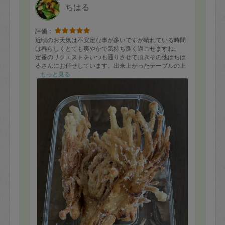
ちはる
評価：
近頃のお天気は不安定な事が多いですが晴れている時間
は春らしくとても爽やかで気持ち良く過ごせますね。
定番のリクエストをいつも通りさせて頂きその他はちは
るさんにお任せしています。出来上がったテーブルの上
に何とも言えないちょっとグロテスクで可愛いえのき茸
もっと見る
がありました。『えのきのカリカリ焼き』は直ぐに食べ
てっと言っているようで出来立てを早速頂きました。カ
リカリパリパリっとステキな音ともにビールにぴったり
のお味で最高でした。あ〜幸せです。