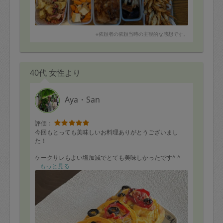
※依頼者の依頼当時の主観的な感想です。
40代 女性より
Aya・San
評価：
今回もとっても美味しいお料理ありがとうございまし
た！
ケークサレもよい塩加減でとても美味しかったです^ ^
もっと見る
次回も楽しみにしております
【リクエストメニュー】
マドレーヌ
えびふらい タルタルソース