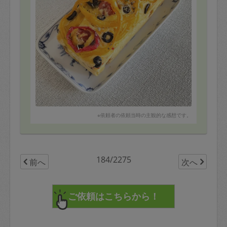
アスパラガス胡麻和え
なすとしらすの煮浸し
ケークサレ（プロヴァンサル）
ポテトサラダ
鯛めし
オクラ茹でる
コロッケグラタン
※依頼者の依頼当時の主観的な感想です。
184/2275
前へ
次へ