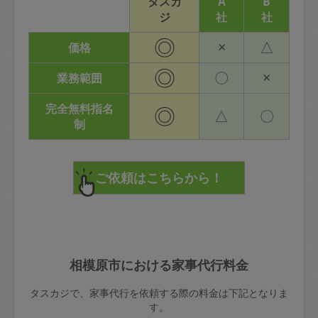
タスカ
A
B
ジ
社
社
◎
×
△
価格
◎
〇
×
業務範囲
完全無料指名
◎
△
〇
制
相模原市における家事代行料金
タスカジで、家事代行を依頼する際の料金は下記となりま
す。