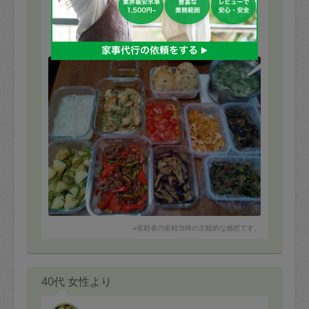
・茄子の梅肉和え
・じゃが芋とピーマンの胡麻和え
・トマトのマリネ
・ディアボラ風チキン
・牛アスパラのオイスター炒め
もっと見る
・スタミナ炒め
・パセリ入りオニオンスープ
・スタバ風クッキー
・【当日追加!】酢玉ねぎ
・【当日追加!】ちくわと長ネギのピリ辛
20日ぶりのタスカジさん!
久しぶりだと、より美味しさ♡ありがたさを実感!ＧＷ明
けの仕事も頑張れます(^^)/
今日はおやつに加え、当日追加も二品作っていただきあ
りがとうございました!
※依頼者の依頼当時の主観的な感想です。
40代 女性より