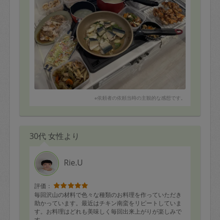
なかなか普段は手が回らないところまで綺麗にしていた
だき、しばらく気持ちよく過ごせそうです。
お料理も一歳の子供の為にと味付け前に取り分けておい
ていただいたり、有難うございました。
早速子供と一緒に昼食でいただきました。優しい味付け
で、とても美味しかったです。
母と同い年で、本当にお母さんが来てくれたようでした
(^^)
お陰でその間子供と遊んでいたり、仕事をしたりと、有
※依頼者の依頼当時の主観的な感想です。
効活用出来ました。
有難うございました。
30代 女性より
Rie.U
評価：
毎回沢山の材料で色々な種類のお料理を作っていただき
助かっています。最近はチキン南蛮をリピートしていま
す。お料理はどれも美味しく毎回出来上がりが楽しみで
す。