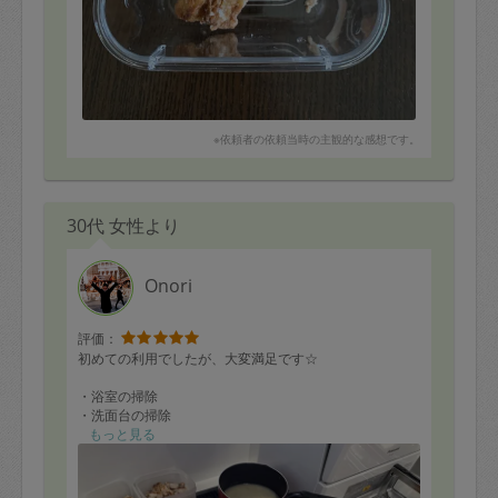
※依頼者の依頼当時の主観的な感想です。
30代 女性より
Onori
評価：
初めての利用でしたが、大変満足です☆
・浴室の掃除
・洗面台の掃除
・キッチンの掃除
もっと見る
・作り置き料理
を出来る限りで、とお願いしました。