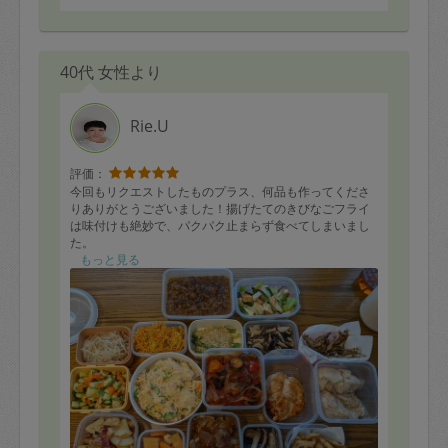
40代 女性より
Rie.U
評価：
今回もリクエストしたものプラス、何品も作ってくださ
りありがとうございました！揚げたてのきびなごフライ
は味付けも絶妙で、パクパク止まらず食べてしまいまし
た。
またよろしくお願いします！
もっと見る