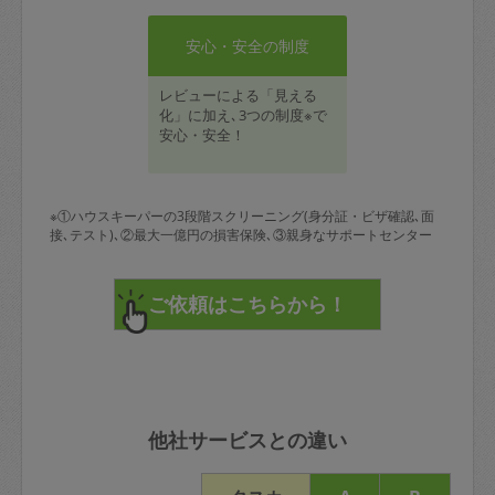
安心・安全の制度
レビューによる「見える
化」に加え､3つの制度※で
安心・安全！
※①ハウスキーパーの3段階スクリーニング(身分証・ビザ確認､面
接､テスト)､②最大一億円の損害保険､③親身なサポートセンター
他社サービスとの違い