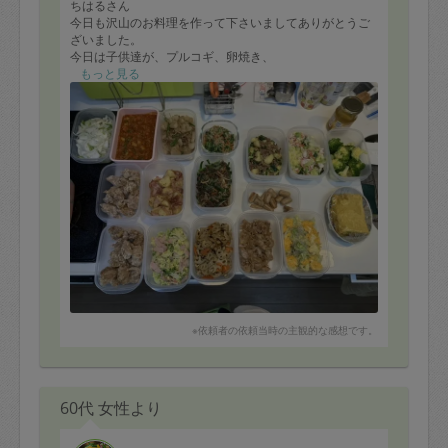
ちはるさん
今日も沢山のお料理を作って下さいましてありがとうご
ざいました。
今日は子供達が、プルコギ、卵焼き、
タコさんウィンナー、ニンジングラッセ、チャンポンス
もっと見る
ープをリクエスト。
その他は冷蔵庫にあった野菜を沢山使ってお料理して下
さいました。
ちはるさんが作って下さるカブのサラダがとてもさっぱ
りしていて美味いので、何度も作って頂いてます！
また来週よろしくお願い致します。
※依頼者の依頼当時の主観的な感想です。
60代 女性より