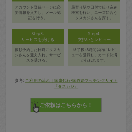
アカウント登録ページに必
最寄り駅や日付で絞り込み
要情報を入力し、メール認
検索を行い、ニーズに合う
証を行う。
タスカジさんを探す。
Step3:
Step4:
サービスを受ける
支払いとレビュー
依頼予約した日時にタスカ
終了後48時間以内にレビ
ジさんを迎え入れ、サービ
ューを登録し、カード決済
スを受ける。
が行われます。
参考:
ご利用の流れ｜家事代行/家政婦マッチングサイト
『タスカジ』