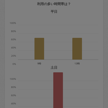
利用の多い時間帯は？
定期契約をキャンセルする場合、毎週定
期は月2回まで隔週定期は月1回までキャ
平日
ンセル料は発生しません。それ以上はキ
100%
ャンセル料が発生します。
80%
定期契約キャンセル料：
60%
・1回につき1,200円※
40%
・詳細ルールは、
こちら
を参照くださ
い。
20%
9時
13時
0%
※キャンセル料金の設定について：
土日
定期依頼1回（3時間）の金額とスポット
100%
1回（3時間）依頼した場合の金額の差額
相当で料金設定されています。
80%
60%
40%