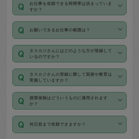
す。
丈夫です。
お仕事を依頼できる時間帯は決まっていま
料金のご請求と合わせてお支払いとなり
定期の最低利用回数は設けていない代わ
デビットカード・プリペイドカード（Vプ
すか？
ます。交通費の金額は「依頼の詳細」に
りに、一定数を超えたキャンセルは有償
リカ、au WALLETなど）
は支払にはご利
時間帯は3種類あります。いずれも１回あ
自動計算で表示されます。
でキャンセルすることが出来ます。
用いただけませんのでご注意ください。
お願いできるお仕事の範囲は？
たり３時間です。
銀行振込や現金払いも対応していませ
（例：毎週定期の場合は３回以上のキャ
ん。
掃除、整理収納、洗濯、買い物、料理、
・ＡＭ ９時～１２時
ンセルが有償（1200円、隔週定期の場合
なお、タスカジさんの交通費も、依頼料
タスカジさんにはどのような方が登録して
作り置きです。タスカジさんによってで
・ＰＭ １３時～１６時
いるのですか？
は２回以上のキャンセルが有償（1200
金のご請求と合わせてお支払いとなりま
きる仕事の範囲が異なりますので、依頼
・夜 １８時～２１時
円））
す。交通費の金額は「依頼の詳細」に自
主婦として長年の家事経験をお持ちの
する前にタスカジさんのプロフィールで
動計算で表示されます。
タスカジさんの登録に際して面接や教育は
方、栄養士・調理師といった資格者で保
確認してください。
開始時間を２時間前後変更することが可
実施していますか？
育園や学校の給食やレストランで料理関
基本的に、高所での作業や危険作業、屋
能です。依頼送信後、個別にタスカジさ
応募の際に、各自事務局との面接と説明
係の専門職に従事されていた方、日本で
外での作業は対象外です。
んにメッセージを送り調整してくださ
損害保険はどういうものに適用されます
を行っています。その後、身分証明書の
すでにハウスキーパーや英語の先生とし
か？
い。ただし、２時間を越えての調整はで
写真提出をしていただいています。外国
てお仕事をしているフィリピン出身の
きません。
依頼者とタスカジさんとの間でタスカジ
人の場合は在留カードで労働許可状況を
方、海外からの留学生、家事が好きな会
万が一、依頼した時間帯と作業時間が１
何日前まで依頼できますか？
を通して成立した作業時間内での作業に
確認しています。タスカジさんトレーニ
社員など様々なバックグラウンドの方が
時間も被らない場合、損害保険の対象外
適用されます。作業範囲は、掃除、洗
ング動画を使ったセルフトレーニングの
登録しています。
となりますので、ご注意ください。