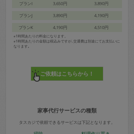
プランI
3,650円
3,890円
プランJ
3,890円
4,190円
プランK
4,190円
4,510円
※1時間あたりの料金になります。
※1時間あたりの金額は税込みですが､交通費は別途にてお支払いに
なります｡
家事代行サービスの種類
タスカジで依頼できるサービスは下記となります。
掃除
料理作り置き