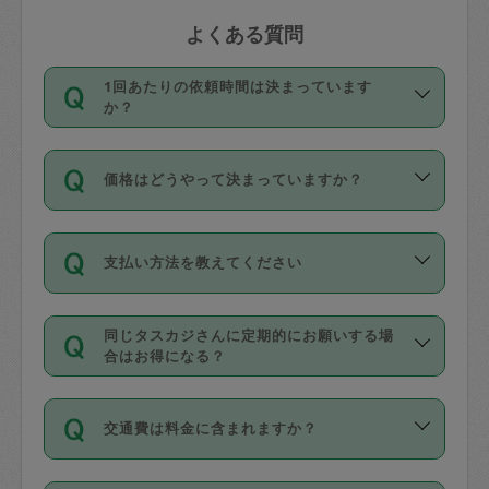
よくある質問
1回あたりの依頼時間は決まっています
か？
依頼1回につき3時間固定です。3時間を
価格はどうやって決まっていますか？
超えて依頼したい場合は、延長機能をご
利用ください。機能をご利用いただくに
11種類の価格帯の中からタスカジさん自
は、タスカジさんに事前に相談し、合意
支払い方法を教えてください
身が価格を選んで設定しています。
の上事前申請することが必要です。な
タスカジさんの価格設定には最初は制限
お、3時間を下回っても、値引き等はござ
お支払方法はクレジットカード（Visa／
があり、レビュー件数、レビューの平均
いません。
同じタスカジさんに定期的にお願いする場
Master／JCB／AMERICAN EXPRESS／
値、などで除々に設定可能な最高額が上
合はお得になる？
Diners Club）のみとなります。
がっていく仕組みになっています。
依頼には「スポット」と「定期（毎週｜
カード情報のご登録は、依頼リクエスト
交通費は料金に含まれますか？
隔週）」があり、「定期」の依頼は「ス
を行う際にご入力ください。プロフィー
ポット」よりお得な料金でご利用できま
ル登録時にはご入力いただかなくても大
交通費は依頼料金とは別途発生し、依頼