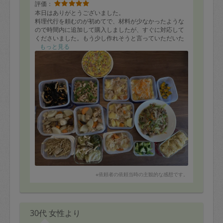
評価：
本日はありがとうございました。
料理代行を頼むのが初めてで、材料が少なかったような
ので時間内に追加して購入しましたが、すぐに対応して
くださいました。もう少し作れそうと言っていただいた
ので、次回は材料選びの際に参考にさせていただきま
もっと見る
す。
たくさんの料理は、どれもとてもボリューミー（希望通
りです）で美味しかったです！
写真のほかにもミネストローネ風のトマトスープを作っ
ていただきました。
娘もお好み焼きを美味しくいただました。
糖尿の関係で薄味をお願いし、薄味でも美味しかったで
すが、やはりもともと甘い濃い味が好きなので、次回は
また相談させてください！
※依頼者の依頼当時の主観的な感想です。
30代 女性より