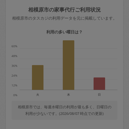
玉、など
きた場合は損害保険の対象外となるので
依頼者不在による当日キャンセル＝依頼
相模原市の家事代行ご利用状況
ご注意ください。
金額の100%＋交通費全額
相模原市のタスカジの利用データを元に掲載しています。
あわせてこちらも参照ください
：
初めて
利用します。注意しなくてはいけない点
※例：依頼日時／土曜日午前9時開始の場
利用の多い曜日は？
はありますか？
合、水曜日午前9時以降はキャンセル料が
発生
60%
水曜日9時〜金曜日9時まで＝依頼料金の
48%
50%
36%
金曜日9時～土曜日8時まで＝依頼金額の
100%
24%
土曜日8時〜実施時間＝依頼金額の100%
12%
＋交通費全額
火
水
日
0%
依頼者不在による当日キャンセル＝依頼
金額の100%＋交通費全額
相模原市では、毎週水曜日の利用が最も多く、日曜日の
利用が少ないです。(2026/08/07 時点での更新)
2. 定期契約キャンセル（定期契約のみ）