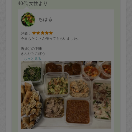
40代 女性より
ちはる
評価：
今日もたくさん作ってもらいました。
唐揚げの下味
きんぴらごぼう
ラザニア
もっと見る
ミートソースの具
豚丼の具
春巻き
サーモンのホイル焼き
サーモンの炊き込みご飯
ミネストローネ
いんげんの胡麻和え
茶碗蒸し
煮込みハンバーグ
ベーコンとキャベツのカレーバターソテー
鶏肉といんげんのクリーム煮
また2週間後、よろしくお願いします。