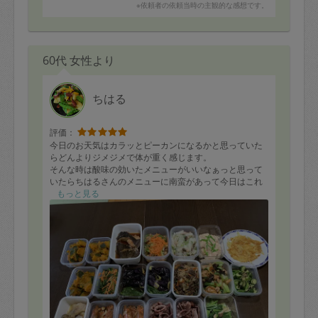
※依頼者の依頼当時の主観的な感想です。
60代 女性より
ちはる
評価：
今日のお天気はカラッとピーカンになるかと思っていた
らどんよりジメジメで体が重く感じます。
そんな時は酸味の効いたメニューがいいなぁっと思って
いたらちはるさんのメニューに南蛮があって今日はこれ
で決まり‼︎です。本当にちはるさんのメニューは季節感あ
もっと見る
り体に優しくてありがたいです。
次回も宜しくお願い致します。