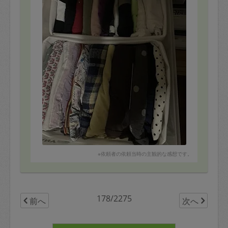
とてもきれいにすっきりし、空きスペースまで生まれま
した。
畳み方も教えていただき、この状態を維持しやすくなり
ました。
天袋はいままでずっと、大きな物がはみ出していて、扉
が閉まらず開いたままでしたが、入れ方を工夫してくだ
さり、ぴったりと扉も閉まるようになり、とてもスッキ
リしました。今回も持参された仕分けグッズが適切でし
た。
どこに何があるのかがひと目でわかるようになりまし
た。使わないのに出したままだった猫のケージを畳むの
も手伝っていただき、こちらも邪魔にならないところに
上手に納めていただきました。今回もとても助かりまし
た。
※依頼者の依頼当時の主観的な感想です。
178/2275
前へ
次へ