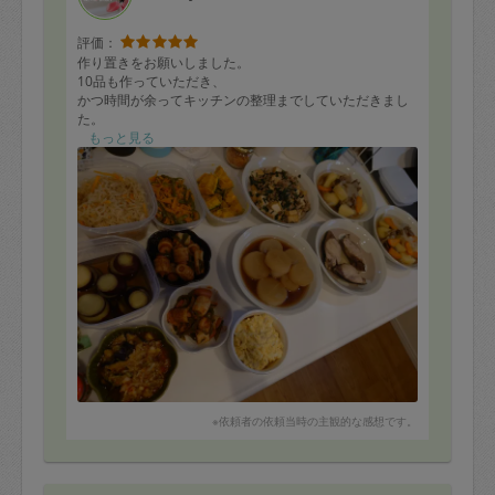
評価：
作り置きをお願いしました。
10品も作っていただき、
かつ時間が余ってキッチンの整理までしていただきまし
た。
もっと見る
子供の食べやすさまでご配慮いただき、
お陰で早速子供もパクパク食べていました。
やはり竹輪ナポリタンが大当たりでした、、！
私もどれも好きな味付けで美味しくいただけました。勉
強になります。
明るく対応していただき、楽しく過ごせました。
また是非お願いしたく思っております。
この度は誠にありがとうございました。
※依頼者の依頼当時の主観的な感想です。