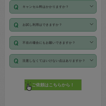
ご依頼は、現在を起点に3日後（72時間
濯、料理、作り置き、整理収納、買い物
のち、タスカジモニター宅にて３時間の
また外国人の方は英語しか話せない方、
キャンセル料はかかりますか？
以降）の日時から受付可能となっていま
です。作業中に物を壊したり、人にけが
現場トライアルを受け、合格したタスカ
日本語も話せる方など様々です。
す。
をさせたりした場合が対象で、補償金額
ジさんが活動されています。
キャンセル料には、以下の2種類がありま
ただし、72時間を切った直前の日程では
は対物1000万円、対人1億円が上限で
バックグラウンドや得意分野はプロフィ
お試し利用はできますか？
す。
タスカジさんへ「募集」をかけることが
す。
※テストセンターの講評は１件目のレビュ
ールに記載していますので、各自の得意
可能です。
ーとして記載されていますので依頼の際
分野を見極めて、目的に合わせてお仕事
「お試し利用」というメニューはありま
万が一損害が発生した場合は、その場の
に参考にしてください。
を依頼してください。
不在の場合にもお願いできますか？
せんが、「一回のみ」依頼を活用するこ
1. 直前キャンセル（定期、スポット契約
写真を撮り、
参考
：
【詳細】タスカジさんの登録に際
とによって、気に入ったタスカジさんを
共通）
タスカジサポートセンターまでご連絡く
して面接や教育は実施していますか？
不在の場合の作業はタスカジさんの同意
見つけることができます。
・タスカジさんのお仕事開始予定時間前
ださい。
注意しなくてはいけない点はありますか？
が必要です。数回の依頼ののち、タスカ
72時間を超える※と、以下のキャンセル
詳細FAQ：
損害賠償保険について教えて
ジさんと依頼者の間で十分な信頼関係が
まず、条件の合う気になるタスカジさ
料が発生します。
ください。
貴重品は紛失の際トラブルの元となるの
できたのち、タスカジさんに依頼してみ
ん、２・３人に「スポット」依頼をして
で、必ず鍵のかかるロッカーや金庫に入
てください。
みてください。
直前キャンセル料：
れて依頼者の責任の元管理するよう心掛
不在時に部屋に入るためにタスカジさん
その後、一番気に入ったタスカジさんに
72時間前〜24時間前＝依頼料金の50%
けてください。
に鍵を預ける必要がありますが、タスカ
「定期（毎週・隔週）」依頼をしてくだ
24時間前～1時間前＝依頼金額の100%
※パスポート、クレジットカード、銀行カ
ジさんが紛失した鍵によって二次的な損
さい。
1時間前〜実施時間＝依頼金額の100%＋
ード、5千円以上のアクセサリー、500円
害（たとえば、第三者の侵入など）が起
交通費全額