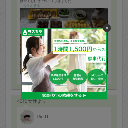
は全てお任せで作って頂きました。
レパートリーが多く、味付けも全部美味しいので、いつ
もっと見る
も楽しみです♪
また、次回も宜しくお願い致します🤲
×
※依頼者の依頼当時の主観的な感想です。
40代 女性より
Rie.U