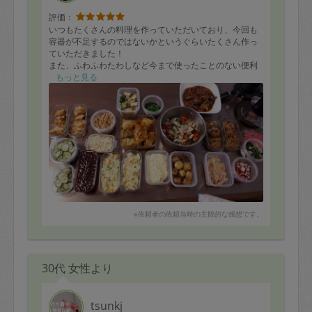
評価：
いつもたくさんの料理を作っていただいており、今回も
容器が不足するのではないかというぐらいたくさん作っ
ていただきました！
また、ふわふわたわしなど今まで使ったことのない便利
道具を教えていただいたりと、とても勉強にもなりま
もっと見る
す。
また次回よろしくお願いします！！
※依頼者の依頼当時の主観的な感想です。
30代 女性より
tsunkj