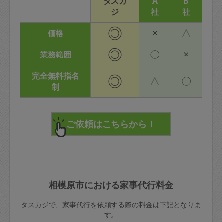
タスカ
A
B
ジ
社
社
◎
×
△
価格
◎
〇
×
業務範囲
完全無料指名
◎
△
〇
制
相模原市における家事代行料金
タスカジで、家事代行を依頼する際の料金は下記となりま
す。