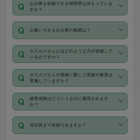
す。
丈夫です。
お仕事を依頼できる時間帯は決まっていま
料金のご請求と合わせてお支払いとなり
定期の最低利用回数は設けていない代わ
デビットカード・プリペイドカード（Vプ
すか？
ます。交通費の金額は「依頼の詳細」に
りに、一定数を超えたキャンセルは有償
リカ、au WALLETなど）
は支払にはご利
時間帯は3種類あります。いずれも１回あ
自動計算で表示されます。
でキャンセルすることが出来ます。
用いただけませんのでご注意ください。
お願いできるお仕事の範囲は？
たり３時間です。
銀行振込や現金払いも対応していませ
（例：毎週定期の場合は３回以上のキャ
ん。
掃除、整理収納、洗濯、買い物、料理、
・ＡＭ ９時～１２時
ンセルが有償（1200円、隔週定期の場合
なお、タスカジさんの交通費も、依頼料
タスカジさんにはどのような方が登録して
作り置きです。タスカジさんによってで
・ＰＭ １３時～１６時
いるのですか？
は２回以上のキャンセルが有償（1200
金のご請求と合わせてお支払いとなりま
きる仕事の範囲が異なりますので、依頼
・夜 １８時～２１時
円））
す。交通費の金額は「依頼の詳細」に自
主婦として長年の家事経験をお持ちの
する前にタスカジさんのプロフィールで
動計算で表示されます。
タスカジさんの登録に際して面接や教育は
方、栄養士・調理師といった資格者で保
確認してください。
開始時間を２時間前後変更することが可
実施していますか？
育園や学校の給食やレストランで料理関
基本的に、高所での作業や危険作業、屋
能です。依頼送信後、個別にタスカジさ
応募の際に、各自事務局との面接と説明
係の専門職に従事されていた方、日本で
外での作業は対象外です。
んにメッセージを送り調整してくださ
損害保険はどういうものに適用されます
を行っています。その後、身分証明書の
すでにハウスキーパーや英語の先生とし
か？
い。ただし、２時間を越えての調整はで
写真提出をしていただいています。外国
てお仕事をしているフィリピン出身の
きません。
依頼者とタスカジさんとの間でタスカジ
人の場合は在留カードで労働許可状況を
方、海外からの留学生、家事が好きな会
万が一、依頼した時間帯と作業時間が１
何日前まで依頼できますか？
を通して成立した作業時間内での作業に
確認しています。タスカジさんトレーニ
社員など様々なバックグラウンドの方が
時間も被らない場合、損害保険の対象外
適用されます。作業範囲は、掃除、洗
ング動画を使ったセルフトレーニングの
登録しています。
となりますので、ご注意ください。