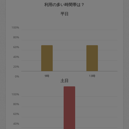
利用の多い時間帯は？
定期契約をキャンセルする場合、毎週定
期は月2回まで隔週定期は月1回までキャ
平日
ンセル料は発生しません。それ以上はキ
100%
ャンセル料が発生します。
80%
定期契約キャンセル料：
60%
・1回につき1,200円※
40%
・詳細ルールは、
こちら
を参照くださ
い。
20%
9時
13時
0%
※キャンセル料金の設定について：
土日
定期依頼1回（3時間）の金額とスポット
100%
1回（3時間）依頼した場合の金額の差額
相当で料金設定されています。
80%
60%
40%