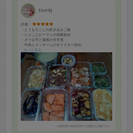
tsunkj
評価：
・とうもろこしの炊き込みご飯
・じゃことピーマンの胡麻炒め
・さつま芋と蓮根の甘辛煮
・牛肉とズッキーニのオイスター炒め
・鶏きんぴら
もっと見る
・鮭の南蛮漬け
・オニオンスープ
・チーズ蒸しパン（上の焼き目はバター風味♪）
【当日追加】
・茄子の甘辛
・竹輪と長ネギのピリ辛
終了30分前に急きょ買ってきた食材でも快く調理いただ
き、今日も好きなものだらけです(*^^*)ありがとうござ
いました!
※依頼者の依頼当時の主観的な感想です。