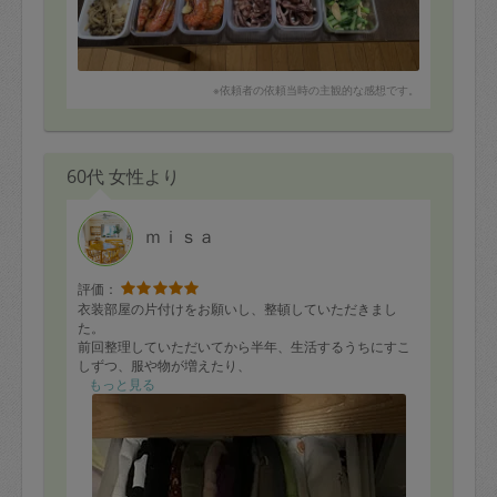
※依頼者の依頼当時の主観的な感想です。
60代 女性より
ｍｉｓａ
評価：
衣装部屋の片付けをお願いし、整頓していただきまし
た。
前回整理していただいてから半年、生活するうちにすこ
しずつ、服や物が増えたり、
適当に出し入れするうちに、ケースにおさまりづらくな
もっと見る
っていたモノを、
入れ替え、畳み直し、衣装ケースの洋服や物の整理を一
緒にしていただきました。
時間が余ったので、天袋と洋服ダンスも整理してもらい
ました。