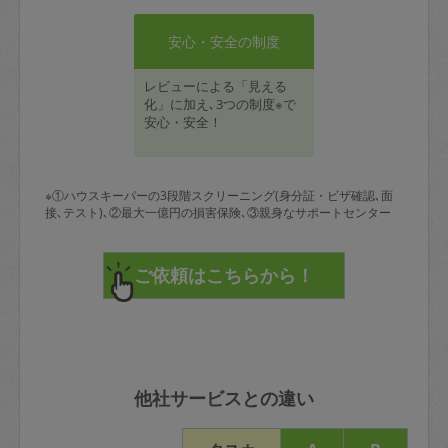
安心・安全の制度
レビューによる「見える
化」に加え､3つの制度※で
安心・安全！
※①ハウスキーパーの3段階スクリーニング(身分証・ビザ確認､面
接､テスト)､②最大一億円の損害保険､③親身なサポートセンター
他社サービスとの違い