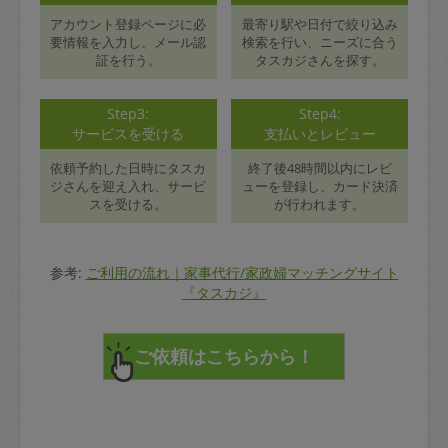
アカウント登録ページに必
最寄り駅や日付で絞り込み
要情報を入力し、メール認
検索を行い、ニーズに合う
証を行う。
タスカジさんを探す。
Step3:
Step4:
サービスを受ける
支払いとレビュー
依頼予約した日時にタスカ
終了後48時間以内にレビ
ジさんを迎え入れ、サービ
ューを登録し、カード決済
スを受ける。
が行われます。
参考:
ご利用の流れ｜家事代行/家政婦マッチングサイト
『タスカジ』