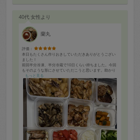
40代 女性より
蘭丸
評価：
本日もたくさん作りおきしていただきありがとうござい
ました！
前回半分冷凍、半分冷蔵で10日くらい持ちました。今回
もそのような形にさせていただこうと思います。助かり
ました！
もっと見る