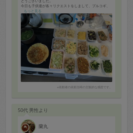
とうございました。
今日も子供達が各々リクエストをしまして、プルコギ、
卵焼き、タコさんウインナー、じゃがいものガレット、
もっと見る
ペペロンチーニをお願いしました。
その他はちはるさんのお任せで、ガパオライス、チラシ
寿司、茄子の揚げ浸し、ポテトサラダ、かき卵汁など、
大好物のお料理を沢山作って頂きました。
来週お会いできないので子供達ちはるさんとお喋りや、
お料理するのに必死で🤣
お料理の邪魔してしまいすみませんでした。
また再来週お待ちしています！
※依頼者の依頼当時の主観的な感想です。
50代 男性より
蘭丸