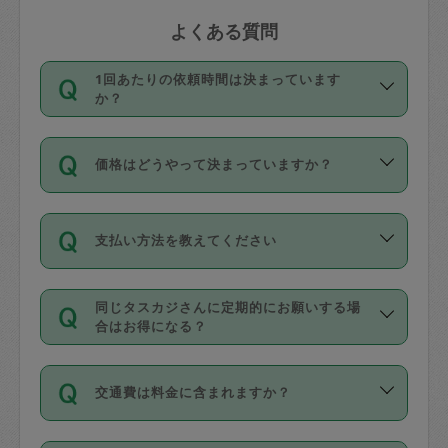
よくある質問
1回あたりの依頼時間は決まっています
か？
依頼1回につき3時間固定です。3時間を
価格はどうやって決まっていますか？
超えて依頼したい場合は、延長機能をご
利用ください。機能をご利用いただくに
11種類の価格帯の中からタスカジさん自
は、タスカジさんに事前に相談し、合意
支払い方法を教えてください
身が価格を選んで設定しています。
の上事前申請することが必要です。な
タスカジさんの価格設定には最初は制限
お、3時間を下回っても、値引き等はござ
お支払方法はクレジットカード（Visa／
があり、レビュー件数、レビューの平均
いません。
同じタスカジさんに定期的にお願いする場
Master／JCB／AMERICAN EXPRESS／
値、などで除々に設定可能な最高額が上
合はお得になる？
Diners Club）のみとなります。
がっていく仕組みになっています。
依頼には「スポット」と「定期（毎週｜
カード情報のご登録は、依頼リクエスト
交通費は料金に含まれますか？
隔週）」があり、「定期」の依頼は「ス
を行う際にご入力ください。プロフィー
ポット」よりお得な料金でご利用できま
ル登録時にはご入力いただかなくても大
交通費は依頼料金とは別途発生し、依頼