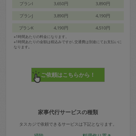
プランI
3,650円
3,890円
プランJ
3,890円
4,190円
プランK
4,190円
4,510円
※1時間あたりの料金になります。
※1時間あたりの金額は税込みですが､交通費は別途にてお支払いに
なります｡
家事代行サービスの種類
タスカジで依頼できるサービスは下記となります。
掃除
料理作り置き