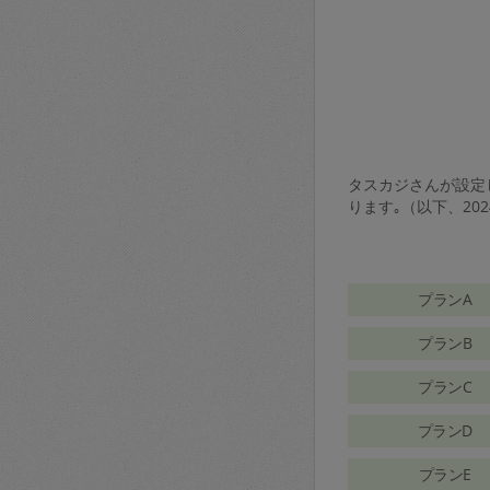
タスカジさんが設定し
ります｡（以下、20
プランA
プランB
プランC
プランD
プランE