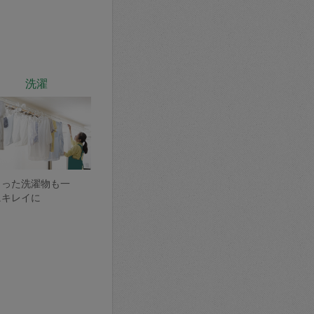
洗濯
まった洗濯物も一
にキレイに