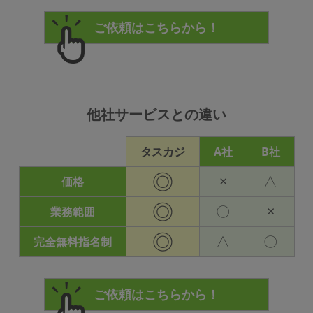
他社サービスとの違い
タスカジ
A社
B社
◎
×
△
価格
◎
〇
×
業務範囲
◎
△
〇
完全無料指名制