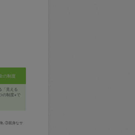
全の制度
る「見える
つの制度※で
険､③親身なサ