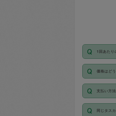
1回あたり
依頼1回に
価格はど
い。機能
が必要です
11種類の
支払い方
タスカジ
除々に設
お支払方法は
同じタス
Club）