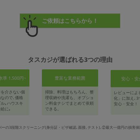
タスカジが選ばれる3つの理由
 1,500円~
豊富な業務範囲
安心・安
者を介さない個
掃除、料理はもちろん、整
レビューによ
なので､価格
理収納や洗濯も、オプショ
化」に加え､3
ル｡ハウスキ
ン料金ナシでまとめて依頼
安心・安全！
給に｡
できる。
パーの3段階スクリーニング(身分証・ビザ確認､面接､テスト)､②最大一億円の損害保