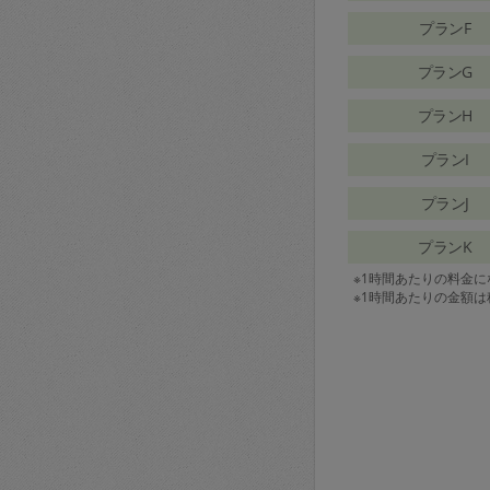
プランF
プランG
プランH
プランI
プランJ
プランK
※1時間あたりの料金
※1時間あたりの金額