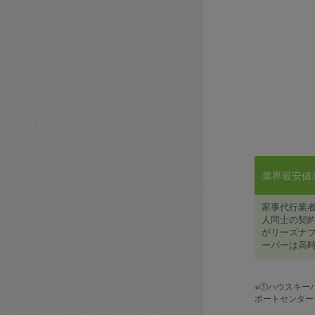
業界最安値水準
家事代行業
人同士の契約
がリーズナブ
ーパーは高時
※①ハウスキー
ポートセンター