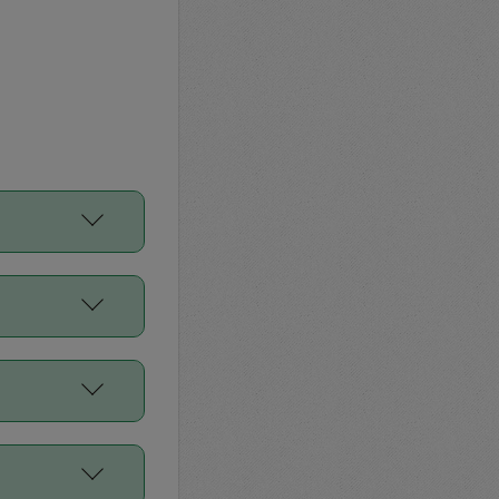
をご利用くださ
前申請すること
平均値、などで
／Diners