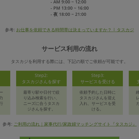
- AM 9:00 ~ 12:00
- PM 13:00 ~ 16:00
- 夜 18:00 ~ 21:00
参考:
お仕事を依頼できる時間帯は決まっていますか？ | タスカジ
サービス利用の流れ
タスカジを利用する際には、下記の順でご依頼が可能です。
Step2:
Step3:
録
タスカジさんを探す
サービスを受ける
ー
最寄り駅や日付で絞
依頼予約した日時に
力
り込み検索を行い、
タスカジさんを迎え
行
ニーズに合うタスカ
入れ、サービスを受
ジさんを探す。
ける。
参考:
ご利用の流れ｜家事代行/家政婦マッチングサイト『タスカジ』