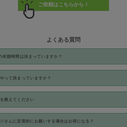
よくある質問
の依頼時間は決まっていますか？
つき3時間固定です。3時間を超えて依頼したい場合は、延長機能
うやって決まっていますか？
をご利用いただくには、タスカジさんに事前に相談し、合意の上事
。なお、3時間を下回っても、値引き等はございません。
価格帯の中からタスカジさん自身が価格を選んで設定しています。
法を教えてください
さんの価格設定には最初は制限があり、レビュー件数、レビューの
定可能な最高額が上がっていく仕組みになっています。
クレジットカード（Visa／Master／JCB／AMERICAN EXPRESS
カジさんに定期的にお願いする場合はお得になる？
のみとなります。