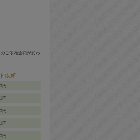
りのご依頼金額が変わ
ト依頼
00円
00円
50円
80円
70円