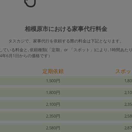
相模原市における家事代行料金
タスカジで、家事代行を依頼する際の料金は下記となります。
ている料金と､依頼種類(「定期」or 「スポット」)により､1時間あた
24年6月1日からの価格です）
定期依頼
スポッ
1,500円
1,8
1,800円
2,1
2,100円
2,3
2,350円
2,5
2,580円
2,8