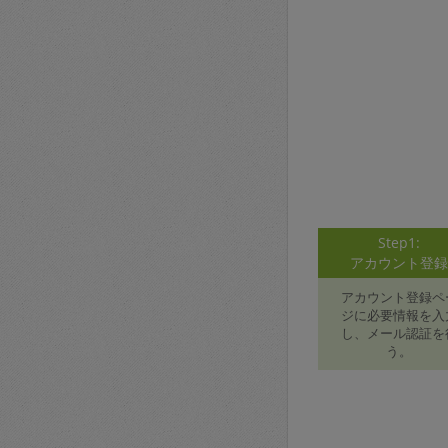
Step1:
アカウント登
アカウント登録ペ
ジに必要情報を入
し、メール認証を
う。