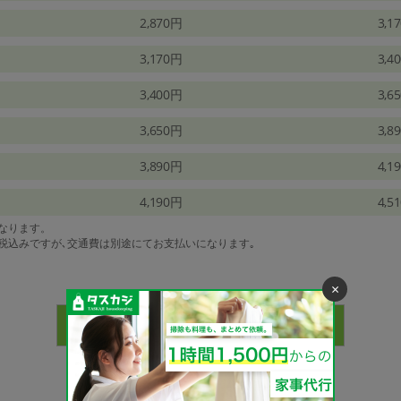
2,870円
3,1
3,170円
3,4
3,400円
3,6
3,650円
3,8
3,890円
4,1
4,190円
4,5
になります。
は税込みですが､交通費は別途にてお支払いになります｡
×