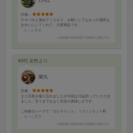
CHEL
評価：
テキパキと進めてくださり、お願いしてなかっだ場所も
きれいにしてくれて、大変満足です。
もっと見る
※依頼者の依頼当時の主観的な感想です。
40代 女性より
蘭丸
評価：
また写真を撮り忘れましたが今回は19品作っていただき
ました。言うまでもなく安定の美味しさです。
ご持参のハーブで「ロヒケイット」（フィンランド料
理）というスープが初登場。
もっと見る
初めての味でしたが飲みやすく美味しかったです。2歳の
※依頼者の依頼当時の主観的な感想です。
息子もおかわりを要求するくらいでした。
ロシア料理に造詣が深いのは知っていましたが、フィン