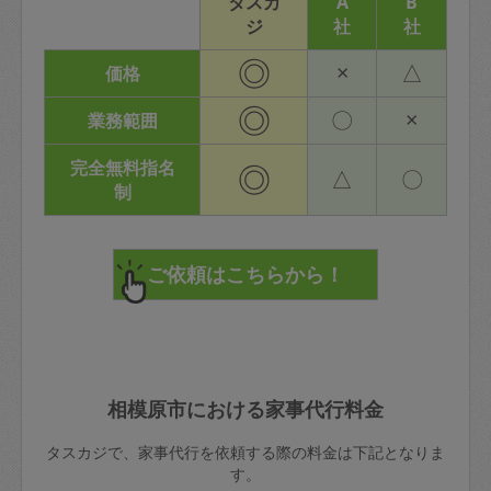
タスカ
A
B
ジ
社
社
◎
×
△
価格
◎
〇
×
業務範囲
完全無料指名
◎
△
〇
制
相模原市における家事代行料金
タスカジで、家事代行を依頼する際の料金は下記となりま
す。