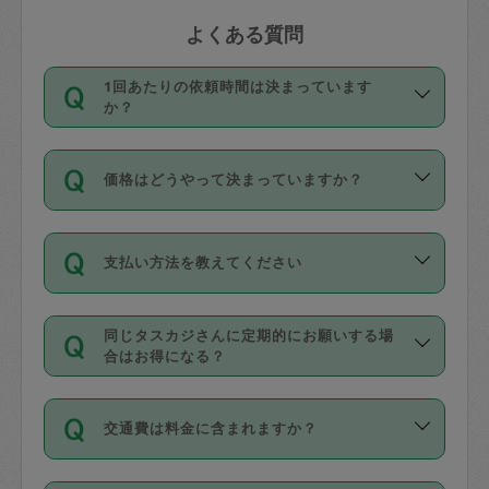
よくある質問
1回あたりの依頼時間は決まっています
か？
依頼1回につき3時間固定です。3時間を
価格はどうやって決まっていますか？
超えて依頼したい場合は、延長機能をご
利用ください。機能をご利用いただくに
11種類の価格帯の中からタスカジさん自
は、タスカジさんに事前に相談し、合意
支払い方法を教えてください
身が価格を選んで設定しています。
の上事前申請することが必要です。な
タスカジさんの価格設定には最初は制限
お、3時間を下回っても、値引き等はござ
お支払方法はクレジットカード（Visa／
があり、レビュー件数、レビューの平均
いません。
同じタスカジさんに定期的にお願いする場
Master／JCB／AMERICAN EXPRESS／
値、などで除々に設定可能な最高額が上
合はお得になる？
Diners Club）のみとなります。
がっていく仕組みになっています。
依頼には「スポット」と「定期（毎週｜
カード情報のご登録は、依頼リクエスト
交通費は料金に含まれますか？
隔週）」があり、「定期」の依頼は「ス
を行う際にご入力ください。プロフィー
ポット」よりお得な料金でご利用できま
ル登録時にはご入力いただかなくても大
交通費は依頼料金とは別途発生し、依頼