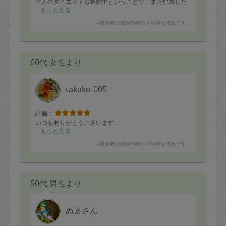
主人のダイエットも継続中ということで、また配慮した
メニューを作ってくださいました。
もっと見る
※依頼者の依頼当時の主観的な感想です。
病み上がりの子供にはちはるさん自家製の塩麹の野菜ス
ープを作ってくださり、喜んで食べました！
ほかにも、ホワイトシチュー、ネギとキノコの豚肉巻
き、中華風唐揚げ、鮭のトマト煮込み、鱈と野菜の炒め
60代 女性より
もの、コールスローなど、牛肉と春菊のサラダ、ほうれ
ん草のバター炒め、などおいしいメニューオンパレード
でした。
takako-005
子供もちはるさんが大好きでちょこちょこ邪魔しに行っ
ていましたが（すみません）、優しくしていただいてあ
りがとうございました。
評価：
今から次回が楽しみです。またよろしくお願い致しま
いつもありがとうございます。
す。
もっと見る
※依頼者の依頼当時の主観的な感想です。
50代 男性より
ぬまさん