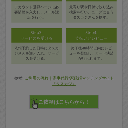
アカウント登録ページに必
最寄り駅や日付で絞り込み
要情報を入力し、メール認
検索を行い、ニーズに合う
証を行う。
タスカジさんを探す。
Step3:
Step4:
サービスを受ける
支払いとレビュー
依頼予約した日時にタスカ
終了後48時間以内にレビ
ジさんを迎え入れ、サービ
ューを登録し、カード決済
スを受ける。
が行われます。
参考:
ご利用の流れ｜家事代行/家政婦マッチングサイト
『タスカジ』