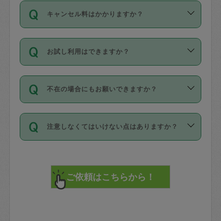
ご依頼は、現在を起点に3日後（72時間
濯、料理、作り置き、整理収納、買い物
のち、タスカジモニター宅にて３時間の
また外国人の方は英語しか話せない方、
キャンセル料はかかりますか？
以降）の日時から受付可能となっていま
です。作業中に物を壊したり、人にけが
現場トライアルを受け、合格したタスカ
日本語も話せる方など様々です。
す。
をさせたりした場合が対象で、補償金額
ジさんが活動されています。
キャンセル料には、以下の2種類がありま
ただし、72時間を切った直前の日程では
は対物1000万円、対人1億円が上限で
バックグラウンドや得意分野はプロフィ
お試し利用はできますか？
す。
タスカジさんへ「募集」をかけることが
す。
※テストセンターの講評は１件目のレビュ
ールに記載していますので、各自の得意
可能です。
ーとして記載されていますので依頼の際
分野を見極めて、目的に合わせてお仕事
「お試し利用」というメニューはありま
万が一損害が発生した場合は、その場の
に参考にしてください。
を依頼してください。
不在の場合にもお願いできますか？
せんが、「一回のみ」依頼を活用するこ
1. 直前キャンセル（定期、スポット契約
写真を撮り、
参考
：
【詳細】タスカジさんの登録に際
とによって、気に入ったタスカジさんを
共通）
タスカジサポートセンターまでご連絡く
して面接や教育は実施していますか？
不在の場合の作業はタスカジさんの同意
見つけることができます。
・タスカジさんのお仕事開始予定時間前
ださい。
注意しなくてはいけない点はありますか？
が必要です。数回の依頼ののち、タスカ
72時間を超える※と、以下のキャンセル
詳細FAQ：
損害賠償保険について教えて
ジさんと依頼者の間で十分な信頼関係が
まず、条件の合う気になるタスカジさ
料が発生します。
ください。
貴重品は紛失の際トラブルの元となるの
できたのち、タスカジさんに依頼してみ
ん、２・３人に「スポット」依頼をして
で、必ず鍵のかかるロッカーや金庫に入
てください。
みてください。
直前キャンセル料：
れて依頼者の責任の元管理するよう心掛
不在時に部屋に入るためにタスカジさん
その後、一番気に入ったタスカジさんに
72時間前〜24時間前＝依頼料金の50%
けてください。
に鍵を預ける必要がありますが、タスカ
「定期（毎週・隔週）」依頼をしてくだ
24時間前～1時間前＝依頼金額の100%
※パスポート、クレジットカード、銀行カ
ジさんが紛失した鍵によって二次的な損
さい。
1時間前〜実施時間＝依頼金額の100%＋
ード、5千円以上のアクセサリー、500円
害（たとえば、第三者の侵入など）が起
交通費全額