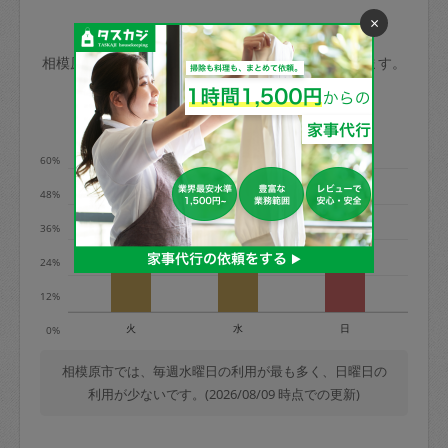
玉、など
きた場合は損害保険の対象外となるので
×
依頼者不在による当日キャンセル＝依頼
相模原市の家事代行ご利用状況
ご注意ください。
金額の100%＋交通費全額
相模原市のタスカジの利用データを元に掲載しています。
あわせてこちらも参照ください
：
初めて
利用します。注意しなくてはいけない点
※例：依頼日時／土曜日午前9時開始の場
利用の多い曜日は？
はありますか？
合、水曜日午前9時以降はキャンセル料が
発生
60%
水曜日9時〜金曜日9時まで＝依頼料金の
48%
50%
36%
金曜日9時～土曜日8時まで＝依頼金額の
100%
24%
土曜日8時〜実施時間＝依頼金額の100%
12%
＋交通費全額
火
水
日
0%
依頼者不在による当日キャンセル＝依頼
金額の100%＋交通費全額
相模原市では、毎週水曜日の利用が最も多く、日曜日の
利用が少ないです。(2026/08/09 時点での更新)
2. 定期契約キャンセル（定期契約のみ）