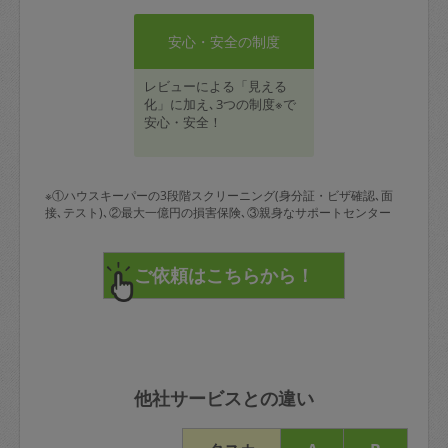
安心・安全の制度
レビューによる「見える
化」に加え､3つの制度※で
安心・安全！
※①ハウスキーパーの3段階スクリーニング(身分証・ビザ確認､面
接､テスト)､②最大一億円の損害保険､③親身なサポートセンター
他社サービスとの違い