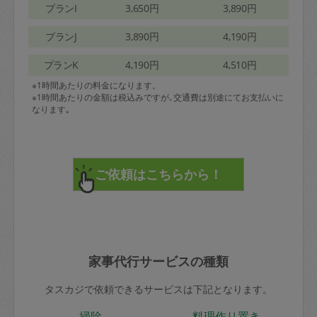
プランI
3,650円
3,890円
プランJ
3,890円
4,190円
プランK
4,190円
4,510円
※1時間あたりの料金になります。
※1時間あたりの金額は税込みですが､交通費は別途にてお支払いに
なります｡
家事代行サービスの種類
タスカジで依頼できるサービスは下記となります。
掃除
料理作り置き