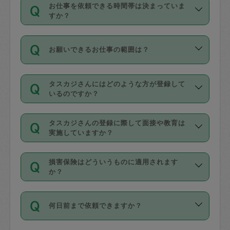
す。
丈夫です。
お仕事を依頼できる時間帯は決まっていま
料金のご請求と合わせてお支払いとなり
定期の最低利用回数は設けていない代わ
デビットカード・プリペイドカード（Vプ
すか？
ます。交通費の金額は「依頼の詳細」に
りに、一定数を超えたキャンセルは有償
リカ、au WALLETなど）
は支払にはご利
時間帯は3種類あります。いずれも１回あ
自動計算で表示されます。
でキャンセルすることが出来ます。
用いただけませんのでご注意ください。
お願いできるお仕事の範囲は？
たり３時間です。
銀行振込や現金払いも対応していませ
（例：毎週定期の場合は３回以上のキャ
ん。
掃除、整理収納、洗濯、買い物、料理、
・ＡＭ ９時～１２時
ンセルが有償（1200円、隔週定期の場合
なお、タスカジさんの交通費も、依頼料
タスカジさんにはどのような方が登録して
作り置きです。タスカジさんによってで
・ＰＭ １３時～１６時
いるのですか？
は２回以上のキャンセルが有償（1200
金のご請求と合わせてお支払いとなりま
きる仕事の範囲が異なりますので、依頼
・夜 １８時～２１時
円））
す。交通費の金額は「依頼の詳細」に自
主婦として長年の家事経験をお持ちの
する前にタスカジさんのプロフィールで
動計算で表示されます。
タスカジさんの登録に際して面接や教育は
方、栄養士・調理師といった資格者で保
確認してください。
開始時間を２時間前後変更することが可
実施していますか？
育園や学校の給食やレストランで料理関
基本的に、高所での作業や危険作業、屋
能です。依頼送信後、個別にタスカジさ
応募の際に、各自事務局との面接と説明
係の専門職に従事されていた方、日本で
外での作業は対象外です。
んにメッセージを送り調整してくださ
損害保険はどういうものに適用されます
を行っています。その後、身分証明書の
すでにハウスキーパーや英語の先生とし
か？
い。ただし、２時間を越えての調整はで
写真提出をしていただいています。外国
てお仕事をしているフィリピン出身の
きません。
依頼者とタスカジさんとの間でタスカジ
人の場合は在留カードで労働許可状況を
方、海外からの留学生、家事が好きな会
万が一、依頼した時間帯と作業時間が１
何日前まで依頼できますか？
を通して成立した作業時間内での作業に
確認しています。タスカジさんトレーニ
社員など様々なバックグラウンドの方が
時間も被らない場合、損害保険の対象外
適用されます。作業範囲は、掃除、洗
ング動画を使ったセルフトレーニングの
登録しています。
となりますので、ご注意ください。