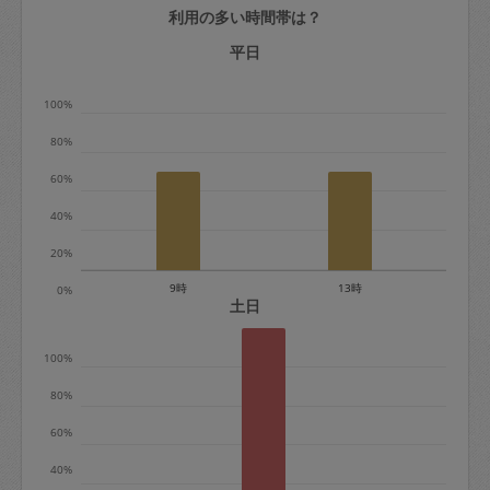
利用の多い時間帯は？
定期契約をキャンセルする場合、毎週定
期は月2回まで隔週定期は月1回までキャ
平日
ンセル料は発生しません。それ以上はキ
100%
ャンセル料が発生します。
80%
定期契約キャンセル料：
60%
・1回につき1,200円※
40%
・詳細ルールは、
こちら
を参照くださ
い。
20%
9時
13時
0%
※キャンセル料金の設定について：
土日
定期依頼1回（3時間）の金額とスポット
100%
1回（3時間）依頼した場合の金額の差額
相当で料金設定されています。
80%
60%
40%