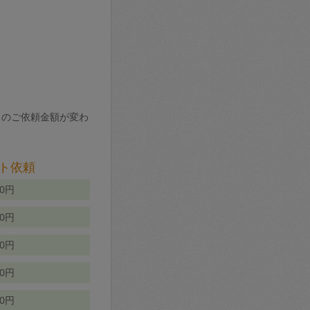
りのご依頼金額が変わ
ト依頼
00円
00円
50円
80円
70円