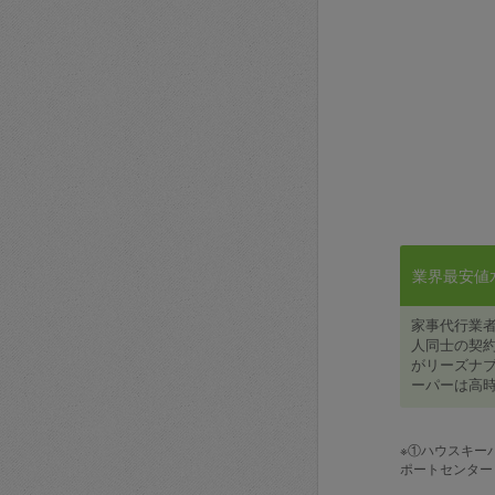
業界最安値水準
家事代行業
人同士の契約
がリーズナブ
ーパーは高時
※①ハウスキー
ポートセンター