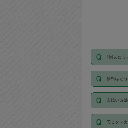
1回あたり
依頼1回に
価格はど
い。機能
が必要です
11種類の
支払い方
タスカジ
除々に設
お支払方法は
同じタス
Club）