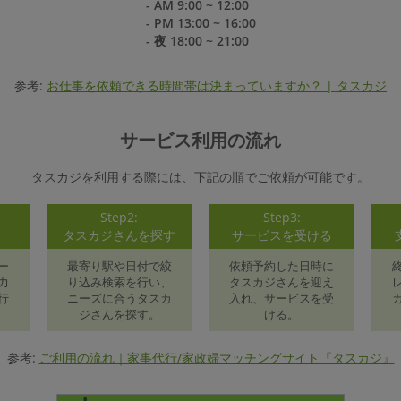
- AM 9:00 ~ 12:00
- PM 13:00 ~ 16:00
- 夜 18:00 ~ 21:00
参考:
お仕事を依頼できる時間帯は決まっていますか？ | タスカジ
サービス利用の流れ
タスカジを利用する際には、下記の順でご依頼が可能です。
Step2:
Step3:
録
タスカジさんを探す
サービスを受ける
ー
最寄り駅や日付で絞
依頼予約した日時に
力
り込み検索を行い、
タスカジさんを迎え
行
ニーズに合うタスカ
入れ、サービスを受
ジさんを探す。
ける。
参考:
ご利用の流れ｜家事代行/家政婦マッチングサイト『タスカジ』