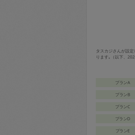
タスカジさんが設定し
ります｡（以下、20
プランA
プランB
プランC
プランD
プランE