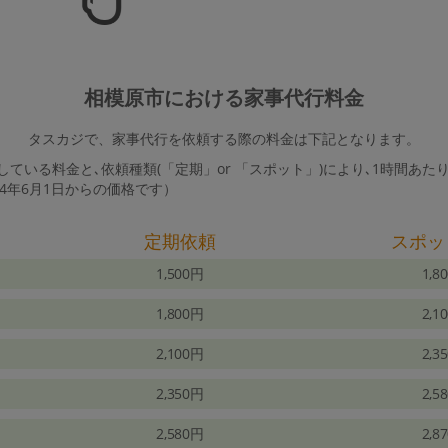
相模原市における家事代行料金
タスカジで、家事代行を依頼する際の料金は下記となります。
ている料金と､依頼種類(「定期」or 「スポット」)により､1時間あた
24年6月1日からの価格です）
定期依頼
スポッ
1,500円
1,8
1,800円
2,1
2,100円
2,3
2,350円
2,5
2,580円
2,8