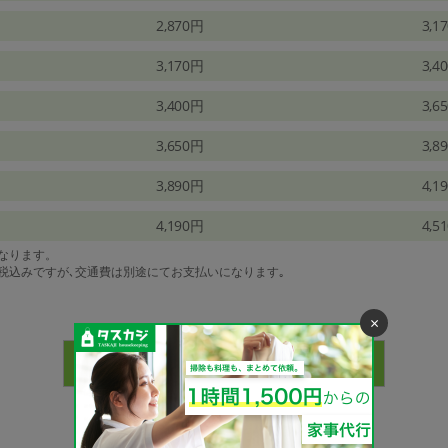
2,870円
3,1
3,170円
3,4
3,400円
3,6
3,650円
3,8
3,890円
4,1
4,190円
4,5
になります。
は税込みですが､交通費は別途にてお支払いになります｡
×