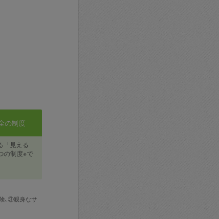
全の制度
る「見える
つの制度※で
険､③親身なサ