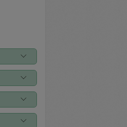
をご利用くださ
前申請すること
平均値、などで
／Diners