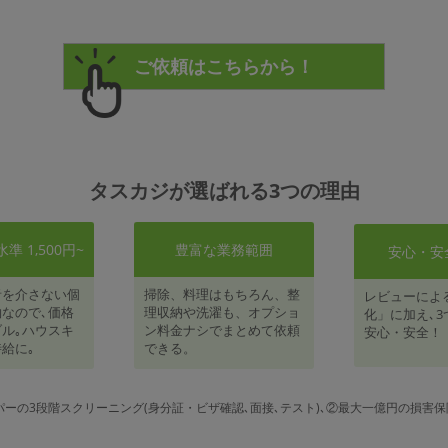
タスカジが選ばれる3つの理由
 1,500円~
豊富な業務範囲
安心・安
者を介さない個
掃除、料理はもちろん、整
レビューによ
なので､価格
理収納や洗濯も、オプショ
化」に加え､3
ル｡ハウスキ
ン料金ナシでまとめて依頼
安心・安全！
給に｡
できる。
パーの3段階スクリーニング(身分証・ビザ確認､面接､テスト)､②最大一億円の損害保