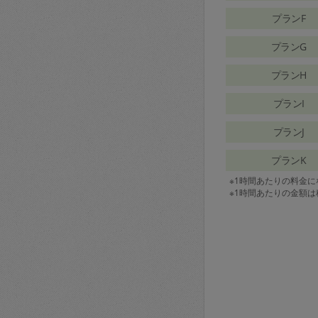
プランF
プランG
プランH
プランI
プランJ
プランK
※1時間あたりの料金
※1時間あたりの金額