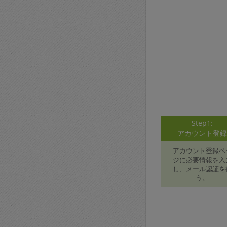
Step1:
アカウント登
アカウント登録ペ
ジに必要情報を入
し、メール認証を
う。