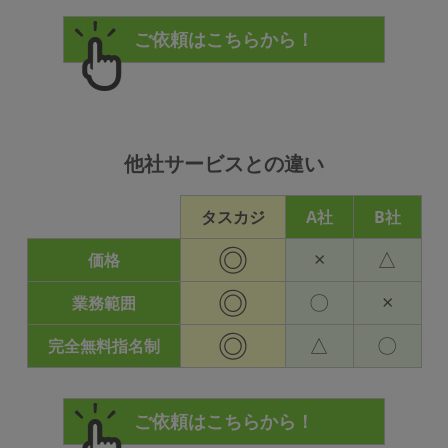
他社サービスとの違い
タスカジ
A社
B社
◎
×
△
価格
◎
〇
×
業務範囲
◎
△
〇
完全無料指名制