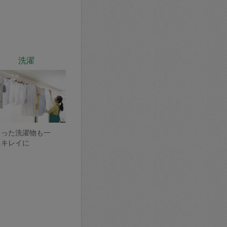
洗濯
まった洗濯物も一
にキレイに