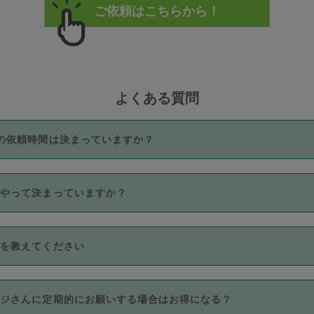
よくある質問
の依頼時間は決まっていますか？
つき3時間固定です。3時間を超えて依頼したい場合は、延長機能
うやって決まっていますか？
をご利用いただくには、タスカジさんに事前に相談し、合意の上事
。なお、3時間を下回っても、値引き等はございません。
価格帯の中からタスカジさん自身が価格を選んで設定しています。
法を教えてください
さんの価格設定には最初は制限があり、レビュー件数、レビューの
定可能な最高額が上がっていく仕組みになっています。
クレジットカード（Visa／Master／JCB／AMERICAN EXPRESS
カジさんに定期的にお願いする場合はお得になる？
のみとなります。