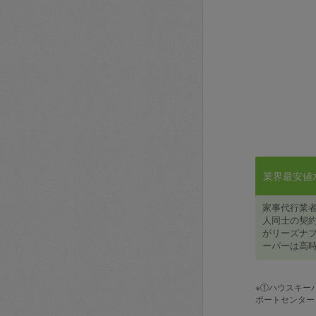
業界最安値水準
家事代行業
人同士の契約
がリーズナブ
ーパーは高時
※①ハウスキー
ポートセンター