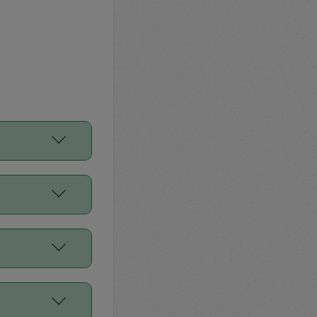
をご利用くださ
前申請すること
平均値、などで
／Diners