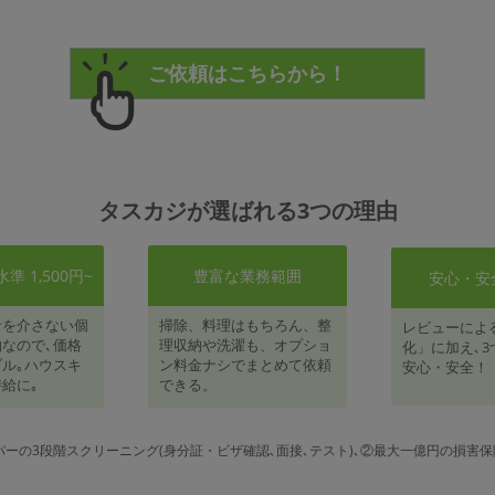
タスカジが選ばれる3つの理由
 1,500円~
豊富な業務範囲
安心・安
者を介さない個
掃除、料理はもちろん、整
レビューによ
なので､価格
理収納や洗濯も、オプショ
化」に加え､3
ル｡ハウスキ
ン料金ナシでまとめて依頼
安心・安全！
給に｡
できる。
パーの3段階スクリーニング(身分証・ビザ確認､面接､テスト)､②最大一億円の損害保