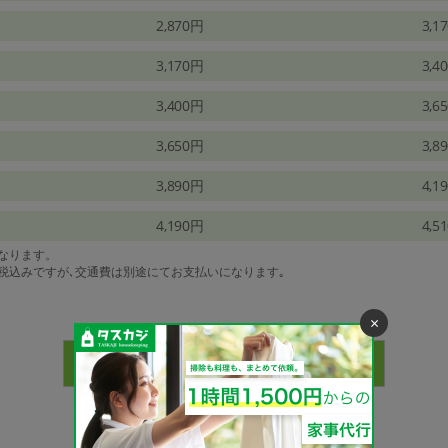
2,870円
3,1
3,170円
3,4
3,400円
3,6
3,650円
3,8
3,890円
4,1
4,190円
4,5
になります。
は税込みですが､交通費は別途にてお支払いになります｡
×