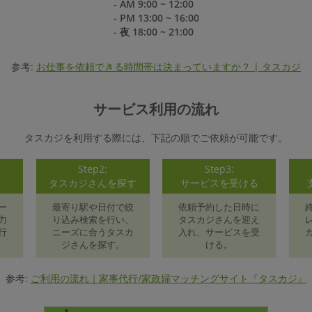
- AM 9:00 ~ 12:00
- PM 13:00 ~ 16:00
- 夜 18:00 ~ 21:00
参考:
お仕事を依頼できる時間帯は決まっていますか？ | タスカジ
サービス利用の流れ
タスカジを利用する際には、下記の順でご依頼が可能です。
Step2:
Step3:
録
タスカジさんを探す
サービスを受ける
ー
最寄り駅や日付で絞
依頼予約した日時に
力
り込み検索を行い、
タスカジさんを迎え
行
ニーズに合うタスカ
入れ、サービスを受
ジさんを探す。
ける。
参考:
ご利用の流れ｜家事代行/家政婦マッチングサイト『タスカジ』