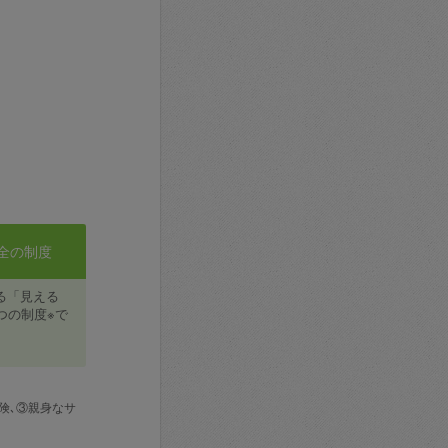
全の制度
る「見える
つの制度※で
険､③親身なサ