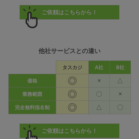
他社サービスとの違い
タスカジ
A社
B社
◎
×
△
価格
◎
〇
×
業務範囲
◎
△
〇
完全無料指名制