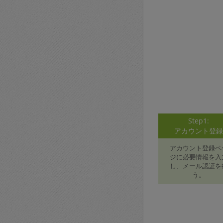
Step1:
アカウント登
アカウント登録ペ
ジに必要情報を入
し、メール認証を
う。