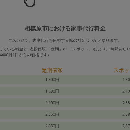
相模原市における家事代行料金
タスカジで、家事代行を依頼する際の料金は下記となります。
ている料金と､依頼種類(「定期」or 「スポット」)により､1時間あた
24年6月1日からの価格です）
定期依頼
スポッ
1,500円
1,8
1,800円
2,1
2,100円
2,3
2,350円
2,5
2,580円
2,8