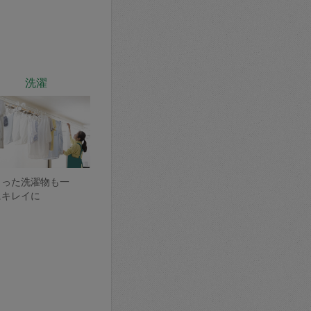
洗濯
まった洗濯物も一
にキレイに