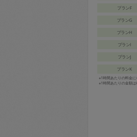
プランF
プランG
プランH
プランI
プランJ
プランK
※1時間あたりの料金
※1時間あたりの金額