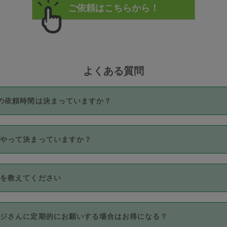
よくある質問
の依頼時間は決まっていますか？
つき3時間固定です。3時間を超えて依頼したい場合は、延長機能
うやって決まっていますか？
をご利用いただくには、タスカジさんに事前に相談し、合意の上事
。なお、3時間を下回っても、値引き等はございません。
価格帯の中からタスカジさん自身が価格を選んで設定しています。
法を教えてください
さんの価格設定には最初は制限があり、レビュー件数、レビューの
定可能な最高額が上がっていく仕組みになっています。
クレジットカード（Visa／Master／JCB／AMERICAN EXPRESS
カジさんに定期的にお願いする場合はお得になる？
のみとなります。