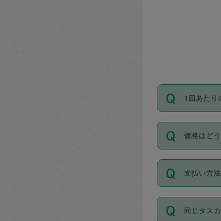
1回あたり
依頼1回に
価格はど
い。機能
が必要です
11種類の
支払い方
タスカジ
除々に設
お支払方法は
同じタス
Club）