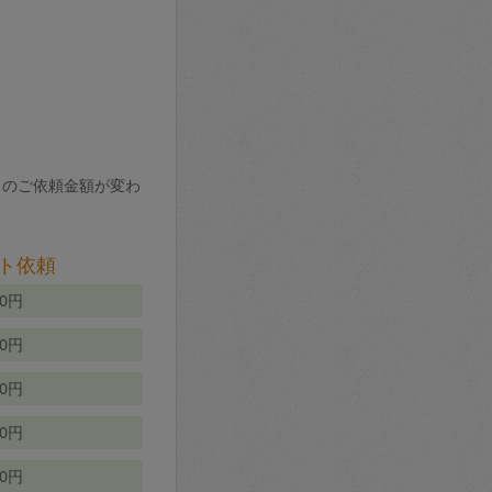
りのご依頼金額が変わ
ト依頼
00円
00円
50円
80円
70円