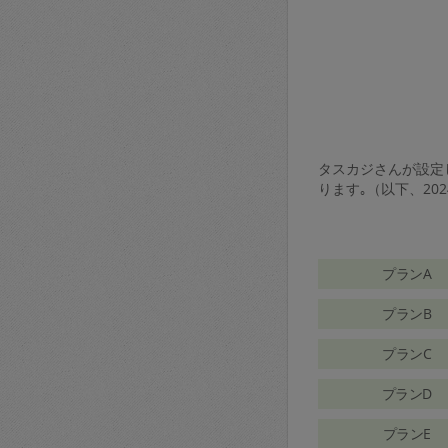
タスカジさんが設定し
ります｡（以下、20
プランA
プランB
プランC
プランD
プランE