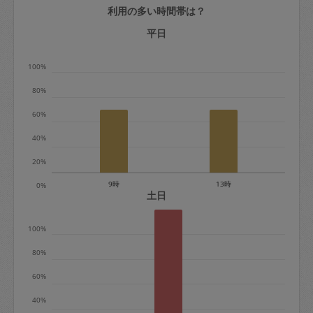
利用の多い時間帯は？
定期契約をキャンセルする場合、毎週定
期は月2回まで隔週定期は月1回までキャ
平日
ンセル料は発生しません。それ以上はキ
100%
ャンセル料が発生します。
80%
定期契約キャンセル料：
60%
・1回につき1,200円※
40%
・詳細ルールは、
こちら
を参照くださ
い。
20%
9時
13時
0%
※キャンセル料金の設定について：
土日
定期依頼1回（3時間）の金額とスポット
100%
1回（3時間）依頼した場合の金額の差額
相当で料金設定されています。
80%
60%
40%