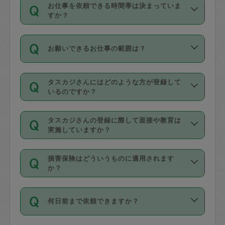
す。
丈夫です。
お仕事を依頼できる時間帯は決まっていま
料金のご請求と合わせてお支払いとなり
定期の最低利用回数は設けていない代わ
デビットカード・プリペイドカード（Vプ
すか？
ます。交通費の金額は「依頼の詳細」に
りに、一定数を超えたキャンセルは有償
リカ、au WALLETなど）
は支払にはご利
時間帯は3種類あります。いずれも１回あ
自動計算で表示されます。
でキャンセルすることが出来ます。
用いただけませんのでご注意ください。
お願いできるお仕事の範囲は？
たり３時間です。
銀行振込や現金払いも対応していませ
（例：毎週定期の場合は３回以上のキャ
ん。
掃除、整理収納、洗濯、買い物、料理、
・ＡＭ ９時～１２時
ンセルが有償（1200円、隔週定期の場合
なお、タスカジさんの交通費も、依頼料
タスカジさんにはどのような方が登録して
作り置きです。タスカジさんによってで
・ＰＭ １３時～１６時
いるのですか？
は２回以上のキャンセルが有償（1200
金のご請求と合わせてお支払いとなりま
きる仕事の範囲が異なりますので、依頼
・夜 １８時～２１時
円））
す。交通費の金額は「依頼の詳細」に自
主婦として長年の家事経験をお持ちの
する前にタスカジさんのプロフィールで
動計算で表示されます。
タスカジさんの登録に際して面接や教育は
方、栄養士・調理師といった資格者で保
確認してください。
開始時間を２時間前後変更することが可
実施していますか？
育園や学校の給食やレストランで料理関
基本的に、高所での作業や危険作業、屋
能です。依頼送信後、個別にタスカジさ
応募の際に、各自事務局との面接と説明
係の専門職に従事されていた方、日本で
外での作業は対象外です。
んにメッセージを送り調整してくださ
損害保険はどういうものに適用されます
を行っています。その後、身分証明書の
すでにハウスキーパーや英語の先生とし
か？
い。ただし、２時間を越えての調整はで
写真提出をしていただいています。外国
てお仕事をしているフィリピン出身の
きません。
依頼者とタスカジさんとの間でタスカジ
人の場合は在留カードで労働許可状況を
方、海外からの留学生、家事が好きな会
万が一、依頼した時間帯と作業時間が１
何日前まで依頼できますか？
を通して成立した作業時間内での作業に
確認しています。タスカジさんトレーニ
社員など様々なバックグラウンドの方が
時間も被らない場合、損害保険の対象外
適用されます。作業範囲は、掃除、洗
ング動画を使ったセルフトレーニングの
登録しています。
となりますので、ご注意ください。