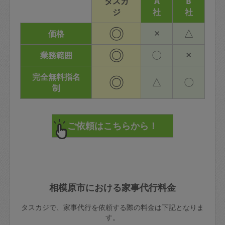
タスカ
A
B
ジ
社
社
◎
×
△
価格
◎
〇
×
業務範囲
完全無料指名
◎
△
〇
制
相模原市における家事代行料金
タスカジで、家事代行を依頼する際の料金は下記となりま
す。