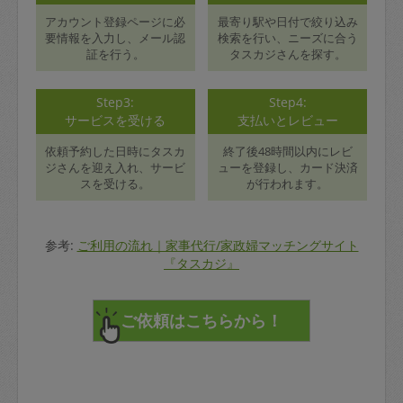
アカウント登録ページに必
最寄り駅や日付で絞り込み
要情報を入力し、メール認
検索を行い、ニーズに合う
証を行う。
タスカジさんを探す。
Step3:
Step4:
サービスを受ける
支払いとレビュー
依頼予約した日時にタスカ
終了後48時間以内にレビ
ジさんを迎え入れ、サービ
ューを登録し、カード決済
スを受ける。
が行われます。
参考:
ご利用の流れ｜家事代行/家政婦マッチングサイト
『タスカジ』