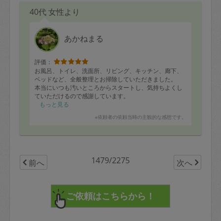
40代 女性より
あかねまる
評価：
お風呂、トイレ、洗面所、リビング、キッチン、廊下、
ベッドなど、全般整理とお掃除していただきました。
本当にいつも汚いところからスタートし、気持ちよくし
ていただけるので感謝しています。
今日は子供の送迎や、途中Wifi工事なども入り、バタバ
もっと見る
タして失礼しました。それでもテキパキスムーズに仕上
※依頼者の依頼当時の主観的な感想です。
げていただき、ありがとうございました。
1479/2275
前へ
次へ