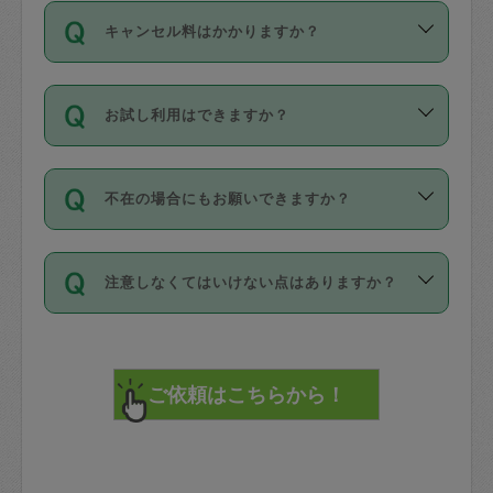
ご依頼は、現在を起点に3日後（72時間
濯、料理、作り置き、整理収納、買い物
のち、タスカジモニター宅にて３時間の
また外国人の方は英語しか話せない方、
キャンセル料はかかりますか？
以降）の日時から受付可能となっていま
です。作業中に物を壊したり、人にけが
現場トライアルを受け、合格したタスカ
日本語も話せる方など様々です。
す。
をさせたりした場合が対象で、補償金額
ジさんが活動されています。
キャンセル料には、以下の2種類がありま
ただし、72時間を切った直前の日程では
は対物1000万円、対人1億円が上限で
バックグラウンドや得意分野はプロフィ
お試し利用はできますか？
す。
タスカジさんへ「募集」をかけることが
す。
※テストセンターの講評は１件目のレビュ
ールに記載していますので、各自の得意
可能です。
ーとして記載されていますので依頼の際
分野を見極めて、目的に合わせてお仕事
「お試し利用」というメニューはありま
万が一損害が発生した場合は、その場の
に参考にしてください。
を依頼してください。
不在の場合にもお願いできますか？
せんが、「一回のみ」依頼を活用するこ
1. 直前キャンセル（定期、スポット契約
写真を撮り、
参考
：
【詳細】タスカジさんの登録に際
とによって、気に入ったタスカジさんを
共通）
タスカジサポートセンターまでご連絡く
して面接や教育は実施していますか？
不在の場合の作業はタスカジさんの同意
見つけることができます。
・タスカジさんのお仕事開始予定時間前
ださい。
注意しなくてはいけない点はありますか？
が必要です。数回の依頼ののち、タスカ
72時間を超える※と、以下のキャンセル
詳細FAQ：
損害賠償保険について教えて
ジさんと依頼者の間で十分な信頼関係が
まず、条件の合う気になるタスカジさ
料が発生します。
ください。
貴重品は紛失の際トラブルの元となるの
できたのち、タスカジさんに依頼してみ
ん、２・３人に「スポット」依頼をして
で、必ず鍵のかかるロッカーや金庫に入
てください。
みてください。
直前キャンセル料：
れて依頼者の責任の元管理するよう心掛
不在時に部屋に入るためにタスカジさん
その後、一番気に入ったタスカジさんに
72時間前〜24時間前＝依頼料金の50%
けてください。
に鍵を預ける必要がありますが、タスカ
「定期（毎週・隔週）」依頼をしてくだ
24時間前～1時間前＝依頼金額の100%
※パスポート、クレジットカード、銀行カ
ジさんが紛失した鍵によって二次的な損
さい。
1時間前〜実施時間＝依頼金額の100%＋
ード、5千円以上のアクセサリー、500円
害（たとえば、第三者の侵入など）が起
交通費全額