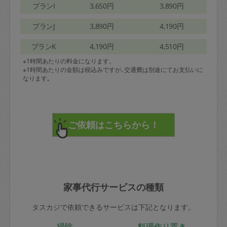
プランI
3,650円
3,890円
プランJ
3,890円
4,190円
プランK
4,190円
4,510円
※1時間あたりの料金になります。
※1時間あたりの金額は税込みですが､交通費は別途にてお支払いに
なります｡
家事代行サービスの種類
タスカジで依頼できるサービスは下記となります。
掃除
料理作り置き