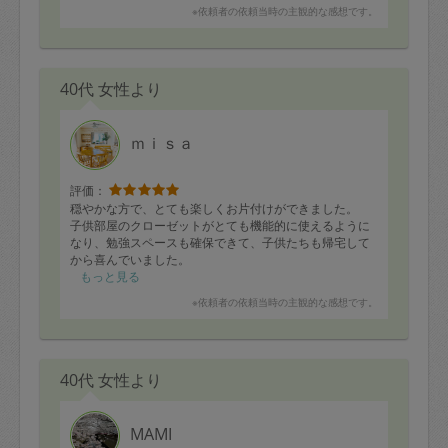
※依頼者の依頼当時の主観的な感想です。
40代 女性より
ｍｉｓａ
評価：
穏やかな方で、とても楽しくお片付けができました。
子供部屋のクローゼットがとても機能的に使えるように
なり、勉強スペースも確保できて、子供たちも帰宅して
から喜んでいました。
ありがとうございました！
もっと見る
※依頼者の依頼当時の主観的な感想です。
40代 女性より
MAMI