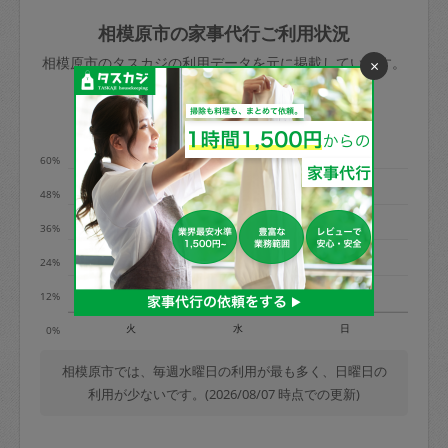
玉、など
きた場合は損害保険の対象外となるので
依頼者不在による当日キャンセル＝依頼
相模原市の家事代行ご利用状況
ご注意ください。
金額の100%＋交通費全額
相模原市のタスカジの利用データを元に掲載しています。
×
あわせてこちらも参照ください
：
初めて
利用します。注意しなくてはいけない点
※例：依頼日時／土曜日午前9時開始の場
利用の多い曜日は？
はありますか？
合、水曜日午前9時以降はキャンセル料が
発生
60%
水曜日9時〜金曜日9時まで＝依頼料金の
48%
50%
36%
金曜日9時～土曜日8時まで＝依頼金額の
100%
24%
土曜日8時〜実施時間＝依頼金額の100%
12%
＋交通費全額
火
水
日
0%
依頼者不在による当日キャンセル＝依頼
金額の100%＋交通費全額
相模原市では、毎週水曜日の利用が最も多く、日曜日の
利用が少ないです。(2026/08/07 時点での更新)
2. 定期契約キャンセル（定期契約のみ）