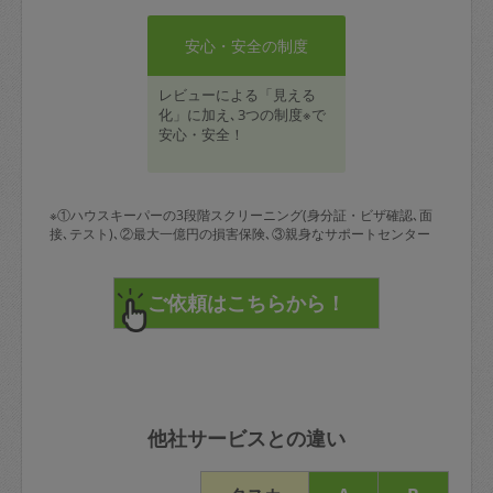
安心・安全の制度
レビューによる「見える
化」に加え､3つの制度※で
安心・安全！
※①ハウスキーパーの3段階スクリーニング(身分証・ビザ確認､面
接､テスト)､②最大一億円の損害保険､③親身なサポートセンター
他社サービスとの違い