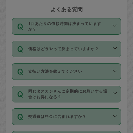
よくある質問
1回あたりの依頼時間は決まっています
か？
依頼1回につき3時間固定です。3時間を
価格はどうやって決まっていますか？
超えて依頼したい場合は、延長機能をご
利用ください。機能をご利用いただくに
11種類の価格帯の中からタスカジさん自
は、タスカジさんに事前に相談し、合意
支払い方法を教えてください
身が価格を選んで設定しています。
の上事前申請することが必要です。な
タスカジさんの価格設定には最初は制限
お、3時間を下回っても、値引き等はござ
お支払方法はクレジットカード（Visa／
があり、レビュー件数、レビューの平均
いません。
同じタスカジさんに定期的にお願いする場
Master／JCB／AMERICAN EXPRESS／
値、などで除々に設定可能な最高額が上
合はお得になる？
Diners Club）のみとなります。
がっていく仕組みになっています。
依頼には「スポット」と「定期（毎週｜
カード情報のご登録は、依頼リクエスト
交通費は料金に含まれますか？
隔週）」があり、「定期」の依頼は「ス
を行う際にご入力ください。プロフィー
ポット」よりお得な料金でご利用できま
ル登録時にはご入力いただかなくても大
交通費は依頼料金とは別途発生し、依頼