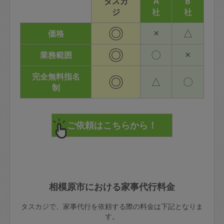
タスカ
A
B
ジ
社
社
◎
×
△
価格
◎
〇
×
業務範囲
完全無料指名
◎
△
〇
制
相模原市における家事代行料金
タスカジで、家事代行を依頼する際の料金は下記となりま
す。