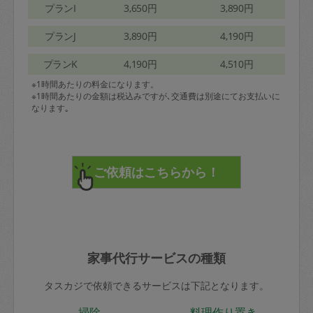
プランI
3,650円
3,890円
プランJ
3,890円
4,190円
プランK
4,190円
4,510円
※1時間あたりの料金になります。
※1時間あたりの金額は税込みですが､交通費は別途にてお支払いに
なります｡
家事代行サービスの種類
タスカジで依頼できるサービスは下記となります。
掃除
料理作り置き