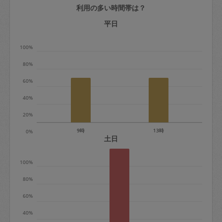
利用の多い時間帯は？
定期契約をキャンセルする場合、毎週定
期は月2回まで隔週定期は月1回までキャ
平日
ンセル料は発生しません。それ以上はキ
100%
ャンセル料が発生します。
80%
定期契約キャンセル料：
60%
・1回につき1,200円※
40%
・詳細ルールは、
こちら
を参照くださ
い。
20%
9時
13時
0%
※キャンセル料金の設定について：
土日
定期依頼1回（3時間）の金額とスポット
100%
1回（3時間）依頼した場合の金額の差額
相当で料金設定されています。
80%
60%
40%