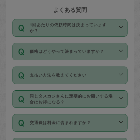
よくある質問
1回あたりの依頼時間は決まっています
か？
依頼1回につき3時間固定です。3時間を
価格はどうやって決まっていますか？
超えて依頼したい場合は、延長機能をご
利用ください。機能をご利用いただくに
11種類の価格帯の中からタスカジさん自
は、タスカジさんに事前に相談し、合意
支払い方法を教えてください
身が価格を選んで設定しています。
の上事前申請することが必要です。な
タスカジさんの価格設定には最初は制限
お、3時間を下回っても、値引き等はござ
お支払方法はクレジットカード（Visa／
があり、レビュー件数、レビューの平均
いません。
同じタスカジさんに定期的にお願いする場
Master／JCB／AMERICAN EXPRESS／
値、などで除々に設定可能な最高額が上
合はお得になる？
Diners Club）のみとなります。
がっていく仕組みになっています。
依頼には「スポット」と「定期（毎週｜
カード情報のご登録は、依頼リクエスト
交通費は料金に含まれますか？
隔週）」があり、「定期」の依頼は「ス
を行う際にご入力ください。プロフィー
ポット」よりお得な料金でご利用できま
ル登録時にはご入力いただかなくても大
交通費は依頼料金とは別途発生し、依頼