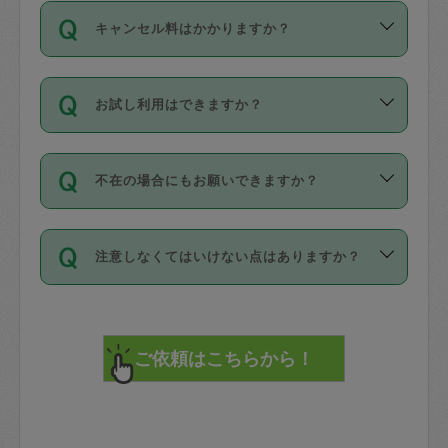
ご依頼は、現在を起点に3日後（72時間
濯、料理、作り置き、整理収納、買い物
のち、タスカジモニター宅にて３時間の
また外国人の方は英語しか話せない方、
キャンセル料はかかりますか？
以降）の日時から受付可能となっていま
です。作業中に物を壊したり、人にけが
現場トライアルを受け、合格したタスカ
日本語も話せる方など様々です。
す。
をさせたりした場合が対象で、補償金額
ジさんが活動されています。
キャンセル料には、以下の2種類がありま
ただし、72時間を切った直前の日程では
は対物1000万円、対人1億円が上限で
バックグラウンドや得意分野はプロフィ
お試し利用はできますか？
す。
タスカジさんへ「募集」をかけることが
す。
※テストセンターの講評は１件目のレビュ
ールに記載していますので、各自の得意
可能です。
ーとして記載されていますので依頼の際
分野を見極めて、目的に合わせてお仕事
「お試し利用」というメニューはありま
万が一損害が発生した場合は、その場の
に参考にしてください。
を依頼してください。
不在の場合にもお願いできますか？
せんが、「一回のみ」依頼を活用するこ
1. 直前キャンセル（定期、スポット契約
写真を撮り、
参考
：
【詳細】タスカジさんの登録に際
とによって、気に入ったタスカジさんを
共通）
タスカジサポートセンターまでご連絡く
して面接や教育は実施していますか？
不在の場合の作業はタスカジさんの同意
見つけることができます。
・タスカジさんのお仕事開始予定時間前
ださい。
注意しなくてはいけない点はありますか？
が必要です。数回の依頼ののち、タスカ
72時間を超える※と、以下のキャンセル
詳細FAQ：
損害賠償保険について教えて
ジさんと依頼者の間で十分な信頼関係が
まず、条件の合う気になるタスカジさ
料が発生します。
ください。
貴重品は紛失の際トラブルの元となるの
できたのち、タスカジさんに依頼してみ
ん、２・３人に「スポット」依頼をして
で、必ず鍵のかかるロッカーや金庫に入
てください。
みてください。
直前キャンセル料：
れて依頼者の責任の元管理するよう心掛
不在時に部屋に入るためにタスカジさん
その後、一番気に入ったタスカジさんに
72時間前〜24時間前＝依頼料金の50%
けてください。
に鍵を預ける必要がありますが、タスカ
「定期（毎週・隔週）」依頼をしてくだ
24時間前～1時間前＝依頼金額の100%
※パスポート、クレジットカード、銀行カ
ジさんが紛失した鍵によって二次的な損
さい。
1時間前〜実施時間＝依頼金額の100%＋
ード、5千円以上のアクセサリー、500円
害（たとえば、第三者の侵入など）が起
交通費全額