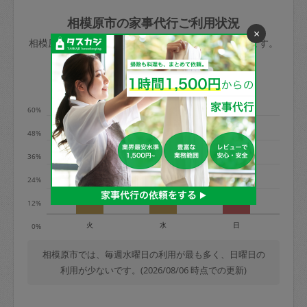
玉、など
きた場合は損害保険の対象外となるので
依頼者不在による当日キャンセル＝依頼
相模原市の家事代行ご利用状況
×
ご注意ください。
金額の100%＋交通費全額
相模原市のタスカジの利用データを元に掲載しています。
あわせてこちらも参照ください
：
初めて
利用します。注意しなくてはいけない点
※例：依頼日時／土曜日午前9時開始の場
利用の多い曜日は？
はありますか？
合、水曜日午前9時以降はキャンセル料が
発生
60%
水曜日9時〜金曜日9時まで＝依頼料金の
48%
50%
36%
金曜日9時～土曜日8時まで＝依頼金額の
100%
24%
土曜日8時〜実施時間＝依頼金額の100%
12%
＋交通費全額
火
水
日
0%
依頼者不在による当日キャンセル＝依頼
金額の100%＋交通費全額
相模原市では、毎週水曜日の利用が最も多く、日曜日の
利用が少ないです。(2026/08/06 時点での更新)
2. 定期契約キャンセル（定期契約のみ）