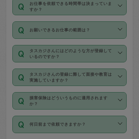
す。
丈夫です。
お仕事を依頼できる時間帯は決まっていま
料金のご請求と合わせてお支払いとなり
定期の最低利用回数は設けていない代わ
デビットカード・プリペイドカード（Vプ
すか？
ます。交通費の金額は「依頼の詳細」に
りに、一定数を超えたキャンセルは有償
リカ、au WALLETなど）
は支払にはご利
時間帯は3種類あります。いずれも１回あ
自動計算で表示されます。
でキャンセルすることが出来ます。
用いただけませんのでご注意ください。
お願いできるお仕事の範囲は？
たり３時間です。
銀行振込や現金払いも対応していませ
（例：毎週定期の場合は３回以上のキャ
ん。
掃除、整理収納、洗濯、買い物、料理、
・ＡＭ ９時～１２時
ンセルが有償（1200円、隔週定期の場合
なお、タスカジさんの交通費も、依頼料
タスカジさんにはどのような方が登録して
作り置きです。タスカジさんによってで
・ＰＭ １３時～１６時
いるのですか？
は２回以上のキャンセルが有償（1200
金のご請求と合わせてお支払いとなりま
きる仕事の範囲が異なりますので、依頼
・夜 １８時～２１時
円））
す。交通費の金額は「依頼の詳細」に自
主婦として長年の家事経験をお持ちの
する前にタスカジさんのプロフィールで
動計算で表示されます。
タスカジさんの登録に際して面接や教育は
方、栄養士・調理師といった資格者で保
確認してください。
開始時間を２時間前後変更することが可
実施していますか？
育園や学校の給食やレストランで料理関
基本的に、高所での作業や危険作業、屋
能です。依頼送信後、個別にタスカジさ
応募の際に、各自事務局との面接と説明
係の専門職に従事されていた方、日本で
外での作業は対象外です。
んにメッセージを送り調整してくださ
損害保険はどういうものに適用されます
を行っています。その後、身分証明書の
すでにハウスキーパーや英語の先生とし
か？
い。ただし、２時間を越えての調整はで
写真提出をしていただいています。外国
てお仕事をしているフィリピン出身の
きません。
依頼者とタスカジさんとの間でタスカジ
人の場合は在留カードで労働許可状況を
方、海外からの留学生、家事が好きな会
万が一、依頼した時間帯と作業時間が１
何日前まで依頼できますか？
を通して成立した作業時間内での作業に
確認しています。タスカジさんトレーニ
社員など様々なバックグラウンドの方が
時間も被らない場合、損害保険の対象外
適用されます。作業範囲は、掃除、洗
ング動画を使ったセルフトレーニングの
登録しています。
となりますので、ご注意ください。