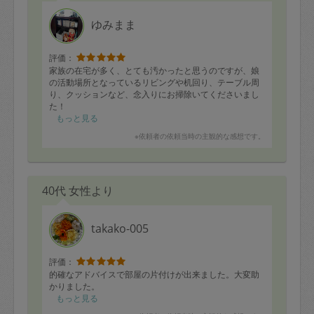
ゆみまま
評価：
家族の在宅が多く、とても汚かったと思うのですが、娘
の活動場所となっているリビングや机回り、テーブル周
り、クッションなど、念入りにお掃除いてくださいまし
た！
もっと見る
掃除機が稼働悪くて、申し訳ございません・・・でも、
※依頼者の依頼当時の主観的な感想です。
丁寧にお布団をやってくださり、とても有難いです♡
初めてお掃除みた娘が、
ぴかぴか～☆☆と
40代 女性より
絶賛してました！
ありがとうございました。
takako-005
評価：
的確なアドバイスで部屋の片付けが出来ました。大変助
かりました。
もっと見る