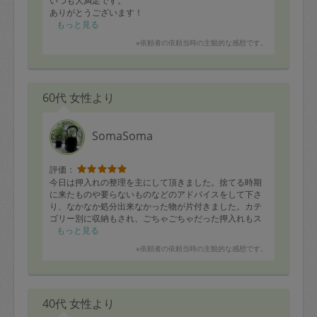
いつも大満足です。
ありがとうございます！
もっと見る
※依頼者の依頼当時の主観的な感想です。
60代 女性より
SomaSoma
評価：
今日は押入れの整理を主にして頂きました。捨てる時期
に来たものや要らないものなどのアドバイスをして下さ
り、なかなか処分出来なかった物が片付きました。カテ
ゴリー別に収納もされ、ごちゃごちゃだった押入れもス
ペースに余裕が出来ました！
もっと見る
※依頼者の依頼当時の主観的な感想です。
40代 女性より