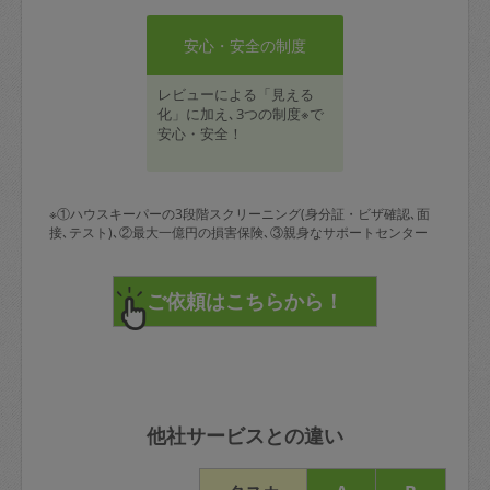
安心・安全の制度
レビューによる「見える
化」に加え､3つの制度※で
安心・安全！
※①ハウスキーパーの3段階スクリーニング(身分証・ビザ確認､面
接､テスト)､②最大一億円の損害保険､③親身なサポートセンター
他社サービスとの違い