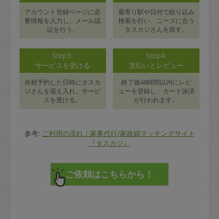
アカウント登録ページに必
最寄り駅や日付で絞り込み
要情報を入力し、メール認
検索を行い、ニーズに合う
証を行う。
タスカジさんを探す。
Step3:
Step4:
サービスを受ける
支払いとレビュー
依頼予約した日時にタスカ
終了後48時間以内にレビ
ジさんを迎え入れ、サービ
ューを登録し、カード決済
スを受ける。
が行われます。
参考:
ご利用の流れ｜家事代行/家政婦マッチングサイト
『タスカジ』