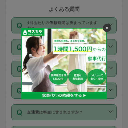
よくある質問
1回あたりの依頼時間は決まっています
×
か？
依頼1回につき3時間固定です。3時間を
価格はどうやって決まっていますか？
超えて依頼したい場合は、延長機能をご
利用ください。機能をご利用いただくに
11種類の価格帯の中からタスカジさん自
は、タスカジさんに事前に相談し、合意
支払い方法を教えてください
身が価格を選んで設定しています。
の上事前申請することが必要です。な
タスカジさんの価格設定には最初は制限
お、3時間を下回っても、値引き等はござ
お支払方法はクレジットカード（Visa／
があり、レビュー件数、レビューの平均
いません。
同じタスカジさんに定期的にお願いする場
Master／JCB／AMERICAN EXPRESS／
値、などで除々に設定可能な最高額が上
合はお得になる？
Diners Club）のみとなります。
がっていく仕組みになっています。
依頼には「スポット」と「定期（毎週｜
カード情報のご登録は、依頼リクエスト
交通費は料金に含まれますか？
隔週）」があり、「定期」の依頼は「ス
を行う際にご入力ください。プロフィー
ポット」よりお得な料金でご利用できま
ル登録時にはご入力いただかなくても大
交通費は依頼料金とは別途発生し、依頼