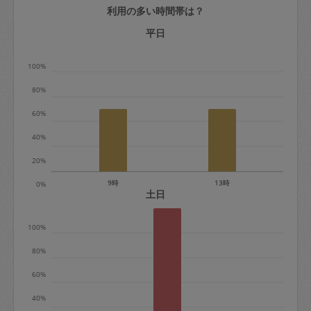
利用の多い時間帯は？
定期契約をキャンセルする場合、毎週定
期は月2回まで隔週定期は月1回までキャ
平日
ンセル料は発生しません。それ以上はキ
100%
ャンセル料が発生します。
80%
定期契約キャンセル料：
60%
・1回につき1,200円※
40%
・詳細ルールは、
こちら
を参照くださ
い。
20%
9時
13時
0%
※キャンセル料金の設定について：
土日
定期依頼1回（3時間）の金額とスポット
100%
1回（3時間）依頼した場合の金額の差額
相当で料金設定されています。
80%
60%
40%