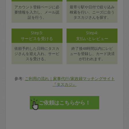
アカウント登録ページに必
最寄り駅や日付で絞り込み
要情報を入力し、メール認
検索を行い、ニーズに合う
証を行う。
タスカジさんを探す。
Step3:
Step4:
サービスを受ける
支払いとレビュー
依頼予約した日時にタスカ
終了後48時間以内にレビ
ジさんを迎え入れ、サービ
ューを登録し、カード決済
スを受ける。
が行われます。
参考:
ご利用の流れ｜家事代行/家政婦マッチングサイト
『タスカジ』