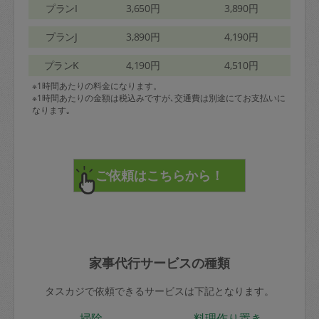
プランI
3,650円
3,890円
プランJ
3,890円
4,190円
プランK
4,190円
4,510円
※1時間あたりの料金になります。
※1時間あたりの金額は税込みですが､交通費は別途にてお支払いに
なります｡
家事代行サービスの種類
タスカジで依頼できるサービスは下記となります。
掃除
料理作り置き