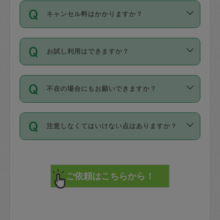
ご依頼は、現在を起点に3日後（72時間
濯、料理、作り置き、整理収納、買い物
のち、タスカジモニター宅にて３時間の
また外国人の方は英語しか話せない方、
キャンセル料はかかりますか？
以降）の日時から受付可能となっていま
です。作業中に物を壊したり、人にけが
現場トライアルを受け、合格したタスカ
日本語も話せる方など様々です。
す。
をさせたりした場合が対象で、補償金額
ジさんが活動されています。
キャンセル料には、以下の2種類がありま
ただし、72時間を切った直前の日程では
は対物1000万円、対人1億円が上限で
バックグラウンドや得意分野はプロフィ
お試し利用はできますか？
す。
タスカジさんへ「募集」をかけることが
す。
※テストセンターの講評は１件目のレビュ
ールに記載していますので、各自の得意
可能です。
ーとして記載されていますので依頼の際
分野を見極めて、目的に合わせてお仕事
「お試し利用」というメニューはありま
万が一損害が発生した場合は、その場の
に参考にしてください。
を依頼してください。
不在の場合にもお願いできますか？
せんが、「一回のみ」依頼を活用するこ
1. 直前キャンセル（定期、スポット契約
写真を撮り、
参考
：
【詳細】タスカジさんの登録に際
とによって、気に入ったタスカジさんを
共通）
タスカジサポートセンターまでご連絡く
して面接や教育は実施していますか？
不在の場合の作業はタスカジさんの同意
見つけることができます。
・タスカジさんのお仕事開始予定時間前
ださい。
注意しなくてはいけない点はありますか？
が必要です。数回の依頼ののち、タスカ
72時間を超える※と、以下のキャンセル
詳細FAQ：
損害賠償保険について教えて
ジさんと依頼者の間で十分な信頼関係が
まず、条件の合う気になるタスカジさ
料が発生します。
ください。
貴重品は紛失の際トラブルの元となるの
できたのち、タスカジさんに依頼してみ
ん、２・３人に「スポット」依頼をして
で、必ず鍵のかかるロッカーや金庫に入
てください。
みてください。
直前キャンセル料：
れて依頼者の責任の元管理するよう心掛
不在時に部屋に入るためにタスカジさん
その後、一番気に入ったタスカジさんに
72時間前〜24時間前＝依頼料金の50%
けてください。
に鍵を預ける必要がありますが、タスカ
「定期（毎週・隔週）」依頼をしてくだ
24時間前～1時間前＝依頼金額の100%
※パスポート、クレジットカード、銀行カ
ジさんが紛失した鍵によって二次的な損
さい。
1時間前〜実施時間＝依頼金額の100%＋
ード、5千円以上のアクセサリー、500円
害（たとえば、第三者の侵入など）が起
交通費全額