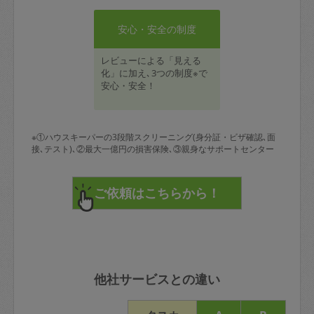
安心・安全の制度
レビューによる「見える
化」に加え､3つの制度※で
安心・安全！
※①ハウスキーパーの3段階スクリーニング(身分証・ビザ確認､面
接､テスト)､②最大一億円の損害保険､③親身なサポートセンター
他社サービスとの違い