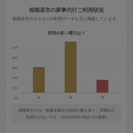
玉、など
きた場合は損害保険の対象外となるので
依頼者不在による当日キャンセル＝依頼
相模原市の家事代行ご利用状況
ご注意ください。
金額の100%＋交通費全額
相模原市のタスカジの利用データを元に掲載しています。
あわせてこちらも参照ください
：
初めて
利用します。注意しなくてはいけない点
※例：依頼日時／土曜日午前9時開始の場
利用の多い曜日は？
はありますか？
合、水曜日午前9時以降はキャンセル料が
発生
60%
水曜日9時〜金曜日9時まで＝依頼料金の
48%
50%
36%
金曜日9時～土曜日8時まで＝依頼金額の
100%
24%
土曜日8時〜実施時間＝依頼金額の100%
12%
＋交通費全額
火
水
日
0%
依頼者不在による当日キャンセル＝依頼
金額の100%＋交通費全額
相模原市では、毎週水曜日の利用が最も多く、日曜日の
利用が少ないです。(2026/08/07 時点での更新)
2. 定期契約キャンセル（定期契約のみ）