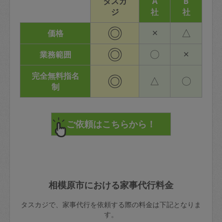
タスカ
A
B
ジ
社
社
◎
×
△
価格
◎
〇
×
業務範囲
完全無料指名
◎
△
〇
制
相模原市における家事代行料金
タスカジで、家事代行を依頼する際の料金は下記となりま
す。