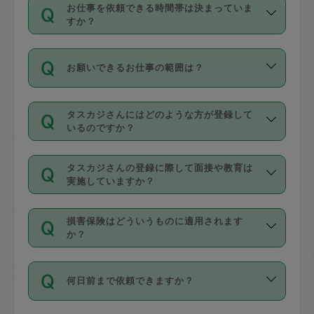
す。
丈夫です。
お仕事を依頼できる時間帯は決まっていま
料金のご請求と合わせてお支払いとなり
定期の最低利用回数は設けていない代わ
デビットカード・プリペイドカード（Vプ
すか？
ます。交通費の金額は「依頼の詳細」に
りに、一定数を超えたキャンセルは有償
リカ、au WALLETなど）
は支払にはご利
時間帯は3種類あります。いずれも１回あ
自動計算で表示されます。
でキャンセルすることが出来ます。
用いただけませんのでご注意ください。
お願いできるお仕事の範囲は？
たり３時間です。
銀行振込や現金払いも対応していませ
（例：毎週定期の場合は３回以上のキャ
ん。
掃除、整理収納、洗濯、買い物、料理、
・ＡＭ ９時～１２時
ンセルが有償（1200円、隔週定期の場合
なお、タスカジさんの交通費も、依頼料
タスカジさんにはどのような方が登録して
作り置きです。タスカジさんによってで
・ＰＭ １３時～１６時
いるのですか？
は２回以上のキャンセルが有償（1200
金のご請求と合わせてお支払いとなりま
きる仕事の範囲が異なりますので、依頼
・夜 １８時～２１時
円））
す。交通費の金額は「依頼の詳細」に自
主婦として長年の家事経験をお持ちの
する前にタスカジさんのプロフィールで
動計算で表示されます。
タスカジさんの登録に際して面接や教育は
方、栄養士・調理師といった資格者で保
確認してください。
開始時間を２時間前後変更することが可
実施していますか？
育園や学校の給食やレストランで料理関
基本的に、高所での作業や危険作業、屋
能です。依頼送信後、個別にタスカジさ
応募の際に、各自事務局との面接と説明
係の専門職に従事されていた方、日本で
外での作業は対象外です。
んにメッセージを送り調整してくださ
損害保険はどういうものに適用されます
を行っています。その後、身分証明書の
すでにハウスキーパーや英語の先生とし
か？
い。ただし、２時間を越えての調整はで
写真提出をしていただいています。外国
てお仕事をしているフィリピン出身の
きません。
依頼者とタスカジさんとの間でタスカジ
人の場合は在留カードで労働許可状況を
方、海外からの留学生、家事が好きな会
万が一、依頼した時間帯と作業時間が１
何日前まで依頼できますか？
を通して成立した作業時間内での作業に
確認しています。タスカジさんトレーニ
社員など様々なバックグラウンドの方が
時間も被らない場合、損害保険の対象外
適用されます。作業範囲は、掃除、洗
ング動画を使ったセルフトレーニングの
登録しています。
となりますので、ご注意ください。