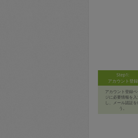
Step1:
アカウント登
アカウント登録ペ
ジに必要情報を入
し、メール認証を
う。