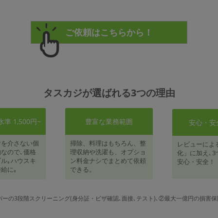
タスカジが選ばれる3つの理由
 1,500円~
豊富な業務範囲
安心・安
者を介さない個
掃除、料理はもちろん、整
レビューによ
なので､価格
理収納や洗濯も、オプショ
化」に加え､3
ル｡ハウスキ
ン料金ナシでまとめて依頼
安心・安全！
給に｡
できる。
パーの3段階スクリーニング(身分証・ビザ確認､面接､テスト)､②最大一億円の損害保