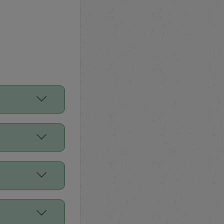
をご利用くださ
前申請すること
平均値、などで
／Diners