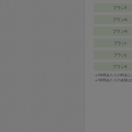
プランF
プランG
プランH
プランI
プランJ
プランK
※1時間あたりの料金
※1時間あたりの金額