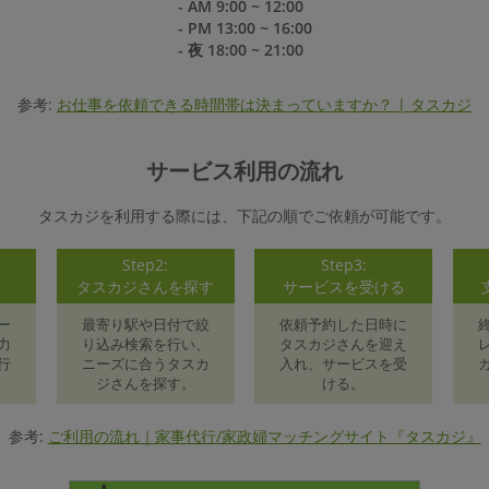
- AM 9:00 ~ 12:00
- PM 13:00 ~ 16:00
- 夜 18:00 ~ 21:00
参考:
お仕事を依頼できる時間帯は決まっていますか？ | タスカジ
サービス利用の流れ
タスカジを利用する際には、下記の順でご依頼が可能です。
Step2:
Step3:
録
タスカジさんを探す
サービスを受ける
ー
最寄り駅や日付で絞
依頼予約した日時に
力
り込み検索を行い、
タスカジさんを迎え
行
ニーズに合うタスカ
入れ、サービスを受
ジさんを探す。
ける。
参考:
ご利用の流れ｜家事代行/家政婦マッチングサイト『タスカジ』