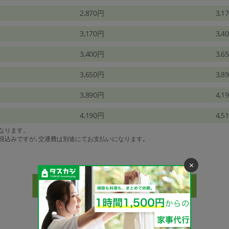
2,870円
3,1
3,170円
3,4
3,400円
3,6
3,650円
3,8
3,890円
4,1
4,190円
4,5
になります。
は税込みですが､交通費は別途にてお支払いになります｡
×