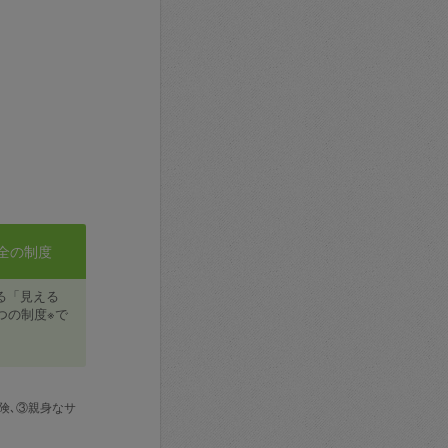
全の制度
る「見える
つの制度※で
険､③親身なサ