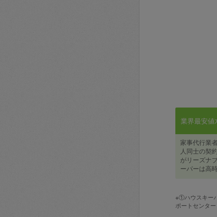
業界最安値水準
家事代行業
人同士の契約
がリーズナブ
ーパーは高時
※①ハウスキー
ポートセンター