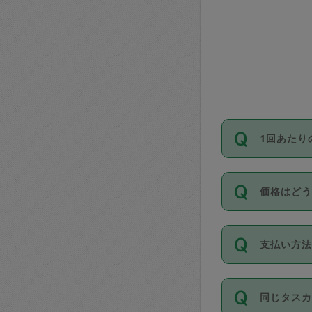
1回あたり
依頼1回に
価格はど
い。機能
が必要です
11種類の
支払い方
タスカジ
除々に設
お支払方法は
同じタス
Club）