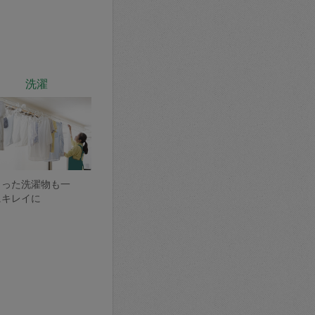
洗濯
まった洗濯物も一
にキレイに