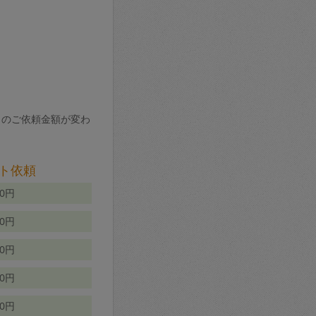
りのご依頼金額が変わ
ト依頼
00円
00円
50円
80円
70円