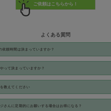
よくある質問
の依頼時間は決まっていますか？
つき3時間固定です。3時間を超えて依頼したい場合は、延長機能
うやって決まっていますか？
をご利用いただくには、タスカジさんに事前に相談し、合意の上事
。なお、3時間を下回っても、値引き等はございません。
価格帯の中からタスカジさん自身が価格を選んで設定しています。
法を教えてください
さんの価格設定には最初は制限があり、レビュー件数、レビューの
定可能な最高額が上がっていく仕組みになっています。
クレジットカード（Visa／Master／JCB／AMERICAN EXPRESS
カジさんに定期的にお願いする場合はお得になる？
のみとなります。