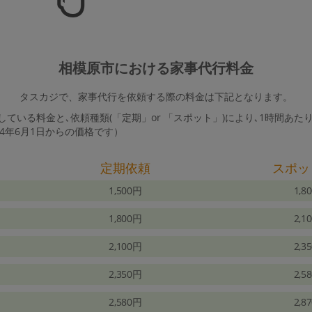
相模原市における家事代行料金
タスカジで、家事代行を依頼する際の料金は下記となります。
ている料金と､依頼種類(「定期」or 「スポット」)により､1時間あた
24年6月1日からの価格です）
定期依頼
スポッ
1,500円
1,8
1,800円
2,1
2,100円
2,3
2,350円
2,5
2,580円
2,8