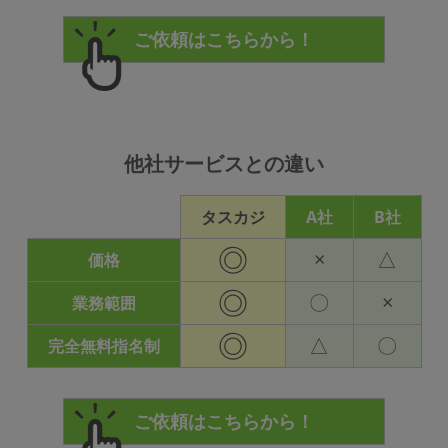
他社サービスとの違い
タスカジ
A社
B社
◎
×
△
価格
◎
〇
×
業務範囲
◎
△
〇
完全無料指名制