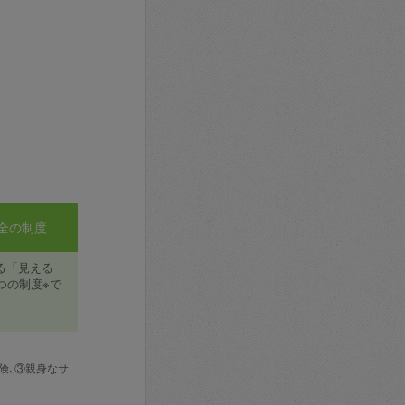
全の制度
る「見える
つの制度※で
険､③親身なサ