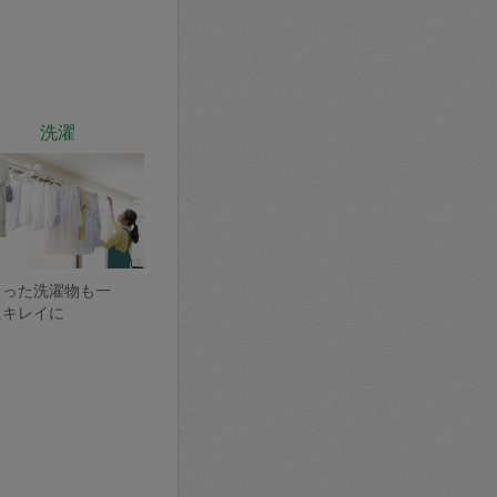
洗濯
まった洗濯物も一
にキレイに