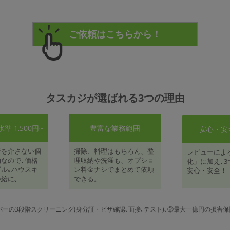
タスカジが選ばれる3つの理由
 1,500円~
豊富な業務範囲
安心・安
者を介さない個
掃除、料理はもちろん、整
レビューによ
なので､価格
理収納や洗濯も、オプショ
化」に加え､3
ル｡ハウスキ
ン料金ナシでまとめて依頼
安心・安全！
給に｡
できる。
パーの3段階スクリーニング(身分証・ビザ確認､面接､テスト)､②最大一億円の損害保