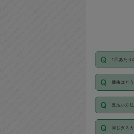
1回あたり
依頼1回に
価格はど
い。機能
が必要です
11種類の
支払い方
タスカジ
除々に設
お支払方法は
同じタス
Club）