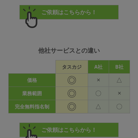
他社サービスとの違い
タスカジ
A社
B社
◎
×
△
価格
◎
〇
×
業務範囲
◎
△
〇
完全無料指名制