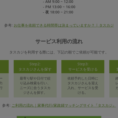
- AM 9:00 ~ 12:00
- PM 13:00 ~ 16:00
- 夜 18:00 ~ 21:00
参考:
お仕事を依頼できる時間帯は決まっていますか？ | タスカジ
サービス利用の流れ
タスカジを利用する際には、下記の順でご依頼が可能です。
Step2:
Step3:
録
タスカジさんを探す
サービスを受ける
ー
最寄り駅や日付で絞
依頼予約した日時に
力
り込み検索を行い、
タスカジさんを迎え
行
ニーズに合うタスカ
入れ、サービスを受
ジさんを探す。
ける。
参考:
ご利用の流れ｜家事代行/家政婦マッチングサイト『タスカジ』