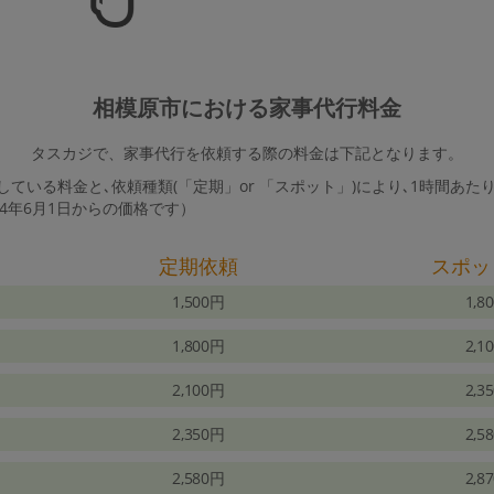
相模原市における家事代行料金
タスカジで、家事代行を依頼する際の料金は下記となります。
ている料金と､依頼種類(「定期」or 「スポット」)により､1時間あた
24年6月1日からの価格です）
定期依頼
スポッ
1,500円
1,8
1,800円
2,1
2,100円
2,3
2,350円
2,5
2,580円
2,8