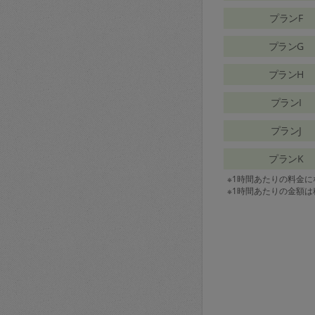
プランF
プランG
プランH
プランI
プランJ
プランK
※1時間あたりの料金
※1時間あたりの金額