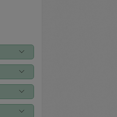
をご利用くださ
前申請すること
平均値、などで
／Diners