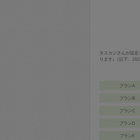
タスカジさんが設定し
ります｡（以下、20
プランA
プランB
プランC
プランD
プランE