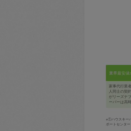
業界最安値水準
家事代行業
人同士の契約
がリーズナブ
ーパーは高時
※①ハウスキー
ポートセンター