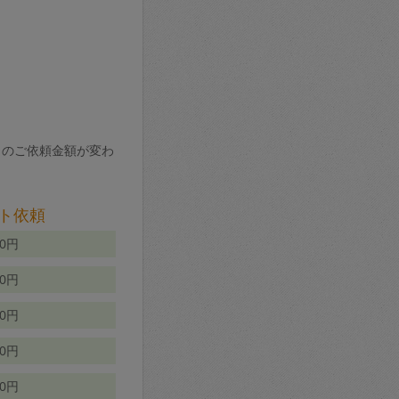
りのご依頼金額が変わ
ト依頼
00円
00円
50円
80円
70円