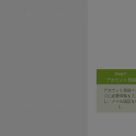
Step1:
アカウント登
アカウント登録ペ
ジに必要情報を入
し、メール認証を
う。