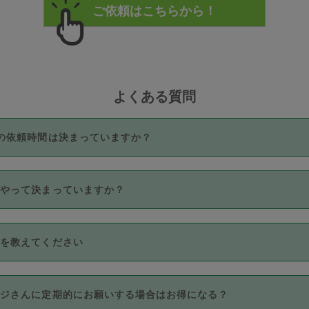
よくある質問
の依頼時間は決まっていますか？
つき3時間固定です。3時間を超えて依頼したい場合は、延長機能
うやって決まっていますか？
をご利用いただくには、タスカジさんに事前に相談し、合意の上事
。なお、3時間を下回っても、値引き等はございません。
価格帯の中からタスカジさん自身が価格を選んで設定しています。
法を教えてください
さんの価格設定には最初は制限があり、レビュー件数、レビューの
定可能な最高額が上がっていく仕組みになっています。
クレジットカード（Visa／Master／JCB／AMERICAN EXPRESS
カジさんに定期的にお願いする場合はお得になる？
のみとなります。