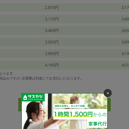
2,870円
3,1
3,170円
3,4
3,400円
3,6
3,650円
3,8
3,890円
4,1
4,190円
4,5
になります。
は税込みですが､交通費は別途にてお支払いになります｡
×