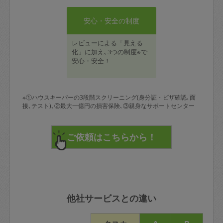
安心・安全の制度
レビューによる「見える
化」に加え､3つの制度※で
安心・安全！
※①ハウスキーパーの3段階スクリーニング(身分証・ビザ確認､面
接､テスト)､②最大一億円の損害保険､③親身なサポートセンター
他社サービスとの違い