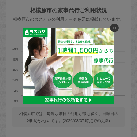
玉、など
きた場合は損害保険の対象外となるので
依頼者不在による当日キャンセル＝依頼
相模原市の家事代行ご利用状況
ご注意ください。
金額の100%＋交通費全額
相模原市のタスカジの利用データを元に掲載しています。
あわせてこちらも参照ください
：
初めて
×
利用します。注意しなくてはいけない点
※例：依頼日時／土曜日午前9時開始の場
利用の多い曜日は？
はありますか？
合、水曜日午前9時以降はキャンセル料が
発生
60%
水曜日9時〜金曜日9時まで＝依頼料金の
48%
50%
36%
金曜日9時～土曜日8時まで＝依頼金額の
100%
24%
土曜日8時〜実施時間＝依頼金額の100%
12%
＋交通費全額
火
水
日
0%
依頼者不在による当日キャンセル＝依頼
金額の100%＋交通費全額
相模原市では、毎週水曜日の利用が最も多く、日曜日の
利用が少ないです。(2026/08/07 時点での更新)
2. 定期契約キャンセル（定期契約のみ）