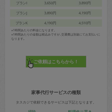
プランI
3,650円
3,890円
プランJ
3,890円
4,190円
プランK
4,190円
4,510円
※1時間あたりの料金になります。
※1時間あたりの金額は税込みですが､交通費は別途にてお支払いに
なります｡
家事代行サービスの種類
タスカジで依頼できるサービスは下記となります。
掃除
料理作り置き