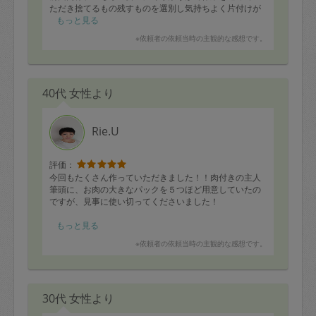
ただき捨てるもの残すものを選別し気持ちよく片付けが
できました。
もっと見る
当初はリビングの棚の中を整理整頓していただく予定で
※依頼者の依頼当時の主観的な感想です。
したが、納戸から整理整頓したほうが効率がよいとのア
ドバイスをいただ納戸から片づけていただきました。
納戸は扉を開けるとものが飛び出してくるぐらい使わな
いけど捨てれないものが雑多につめてありましたが
40代 女性より
的確なアドバイスをいただき分類ごとに仕分けもしてい
ただいたので何が入っているのか把握できて、自分でも
もう少し分量をきめて減らしていこうという気持ちにさ
せていもらいました。
Rie.U
取扱説明書なども調べられるアプリも教えていただいの
で、アプリで確認できる取説は処分していきたいと思い
ます。
評価：
こちらから何気なく言ったこともきちんとヒアリングし
今回もたくさん作っていただきました！！肉付きの主人
ていただき丁寧に答えていただけるので頼りになるタス
筆頭に、お肉の大きなパックを５つほど用意していたの
カジさんだと思います。また次回もよろしくお願いいた
ですが、見事に使い切ってくださいました！
します。
今回は主人の要望でトンカツを作っていただいたのです
もっと見る
が、とても美味しく３人でかじって美味しいーと舌鼓を
※依頼者の依頼当時の主観的な感想です。
うっていました。
副菜の味のバリュエーションも豊富でどれも美味しいで
す！すこし濃い目の味付けをお願いしたところ、どれも
30代 女性より
味が立っていておいしかったです。