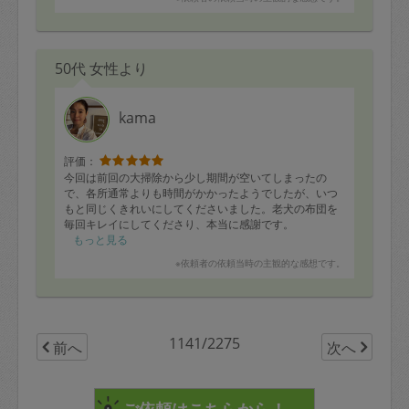
う事もなくすっきり利用できるようになりました。
腰痛もありできるだけ屈まずに自分にとって取り回しが
良い配置を提案・実施頂き、料理をするのも少し楽しく
なった気がします。
50代 女性より
ラベルも作成して頂き、「これはここに戻す」といった
意識と「ここには他のものは置いてはだめ」という意識
もできるようになりました。
引き続き他の場所でもお願いする予定です。
kama
評価：
今回は前回の大掃除から少し期間が空いてしまったの
で、各所通常よりも時間がかかったようでしたが、いつ
もと同じくきれいにしてくださいました。老犬の布団を
毎回キレイにしてくださり、本当に感謝です。
もっと見る
※依頼者の依頼当時の主観的な感想です。
1141/2275
前へ
次へ