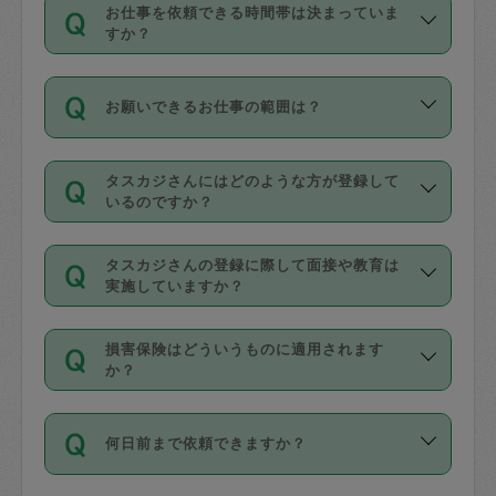
す。
丈夫です。
お仕事を依頼できる時間帯は決まっていま
料金のご請求と合わせてお支払いとなり
定期の最低利用回数は設けていない代わ
デビットカード・プリペイドカード（Vプ
すか？
ます。交通費の金額は「依頼の詳細」に
りに、一定数を超えたキャンセルは有償
リカ、au WALLETなど）
は支払にはご利
時間帯は3種類あります。いずれも１回あ
自動計算で表示されます。
でキャンセルすることが出来ます。
用いただけませんのでご注意ください。
お願いできるお仕事の範囲は？
たり３時間です。
銀行振込や現金払いも対応していませ
（例：毎週定期の場合は３回以上のキャ
ん。
掃除、整理収納、洗濯、買い物、料理、
・ＡＭ ９時～１２時
ンセルが有償（1200円、隔週定期の場合
なお、タスカジさんの交通費も、依頼料
タスカジさんにはどのような方が登録して
作り置きです。タスカジさんによってで
・ＰＭ １３時～１６時
いるのですか？
は２回以上のキャンセルが有償（1200
金のご請求と合わせてお支払いとなりま
きる仕事の範囲が異なりますので、依頼
・夜 １８時～２１時
円））
す。交通費の金額は「依頼の詳細」に自
主婦として長年の家事経験をお持ちの
する前にタスカジさんのプロフィールで
動計算で表示されます。
タスカジさんの登録に際して面接や教育は
方、栄養士・調理師といった資格者で保
確認してください。
開始時間を２時間前後変更することが可
実施していますか？
育園や学校の給食やレストランで料理関
基本的に、高所での作業や危険作業、屋
能です。依頼送信後、個別にタスカジさ
応募の際に、各自事務局との面接と説明
係の専門職に従事されていた方、日本で
外での作業は対象外です。
んにメッセージを送り調整してくださ
損害保険はどういうものに適用されます
を行っています。その後、身分証明書の
すでにハウスキーパーや英語の先生とし
か？
い。ただし、２時間を越えての調整はで
写真提出をしていただいています。外国
てお仕事をしているフィリピン出身の
きません。
依頼者とタスカジさんとの間でタスカジ
人の場合は在留カードで労働許可状況を
方、海外からの留学生、家事が好きな会
万が一、依頼した時間帯と作業時間が１
何日前まで依頼できますか？
を通して成立した作業時間内での作業に
確認しています。タスカジさんトレーニ
社員など様々なバックグラウンドの方が
時間も被らない場合、損害保険の対象外
適用されます。作業範囲は、掃除、洗
ング動画を使ったセルフトレーニングの
登録しています。
となりますので、ご注意ください。