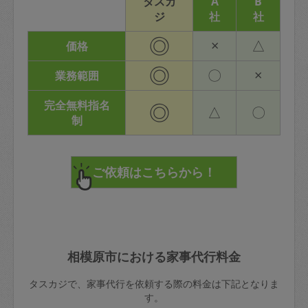
タスカ
A
B
ジ
社
社
◎
×
△
価格
◎
〇
×
業務範囲
完全無料指名
◎
△
〇
制
相模原市における家事代行料金
タスカジで、家事代行を依頼する際の料金は下記となりま
す。