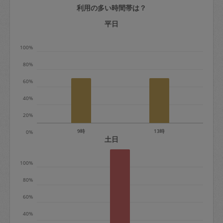
利用の多い時間帯は？
定期契約をキャンセルする場合、毎週定
期は月2回まで隔週定期は月1回までキャ
平日
ンセル料は発生しません。それ以上はキ
100%
ャンセル料が発生します。
80%
定期契約キャンセル料：
60%
・1回につき1,200円※
40%
・詳細ルールは、
こちら
を参照くださ
い。
20%
9時
13時
0%
※キャンセル料金の設定について：
土日
定期依頼1回（3時間）の金額とスポット
100%
1回（3時間）依頼した場合の金額の差額
相当で料金設定されています。
80%
60%
40%