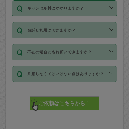
ご依頼は、現在を起点に3日後（72時間
濯、料理、作り置き、整理収納、買い物
のち、タスカジモニター宅にて３時間の
また外国人の方は英語しか話せない方、
キャンセル料はかかりますか？
以降）の日時から受付可能となっていま
です。作業中に物を壊したり、人にけが
現場トライアルを受け、合格したタスカ
日本語も話せる方など様々です。
す。
をさせたりした場合が対象で、補償金額
ジさんが活動されています。
キャンセル料には、以下の2種類がありま
ただし、72時間を切った直前の日程では
は対物1000万円、対人1億円が上限で
バックグラウンドや得意分野はプロフィ
お試し利用はできますか？
す。
タスカジさんへ「募集」をかけることが
す。
※テストセンターの講評は１件目のレビュ
ールに記載していますので、各自の得意
可能です。
ーとして記載されていますので依頼の際
分野を見極めて、目的に合わせてお仕事
「お試し利用」というメニューはありま
万が一損害が発生した場合は、その場の
に参考にしてください。
を依頼してください。
不在の場合にもお願いできますか？
せんが、「一回のみ」依頼を活用するこ
1. 直前キャンセル（定期、スポット契約
写真を撮り、
参考
：
【詳細】タスカジさんの登録に際
とによって、気に入ったタスカジさんを
共通）
タスカジサポートセンターまでご連絡く
して面接や教育は実施していますか？
不在の場合の作業はタスカジさんの同意
見つけることができます。
・タスカジさんのお仕事開始予定時間前
ださい。
注意しなくてはいけない点はありますか？
が必要です。数回の依頼ののち、タスカ
72時間を超える※と、以下のキャンセル
詳細FAQ：
損害賠償保険について教えて
ジさんと依頼者の間で十分な信頼関係が
まず、条件の合う気になるタスカジさ
料が発生します。
ください。
貴重品は紛失の際トラブルの元となるの
できたのち、タスカジさんに依頼してみ
ん、２・３人に「スポット」依頼をして
で、必ず鍵のかかるロッカーや金庫に入
てください。
みてください。
直前キャンセル料：
れて依頼者の責任の元管理するよう心掛
不在時に部屋に入るためにタスカジさん
その後、一番気に入ったタスカジさんに
72時間前〜24時間前＝依頼料金の50%
けてください。
に鍵を預ける必要がありますが、タスカ
「定期（毎週・隔週）」依頼をしてくだ
24時間前～1時間前＝依頼金額の100%
※パスポート、クレジットカード、銀行カ
ジさんが紛失した鍵によって二次的な損
さい。
1時間前〜実施時間＝依頼金額の100%＋
ード、5千円以上のアクセサリー、500円
害（たとえば、第三者の侵入など）が起
交通費全額