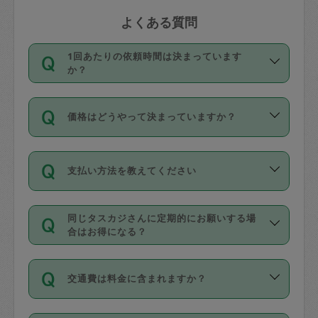
よくある質問
1回あたりの依頼時間は決まっています
か？
依頼1回につき3時間固定です。3時間を
価格はどうやって決まっていますか？
超えて依頼したい場合は、延長機能をご
利用ください。機能をご利用いただくに
11種類の価格帯の中からタスカジさん自
は、タスカジさんに事前に相談し、合意
支払い方法を教えてください
身が価格を選んで設定しています。
の上事前申請することが必要です。な
タスカジさんの価格設定には最初は制限
お、3時間を下回っても、値引き等はござ
お支払方法はクレジットカード（Visa／
があり、レビュー件数、レビューの平均
いません。
同じタスカジさんに定期的にお願いする場
Master／JCB／AMERICAN EXPRESS／
値、などで除々に設定可能な最高額が上
合はお得になる？
Diners Club）のみとなります。
がっていく仕組みになっています。
依頼には「スポット」と「定期（毎週｜
カード情報のご登録は、依頼リクエスト
交通費は料金に含まれますか？
隔週）」があり、「定期」の依頼は「ス
を行う際にご入力ください。プロフィー
ポット」よりお得な料金でご利用できま
ル登録時にはご入力いただかなくても大
交通費は依頼料金とは別途発生し、依頼