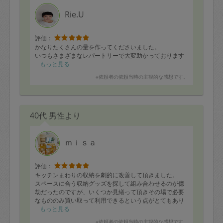
9ヶ月の娘ように離乳食もご用意いただきこちらもとても
助かりました！
Rie.U
またよろしくお願いします！
評価：
かなりたくさんの量を作ってくださいました。
いつもさまざまなレパートリーで大変助かっております
もっと見る
※依頼者の依頼当時の主観的な感想です。
40代 男性より
ｍｉｓａ
評価：
キッチンまわりの収納を劇的に改善して頂きました。
スペースに合う収納グッズを探して組み合わせるのが億
劫だったのですが、いくつか見繕って頂きその場で必要
なもののみ買い取って利用できるという点がとてもあり
がたかったです。おかげ様で「とりあえず収納グッズを
もっと見る
買ってみたけど中途半端な隙間が空いてしまった」とい
※依頼者の依頼当時の主観的な感想です。