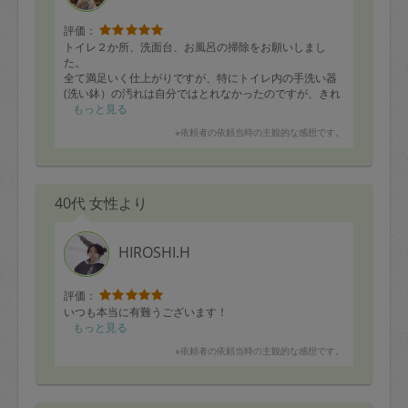
評価：
トイレ２か所、洗面台、お風呂の掃除をお願いしまし
た。
全て満足いく仕上がりですが、特にトイレ内の手洗い器
(洗い鉢）の汚れは自分ではとれなかったのですが、きれ
いにして頂けて、とても嬉しいです。
もっと見る
ありがとうございました。またお願いします。
※依頼者の依頼当時の主観的な感想です。
40代 女性より
HIROSHI.H
評価：
いつも本当に有難うございます！
もっと見る
※依頼者の依頼当時の主観的な感想です。