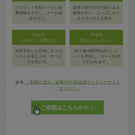
アカウント登録ページに必
最寄り駅や日付で絞り込み
要情報を入力し、メール認
検索を行い、ニーズに合う
証を行う。
タスカジさんを探す。
Step3:
Step4:
サービスを受ける
支払いとレビュー
依頼予約した日時にタスカ
終了後48時間以内にレビ
ジさんを迎え入れ、サービ
ューを登録し、カード決済
スを受ける。
が行われます。
参考:
ご利用の流れ｜家事代行/家政婦マッチングサイト
『タスカジ』