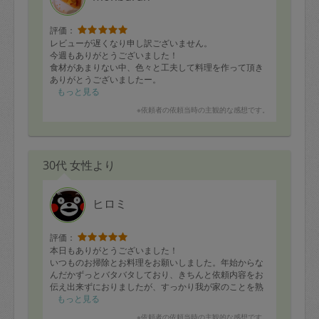
評価：
レビューが遅くなり申し訳ございません。
今週もありがとうございました！
食材があまりない中、色々と工夫して料理を作って頂き
ありがとうございましたー。
もっと見る
※依頼者の依頼当時の主観的な感想です。
30代 女性より
ヒロミ
評価：
本日もありがとうございました！
いつものお掃除とお料理をお願いしました。年始からな
んだかずっとバタバタしており、きちんと依頼内容をお
伝え出来ずにおりましたが、すっかり我が家のことを熟
知頂いており家中スッキリきれいになりました。買った
もっと見る
まま放置していた洗剤なども閉まっておいて頂けて助か
※依頼者の依頼当時の主観的な感想です。