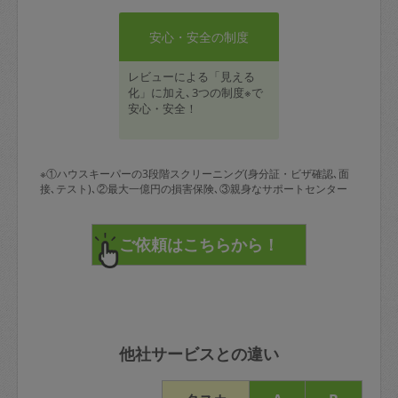
安心・安全の制度
レビューによる「見える
化」に加え､3つの制度※で
安心・安全！
※①ハウスキーパーの3段階スクリーニング(身分証・ビザ確認､面
接､テスト)､②最大一億円の損害保険､③親身なサポートセンター
他社サービスとの違い