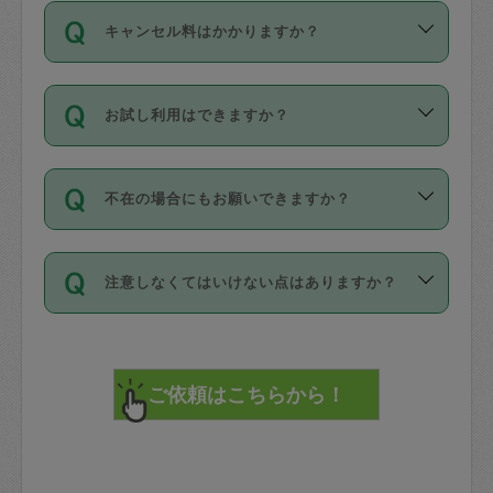
ご依頼は、現在を起点に3日後（72時間
濯、料理、作り置き、整理収納、買い物
のち、タスカジモニター宅にて３時間の
また外国人の方は英語しか話せない方、
キャンセル料はかかりますか？
以降）の日時から受付可能となっていま
です。作業中に物を壊したり、人にけが
現場トライアルを受け、合格したタスカ
日本語も話せる方など様々です。
す。
をさせたりした場合が対象で、補償金額
ジさんが活動されています。
キャンセル料には、以下の2種類がありま
ただし、72時間を切った直前の日程では
は対物1000万円、対人1億円が上限で
バックグラウンドや得意分野はプロフィ
お試し利用はできますか？
す。
タスカジさんへ「募集」をかけることが
す。
※テストセンターの講評は１件目のレビュ
ールに記載していますので、各自の得意
可能です。
ーとして記載されていますので依頼の際
分野を見極めて、目的に合わせてお仕事
「お試し利用」というメニューはありま
万が一損害が発生した場合は、その場の
に参考にしてください。
を依頼してください。
不在の場合にもお願いできますか？
せんが、「一回のみ」依頼を活用するこ
1. 直前キャンセル（定期、スポット契約
写真を撮り、
参考
：
【詳細】タスカジさんの登録に際
とによって、気に入ったタスカジさんを
共通）
タスカジサポートセンターまでご連絡く
して面接や教育は実施していますか？
不在の場合の作業はタスカジさんの同意
見つけることができます。
・タスカジさんのお仕事開始予定時間前
ださい。
注意しなくてはいけない点はありますか？
が必要です。数回の依頼ののち、タスカ
72時間を超える※と、以下のキャンセル
詳細FAQ：
損害賠償保険について教えて
ジさんと依頼者の間で十分な信頼関係が
まず、条件の合う気になるタスカジさ
料が発生します。
ください。
貴重品は紛失の際トラブルの元となるの
できたのち、タスカジさんに依頼してみ
ん、２・３人に「スポット」依頼をして
で、必ず鍵のかかるロッカーや金庫に入
てください。
みてください。
直前キャンセル料：
れて依頼者の責任の元管理するよう心掛
不在時に部屋に入るためにタスカジさん
その後、一番気に入ったタスカジさんに
72時間前〜24時間前＝依頼料金の50%
けてください。
に鍵を預ける必要がありますが、タスカ
「定期（毎週・隔週）」依頼をしてくだ
24時間前～1時間前＝依頼金額の100%
※パスポート、クレジットカード、銀行カ
ジさんが紛失した鍵によって二次的な損
さい。
1時間前〜実施時間＝依頼金額の100%＋
ード、5千円以上のアクセサリー、500円
害（たとえば、第三者の侵入など）が起
交通費全額