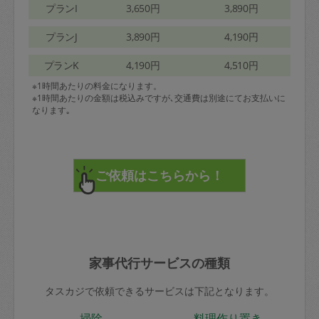
プランI
3,650円
3,890円
プランJ
3,890円
4,190円
プランK
4,190円
4,510円
※1時間あたりの料金になります。
※1時間あたりの金額は税込みですが､交通費は別途にてお支払いに
なります｡
家事代行サービスの種類
タスカジで依頼できるサービスは下記となります。
掃除
料理作り置き