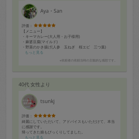
Aya・San
評価：
【メニュー】
・キーマカレー(大人用・お子様用)
・麻婆豆腐(マイルド)
・野菜のかき揚げ(人参 玉ねぎ 桜エビ 三つ葉)
・里芋唐揚げ
もっと見る
・豚の西京焼き(仕込み)
※依頼者の依頼当時の主観的な感想です。
・ほうれん草と人参の胡麻和え
・切り干し大根煮
・大根とツナのサラダ
・冬野菜のポタージュ(カブ)
40代 女性より
上記のお料理が美味しかったのは、もはや「もちろ
ん！」なのですが、あAyaさんのありがたい所は、冷蔵
庫のの余り物を見て私の苦手に気付いて下さる事です。
tsunkj
主人の実家から大量に送られて来る野菜を消費し切れず
に困っていたのですが、それを見抜いたAyaさよが作業
終了後に萎れた大根をさっと剥いて塩揉みして下さいま
評価：
した。
綺麗にしていただいて、アドバイスもいただけて、本当
あとで柚子の皮とかんたん酢で柚子大根にすればまだま
に感謝です。
だ美味しく食べられるとの事。(今朝つまみ食いしたら美
帰ってきた娘もびっくりしてました。
味しい柚子大根になっていました！)
もっと見る