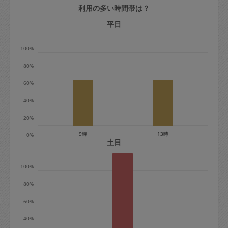
利用の多い時間帯は？
定期契約をキャンセルする場合、毎週定
期は月2回まで隔週定期は月1回までキャ
平日
ンセル料は発生しません。それ以上はキ
100%
ャンセル料が発生します。
80%
定期契約キャンセル料：
60%
・1回につき1,200円※
40%
・詳細ルールは、
こちら
を参照くださ
い。
20%
9時
13時
0%
※キャンセル料金の設定について：
土日
定期依頼1回（3時間）の金額とスポット
100%
1回（3時間）依頼した場合の金額の差額
相当で料金設定されています。
80%
60%
40%