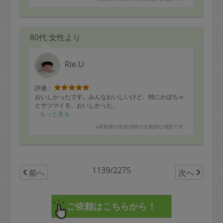
ります。
また、お料理も2品作って頂きましたが、毎回「一体どう
やったらこんな旨味が出るんだろう…？」という美味し
さです。
80代 女性より
また来週も宜しくお願い致します。
Rie.U
評価：
おいしかったです。みんなおいしいけど、特にかぼちゃ
とサツマイモ、おいしかった。
もっと見る
※依頼者の依頼当時の主観的な感想です。
1139/2275
前へ
次へ