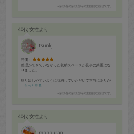
使いきれないネギ達も、アドバイス通り、さっそくスラ
※依頼者の依頼当時の主観的な感想です。
イスして冷凍保存しました。
夫も両親からの野菜を大切にしていただき、喜んでま
す。
ありがとうございました！
40代 女性より
tsunkj
評価：
整理ができていなかった収納スペースが見事に綺麗にな
りました。
取り出しやすいように収納していただいて本当にありが
とうございます！
もっと見る
※依頼者の依頼当時の主観的な感想です。
40代 女性より
monburan