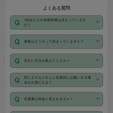
よくある質問
1回あたりの依頼時間は決まっています
か？
依頼1回につき3時間固定です。3時間を
価格はどうやって決まっていますか？
超えて依頼したい場合は、延長機能をご
利用ください。機能をご利用いただくに
11種類の価格帯の中からタスカジさん自
は、タスカジさんに事前に相談し、合意
支払い方法を教えてください
身が価格を選んで設定しています。
の上事前申請することが必要です。な
タスカジさんの価格設定には最初は制限
お、3時間を下回っても、値引き等はござ
お支払方法はクレジットカード（Visa／
があり、レビュー件数、レビューの平均
いません。
同じタスカジさんに定期的にお願いする場
Master／JCB／AMERICAN EXPRESS／
値、などで除々に設定可能な最高額が上
合はお得になる？
Diners Club）のみとなります。
がっていく仕組みになっています。
依頼には「スポット」と「定期（毎週｜
カード情報のご登録は、依頼リクエスト
交通費は料金に含まれますか？
隔週）」があり、「定期」の依頼は「ス
を行う際にご入力ください。プロフィー
ポット」よりお得な料金でご利用できま
ル登録時にはご入力いただかなくても大
交通費は依頼料金とは別途発生し、依頼