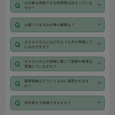
す。
丈夫です。
お仕事を依頼できる時間帯は決まっていま
料金のご請求と合わせてお支払いとなり
定期の最低利用回数は設けていない代わ
デビットカード・プリペイドカード（Vプ
すか？
ます。交通費の金額は「依頼の詳細」に
りに、一定数を超えたキャンセルは有償
リカ、au WALLETなど）
は支払にはご利
時間帯は3種類あります。いずれも１回あ
自動計算で表示されます。
でキャンセルすることが出来ます。
用いただけませんのでご注意ください。
お願いできるお仕事の範囲は？
たり３時間です。
銀行振込や現金払いも対応していませ
（例：毎週定期の場合は３回以上のキャ
ん。
掃除、整理収納、洗濯、買い物、料理、
・ＡＭ ９時～１２時
ンセルが有償（1200円、隔週定期の場合
なお、タスカジさんの交通費も、依頼料
タスカジさんにはどのような方が登録して
作り置きです。タスカジさんによってで
・ＰＭ １３時～１６時
いるのですか？
は２回以上のキャンセルが有償（1200
金のご請求と合わせてお支払いとなりま
きる仕事の範囲が異なりますので、依頼
・夜 １８時～２１時
円））
す。交通費の金額は「依頼の詳細」に自
主婦として長年の家事経験をお持ちの
する前にタスカジさんのプロフィールで
動計算で表示されます。
タスカジさんの登録に際して面接や教育は
方、栄養士・調理師といった資格者で保
確認してください。
開始時間を２時間前後変更することが可
実施していますか？
育園や学校の給食やレストランで料理関
基本的に、高所での作業や危険作業、屋
能です。依頼送信後、個別にタスカジさ
応募の際に、各自事務局との面接と説明
係の専門職に従事されていた方、日本で
外での作業は対象外です。
んにメッセージを送り調整してくださ
損害保険はどういうものに適用されます
を行っています。その後、身分証明書の
すでにハウスキーパーや英語の先生とし
か？
い。ただし、２時間を越えての調整はで
写真提出をしていただいています。外国
てお仕事をしているフィリピン出身の
きません。
依頼者とタスカジさんとの間でタスカジ
人の場合は在留カードで労働許可状況を
方、海外からの留学生、家事が好きな会
万が一、依頼した時間帯と作業時間が１
何日前まで依頼できますか？
を通して成立した作業時間内での作業に
確認しています。タスカジさんトレーニ
社員など様々なバックグラウンドの方が
時間も被らない場合、損害保険の対象外
適用されます。作業範囲は、掃除、洗
ング動画を使ったセルフトレーニングの
登録しています。
となりますので、ご注意ください。