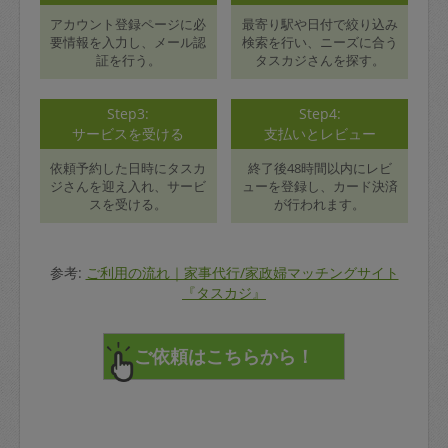
アカウント登録ページに必
最寄り駅や日付で絞り込み
要情報を入力し、メール認
検索を行い、ニーズに合う
証を行う。
タスカジさんを探す。
Step3:
Step4:
サービスを受ける
支払いとレビュー
依頼予約した日時にタスカ
終了後48時間以内にレビ
ジさんを迎え入れ、サービ
ューを登録し、カード決済
スを受ける。
が行われます。
参考:
ご利用の流れ｜家事代行/家政婦マッチングサイト
『タスカジ』