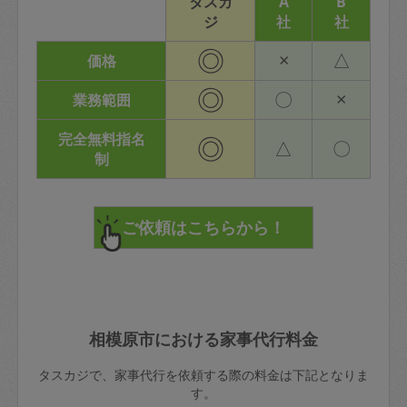
タスカ
A
B
ジ
社
社
◎
×
△
価格
◎
〇
×
業務範囲
完全無料指名
◎
△
〇
制
相模原市における家事代行料金
タスカジで、家事代行を依頼する際の料金は下記となりま
す。