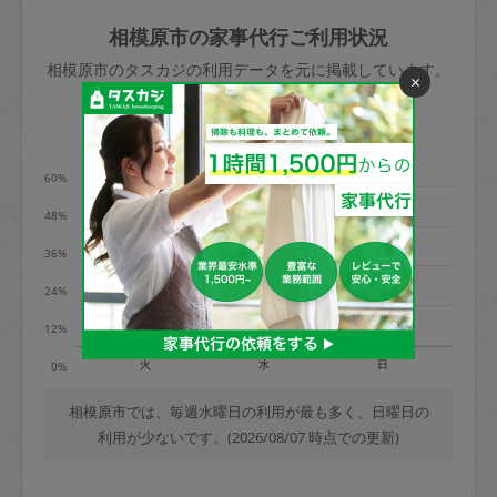
玉、など
きた場合は損害保険の対象外となるので
依頼者不在による当日キャンセル＝依頼
相模原市の家事代行ご利用状況
ご注意ください。
金額の100%＋交通費全額
相模原市のタスカジの利用データを元に掲載しています。
あわせてこちらも参照ください
：
初めて
×
利用します。注意しなくてはいけない点
※例：依頼日時／土曜日午前9時開始の場
利用の多い曜日は？
はありますか？
合、水曜日午前9時以降はキャンセル料が
発生
60%
水曜日9時〜金曜日9時まで＝依頼料金の
48%
50%
36%
金曜日9時～土曜日8時まで＝依頼金額の
100%
24%
土曜日8時〜実施時間＝依頼金額の100%
12%
＋交通費全額
火
水
日
0%
依頼者不在による当日キャンセル＝依頼
金額の100%＋交通費全額
相模原市では、毎週水曜日の利用が最も多く、日曜日の
利用が少ないです。(2026/08/07 時点での更新)
2. 定期契約キャンセル（定期契約のみ）