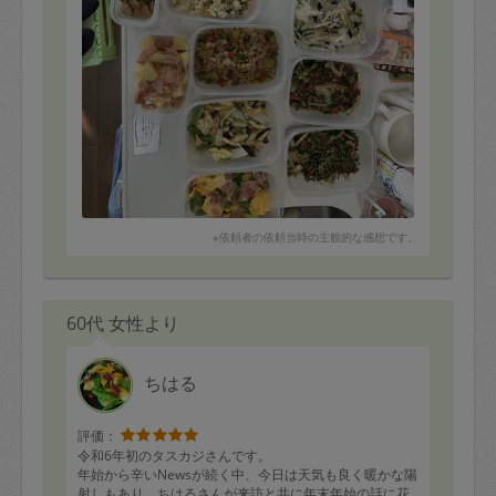
※依頼者の依頼当時の主観的な感想です。
60代 女性より
ちはる
評価：
令和6年初のタスカジさんです。
年始から辛いNewsが続く中、今日は天気も良く暖かな陽
射しもあり、ちはるさんが来訪と共に年末年始の話に花