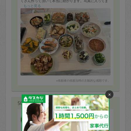
くさん作って頂いて本当に助かります。写真に入ってま
せんが他にハンバーグ、豚汁、炊き込みご飯をつくって
もっと見る
頂きました。早速ビュッフェ形式で頂いてますがどれも
美味しくて幸せです！また是非お願いしたいです！！
※依頼者の依頼当時の主観的な感想です。
×
50代 女性より
ブルックナー