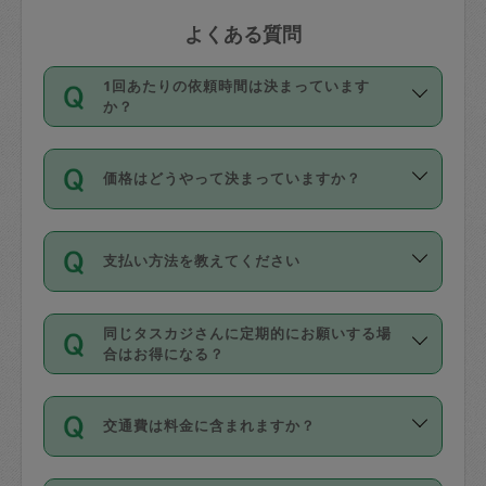
よくある質問
1回あたりの依頼時間は決まっています
か？
依頼1回につき3時間固定です。3時間を
価格はどうやって決まっていますか？
超えて依頼したい場合は、延長機能をご
利用ください。機能をご利用いただくに
11種類の価格帯の中からタスカジさん自
は、タスカジさんに事前に相談し、合意
支払い方法を教えてください
身が価格を選んで設定しています。
の上事前申請することが必要です。な
タスカジさんの価格設定には最初は制限
お、3時間を下回っても、値引き等はござ
お支払方法はクレジットカード（Visa／
があり、レビュー件数、レビューの平均
いません。
同じタスカジさんに定期的にお願いする場
Master／JCB／AMERICAN EXPRESS／
値、などで除々に設定可能な最高額が上
合はお得になる？
Diners Club）のみとなります。
がっていく仕組みになっています。
依頼には「スポット」と「定期（毎週｜
カード情報のご登録は、依頼リクエスト
交通費は料金に含まれますか？
隔週）」があり、「定期」の依頼は「ス
を行う際にご入力ください。プロフィー
ポット」よりお得な料金でご利用できま
ル登録時にはご入力いただかなくても大
交通費は依頼料金とは別途発生し、依頼