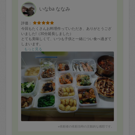
いなba ななみ
評価：
今回もたくさんお料理作っていただき、ありがとうござ
いました!（30分延長しました）
とても美味しくて、いつも子供と一緒につい食べ過ぎて
しまいます。
アップルパイもとても美味しかったです!
もっと見る
是非またお願いいたします。
※依頼者の依頼当時の主観的な感想です。