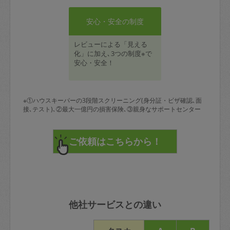
安心・安全の制度
レビューによる「見える
化」に加え､3つの制度※で
安心・安全！
※①ハウスキーパーの3段階スクリーニング(身分証・ビザ確認､面
接､テスト)､②最大一億円の損害保険､③親身なサポートセンター
他社サービスとの違い