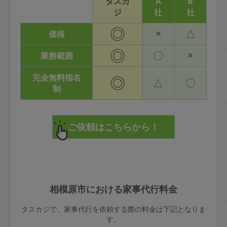
タスカ
A
B
ジ
社
社
◎
×
△
価格
◎
〇
×
業務範囲
完全無料指名
◎
△
〇
制
相模原市における家事代行料金
タスカジで、家事代行を依頼する際の料金は下記となりま
す。