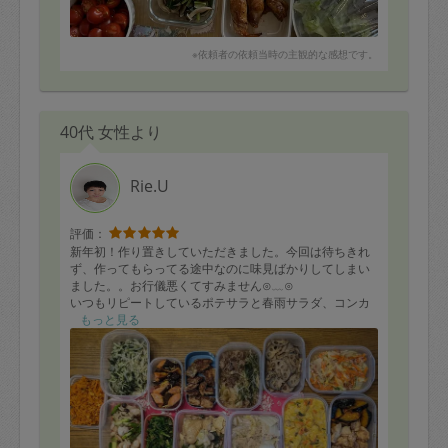
※依頼者の依頼当時の主観的な感想です。
40代 女性より
Rie.U
評価：
新年初！作り置きしていただきました。今回は待ちきれ
ず、作ってもらってる途中なのに味見ばかりしてしまい
ました。。お行儀悪くてすみません⊙⁠﹏⁠⊙
いつもリピートしているポテサラと春雨サラダ、コンカ
も作ってもらいました。本当に大好物です。今年もどう
もっと見る
ぞよろしくお願いします！