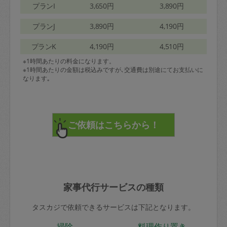
プランI
3,650円
3,890円
プランJ
3,890円
4,190円
プランK
4,190円
4,510円
※1時間あたりの料金になります。
※1時間あたりの金額は税込みですが､交通費は別途にてお支払いに
なります｡
家事代行サービスの種類
タスカジで依頼できるサービスは下記となります。
掃除
料理作り置き