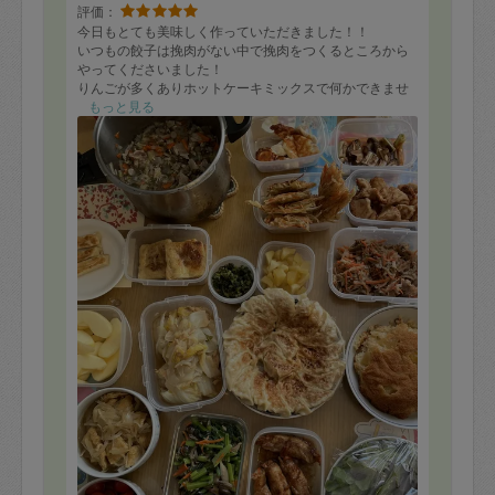
評価：
今日もとても美味しく作っていただきました！！
いつもの餃子は挽肉がない中で挽肉をつくるところから
やってくださいました！
りんごが多くありホットケーキミックスで何かできませ
んかー？とお願いした、りんごケーキがとても美味しく
もっと見る
気に入ってしまいました！！
白菜系もみんな違った味でおいしく、今回も楽しくいた
だけそうです！ありがとうございました！！