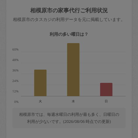
玉、など
きた場合は損害保険の対象外となるので
依頼者不在による当日キャンセル＝依頼
相模原市の家事代行ご利用状況
ご注意ください。
金額の100%＋交通費全額
相模原市のタスカジの利用データを元に掲載しています。
あわせてこちらも参照ください
：
初めて
利用します。注意しなくてはいけない点
※例：依頼日時／土曜日午前9時開始の場
利用の多い曜日は？
はありますか？
合、水曜日午前9時以降はキャンセル料が
発生
60%
水曜日9時〜金曜日9時まで＝依頼料金の
48%
50%
36%
金曜日9時～土曜日8時まで＝依頼金額の
100%
24%
土曜日8時〜実施時間＝依頼金額の100%
12%
＋交通費全額
火
水
日
0%
依頼者不在による当日キャンセル＝依頼
金額の100%＋交通費全額
相模原市では、毎週水曜日の利用が最も多く、日曜日の
利用が少ないです。(2026/08/06 時点での更新)
2. 定期契約キャンセル（定期契約のみ）