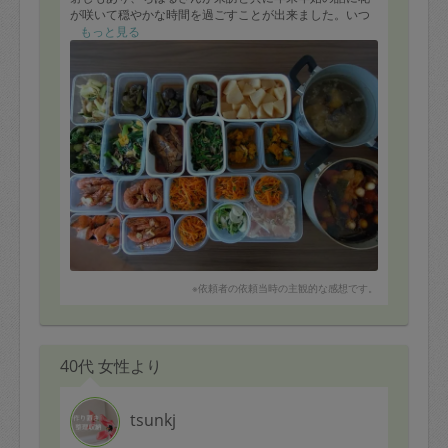
が咲いて穏やかな時間を過ごすことが出来ました。いつ
もいつも美味しい作り置きをしながらも楽しい会話もし
もっと見る
て頂きありがとうございます。
今年も昨年同様宜しくお願い致します。
※依頼者の依頼当時の主観的な感想です。
40代 女性より
tsunkj