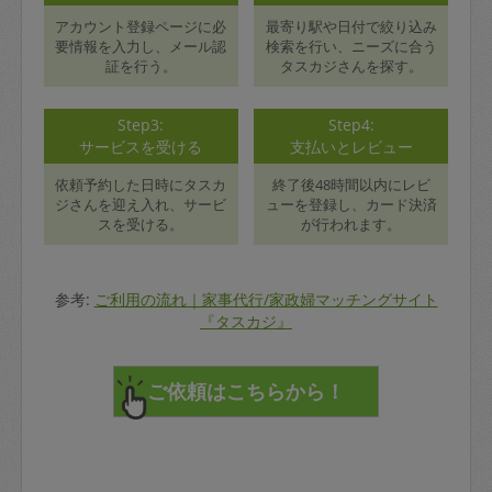
アカウント登録ページに必
最寄り駅や日付で絞り込み
要情報を入力し、メール認
検索を行い、ニーズに合う
証を行う。
タスカジさんを探す。
Step3:
Step4:
サービスを受ける
支払いとレビュー
依頼予約した日時にタスカ
終了後48時間以内にレビ
ジさんを迎え入れ、サービ
ューを登録し、カード決済
スを受ける。
が行われます。
参考:
ご利用の流れ｜家事代行/家政婦マッチングサイト
『タスカジ』