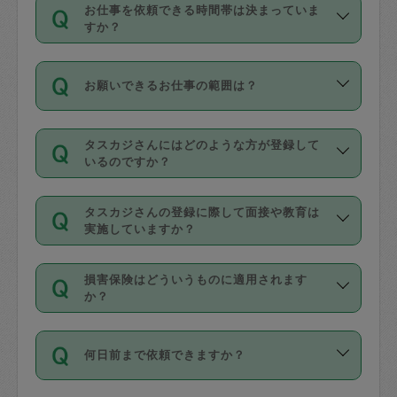
す。
丈夫です。
お仕事を依頼できる時間帯は決まっていま
料金のご請求と合わせてお支払いとなり
定期の最低利用回数は設けていない代わ
デビットカード・プリペイドカード（Vプ
すか？
ます。交通費の金額は「依頼の詳細」に
りに、一定数を超えたキャンセルは有償
リカ、au WALLETなど）
は支払にはご利
時間帯は3種類あります。いずれも１回あ
自動計算で表示されます。
でキャンセルすることが出来ます。
用いただけませんのでご注意ください。
お願いできるお仕事の範囲は？
たり３時間です。
銀行振込や現金払いも対応していませ
（例：毎週定期の場合は３回以上のキャ
ん。
掃除、整理収納、洗濯、買い物、料理、
・ＡＭ ９時～１２時
ンセルが有償（1200円、隔週定期の場合
なお、タスカジさんの交通費も、依頼料
タスカジさんにはどのような方が登録して
作り置きです。タスカジさんによってで
・ＰＭ １３時～１６時
いるのですか？
は２回以上のキャンセルが有償（1200
金のご請求と合わせてお支払いとなりま
きる仕事の範囲が異なりますので、依頼
・夜 １８時～２１時
円））
す。交通費の金額は「依頼の詳細」に自
主婦として長年の家事経験をお持ちの
する前にタスカジさんのプロフィールで
動計算で表示されます。
タスカジさんの登録に際して面接や教育は
方、栄養士・調理師といった資格者で保
確認してください。
開始時間を２時間前後変更することが可
実施していますか？
育園や学校の給食やレストランで料理関
基本的に、高所での作業や危険作業、屋
能です。依頼送信後、個別にタスカジさ
応募の際に、各自事務局との面接と説明
係の専門職に従事されていた方、日本で
外での作業は対象外です。
んにメッセージを送り調整してくださ
損害保険はどういうものに適用されます
を行っています。その後、身分証明書の
すでにハウスキーパーや英語の先生とし
か？
い。ただし、２時間を越えての調整はで
写真提出をしていただいています。外国
てお仕事をしているフィリピン出身の
きません。
依頼者とタスカジさんとの間でタスカジ
人の場合は在留カードで労働許可状況を
方、海外からの留学生、家事が好きな会
万が一、依頼した時間帯と作業時間が１
何日前まで依頼できますか？
を通して成立した作業時間内での作業に
確認しています。タスカジさんトレーニ
社員など様々なバックグラウンドの方が
時間も被らない場合、損害保険の対象外
適用されます。作業範囲は、掃除、洗
ング動画を使ったセルフトレーニングの
登録しています。
となりますので、ご注意ください。