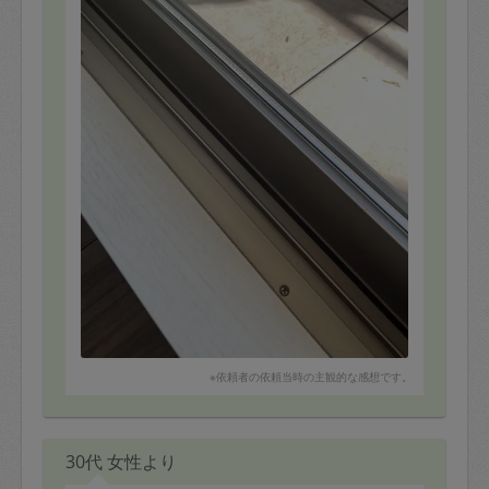
で、外出後とてもきれいになっていて嬉しかったです。
・３年ほどやる気が起きず放置していた家中の窓掃除を
していただき、ピカピカになった窓に大満足です。
・普段見てみぬふりをしていた、床や壁、巾木の上など
もしっかり拭き掃除していただき、気持ちよかったで
す。
・お願いしていた家事+αもしていただき嬉しかったで
す。
・時間いっぱい作業していただき、お掃除のポイント、
片付けのポイントもアドバイスいただきました。
・キッチンの食器棚引き出しを整理していただいたので
すが、帰ってきた娘9歳が「綺麗で取り出しやすくなって
る！」と大喜びでした。
ぜひまたお願いして、もっとお家を綺麗に心地よく過ご
せるようお掃除・整理整頓を参考にさせていただきたい
※依頼者の依頼当時の主観的な感想です。
です。
30代 女性より