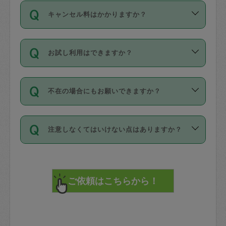
ご依頼は、現在を起点に3日後（72時間
濯、料理、作り置き、整理収納、買い物
のち、タスカジモニター宅にて３時間の
また外国人の方は英語しか話せない方、
キャンセル料はかかりますか？
以降）の日時から受付可能となっていま
です。作業中に物を壊したり、人にけが
現場トライアルを受け、合格したタスカ
日本語も話せる方など様々です。
す。
をさせたりした場合が対象で、補償金額
ジさんが活動されています。
キャンセル料には、以下の2種類がありま
ただし、72時間を切った直前の日程では
は対物1000万円、対人1億円が上限で
バックグラウンドや得意分野はプロフィ
お試し利用はできますか？
す。
タスカジさんへ「募集」をかけることが
す。
※テストセンターの講評は１件目のレビュ
ールに記載していますので、各自の得意
可能です。
ーとして記載されていますので依頼の際
分野を見極めて、目的に合わせてお仕事
「お試し利用」というメニューはありま
万が一損害が発生した場合は、その場の
に参考にしてください。
を依頼してください。
不在の場合にもお願いできますか？
せんが、「一回のみ」依頼を活用するこ
1. 直前キャンセル（定期、スポット契約
写真を撮り、
参考
：
【詳細】タスカジさんの登録に際
とによって、気に入ったタスカジさんを
共通）
タスカジサポートセンターまでご連絡く
して面接や教育は実施していますか？
不在の場合の作業はタスカジさんの同意
見つけることができます。
・タスカジさんのお仕事開始予定時間前
ださい。
注意しなくてはいけない点はありますか？
が必要です。数回の依頼ののち、タスカ
72時間を超える※と、以下のキャンセル
詳細FAQ：
損害賠償保険について教えて
ジさんと依頼者の間で十分な信頼関係が
まず、条件の合う気になるタスカジさ
料が発生します。
ください。
貴重品は紛失の際トラブルの元となるの
できたのち、タスカジさんに依頼してみ
ん、２・３人に「スポット」依頼をして
で、必ず鍵のかかるロッカーや金庫に入
てください。
みてください。
直前キャンセル料：
れて依頼者の責任の元管理するよう心掛
不在時に部屋に入るためにタスカジさん
その後、一番気に入ったタスカジさんに
72時間前〜24時間前＝依頼料金の50%
けてください。
に鍵を預ける必要がありますが、タスカ
「定期（毎週・隔週）」依頼をしてくだ
24時間前～1時間前＝依頼金額の100%
※パスポート、クレジットカード、銀行カ
ジさんが紛失した鍵によって二次的な損
さい。
1時間前〜実施時間＝依頼金額の100%＋
ード、5千円以上のアクセサリー、500円
害（たとえば、第三者の侵入など）が起
交通費全額