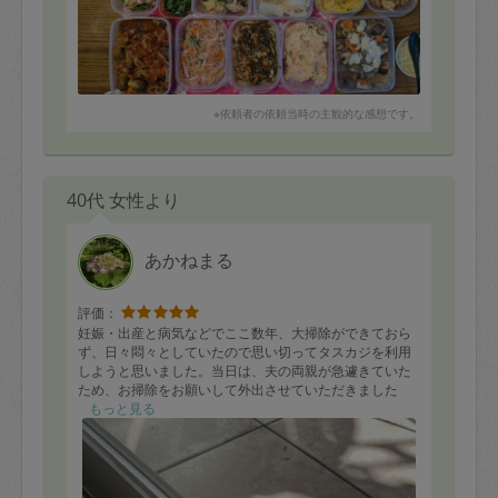
※依頼者の依頼当時の主観的な感想です。
40代 女性より
あかねまる
評価：
妊娠・出産と病気などでここ数年、大掃除ができておら
ず、日々悶々としていたので思い切ってタスカジを利用
しようと思いました。当日は、夫の両親が急遽きていた
ため、お掃除をお願いして外出させていただきました
が、快く送り出していただき家中ピカピカにしていただ
もっと見る
きました。
はじめのヒアリング後はテキパキと、物が置いていて掃
除しにくい箇所もどかしながら作業していただいたよう