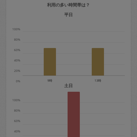
利用の多い時間帯は？
定期契約をキャンセルする場合、毎週定
期は月2回まで隔週定期は月1回までキャ
平日
ンセル料は発生しません。それ以上はキ
100%
ャンセル料が発生します。
80%
定期契約キャンセル料：
60%
・1回につき1,200円※
40%
・詳細ルールは、
こちら
を参照くださ
い。
20%
9時
13時
0%
※キャンセル料金の設定について：
土日
定期依頼1回（3時間）の金額とスポット
100%
1回（3時間）依頼した場合の金額の差額
相当で料金設定されています。
80%
60%
40%