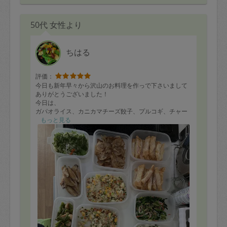
50代 女性より
ちはる
評価：
今日も新年早々から沢山のお料理を作っで下さいまして
ありがとうございました！
今日は、
ガパオライス、カニカマチーズ餃子、プルコギ、チャー
ハン、スナップエンドウとベーコン玉子炒めをリクエス
もっと見る
トしました。その他はちはるさんのお任せで、鶏手羽ス
ティックソテー、大根サラダ、白菜と豚バラミルフィー
ユ鍋、ほうれん草ナムル、ジャーマンポテト等沢山のお
料理を作って頂きました。
ちはるさんとのおしゃべりも楽しく、
癒しひと時でした。
来週も引き続きよろしくお願い致します🙇