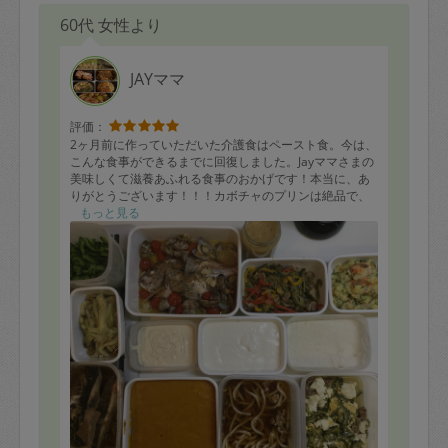
60代 女性より
JAYママ
評価：
2ヶ月前に作っていただいた介護食はペースト食。今は、
こんな食事ができるまでに回復しました。Jayママさまの
美味しくて滋養あふれる食事のおかげです！本当に、あ
りがとうございます！！！カボチャのプリンは絶品で、
家族みんなで頂いています。
もっと見る