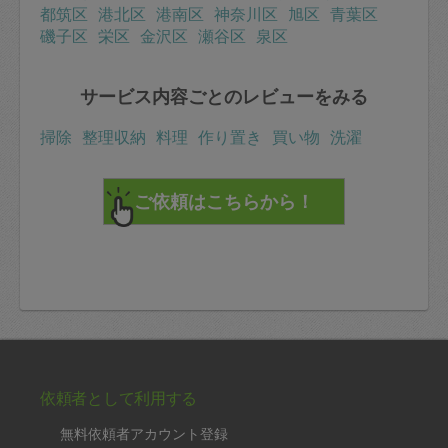
都筑区
港北区
港南区
神奈川区
旭区
青葉区
磯子区
栄区
金沢区
瀬谷区
泉区
サービス内容ごとのレビューをみる
掃除
整理収納
料理
作り置き
買い物
洗濯
依頼者として利用する
無料依頼者アカウント登録