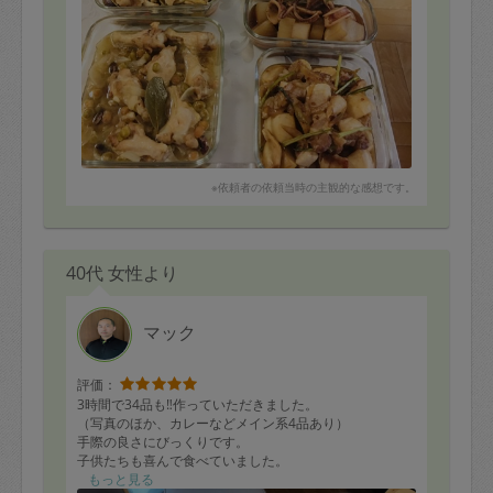
※依頼者の依頼当時の主観的な感想です。
40代 女性より
マック
評価：
3時間で34品も‼作っていただきました。
（写真のほか、カレーなどメイン系4品あり）
手際の良さにびっくりです。
子供たちも喜んで食べていました。
またどうぞよろしくお願いいたします。
もっと見る