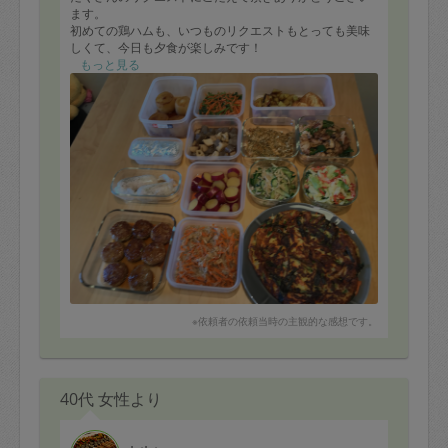
ます。
初めての鶏ハムも、いつものリクエストもとっても美味
しくて、今日も夕食が楽しみです！
時間にゆとりができて子供との会話も増えるので、毎回
もっと見る
助かります。
※依頼者の依頼当時の主観的な感想です。
40代 女性より