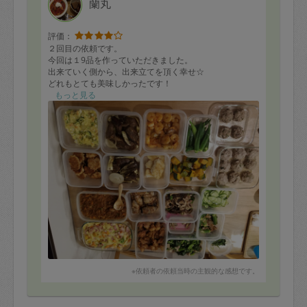
蘭丸
評価：
２回目の依頼です。
今回は１9品を作っていただきました。
出来ていく側から、出来立てを頂く幸せ☆
どれもとても美味しかったです！
今回初のチキンナゲットが美味しくて、止まらなくなり
もっと見る
パクパク食べてしまいました。
(あっという間になくなりました)
他にもたくさん作って頂いたので、小分け冷凍も駆使し
ながら、長く楽しみたいと思います。
来月もお願いしているので、今から何をリクエストしよ
うか考えるのも楽しい時間です。
ありがとうございました。
※依頼者の依頼当時の主観的な感想です。