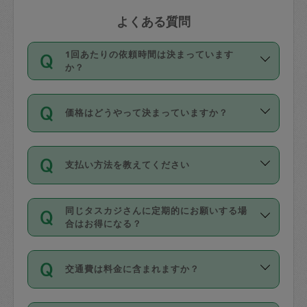
よくある質問
1回あたりの依頼時間は決まっています
か？
依頼1回につき3時間固定です。3時間を
価格はどうやって決まっていますか？
超えて依頼したい場合は、延長機能をご
利用ください。機能をご利用いただくに
11種類の価格帯の中からタスカジさん自
は、タスカジさんに事前に相談し、合意
支払い方法を教えてください
身が価格を選んで設定しています。
の上事前申請することが必要です。な
タスカジさんの価格設定には最初は制限
お、3時間を下回っても、値引き等はござ
お支払方法はクレジットカード（Visa／
があり、レビュー件数、レビューの平均
いません。
同じタスカジさんに定期的にお願いする場
Master／JCB／AMERICAN EXPRESS／
値、などで除々に設定可能な最高額が上
合はお得になる？
Diners Club）のみとなります。
がっていく仕組みになっています。
依頼には「スポット」と「定期（毎週｜
カード情報のご登録は、依頼リクエスト
交通費は料金に含まれますか？
隔週）」があり、「定期」の依頼は「ス
を行う際にご入力ください。プロフィー
ポット」よりお得な料金でご利用できま
ル登録時にはご入力いただかなくても大
交通費は依頼料金とは別途発生し、依頼