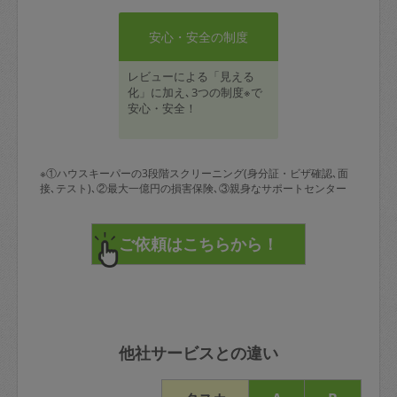
安心・安全の制度
レビューによる「見える
化」に加え､3つの制度※で
安心・安全！
※①ハウスキーパーの3段階スクリーニング(身分証・ビザ確認､面
接､テスト)､②最大一億円の損害保険､③親身なサポートセンター
他社サービスとの違い