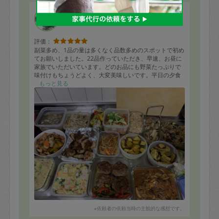
すずきよ
評価：
副菜多め、1品の量は多くなく品数多めのスポットで初め
てお願いしました。22品作っていただき、早速、お昼に
家族でいただいています。どのお品にも野菜たっぷりで
味付けもちょうどよく、大変美味しいです。平日の夕食
作りの負担が軽減されるだけで大分気持ちにも余裕がで
もっと見る
きます。また機会があればお願いしたいです。
※依頼者の依頼当時の主観的な感想です。