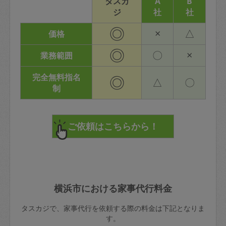
タスカ
A
B
ジ
社
社
◎
×
△
価格
◎
〇
×
業務範囲
完全無料指名
◎
△
〇
制
横浜市における家事代行料金
タスカジで、家事代行を依頼する際の料金は下記となりま
す。