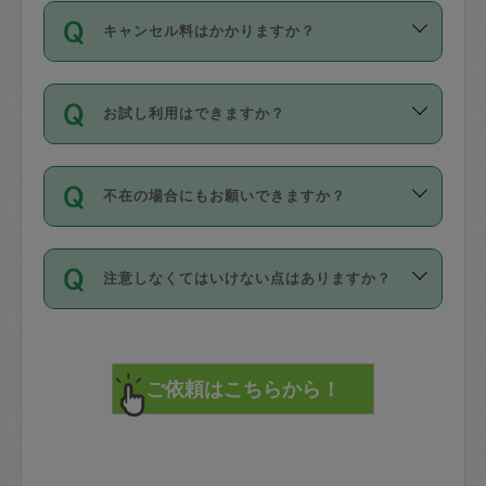
ご依頼は、現在を起点に3日後（72時間
濯、料理、作り置き、整理収納、買い物
のち、タスカジモニター宅にて３時間の
また外国人の方は英語しか話せない方、
キャンセル料はかかりますか？
以降）の日時から受付可能となっていま
です。作業中に物を壊したり、人にけが
現場トライアルを受け、合格したタスカ
日本語も話せる方など様々です。
す。
をさせたりした場合が対象で、補償金額
ジさんが活動されています。
キャンセル料には、以下の2種類がありま
ただし、72時間を切った直前の日程では
は対物1000万円、対人1億円が上限で
バックグラウンドや得意分野はプロフィ
お試し利用はできますか？
す。
タスカジさんへ「募集」をかけることが
す。
※テストセンターの講評は１件目のレビュ
ールに記載していますので、各自の得意
可能です。
ーとして記載されていますので依頼の際
分野を見極めて、目的に合わせてお仕事
「お試し利用」というメニューはありま
万が一損害が発生した場合は、その場の
に参考にしてください。
を依頼してください。
不在の場合にもお願いできますか？
せんが、「一回のみ」依頼を活用するこ
1. 直前キャンセル（定期、スポット契約
写真を撮り、
参考
：
【詳細】タスカジさんの登録に際
とによって、気に入ったタスカジさんを
共通）
タスカジサポートセンターまでご連絡く
して面接や教育は実施していますか？
不在の場合の作業はタスカジさんの同意
見つけることができます。
・タスカジさんのお仕事開始予定時間前
ださい。
注意しなくてはいけない点はありますか？
が必要です。数回の依頼ののち、タスカ
72時間を超える※と、以下のキャンセル
詳細FAQ：
損害賠償保険について教えて
ジさんと依頼者の間で十分な信頼関係が
まず、条件の合う気になるタスカジさ
料が発生します。
ください。
貴重品は紛失の際トラブルの元となるの
できたのち、タスカジさんに依頼してみ
ん、２・３人に「スポット」依頼をして
で、必ず鍵のかかるロッカーや金庫に入
てください。
みてください。
直前キャンセル料：
れて依頼者の責任の元管理するよう心掛
不在時に部屋に入るためにタスカジさん
その後、一番気に入ったタスカジさんに
72時間前〜24時間前＝依頼料金の50%
けてください。
に鍵を預ける必要がありますが、タスカ
「定期（毎週・隔週）」依頼をしてくだ
24時間前～1時間前＝依頼金額の100%
※パスポート、クレジットカード、銀行カ
ジさんが紛失した鍵によって二次的な損
さい。
1時間前〜実施時間＝依頼金額の100%＋
ード、5千円以上のアクセサリー、500円
害（たとえば、第三者の侵入など）が起
交通費全額