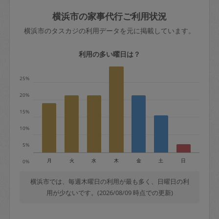
玉、など
きた場合は損害保険の対象外となるので
依頼者不在による当日キャンセル＝依頼
横浜市の家事代行ご利用状況
ご注意ください。
金額の100%＋交通費全額
横浜市のタスカジの利用データを元に掲載しています。
あわせてこちらも参照ください
：
初めて
利用します。注意しなくてはいけない点
※例：依頼日時／土曜日午前9時開始の場
利用の多い曜日は？
はありますか？
合、水曜日午前9時以降はキャンセル料が
発生
25%
水曜日9時〜金曜日9時まで＝依頼料金の
20%
50%
15%
金曜日9時～土曜日8時まで＝依頼金額の
100%
10%
土曜日8時〜実施時間＝依頼金額の100%
5%
＋交通費全額
月
火
水
木
金
土
日
0%
依頼者不在による当日キャンセル＝依頼
金額の100%＋交通費全額
横浜市では、毎週木曜日の利用が最も多く、日曜日の利
用が少ないです。(2026/08/09 時点での更新)
2. 定期契約キャンセル（定期契約のみ）