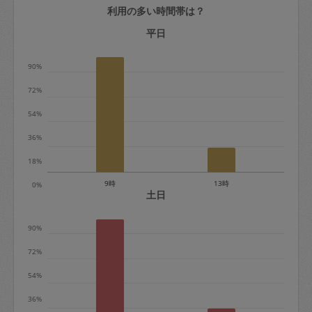
利用の多い時間帯は？
定期契約をキャンセルする場合、毎週定
期は月2回まで隔週定期は月1回までキャ
平日
ンセル料は発生しません。それ以上はキ
90%
ャンセル料が発生します。
72%
定期契約キャンセル料：
54%
・1回につき1,200円※
36%
・詳細ルールは、
こちら
を参照くださ
い。
18%
9時
13時
0%
※キャンセル料金の設定について：
土日
定期依頼1回（3時間）の金額とスポット
90%
1回（3時間）依頼した場合の金額の差額
相当で料金設定されています。
72%
54%
36%