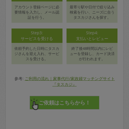
アカウント登録ページに必
最寄り駅や日付で絞り込み
要情報を入力し、メール認
検索を行い、ニーズに合う
証を行う。
タスカジさんを探す。
Step3:
Step4:
サービスを受ける
支払いとレビュー
依頼予約した日時にタスカ
終了後48時間以内にレビ
ジさんを迎え入れ、サービ
ューを登録し、カード決済
スを受ける。
が行われます。
参考:
ご利用の流れ｜家事代行/家政婦マッチングサイト
『タスカジ』