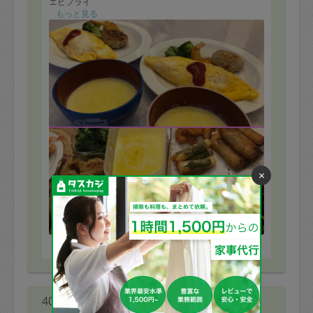
エビフライ
ハンバーグ
もっと見る
春巻き二種
茹で野菜二種
ポテトサラダ
中華サラダ
かぼちゃのスープ
大根の味噌汁
茶碗蒸し仕込み(^^)
豚肉と大根の煮物
茄子の南蛮漬け
果物カット🍊
でした！子供達も大人もペロリと食べてしまいました。
明日の晩御飯も考えなくて良いのはとっても助かりま
す。5歳3歳1歳の子が食べられるものを毎回工夫して提
×
供していただき感謝感謝です。幼児食の研究も熱心でい
らっしゃいます。子供もとてもなついていて毎回みんな
楽しみにお待ちしておりますまたよろしくお願いしま
す。
※依頼者の依頼当時の主観的な感想です。
40代 女性より