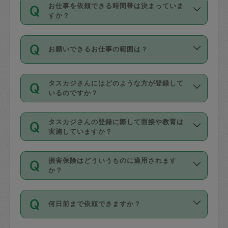
す。
丈夫です。
お仕事を依頼できる時間帯は決まっていま
料金のご請求と合わせてお支払いとなり
定期の最低利用回数は設けていない代わ
デビットカード・プリペイドカード（Vプ
すか？
ます。交通費の金額は「依頼の詳細」に
りに、一定数を超えたキャンセルは有償
リカ、au WALLETなど）
は支払にはご利
時間帯は3種類あります。いずれも１回あ
自動計算で表示されます。
でキャンセルすることが出来ます。
用いただけませんのでご注意ください。
お願いできるお仕事の範囲は？
たり３時間です。
銀行振込や現金払いも対応していませ
（例：毎週定期の場合は３回以上のキャ
ん。
掃除、整理収納、洗濯、買い物、料理、
・ＡＭ ９時～１２時
ンセルが有償（1200円、隔週定期の場合
なお、タスカジさんの交通費も、依頼料
タスカジさんにはどのような方が登録して
作り置きです。タスカジさんによってで
・ＰＭ １３時～１６時
いるのですか？
は２回以上のキャンセルが有償（1200
金のご請求と合わせてお支払いとなりま
きる仕事の範囲が異なりますので、依頼
・夜 １８時～２１時
円））
す。交通費の金額は「依頼の詳細」に自
主婦として長年の家事経験をお持ちの
する前にタスカジさんのプロフィールで
動計算で表示されます。
タスカジさんの登録に際して面接や教育は
方、栄養士・調理師といった資格者で保
確認してください。
開始時間を２時間前後変更することが可
実施していますか？
育園や学校の給食やレストランで料理関
基本的に、高所での作業や危険作業、屋
能です。依頼送信後、個別にタスカジさ
応募の際に、各自事務局との面接と説明
係の専門職に従事されていた方、日本で
外での作業は対象外です。
んにメッセージを送り調整してくださ
損害保険はどういうものに適用されます
を行っています。その後、身分証明書の
すでにハウスキーパーや英語の先生とし
か？
い。ただし、２時間を越えての調整はで
写真提出をしていただいています。外国
てお仕事をしているフィリピン出身の
きません。
依頼者とタスカジさんとの間でタスカジ
人の場合は在留カードで労働許可状況を
方、海外からの留学生、家事が好きな会
万が一、依頼した時間帯と作業時間が１
何日前まで依頼できますか？
を通して成立した作業時間内での作業に
確認しています。タスカジさんトレーニ
社員など様々なバックグラウンドの方が
時間も被らない場合、損害保険の対象外
適用されます。作業範囲は、掃除、洗
ング動画を使ったセルフトレーニングの
登録しています。
となりますので、ご注意ください。