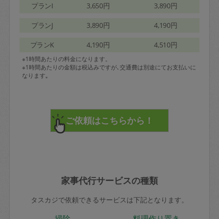
プランI
3,650円
3,890円
プランJ
3,890円
4,190円
プランK
4,190円
4,510円
※1時間あたりの料金になります。
※1時間あたりの金額は税込みですが､交通費は別途にてお支払いに
なります｡
家事代行サービスの種類
タスカジで依頼できるサービスは下記となります。
掃除
料理作り置き