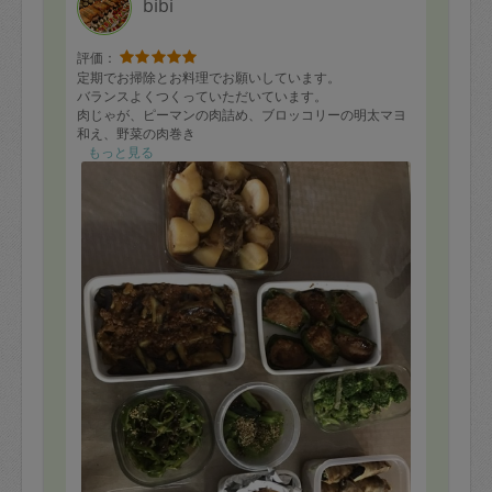
bibi
評価：
定期でお掃除とお料理でお願いしています。
バランスよくつくっていただいています。
肉じゃが、ピーマンの肉詰め、ブロッコリーの明太マヨ
和え、野菜の肉巻き
麻婆茄子、小松菜のお浸し、ピーマンのとろろ昆布和え
もっと見る
豚ロースのミルフィーユ焼き、
豚ばらの炊き込みご飯