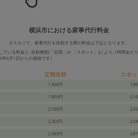
横浜市における家事代行料金
タスカジで、家事代行を依頼する際の料金は下記となります。
ている料金と､依頼種類(「定期」or 「スポット」)により､1時間あた
24年6月1日からの価格です）
定期依頼
スポッ
1,500円
1,8
1,800円
2,1
2,100円
2,3
2,350円
2,5
2,580円
2,8