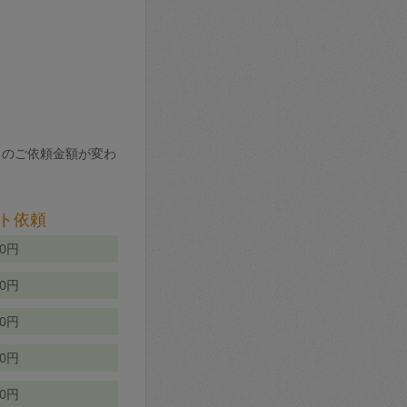
りのご依頼金額が変わ
ト依頼
00円
00円
50円
80円
70円