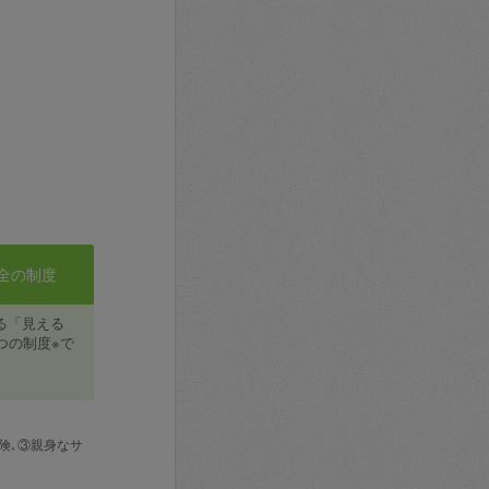
全の制度
る「見える
つの制度※で
険､③親身なサ