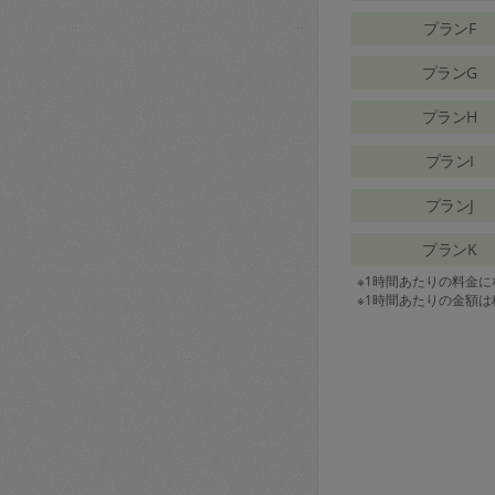
プランF
プランG
プランH
プランI
プランJ
プランK
※1時間あたりの料金
※1時間あたりの金額