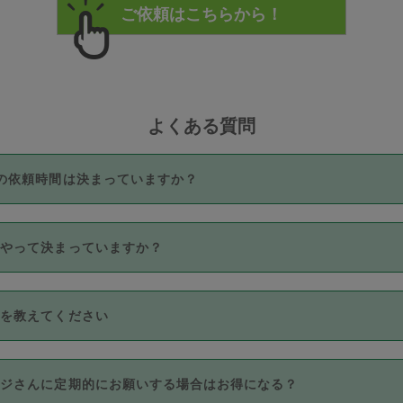
よくある質問
の依頼時間は決まっていますか？
つき3時間固定です。3時間を超えて依頼したい場合は、延長機能
うやって決まっていますか？
をご利用いただくには、タスカジさんに事前に相談し、合意の上事
。なお、3時間を下回っても、値引き等はございません。
価格帯の中からタスカジさん自身が価格を選んで設定しています。
法を教えてください
さんの価格設定には最初は制限があり、レビュー件数、レビューの
定可能な最高額が上がっていく仕組みになっています。
クレジットカード（Visa／Master／JCB／AMERICAN EXPRESS
カジさんに定期的にお願いする場合はお得になる？
のみとなります。