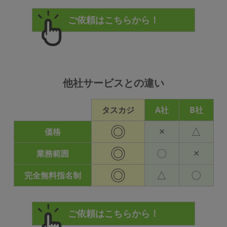
他社サービスとの違い
タスカジ
A社
B社
◎
×
△
価格
◎
〇
×
業務範囲
◎
△
〇
完全無料指名制