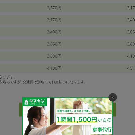
2,870円
3,1
3,170円
3,4
3,400円
3,6
3,650円
3,8
3,890円
4,1
4,190円
4,5
になります。
は税込みですが､交通費は別途にてお支払いになります｡
×