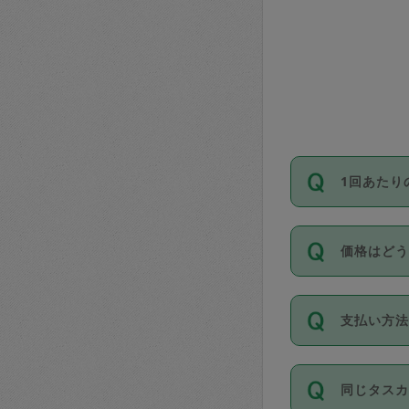
1回あたり
依頼1回に
価格はど
い。機能
が必要です
11種類の
支払い方
タスカジ
除々に設
お支払方法は
同じタス
Club）