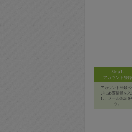
Step1:
アカウント登
アカウント登録ペ
ジに必要情報を入
し、メール認証を
う。