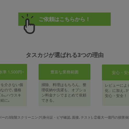
タスカジが選ばれる3つの理由
 1,500円~
豊富な業務範囲
安心・安
者を介さない個
掃除、料理はもちろん、整
レビューによ
なので､価格
理収納や洗濯も、オプショ
化」に加え､3
ル｡ハウスキ
ン料金ナシでまとめて依頼
安心・安全！
給に｡
できる。
パーの3段階スクリーニング(身分証・ビザ確認､面接､テスト)､②最大一億円の損害保