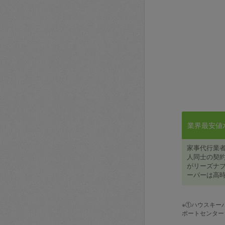
業界最安値水準
家事代行業
人同士の契約
がリーズナブ
ーパーは高時
※①ハウスキー
ポートセンター