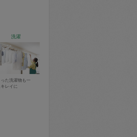
洗濯
まった洗濯物も一
にキレイに