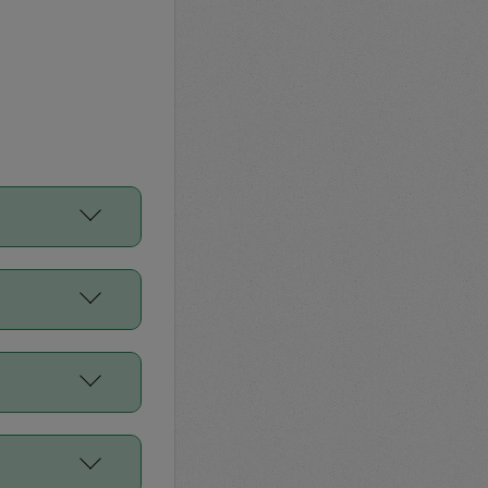
をご利用くださ
前申請すること
平均値、などで
／Diners