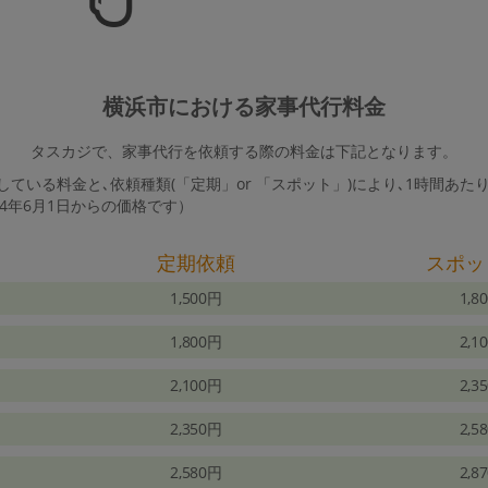
横浜市における家事代行料金
タスカジで、家事代行を依頼する際の料金は下記となります。
ている料金と､依頼種類(「定期」or 「スポット」)により､1時間あた
24年6月1日からの価格です）
定期依頼
スポッ
1,500円
1,8
1,800円
2,1
2,100円
2,3
2,350円
2,5
2,580円
2,8