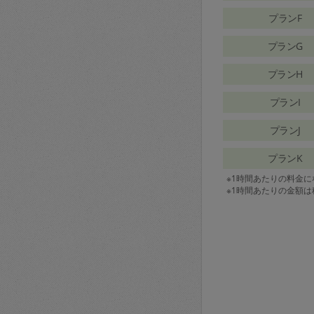
プランF
プランG
プランH
プランI
プランJ
プランK
※1時間あたりの料金
※1時間あたりの金額