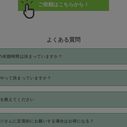
よくある質問
の依頼時間は決まっていますか？
つき3時間固定です。3時間を超えて依頼したい場合は、延長機能
うやって決まっていますか？
をご利用いただくには、タスカジさんに事前に相談し、合意の上事
。なお、3時間を下回っても、値引き等はございません。
価格帯の中からタスカジさん自身が価格を選んで設定しています。
法を教えてください
さんの価格設定には最初は制限があり、レビュー件数、レビューの
定可能な最高額が上がっていく仕組みになっています。
クレジットカード（Visa／Master／JCB／AMERICAN EXPRESS
カジさんに定期的にお願いする場合はお得になる？
のみとなります。