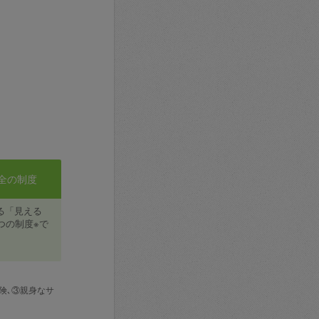
全の制度
る「見える
つの制度※で
険､③親身なサ