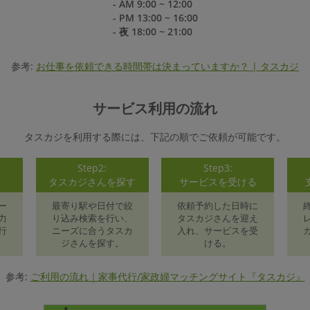
- AM 9:00 ~ 12:00
- PM 13:00 ~ 16:00
- 夜 18:00 ~ 21:00
参考:
お仕事を依頼できる時間帯は決まっていますか？ | タスカジ
サービス利用の流れ
タスカジを利用する際には、下記の順でご依頼が可能です。
Step2:
Step3:
録
タスカジさんを探す
サービスを受ける
ー
最寄り駅や日付で絞
依頼予約した日時に
力
り込み検索を行い、
タスカジさんを迎え
行
ニーズに合うタスカ
入れ、サービスを受
ジさんを探す。
ける。
参考:
ご利用の流れ｜家事代行/家政婦マッチングサイト『タスカジ』