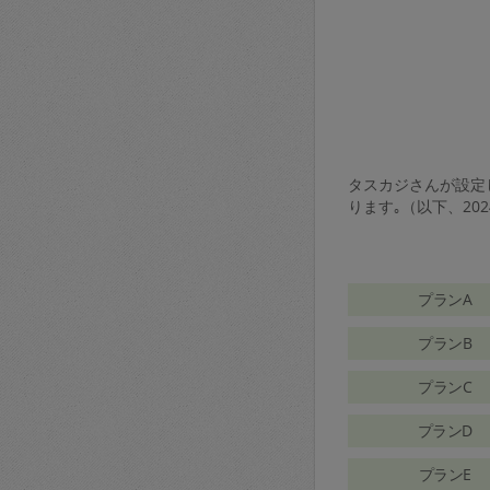
タスカジさんが設定し
ります｡（以下、20
プランA
プランB
プランC
プランD
プランE