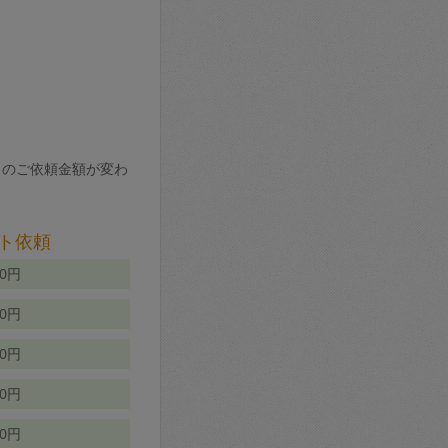
りのご依頼金額が変わ
ト依頼
00円
00円
50円
80円
70円