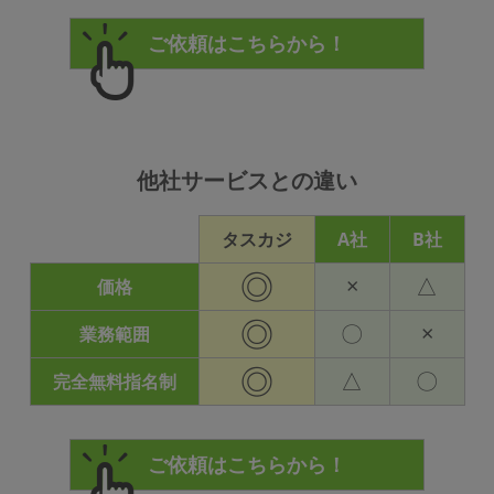
他社サービスとの違い
タスカジ
A社
B社
◎
×
△
価格
◎
〇
×
業務範囲
◎
△
〇
完全無料指名制