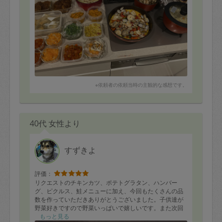
※依頼者の依頼当時の主観的な感想です。
40代 女性より
すずきよ
評価：
リクエストのチキンカツ、ポテトグラタン、ハンバー
グ、ピクルス、鮭メニューに加え、今回もたくさんの品
数を作っていただきありがとうございました。子供達が
野菜好きですので野菜いっぱいで嬉しいです。また次回
も宜しくお願いします。
もっと見る