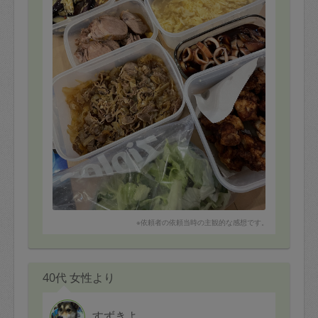
鶏肉のチーズ焼き
かれいの煮付け（フクちゃんは煮付けが特に美味しいで
す）
ヤリイカの煮付け
麻婆豆腐（大人用はピリ辛、子供用は甘め）
茄子の南蛮漬け
唐揚げ
サラダの仕込み
たまごスープ（娘がいつもおかわり）
ミートソース（保存食用、子供達昼食用）
またどうぞよろしくお願いします！
※依頼者の依頼当時の主観的な感想です。
40代 女性より
すずきよ