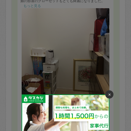
娘の部屋のクローゼットもとても綺麗になりました。
この状態をキープできるように頑張ります。
もっと見る
また是非宜しくお願いします。
×
※依頼者の依頼当時の主観的な感想です。