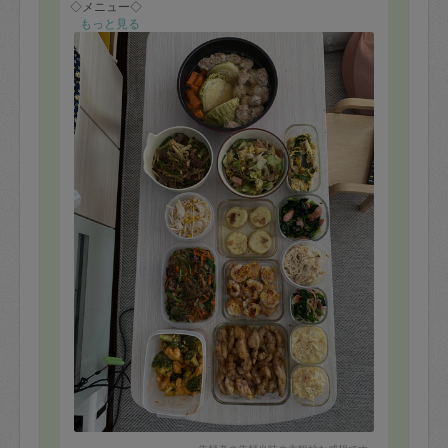
◇メニュー◇
・ブロッコリーとささみのオーロラソテー
もっと見る
・チキン南蛮
・チキン南蛮用タルタルソース
・プルコギチャプチェ
・カラフルチーズはんぺん団子
・ほうれん草の辛子和え
・おから入り大根のオイマヨサラダ
・ささみともやしのナムル風
・トロトロチーズ乗せ大根ステーキ
・ほうれん草とソーセージのガーリックソテー
・ジャガイモ、ピーマン入りプルコギ
・キャベツとネギのマヨソテー
・舞茸とニラの卵炒め
・鶏団子入りポトフ（鶏ひき肉も手作り）
リクエストのチキン南蛮！！待ってましたとばかりに真
っ先にお腹いっぱい食べました♡手作りタルタルが絶品
です！
ポトフもキャベツがとろっと柔らかく、手作り肉団子も
とても美味しかったです！
また次回も楽しみです！