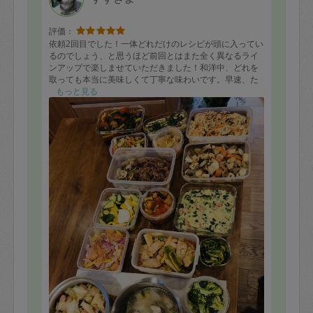
評価：
依頼2回目でした！一体どれだけのレシピが頭に入ってい
るのでしょう、と思うほど前回とはまた全く異なるライ
ンアップで楽しませていただきました！和洋中、どれを
取っても本当に美味しくて丁寧な味わいです。早速、た
くさんの知人にもご紹介させていただいています。今回
もっと見る
もありがとうございました！