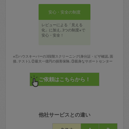
安心・安全の制度
レビューによる「見える
化」に加え､3つの制度※で
安心・安全！
※①ハウスキーパーの3段階スクリーニング(身分証・ビザ確認､面
接､テスト)､②最大一億円の損害保険､③親身なサポートセンター
他社サービスとの違い