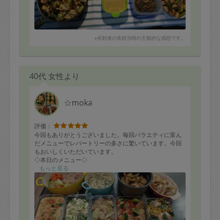
葉っぱ、生野菜をよく食べる我が家にとっては、手作り
ドレッシングは嬉しい一品です。
冷凍庫にあった海老やイカゲソ、帆立、カニカマなどを
※依頼者の依頼当時の主観的な感想です。
美味しく使っていただきました。見た目も豪華で味も自
然の風味を生かした味付けで、仕事で遅くなり、こんな
夜中に食べていますが、次々と箸が進みます！
ありがとうございました。
40代 女性より
☆moka
評価：
今回もありがとうございました。毎回バラエティに富ん
だメニューでレパートリーの多さに驚いています。今回
もおいしくいただいています。
◇本日のメニュー◇
・鶏団子入りポトフ
もっと見る
・チキンとフレッシュトマトのクリーム煮
・椎茸と卵の中華スープ
・ブロッコリーとアボカドのタルタルサラダ
・豚バラとキャベツの胡麻柚子胡椒炒め
・カラフルはんぺん団子のバターソテー
・鶏スペアリブとジャガイモのはちみつニンニク醤油煮