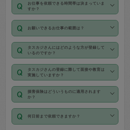
す。
丈夫です。
お仕事を依頼できる時間帯は決まっていま
料金のご請求と合わせてお支払いとなり
定期の最低利用回数は設けていない代わ
デビットカード・プリペイドカード（Vプ
すか？
ます。交通費の金額は「依頼の詳細」に
りに、一定数を超えたキャンセルは有償
リカ、au WALLETなど）
は支払にはご利
時間帯は3種類あります。いずれも１回あ
自動計算で表示されます。
でキャンセルすることが出来ます。
用いただけませんのでご注意ください。
お願いできるお仕事の範囲は？
たり３時間です。
銀行振込や現金払いも対応していませ
（例：毎週定期の場合は３回以上のキャ
ん。
掃除、整理収納、洗濯、買い物、料理、
・ＡＭ ９時～１２時
ンセルが有償（1200円、隔週定期の場合
なお、タスカジさんの交通費も、依頼料
タスカジさんにはどのような方が登録して
作り置きです。タスカジさんによってで
・ＰＭ １３時～１６時
いるのですか？
は２回以上のキャンセルが有償（1200
金のご請求と合わせてお支払いとなりま
きる仕事の範囲が異なりますので、依頼
・夜 １８時～２１時
円））
す。交通費の金額は「依頼の詳細」に自
主婦として長年の家事経験をお持ちの
する前にタスカジさんのプロフィールで
動計算で表示されます。
タスカジさんの登録に際して面接や教育は
方、栄養士・調理師といった資格者で保
確認してください。
開始時間を２時間前後変更することが可
実施していますか？
育園や学校の給食やレストランで料理関
基本的に、高所での作業や危険作業、屋
能です。依頼送信後、個別にタスカジさ
応募の際に、各自事務局との面接と説明
係の専門職に従事されていた方、日本で
外での作業は対象外です。
んにメッセージを送り調整してくださ
損害保険はどういうものに適用されます
を行っています。その後、身分証明書の
すでにハウスキーパーや英語の先生とし
か？
い。ただし、２時間を越えての調整はで
写真提出をしていただいています。外国
てお仕事をしているフィリピン出身の
きません。
依頼者とタスカジさんとの間でタスカジ
人の場合は在留カードで労働許可状況を
方、海外からの留学生、家事が好きな会
万が一、依頼した時間帯と作業時間が１
何日前まで依頼できますか？
を通して成立した作業時間内での作業に
確認しています。タスカジさんトレーニ
社員など様々なバックグラウンドの方が
時間も被らない場合、損害保険の対象外
適用されます。作業範囲は、掃除、洗
ング動画を使ったセルフトレーニングの
登録しています。
となりますので、ご注意ください。