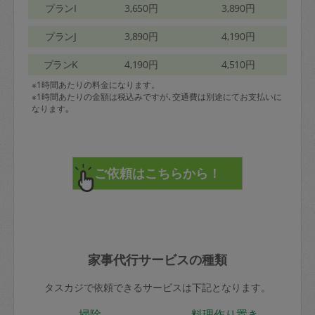
プランI
3,650円
3,890円
プランJ
3,890円
4,190円
プランK
4,190円
4,510円
※1時間あたりの料金になります。
※1時間あたりの金額は税込みですが､交通費は別途にてお支払いに
なります｡
家事代行サービスの種類
タスカジで依頼できるサービスは下記となります。
掃除
料理作り置き