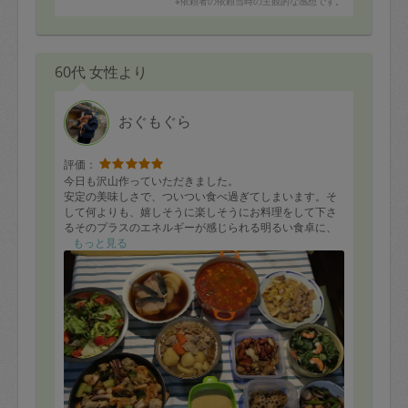
※依頼者の依頼当時の主観的な感想です。
60代 女性より
おぐもぐら
評価：
今日も沢山作っていただきました。
安定の美味しさで、ついつい食べ過ぎてしまいます。そ
して何よりも、嬉しそうに楽しそうにお料理をして下さ
るそのプラスのエネルギーが感じられる明るい食卓に、
癒されています。
もっと見る
中でもミネストローネが、とてもさっぱりとしていてい
くらでも食べられてしまう美味しさです。
メニューは、
パエリア、ミネストローネ、ベーコンときのこのご馳走
サラダ、手作りドレッシング、帆立とイカとアスパラ炒
め、白菜と豚バラ味噌炒め、ぶり大根、肉じゃが、蓮根
とこんにゃくのこんぴら、わかめときゅうりとカニカ
マ・ボイル海老の豪華酢の物
ドレッシングを入れて１０品でした。