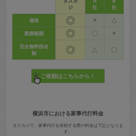
タスカ
A
B
ジ
社
社
◎
×
△
価格
◎
〇
×
業務範囲
完全無料指名
◎
△
〇
制
横浜市における家事代行料金
タスカジで、家事代行を依頼する際の料金は下記となりま
す。