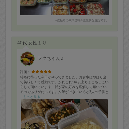
込み
・鶏もも肉と彩り野菜の甘酢煮
・プチトマトと玉ねぎの塩昆布漬け
・鶏肉の生姜焼き
※依頼者の依頼当時の主観的な感想です。
・鮭とキノコのカラフルソテー
・カプレーゼ、ハニー&クラッシュナッツがけ
40代 女性より
フクちゃん♬
評価：
待ちに待った今日がやってきました。お食事はやはり全
て美味しくて感動です。かれこれ1年以上ちょこちょこい
らして頂いています。我が家の好みを理解して頂いてい
るのでありがたいです。夕飯ができていると3人の子供と
遊んであげたり、話を聞く余裕、心の余裕ができ嬉しい
もっと見る
です。
今日のメニューは肉魚系をメインをたくさんお願いしま
した！
ハンバーグ
牛丼（食の細い息子用）
焼き豚