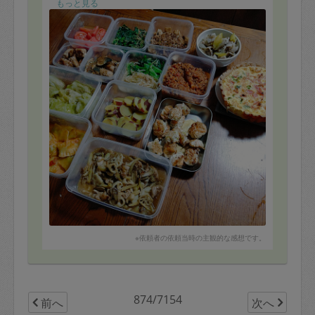
美味しかったです。
もっと見る
また機会があればお願いしたいと思います。ありがとう
ございました。
※依頼者の依頼当時の主観的な感想です。
874/7154
前へ
次へ