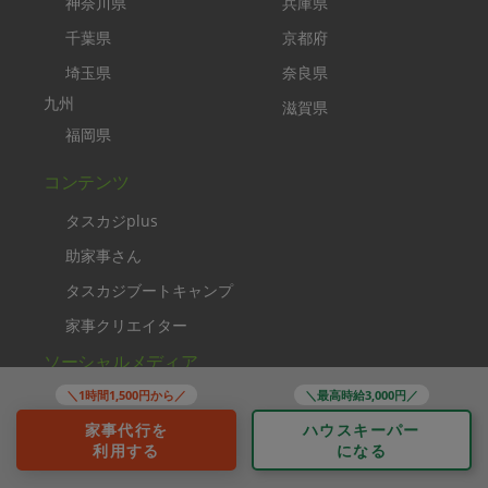
神奈川県
兵庫県
千葉県
京都府
埼玉県
奈良県
九州
滋賀県
福岡県
コンテンツ
タスカジplus
助家事さん
タスカジブートキャンプ
家事クリエイター
ソーシャルメディア
＼1時間1,500円から／
＼最高時給3,000円／
家事代行を
ハウスキーパー
利用する
になる