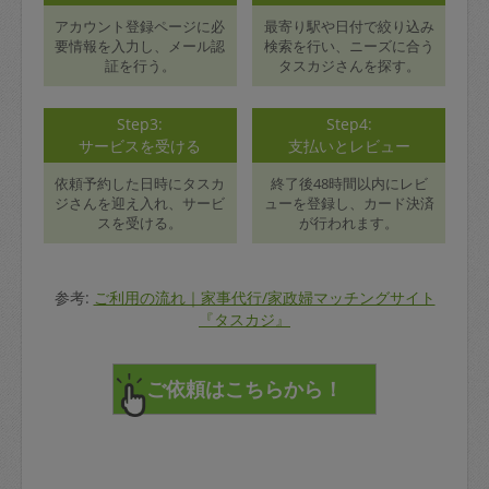
アカウント登録ページに必
最寄り駅や日付で絞り込み
要情報を入力し、メール認
検索を行い、ニーズに合う
証を行う。
タスカジさんを探す。
Step3:
Step4:
サービスを受ける
支払いとレビュー
依頼予約した日時にタスカ
終了後48時間以内にレビ
ジさんを迎え入れ、サービ
ューを登録し、カード決済
スを受ける。
が行われます。
参考:
ご利用の流れ｜家事代行/家政婦マッチングサイト
『タスカジ』