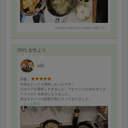
※依頼者の依頼当時の主観的な感想です。
30代 女性より
aiki
評価：
今回もとっても美味しかったです！
パエリアが美味しすぎました。アヒージョと合わせてス
ペインにいる気分になりました。
夫はキャベツの副菜が気に入っておりました。
白菜の鍋、クリームシチュー、カツレツなどこれから食
もっと見る
べるものも楽しみです！
外食するよりも美味しく幸せになれます。ありがとうご
ざいます。