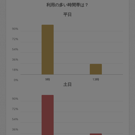
利用の多い時間帯は？
定期契約をキャンセルする場合、毎週定
期は月2回まで隔週定期は月1回までキャ
平日
ンセル料は発生しません。それ以上はキ
90%
ャンセル料が発生します。
72%
定期契約キャンセル料：
54%
・1回につき1,200円※
36%
・詳細ルールは、
こちら
を参照くださ
い。
18%
9時
13時
0%
※キャンセル料金の設定について：
土日
定期依頼1回（3時間）の金額とスポット
90%
1回（3時間）依頼した場合の金額の差額
相当で料金設定されています。
72%
54%
36%