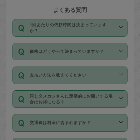
よくある質問
1回あたりの依頼時間は決まっています
か？
依頼1回につき3時間固定です。3時間を
価格はどうやって決まっていますか？
超えて依頼したい場合は、延長機能をご
利用ください。機能をご利用いただくに
11種類の価格帯の中からタスカジさん自
は、タスカジさんに事前に相談し、合意
支払い方法を教えてください
身が価格を選んで設定しています。
の上事前申請することが必要です。な
タスカジさんの価格設定には最初は制限
お、3時間を下回っても、値引き等はござ
お支払方法はクレジットカード（Visa／
があり、レビュー件数、レビューの平均
いません。
同じタスカジさんに定期的にお願いする場
Master／JCB／AMERICAN EXPRESS／
値、などで除々に設定可能な最高額が上
合はお得になる？
Diners Club）のみとなります。
がっていく仕組みになっています。
依頼には「スポット」と「定期（毎週｜
カード情報のご登録は、依頼リクエスト
交通費は料金に含まれますか？
隔週）」があり、「定期」の依頼は「ス
を行う際にご入力ください。プロフィー
ポット」よりお得な料金でご利用できま
ル登録時にはご入力いただかなくても大
交通費は依頼料金とは別途発生し、依頼