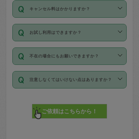
ご依頼は、現在を起点に3日後（72時間
濯、料理、作り置き、整理収納、買い物
のち、タスカジモニター宅にて３時間の
また外国人の方は英語しか話せない方、
キャンセル料はかかりますか？
以降）の日時から受付可能となっていま
です。作業中に物を壊したり、人にけが
現場トライアルを受け、合格したタスカ
日本語も話せる方など様々です。
す。
をさせたりした場合が対象で、補償金額
ジさんが活動されています。
キャンセル料には、以下の2種類がありま
ただし、72時間を切った直前の日程では
は対物1000万円、対人1億円が上限で
バックグラウンドや得意分野はプロフィ
お試し利用はできますか？
す。
タスカジさんへ「募集」をかけることが
す。
※テストセンターの講評は１件目のレビュ
ールに記載していますので、各自の得意
可能です。
ーとして記載されていますので依頼の際
分野を見極めて、目的に合わせてお仕事
「お試し利用」というメニューはありま
万が一損害が発生した場合は、その場の
に参考にしてください。
を依頼してください。
不在の場合にもお願いできますか？
せんが、「一回のみ」依頼を活用するこ
1. 直前キャンセル（定期、スポット契約
写真を撮り、
参考
：
【詳細】タスカジさんの登録に際
とによって、気に入ったタスカジさんを
共通）
タスカジサポートセンターまでご連絡く
して面接や教育は実施していますか？
不在の場合の作業はタスカジさんの同意
見つけることができます。
・タスカジさんのお仕事開始予定時間前
ださい。
注意しなくてはいけない点はありますか？
が必要です。数回の依頼ののち、タスカ
72時間を超える※と、以下のキャンセル
詳細FAQ：
損害賠償保険について教えて
ジさんと依頼者の間で十分な信頼関係が
まず、条件の合う気になるタスカジさ
料が発生します。
ください。
貴重品は紛失の際トラブルの元となるの
できたのち、タスカジさんに依頼してみ
ん、２・３人に「スポット」依頼をして
で、必ず鍵のかかるロッカーや金庫に入
てください。
みてください。
直前キャンセル料：
れて依頼者の責任の元管理するよう心掛
不在時に部屋に入るためにタスカジさん
その後、一番気に入ったタスカジさんに
72時間前〜24時間前＝依頼料金の50%
けてください。
に鍵を預ける必要がありますが、タスカ
「定期（毎週・隔週）」依頼をしてくだ
24時間前～1時間前＝依頼金額の100%
※パスポート、クレジットカード、銀行カ
ジさんが紛失した鍵によって二次的な損
さい。
1時間前〜実施時間＝依頼金額の100%＋
ード、5千円以上のアクセサリー、500円
害（たとえば、第三者の侵入など）が起
交通費全額