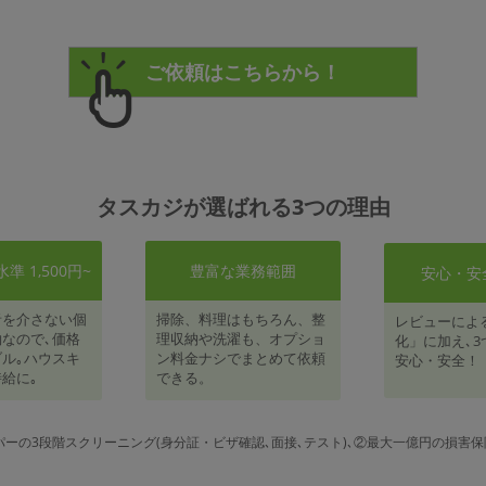
タスカジが選ばれる3つの理由
 1,500円~
豊富な業務範囲
安心・安
者を介さない個
掃除、料理はもちろん、整
レビューによ
なので､価格
理収納や洗濯も、オプショ
化」に加え､3
ル｡ハウスキ
ン料金ナシでまとめて依頼
安心・安全！
給に｡
できる。
パーの3段階スクリーニング(身分証・ビザ確認､面接､テスト)､②最大一億円の損害保