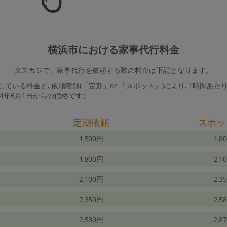
横浜市における家事代行料金
タスカジで、家事代行を依頼する際の料金は下記となります。
ている料金と､依頼種類(「定期」or 「スポット」)により､1時間あた
24年6月1日からの価格です）
定期依頼
スポッ
1,500円
1,8
1,800円
2,1
2,100円
2,3
2,350円
2,5
2,580円
2,8