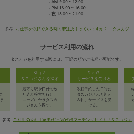
- AM 9:00 ~ 12:00
- PM 13:00 ~ 16:00
- 夜 18:00 ~ 21:00
参考:
お仕事を依頼できる時間帯は決まっていますか？ | タスカジ
サービス利用の流れ
タスカジを利用する際には、下記の順でご依頼が可能です。
Step2:
Step3:
録
タスカジさんを探す
サービスを受ける
ー
最寄り駅や日付で絞
依頼予約した日時に
力
り込み検索を行い、
タスカジさんを迎え
行
ニーズに合うタスカ
入れ、サービスを受
ジさんを探す。
ける。
参考:
ご利用の流れ｜家事代行/家政婦マッチングサイト『タスカジ』