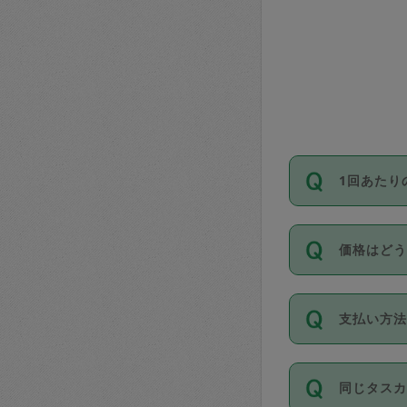
1回あたり
依頼1回に
価格はど
い。機能
が必要です
11種類の
支払い方
タスカジ
除々に設
お支払方法は
同じタス
Club）