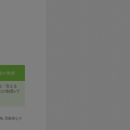
全の制度
る「見える
つの制度※で
険､③親身なサ