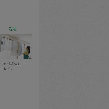
洗濯
まった洗濯物も一
にキレイに