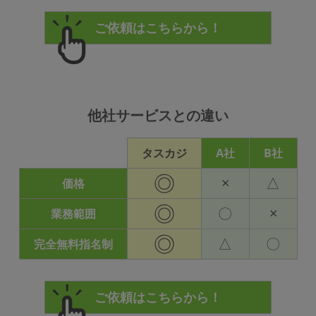
他社サービスとの違い
タスカジ
A社
B社
◎
×
△
価格
◎
〇
×
業務範囲
◎
△
〇
完全無料指名制