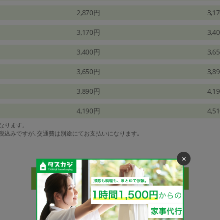
2,870円
3,1
3,170円
3,4
3,400円
3,6
3,650円
3,8
3,890円
4,1
4,190円
4,5
になります。
は税込みですが､交通費は別途にてお支払いになります｡
×