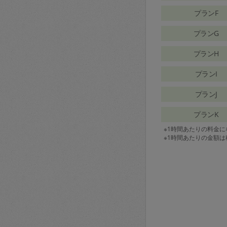
プランF
プランG
プランH
プランI
プランJ
プランK
※1時間あたりの料金
※1時間あたりの金額