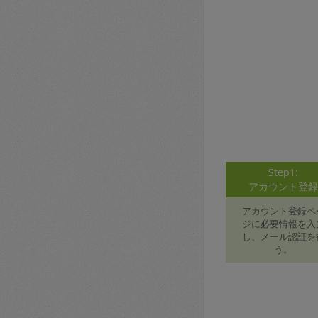
Step1:
アカウント登
アカウント登録ペ
ジに必要情報を入
し、メール認証を
う。