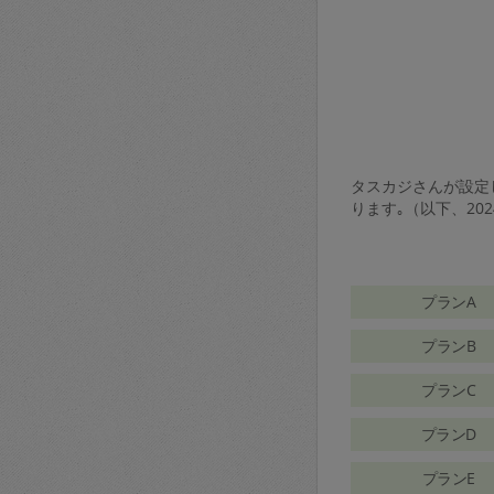
タスカジさんが設定し
ります｡（以下、20
プランA
プランB
プランC
プランD
プランE