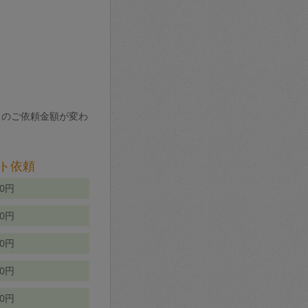
りのご依頼金額が変わ
ト依頼
00円
00円
50円
80円
70円