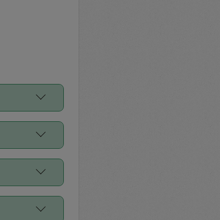
をご利用くださ
前申請すること
平均値、などで
／Diners