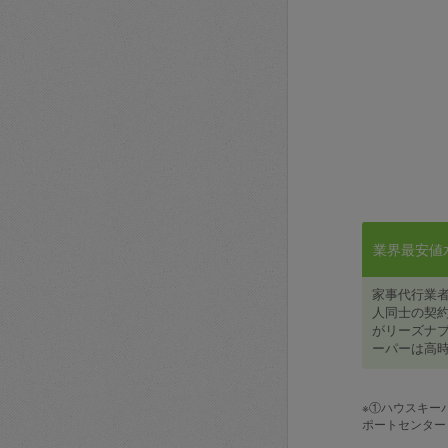
業界最安値水準
家事代行業
人同士の契約
がリーズナブ
ーパーは高時
※①ハウスキー
ポートセンター