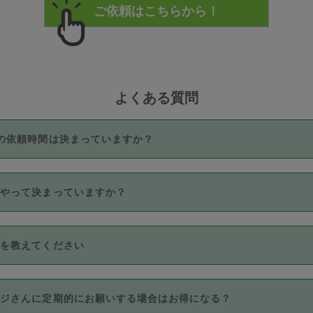
よくある質問
の依頼時間は決まっていますか？
つき3時間固定です。3時間を超えて依頼したい場合は、延長機能
うやって決まっていますか？
をご利用いただくには、タスカジさんに事前に相談し、合意の上事
。なお、3時間を下回っても、値引き等はございません。
価格帯の中からタスカジさん自身が価格を選んで設定しています。
法を教えてください
さんの価格設定には最初は制限があり、レビュー件数、レビューの
定可能な最高額が上がっていく仕組みになっています。
クレジットカード（Visa／Master／JCB／AMERICAN EXPRESS
カジさんに定期的にお願いする場合はお得になる？
のみとなります。