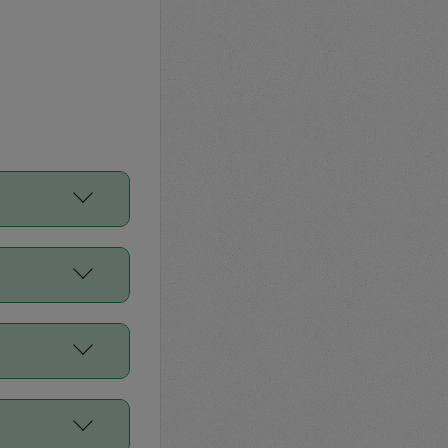
をご利用くださ
前申請すること
平均値、などで
／Diners