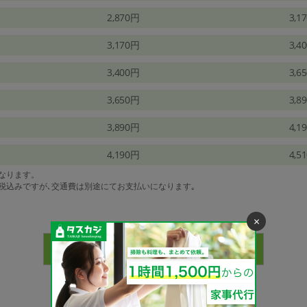
2,870円
3,1
3,170円
3,4
3,400円
3,6
3,650円
3,8
3,890円
4,1
4,190円
4,5
になります。
は税込みですが､交通費は別途にてお支払いになります｡
×