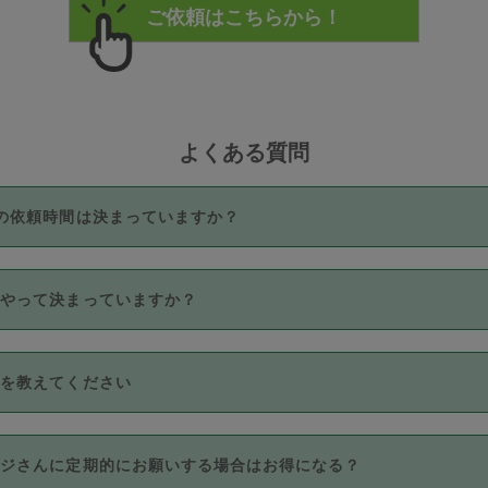
よくある質問
の依頼時間は決まっていますか？
つき3時間固定です。3時間を超えて依頼したい場合は、延長機能
うやって決まっていますか？
をご利用いただくには、タスカジさんに事前に相談し、合意の上事
。なお、3時間を下回っても、値引き等はございません。
価格帯の中からタスカジさん自身が価格を選んで設定しています。
法を教えてください
さんの価格設定には最初は制限があり、レビュー件数、レビューの
定可能な最高額が上がっていく仕組みになっています。
クレジットカード（Visa／Master／JCB／AMERICAN EXPRESS
カジさんに定期的にお願いする場合はお得になる？
のみとなります。