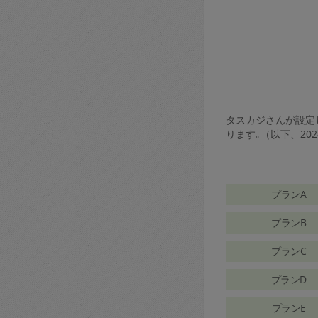
タスカジさんが設定し
ります｡（以下、20
プランA
プランB
プランC
プランD
プランE