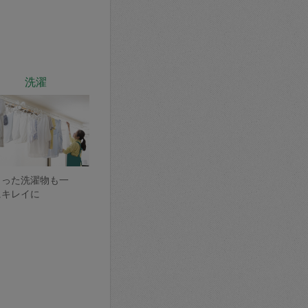
洗濯
まった洗濯物も一
にキレイに