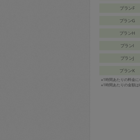
プランF
プランG
プランH
プランI
プランJ
プランK
※1時間あたりの料金
※1時間あたりの金額