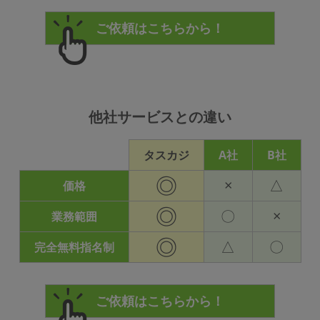
他社サービスとの違い
タスカジ
A社
B社
◎
×
△
価格
◎
〇
×
業務範囲
◎
△
〇
完全無料指名制