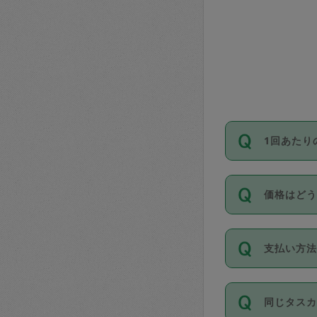
1回あたり
依頼1回に
価格はど
い。機能
が必要です
11種類の
支払い方
タスカジ
除々に設
お支払方法は
同じタス
Club）