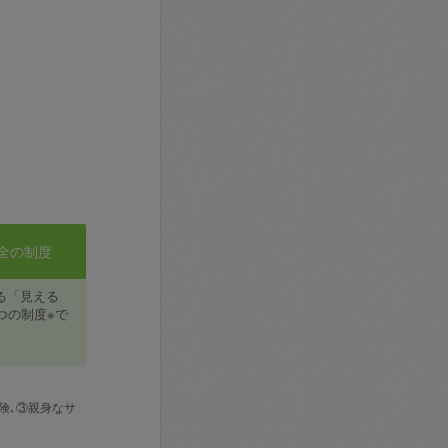
全の制度
る「見える
つの制度※で
険､③親身なサ