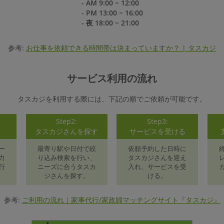
- AM 9:00 ~ 12:00
- PM 13:00 ~ 16:00
- 夜 18:00 ~ 21:00
参考:
お仕事を依頼できる時間帯は決まっていますか？ | タスカジ
サービス利用の流れ
タスカジを利用する際には、下記の順でご依頼が可能です。
Step2:
Step3:
録
タスカジさんを探す
サービスを受ける
ー
最寄り駅や日付で絞
依頼予約した日時に
力
り込み検索を行い、
タスカジさんを迎え
行
ニーズに合うタスカ
入れ、サービスを受
ジさんを探す。
ける。
参考:
ご利用の流れ｜家事代行/家政婦マッチングサイト『タスカジ』