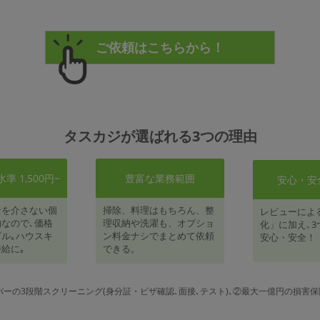
タスカジが選ばれる3つの理由
 1,500円~
豊富な業務範囲
安心・安
者を介さない個
掃除、料理はもちろん、整
レビューによ
なので､価格
理収納や洗濯も、オプショ
化」に加え､3
ル｡ハウスキ
ン料金ナシでまとめて依頼
安心・安全！
給に｡
できる。
パーの3段階スクリーニング(身分証・ビザ確認､面接､テスト)､②最大一億円の損害保