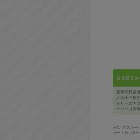
業界最安値水準
家事代行業
人同士の契約
がリーズナブ
ーパーは高時
※①ハウスキー
ポートセンター