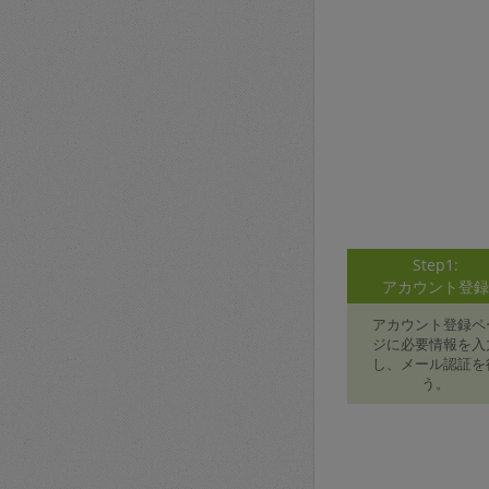
Step1:
アカウント登
アカウント登録ペ
ジに必要情報を入
し、メール認証を
う。