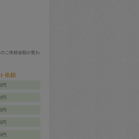
りのご依頼金額が変わ
ト依頼
00円
00円
50円
80円
70円