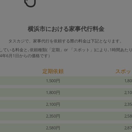
横浜市における家事代行料金
タスカジで、家事代行を依頼する際の料金は下記となります。
ている料金と､依頼種類(「定期」or 「スポット」)により､1時間あた
24年6月1日からの価格です）
定期依頼
スポッ
1,500円
1,8
1,800円
2,1
2,100円
2,3
2,350円
2,5
2,580円
2,8