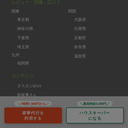
レビュー・評価・口コミ
関東
関西
東京都
大阪府
神奈川県
兵庫県
千葉県
京都府
埼玉県
奈良県
九州
滋賀県
福岡県
コンテンツ
タスカジplus
助家事さん
タスカジブートキャンプ
＼1時間1,500円から／
＼最高時給3,000円／
家事代行を
ハウスキーパー
家事クリエイター
利用する
になる
ソーシャルメディア