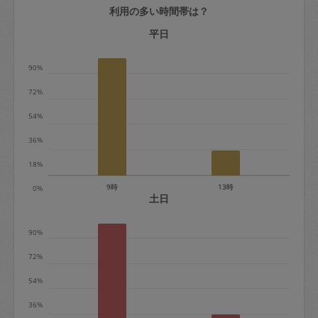
利用の多い時間帯は？
定期契約をキャンセルする場合、毎週定
期は月2回まで隔週定期は月1回までキャ
平日
ンセル料は発生しません。それ以上はキ
90%
ャンセル料が発生します。
72%
定期契約キャンセル料：
54%
・1回につき1,200円※
36%
・詳細ルールは、
こちら
を参照くださ
い。
18%
9時
13時
0%
※キャンセル料金の設定について：
土日
定期依頼1回（3時間）の金額とスポット
90%
1回（3時間）依頼した場合の金額の差額
相当で料金設定されています。
72%
54%
36%