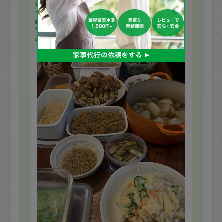
評価：
主菜4品
副菜9品
写真におさまらないくらい、
ある野菜などを上手にお使いいただいて、びっくりする
くらい作っていただきました。
もっと見る
優しい和食居酒屋風メニュー！
夫も子供も大喜びです。
またお願いします。