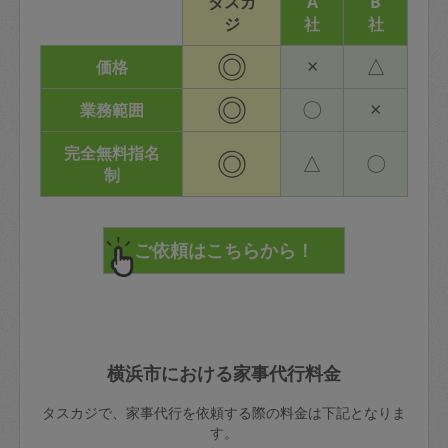
タスカ
A
B
ジ
社
社
◎
×
△
価格
◎
〇
×
業務範囲
完全無料指名
◎
△
〇
制
横浜市における家事代行料金
タスカジで、家事代行を依頼する際の料金は下記となりま
す。