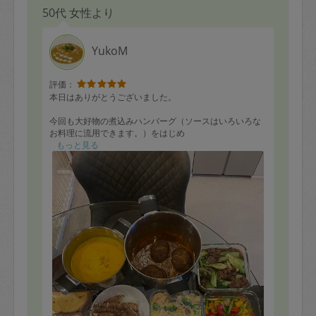
50代 女性より
YukoM
評価：
本日はありがとうございました。
今回も大好物の煮込みハンバーグ（ソースはいろいろな
お料理に流用できます。）をはじめ
YUKOさんの作るお気に入りばかりをリクエストいたしま
もっと見る
した。
いつも同じメニューばかりで、馬鹿の一つ覚えと思われ
やしないかビクビクしてしまいますが、、
中毒性があるのだろうと、開き直っています（笑）
メニューの決定から当日までのやりとりも、思わずほっ
こりしてしまうような
こともあったりと、お人柄もとても素敵なタスカジさん
です☆
次回もどうぞよろしくお願いいたします。