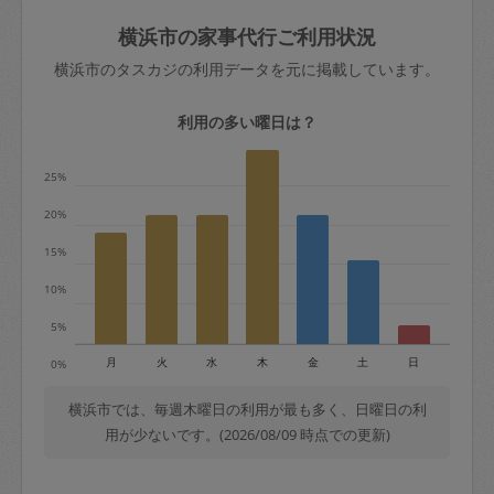
玉、など
きた場合は損害保険の対象外となるので
依頼者不在による当日キャンセル＝依頼
横浜市の家事代行ご利用状況
ご注意ください。
金額の100%＋交通費全額
横浜市のタスカジの利用データを元に掲載しています。
あわせてこちらも参照ください
：
初めて
利用します。注意しなくてはいけない点
※例：依頼日時／土曜日午前9時開始の場
利用の多い曜日は？
はありますか？
合、水曜日午前9時以降はキャンセル料が
発生
25%
水曜日9時〜金曜日9時まで＝依頼料金の
20%
50%
15%
金曜日9時～土曜日8時まで＝依頼金額の
100%
10%
土曜日8時〜実施時間＝依頼金額の100%
5%
＋交通費全額
月
火
水
木
金
土
日
0%
依頼者不在による当日キャンセル＝依頼
金額の100%＋交通費全額
横浜市では、毎週木曜日の利用が最も多く、日曜日の利
用が少ないです。(2026/08/09 時点での更新)
2. 定期契約キャンセル（定期契約のみ）