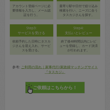
アカウント登録ページに必
最寄り駅や日付で絞り込み
要情報を入力し、メール認
検索を行い、ニーズに合う
証を行う。
タスカジさんを探す。
Step3:
Step4:
サービスを受ける
支払いとレビュー
依頼予約した日時にタスカ
終了後48時間以内にレビ
ジさんを迎え入れ、サービ
ューを登録し、カード決済
スを受ける。
が行われます。
参考:
ご利用の流れ｜家事代行/家政婦マッチングサイト
『タスカジ』