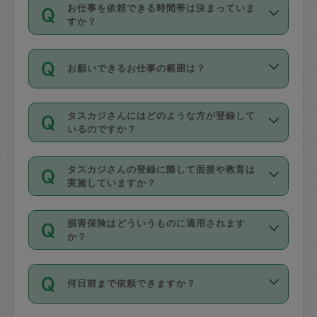
す。
丈夫です。
お仕事を依頼できる時間帯は決まっていま
料金のご請求と合わせてお支払いとなり
定期の最低利用回数は設けていない代わ
デビットカード・プリペイドカード（Vプ
すか？
ます。交通費の金額は「依頼の詳細」に
りに、一定数を超えたキャンセルは有償
リカ、au WALLETなど）
は支払にはご利
時間帯は3種類あります。いずれも１回あ
自動計算で表示されます。
でキャンセルすることが出来ます。
用いただけませんのでご注意ください。
お願いできるお仕事の範囲は？
たり３時間です。
銀行振込や現金払いも対応していませ
（例：毎週定期の場合は３回以上のキャ
ん。
掃除、整理収納、洗濯、買い物、料理、
・ＡＭ ９時～１２時
ンセルが有償（1200円、隔週定期の場合
なお、タスカジさんの交通費も、依頼料
タスカジさんにはどのような方が登録して
作り置きです。タスカジさんによってで
・ＰＭ １３時～１６時
いるのですか？
は２回以上のキャンセルが有償（1200
金のご請求と合わせてお支払いとなりま
きる仕事の範囲が異なりますので、依頼
・夜 １８時～２１時
円））
す。交通費の金額は「依頼の詳細」に自
主婦として長年の家事経験をお持ちの
する前にタスカジさんのプロフィールで
動計算で表示されます。
タスカジさんの登録に際して面接や教育は
方、栄養士・調理師といった資格者で保
確認してください。
開始時間を２時間前後変更することが可
実施していますか？
育園や学校の給食やレストランで料理関
基本的に、高所での作業や危険作業、屋
能です。依頼送信後、個別にタスカジさ
応募の際に、各自事務局との面接と説明
係の専門職に従事されていた方、日本で
外での作業は対象外です。
んにメッセージを送り調整してくださ
損害保険はどういうものに適用されます
を行っています。その後、身分証明書の
すでにハウスキーパーや英語の先生とし
か？
い。ただし、２時間を越えての調整はで
写真提出をしていただいています。外国
てお仕事をしているフィリピン出身の
きません。
依頼者とタスカジさんとの間でタスカジ
人の場合は在留カードで労働許可状況を
方、海外からの留学生、家事が好きな会
万が一、依頼した時間帯と作業時間が１
何日前まで依頼できますか？
を通して成立した作業時間内での作業に
確認しています。タスカジさんトレーニ
社員など様々なバックグラウンドの方が
時間も被らない場合、損害保険の対象外
適用されます。作業範囲は、掃除、洗
ング動画を使ったセルフトレーニングの
登録しています。
となりますので、ご注意ください。