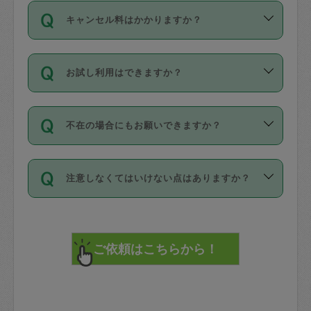
ご依頼は、現在を起点に3日後（72時間
濯、料理、作り置き、整理収納、買い物
のち、タスカジモニター宅にて３時間の
また外国人の方は英語しか話せない方、
キャンセル料はかかりますか？
以降）の日時から受付可能となっていま
です。作業中に物を壊したり、人にけが
現場トライアルを受け、合格したタスカ
日本語も話せる方など様々です。
す。
をさせたりした場合が対象で、補償金額
ジさんが活動されています。
キャンセル料には、以下の2種類がありま
ただし、72時間を切った直前の日程では
は対物1000万円、対人1億円が上限で
バックグラウンドや得意分野はプロフィ
お試し利用はできますか？
す。
タスカジさんへ「募集」をかけることが
す。
※テストセンターの講評は１件目のレビュ
ールに記載していますので、各自の得意
可能です。
ーとして記載されていますので依頼の際
分野を見極めて、目的に合わせてお仕事
「お試し利用」というメニューはありま
万が一損害が発生した場合は、その場の
に参考にしてください。
を依頼してください。
不在の場合にもお願いできますか？
せんが、「一回のみ」依頼を活用するこ
1. 直前キャンセル（定期、スポット契約
写真を撮り、
参考
：
【詳細】タスカジさんの登録に際
とによって、気に入ったタスカジさんを
共通）
タスカジサポートセンターまでご連絡く
して面接や教育は実施していますか？
不在の場合の作業はタスカジさんの同意
見つけることができます。
・タスカジさんのお仕事開始予定時間前
ださい。
注意しなくてはいけない点はありますか？
が必要です。数回の依頼ののち、タスカ
72時間を超える※と、以下のキャンセル
詳細FAQ：
損害賠償保険について教えて
ジさんと依頼者の間で十分な信頼関係が
まず、条件の合う気になるタスカジさ
料が発生します。
ください。
貴重品は紛失の際トラブルの元となるの
できたのち、タスカジさんに依頼してみ
ん、２・３人に「スポット」依頼をして
で、必ず鍵のかかるロッカーや金庫に入
てください。
みてください。
直前キャンセル料：
れて依頼者の責任の元管理するよう心掛
不在時に部屋に入るためにタスカジさん
その後、一番気に入ったタスカジさんに
72時間前〜24時間前＝依頼料金の50%
けてください。
に鍵を預ける必要がありますが、タスカ
「定期（毎週・隔週）」依頼をしてくだ
24時間前～1時間前＝依頼金額の100%
※パスポート、クレジットカード、銀行カ
ジさんが紛失した鍵によって二次的な損
さい。
1時間前〜実施時間＝依頼金額の100%＋
ード、5千円以上のアクセサリー、500円
害（たとえば、第三者の侵入など）が起
交通費全額