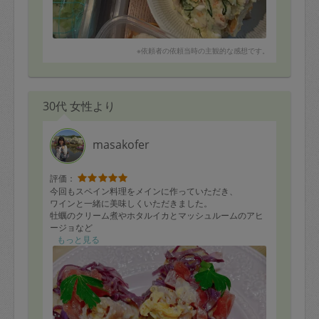
※依頼者の依頼当時の主観的な感想です。
30代 女性より
masakofer
評価：
今回もスペイン料理をメインに作っていただき、
ワインと一緒に美味しくいただきました。
牡蠣のクリーム煮やホタルイカとマッシュルームのアヒ
ージョなど
とても美味しかったです！
もっと見る