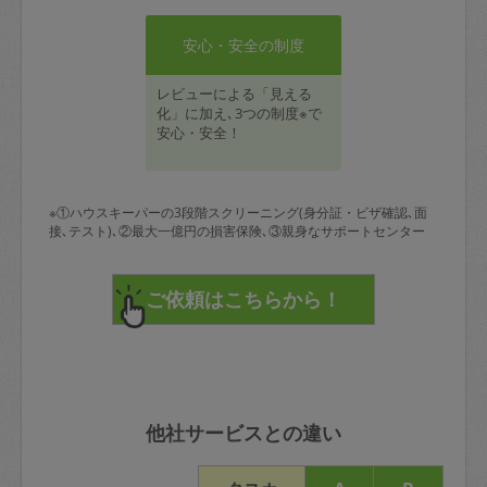
安心・安全の制度
レビューによる「見える
化」に加え､3つの制度※で
安心・安全！
※①ハウスキーパーの3段階スクリーニング(身分証・ビザ確認､面
接､テスト)､②最大一億円の損害保険､③親身なサポートセンター
他社サービスとの違い