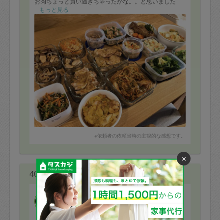
お肉ちょっと買い過ぎちゃったかな。。と思いました
が、全てきれいに調理していただき感動です。
もっと見る
※依頼者の依頼当時の主観的な感想です。
×
40代 女性より
タカハシミオ.