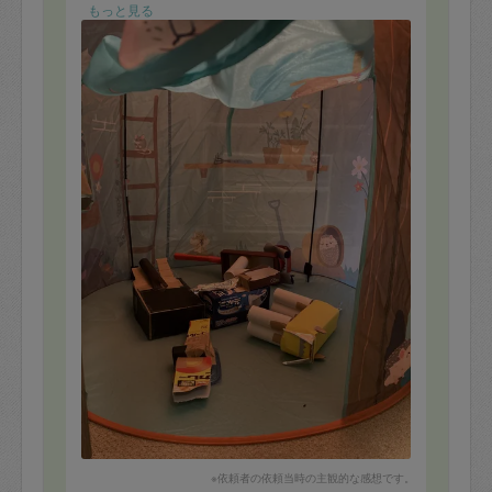
り、明日来ていただくことでこの匂いは取れるはずと思
もっと見る
ったらやはり取れました。感覚的なことなのですが、来
ていただくことで家の中の風通しが良くなり、安心して
過ごせています。窓を開けるくらいじゃダメなんです
ね。また、風通しが良くなったと感じる状況でないと、
自分達で片付ける気も起きないんだと思います。今回す
っきりと片付けていただいた部屋に、早速子供がテント
を設置し、工作物の夜の寝床として活用しています。本
当にいつもありがとうございます。
※依頼者の依頼当時の主観的な感想です。