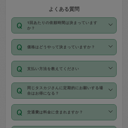
よくある質問
1回あたりの依頼時間は決まっています
か？
依頼1回につき3時間固定です。3時間を
価格はどうやって決まっていますか？
超えて依頼したい場合は、延長機能をご
利用ください。機能をご利用いただくに
11種類の価格帯の中からタスカジさん自
は、タスカジさんに事前に相談し、合意
支払い方法を教えてください
身が価格を選んで設定しています。
の上事前申請することが必要です。な
タスカジさんの価格設定には最初は制限
お、3時間を下回っても、値引き等はござ
お支払方法はクレジットカード（Visa／
があり、レビュー件数、レビューの平均
いません。
同じタスカジさんに定期的にお願いする場
Master／JCB／AMERICAN EXPRESS／
値、などで除々に設定可能な最高額が上
合はお得になる？
Diners Club）のみとなります。
がっていく仕組みになっています。
依頼には「スポット」と「定期（毎週｜
カード情報のご登録は、依頼リクエスト
交通費は料金に含まれますか？
隔週）」があり、「定期」の依頼は「ス
を行う際にご入力ください。プロフィー
ポット」よりお得な料金でご利用できま
ル登録時にはご入力いただかなくても大
交通費は依頼料金とは別途発生し、依頼