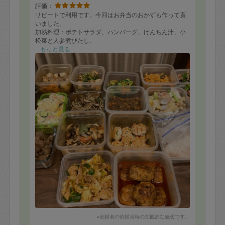
評価：
リピートで利用です。今回はお弁当のおかずも作って貰
いました。
加熱料理：ポテトサラダ、ハンバーグ、けんちん汁、小
松菜と人参煮びたし、
肉味噌、鳥だんご、海老と蠣のさっと煮、根菜の土佐
もっと見る
煮、こんにゃくステーキ、
キノコソテー、きのことトマト煮、などなど
未加熱：イワシのフライ、白身魚のフライ、ひれかつ、
などなど
※依頼者の依頼当時の主観的な感想です。