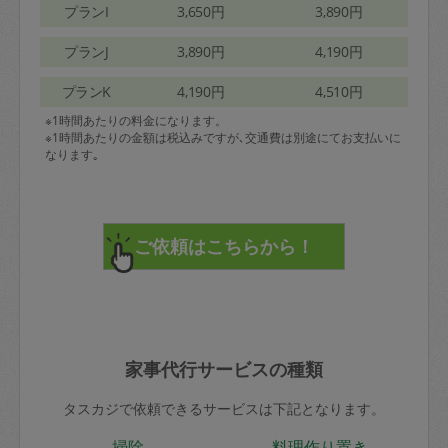
プランI
3,650円
3,890円
プランJ
3,890円
4,190円
プランK
4,190円
4,510円
※1時間あたりの料金になります。
※1時間あたりの金額は税込みですが､交通費は別途にてお支払いに
なります｡
家事代行サービスの種類
タスカジで依頼できるサービスは下記となります。
掃除
料理作り置き