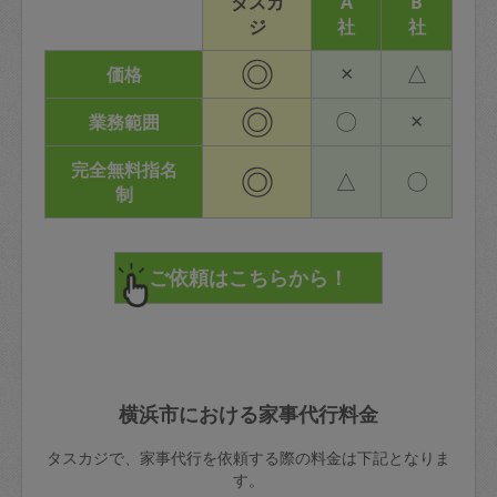
タスカ
A
B
ジ
社
社
◎
×
△
価格
◎
〇
×
業務範囲
完全無料指名
◎
△
〇
制
横浜市における家事代行料金
タスカジで、家事代行を依頼する際の料金は下記となりま
す。