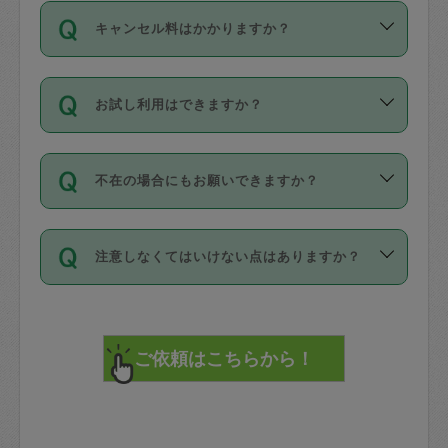
ご依頼は、現在を起点に3日後（72時間
濯、料理、作り置き、整理収納、買い物
のち、タスカジモニター宅にて３時間の
また外国人の方は英語しか話せない方、
キャンセル料はかかりますか？
以降）の日時から受付可能となっていま
です。作業中に物を壊したり、人にけが
現場トライアルを受け、合格したタスカ
日本語も話せる方など様々です。
す。
をさせたりした場合が対象で、補償金額
ジさんが活動されています。
キャンセル料には、以下の2種類がありま
ただし、72時間を切った直前の日程では
は対物1000万円、対人1億円が上限で
バックグラウンドや得意分野はプロフィ
お試し利用はできますか？
す。
タスカジさんへ「募集」をかけることが
す。
※テストセンターの講評は１件目のレビュ
ールに記載していますので、各自の得意
可能です。
ーとして記載されていますので依頼の際
分野を見極めて、目的に合わせてお仕事
「お試し利用」というメニューはありま
万が一損害が発生した場合は、その場の
に参考にしてください。
を依頼してください。
不在の場合にもお願いできますか？
せんが、「一回のみ」依頼を活用するこ
1. 直前キャンセル（定期、スポット契約
写真を撮り、
参考
：
【詳細】タスカジさんの登録に際
とによって、気に入ったタスカジさんを
共通）
タスカジサポートセンターまでご連絡く
して面接や教育は実施していますか？
不在の場合の作業はタスカジさんの同意
見つけることができます。
・タスカジさんのお仕事開始予定時間前
ださい。
注意しなくてはいけない点はありますか？
が必要です。数回の依頼ののち、タスカ
72時間を超える※と、以下のキャンセル
詳細FAQ：
損害賠償保険について教えて
ジさんと依頼者の間で十分な信頼関係が
まず、条件の合う気になるタスカジさ
料が発生します。
ください。
貴重品は紛失の際トラブルの元となるの
できたのち、タスカジさんに依頼してみ
ん、２・３人に「スポット」依頼をして
で、必ず鍵のかかるロッカーや金庫に入
てください。
みてください。
直前キャンセル料：
れて依頼者の責任の元管理するよう心掛
不在時に部屋に入るためにタスカジさん
その後、一番気に入ったタスカジさんに
72時間前〜24時間前＝依頼料金の50%
けてください。
に鍵を預ける必要がありますが、タスカ
「定期（毎週・隔週）」依頼をしてくだ
24時間前～1時間前＝依頼金額の100%
※パスポート、クレジットカード、銀行カ
ジさんが紛失した鍵によって二次的な損
さい。
1時間前〜実施時間＝依頼金額の100%＋
ード、5千円以上のアクセサリー、500円
害（たとえば、第三者の侵入など）が起
交通費全額