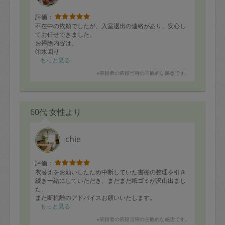
評価：
不在中の依頼でしたが、入室退出の連絡があり、安心し
てお任せできました。
お掃除内容は、
①水回り
②全体掃除機
もっと見る
③シーツ交換
※依頼者の依頼当時の主観的な感想です。
④1階と階段の水拭き
⑤子どもの靴洗い
お風呂は隅々まで綺麗です。気になっていた窓周りの砂
埃が綺麗にお掃除されていました。
60代 女性より
シーツ交換の洗濯物がきちんと畳まれていて抜かりあり
ません。自分だったらこうは出来ません。
1階部分の床もとても丁寧に拭いていただけたので、裸足
が気持ち良いです。
chie
気持ちを込めてお掃除されているのが伝わってきます。
ありがとうございました！
評価：
衣替えをお願いしたため中断していた書棚の整理を引き
続き一緒にしていただき、まだまだ紙ゴミが沢山出まし
た。
また断捨離のアドバイスお願いいたします。
もっと見る
※依頼者の依頼当時の主観的な感想です。