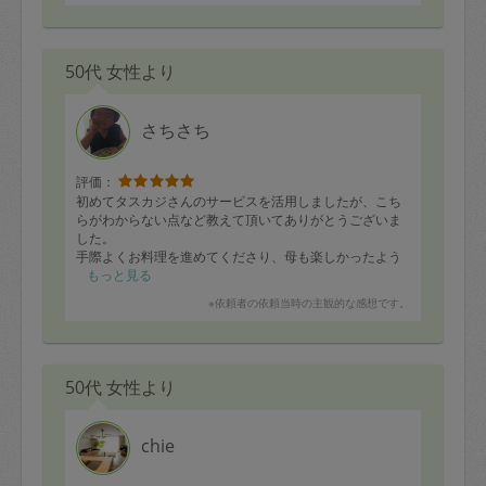
50代 女性より
さちさち
評価：
初めてタスカジさんのサービスを活用しましたが、こち
らがわからない点など教えて頂いてありがとうございま
した。
手際よくお料理を進めてくださり、母も楽しかったよう
です。大変助かりました。週末美味しく頂きたいと思い
もっと見る
ます。またよろしくお願いいたします。
※依頼者の依頼当時の主観的な感想です。
50代 女性より
chie