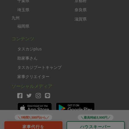
千葉県
京都府
埼玉県
奈良県
九州
滋賀県
福岡県
コンテンツ
タスカジplus
助家事さん
タスカジブートキャンプ
家事クリエイター
ソーシャルメディア
＼1時間1,500円から／
＼最高時給3,000円／
Copyright TASKAJI Inc.
家事代行を
ハウスキーパー