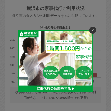
玉、など
きた場合は損害保険の対象外となるので
依頼者不在による当日キャンセル＝依頼
横浜市の家事代行ご利用状況
ご注意ください。
金額の100%＋交通費全額
横浜市のタスカジの利用データを元に掲載しています。
あわせてこちらも参照ください
：
初めて
利用します。注意しなくてはいけない点
※例：依頼日時／土曜日午前9時開始の場
利用の多い曜日は？
×
はありますか？
合、水曜日午前9時以降はキャンセル料が
発生
25%
水曜日9時〜金曜日9時まで＝依頼料金の
20%
50%
15%
金曜日9時～土曜日8時まで＝依頼金額の
100%
10%
土曜日8時〜実施時間＝依頼金額の100%
5%
＋交通費全額
月
火
水
木
金
土
日
0%
依頼者不在による当日キャンセル＝依頼
金額の100%＋交通費全額
横浜市では、毎週木曜日の利用が最も多く、日曜日の利
用が少ないです。(2026/08/08 時点での更新)
2. 定期契約キャンセル（定期契約のみ）