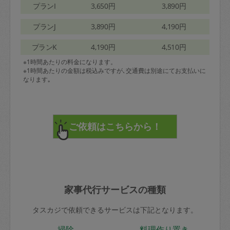
プランI
3,650円
3,890円
プランJ
3,890円
4,190円
プランK
4,190円
4,510円
※1時間あたりの料金になります。
※1時間あたりの金額は税込みですが､交通費は別途にてお支払いに
なります｡
家事代行サービスの種類
タスカジで依頼できるサービスは下記となります。
掃除
料理作り置き