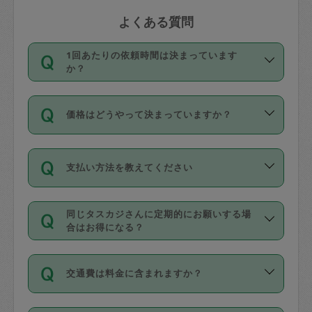
よくある質問
1回あたりの依頼時間は決まっています
か？
依頼1回につき3時間固定です。3時間を
価格はどうやって決まっていますか？
超えて依頼したい場合は、延長機能をご
利用ください。機能をご利用いただくに
11種類の価格帯の中からタスカジさん自
は、タスカジさんに事前に相談し、合意
支払い方法を教えてください
身が価格を選んで設定しています。
の上事前申請することが必要です。な
タスカジさんの価格設定には最初は制限
お、3時間を下回っても、値引き等はござ
お支払方法はクレジットカード（Visa／
があり、レビュー件数、レビューの平均
いません。
同じタスカジさんに定期的にお願いする場
Master／JCB／AMERICAN EXPRESS／
値、などで除々に設定可能な最高額が上
合はお得になる？
Diners Club）のみとなります。
がっていく仕組みになっています。
依頼には「スポット」と「定期（毎週｜
カード情報のご登録は、依頼リクエスト
交通費は料金に含まれますか？
隔週）」があり、「定期」の依頼は「ス
を行う際にご入力ください。プロフィー
ポット」よりお得な料金でご利用できま
ル登録時にはご入力いただかなくても大
交通費は依頼料金とは別途発生し、依頼