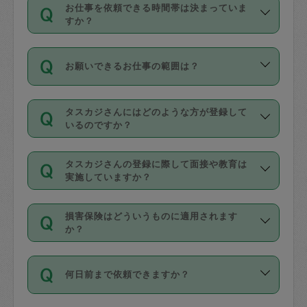
す。
丈夫です。
お仕事を依頼できる時間帯は決まっていま
料金のご請求と合わせてお支払いとなり
定期の最低利用回数は設けていない代わ
デビットカード・プリペイドカード（Vプ
すか？
ます。交通費の金額は「依頼の詳細」に
りに、一定数を超えたキャンセルは有償
リカ、au WALLETなど）
は支払にはご利
時間帯は3種類あります。いずれも１回あ
自動計算で表示されます。
でキャンセルすることが出来ます。
用いただけませんのでご注意ください。
お願いできるお仕事の範囲は？
たり３時間です。
銀行振込や現金払いも対応していませ
（例：毎週定期の場合は３回以上のキャ
ん。
掃除、整理収納、洗濯、買い物、料理、
・ＡＭ ９時～１２時
ンセルが有償（1200円、隔週定期の場合
なお、タスカジさんの交通費も、依頼料
タスカジさんにはどのような方が登録して
作り置きです。タスカジさんによってで
・ＰＭ １３時～１６時
いるのですか？
は２回以上のキャンセルが有償（1200
金のご請求と合わせてお支払いとなりま
きる仕事の範囲が異なりますので、依頼
・夜 １８時～２１時
円））
す。交通費の金額は「依頼の詳細」に自
主婦として長年の家事経験をお持ちの
する前にタスカジさんのプロフィールで
動計算で表示されます。
タスカジさんの登録に際して面接や教育は
方、栄養士・調理師といった資格者で保
確認してください。
開始時間を２時間前後変更することが可
実施していますか？
育園や学校の給食やレストランで料理関
基本的に、高所での作業や危険作業、屋
能です。依頼送信後、個別にタスカジさ
応募の際に、各自事務局との面接と説明
係の専門職に従事されていた方、日本で
外での作業は対象外です。
んにメッセージを送り調整してくださ
損害保険はどういうものに適用されます
を行っています。その後、身分証明書の
すでにハウスキーパーや英語の先生とし
か？
い。ただし、２時間を越えての調整はで
写真提出をしていただいています。外国
てお仕事をしているフィリピン出身の
きません。
依頼者とタスカジさんとの間でタスカジ
人の場合は在留カードで労働許可状況を
方、海外からの留学生、家事が好きな会
万が一、依頼した時間帯と作業時間が１
何日前まで依頼できますか？
を通して成立した作業時間内での作業に
確認しています。タスカジさんトレーニ
社員など様々なバックグラウンドの方が
時間も被らない場合、損害保険の対象外
適用されます。作業範囲は、掃除、洗
ング動画を使ったセルフトレーニングの
登録しています。
となりますので、ご注意ください。