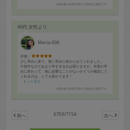
※依頼者の依頼当時の主観的な感想です。
40代 女性より
Maria-006
評価：
少し早めに来て、更に早めに終わらせてくれました。
午前中なのであまり早すぎるのは困りますが、作業が早
めに終わって、他に必要なことがないかどうか確認して
くれるのは、とても助かります！
お掃除は、お願いした範囲以上に、玄関など目についた
もっと見る
ところを綺麗にしてくださって助かりました。
※依頼者の依頼当時の主観的な感想です。
お料理もとても美味しそうで、余った食材でおまけのお
かずも作っていただき、食事が楽しみです。
またよろしくお願いします。
6769/7154
前へ
次へ