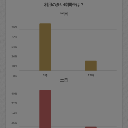
利用の多い時間帯は？
定期契約をキャンセルする場合、毎週定
期は月2回まで隔週定期は月1回までキャ
平日
ンセル料は発生しません。それ以上はキ
90%
ャンセル料が発生します。
72%
定期契約キャンセル料：
54%
・1回につき1,200円※
36%
・詳細ルールは、
こちら
を参照くださ
い。
18%
9時
13時
0%
※キャンセル料金の設定について：
土日
定期依頼1回（3時間）の金額とスポット
90%
1回（3時間）依頼した場合の金額の差額
相当で料金設定されています。
72%
54%
36%