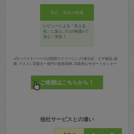
安心・安全の制度
レビューによる「見える
化」に加え､3つの制度※で
安心・安全！
※①ハウスキーパーの3段階スクリーニング(身分証・ビザ確認､面
接､テスト)､②最大一億円の損害保険､③親身なサポートセンター
他社サービスとの違い