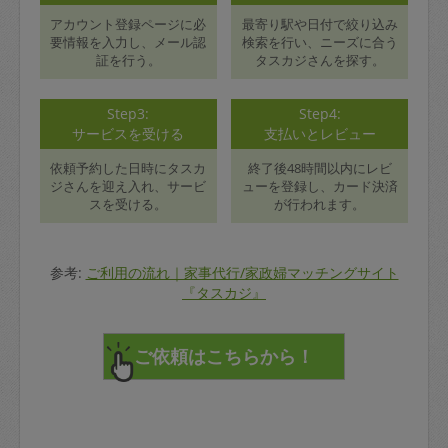
アカウント登録ページに必
最寄り駅や日付で絞り込み
要情報を入力し、メール認
検索を行い、ニーズに合う
証を行う。
タスカジさんを探す。
Step3:
Step4:
サービスを受ける
支払いとレビュー
依頼予約した日時にタスカ
終了後48時間以内にレビ
ジさんを迎え入れ、サービ
ューを登録し、カード決済
スを受ける。
が行われます。
参考:
ご利用の流れ｜家事代行/家政婦マッチングサイト
『タスカジ』