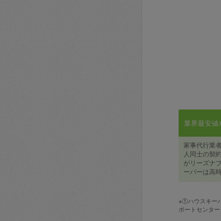
業界最安値水準
家事代行業
人同士の契約
がリーズナブ
ーパーは高時
※①ハウスキー
ポートセンター