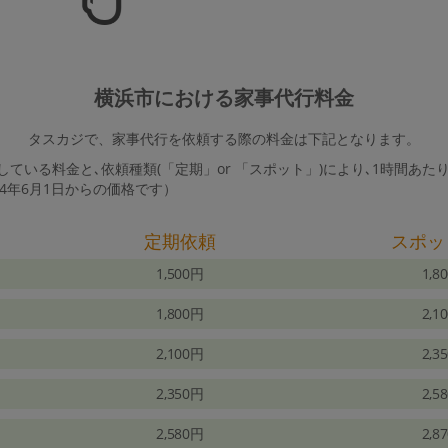
横浜市における家事代行料金
タスカジで、家事代行を依頼する際の料金は下記となります。
ている料金と､依頼種類(「定期」or 「スポット」)により､1時間あた
24年6月1日からの価格です）
定期依頼
スポッ
1,500円
1,8
1,800円
2,1
2,100円
2,3
2,350円
2,5
2,580円
2,8