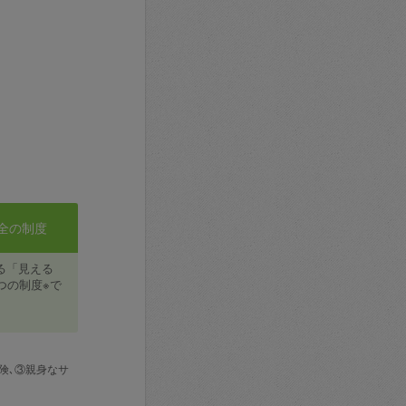
全の制度
る「見える
つの制度※で
険､③親身なサ