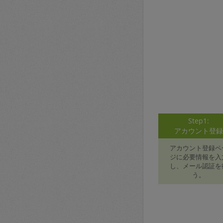
Step1:
アカウント登
アカウント登録ペ
ジに必要情報を入
し、メール認証を
う。