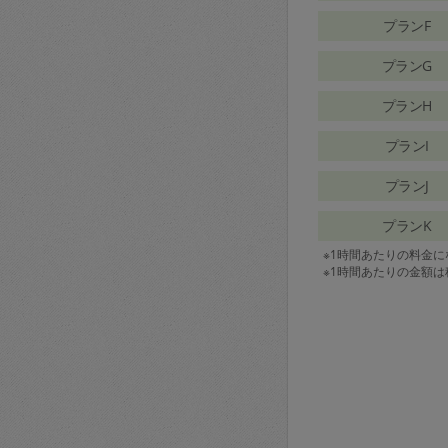
プランF
プランG
プランH
プランI
プランJ
プランK
※1時間あたりの料金
※1時間あたりの金額