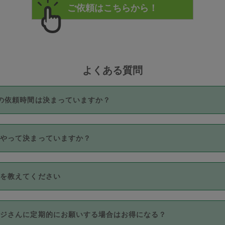
よくある質問
の依頼時間は決まっていますか？
つき3時間固定です。3時間を超えて依頼したい場合は、延長機能
うやって決まっていますか？
をご利用いただくには、タスカジさんに事前に相談し、合意の上事
。なお、3時間を下回っても、値引き等はございません。
価格帯の中からタスカジさん自身が価格を選んで設定しています。
法を教えてください
さんの価格設定には最初は制限があり、レビュー件数、レビューの
定可能な最高額が上がっていく仕組みになっています。
クレジットカード（Visa／Master／JCB／AMERICAN EXPRESS
カジさんに定期的にお願いする場合はお得になる？
のみとなります。