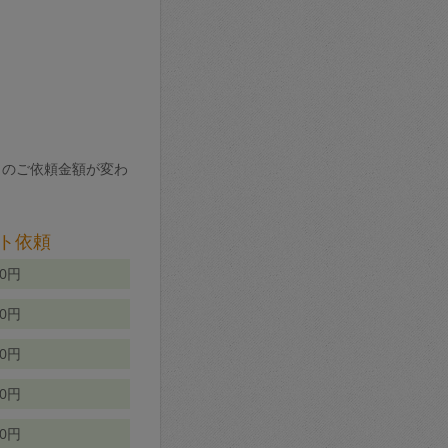
りのご依頼金額が変わ
ト依頼
00円
00円
50円
80円
70円