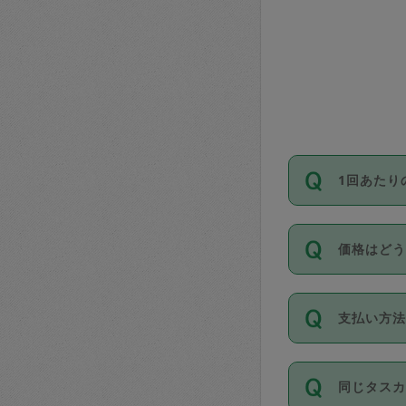
1回あたり
依頼1回に
価格はど
い。機能
が必要です
11種類の
支払い方
タスカジ
除々に設
お支払方法は
同じタス
Club）