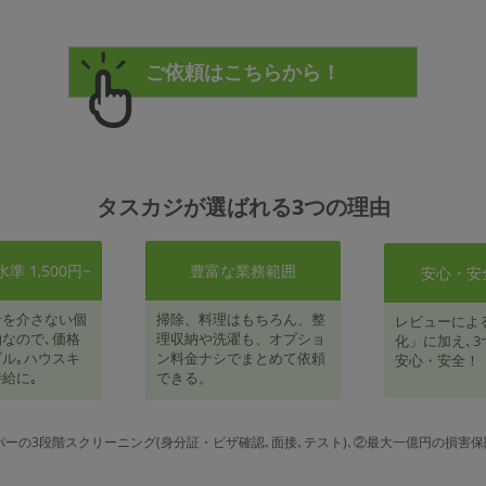
タスカジが選ばれる3つの理由
 1,500円~
豊富な業務範囲
安心・安
者を介さない個
掃除、料理はもちろん、整
レビューによ
なので､価格
理収納や洗濯も、オプショ
化」に加え､3
ル｡ハウスキ
ン料金ナシでまとめて依頼
安心・安全！
給に｡
できる。
パーの3段階スクリーニング(身分証・ビザ確認､面接､テスト)､②最大一億円の損害保