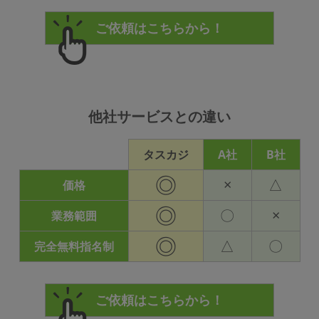
他社サービスとの違い
タスカジ
A社
B社
◎
×
△
価格
◎
〇
×
業務範囲
◎
△
〇
完全無料指名制