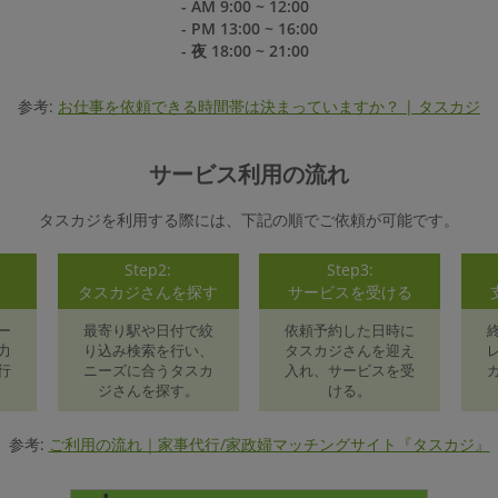
- AM 9:00 ~ 12:00
- PM 13:00 ~ 16:00
- 夜 18:00 ~ 21:00
参考:
お仕事を依頼できる時間帯は決まっていますか？ | タスカジ
サービス利用の流れ
タスカジを利用する際には、下記の順でご依頼が可能です。
Step2:
Step3:
録
タスカジさんを探す
サービスを受ける
ー
最寄り駅や日付で絞
依頼予約した日時に
力
り込み検索を行い、
タスカジさんを迎え
行
ニーズに合うタスカ
入れ、サービスを受
ジさんを探す。
ける。
参考:
ご利用の流れ｜家事代行/家政婦マッチングサイト『タスカジ』