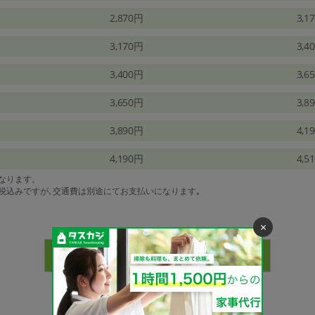
2,870円
3,1
3,170円
3,4
3,400円
3,6
3,650円
3,8
3,890円
4,1
4,190円
4,5
になります。
は税込みですが､交通費は別途にてお支払いになります｡
×