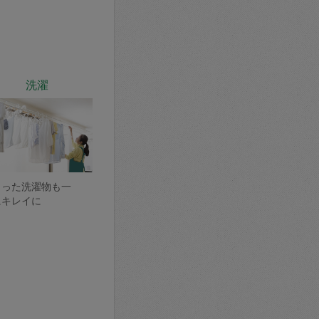
洗濯
まった洗濯物も一
にキレイに