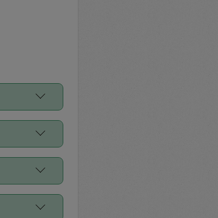
をご利用くださ
前申請すること
平均値、などで
／Diners