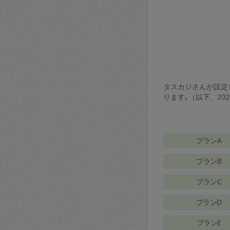
タスカジさんが設定し
ります｡（以下、20
プランA
プランB
プランC
プランD
プランE