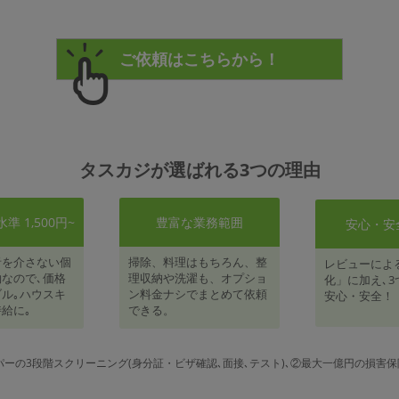
タスカジが選ばれる3つの理由
 1,500円~
豊富な業務範囲
安心・安
者を介さない個
掃除、料理はもちろん、整
レビューによ
なので､価格
理収納や洗濯も、オプショ
化」に加え､3
ル｡ハウスキ
ン料金ナシでまとめて依頼
安心・安全！
給に｡
できる。
パーの3段階スクリーニング(身分証・ビザ確認､面接､テスト)､②最大一億円の損害保