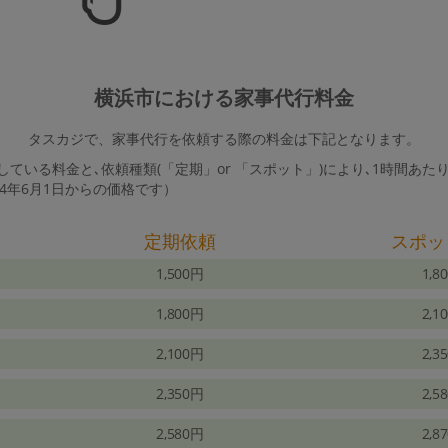
横浜市における家事代行料金
タスカジで、家事代行を依頼する際の料金は下記となります。
ている料金と､依頼種類(「定期」or 「スポット」)により､1時間あた
24年6月1日からの価格です）
定期依頼
スポッ
1,500円
1,8
1,800円
2,1
2,100円
2,3
2,350円
2,5
2,580円
2,8