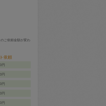
りのご依頼金額が変わ
ト依頼
00円
00円
50円
80円
70円