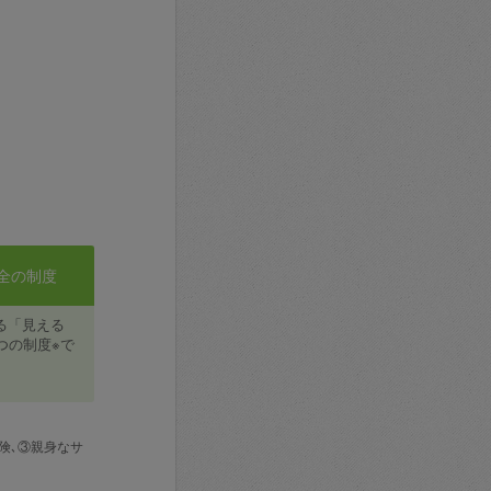
全の制度
る「見える
つの制度※で
険､③親身なサ