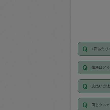
1回あたり
依頼1回に
価格はど
い。機能
が必要です
11種類の
支払い方
タスカジ
除々に設
お支払方法は
同じタス
Club）