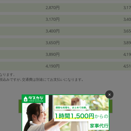
2,870円
3,1
3,170円
3,4
3,400円
3,6
3,650円
3,8
3,890円
4,1
4,190円
4,5
になります。
は税込みですが､交通費は別途にてお支払いになります｡
×