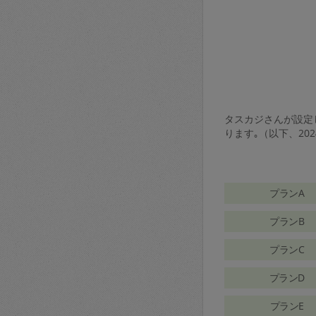
タスカジさんが設定し
ります｡（以下、20
プランA
プランB
プランC
プランD
プランE