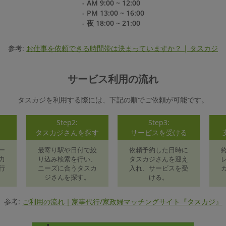
- AM 9:00 ~ 12:00
- PM 13:00 ~ 16:00
- 夜 18:00 ~ 21:00
参考:
お仕事を依頼できる時間帯は決まっていますか？ | タスカジ
サービス利用の流れ
タスカジを利用する際には、下記の順でご依頼が可能です。
Step2:
Step3:
録
タスカジさんを探す
サービスを受ける
ー
最寄り駅や日付で絞
依頼予約した日時に
力
り込み検索を行い、
タスカジさんを迎え
行
ニーズに合うタスカ
入れ、サービスを受
ジさんを探す。
ける。
参考:
ご利用の流れ｜家事代行/家政婦マッチングサイト『タスカジ』