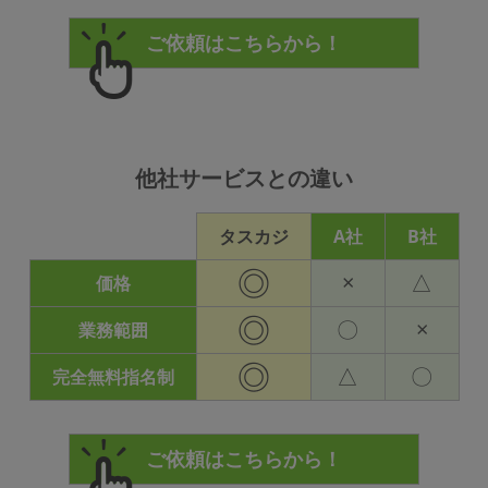
他社サービスとの違い
タスカジ
A社
B社
◎
×
△
価格
◎
〇
×
業務範囲
◎
△
〇
完全無料指名制