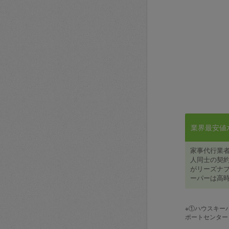
業界最安値水準
家事代行業
人同士の契約
がリーズナブ
ーパーは高時
※①ハウスキー
ポートセンター