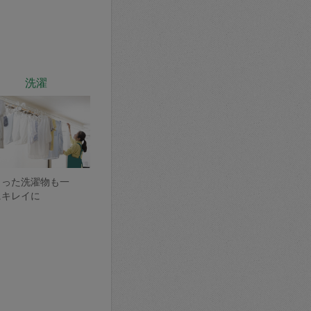
洗濯
まった洗濯物も一
にキレイに