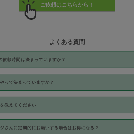
よくある質問
の依頼時間は決まっていますか？
つき3時間固定です。3時間を超えて依頼したい場合は、延長機能
うやって決まっていますか？
をご利用いただくには、タスカジさんに事前に相談し、合意の上事
。なお、3時間を下回っても、値引き等はございません。
価格帯の中からタスカジさん自身が価格を選んで設定しています。
法を教えてください
さんの価格設定には最初は制限があり、レビュー件数、レビューの
定可能な最高額が上がっていく仕組みになっています。
クレジットカード（Visa／Master／JCB／AMERICAN EXPRESS
カジさんに定期的にお願いする場合はお得になる？
のみとなります。