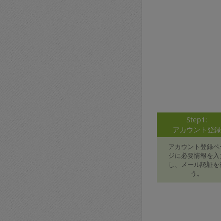
Step1:
アカウント登
アカウント登録ペ
ジに必要情報を入
し、メール認証を
う。