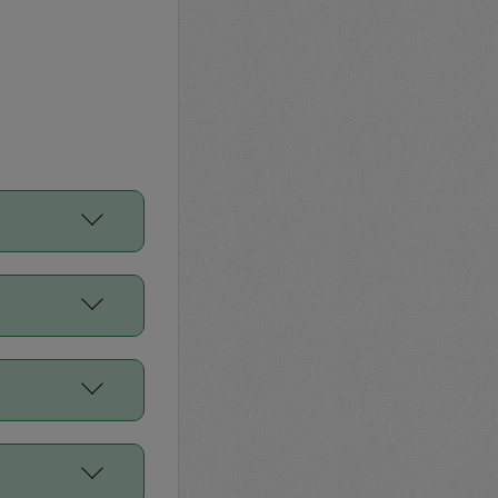
をご利用くださ
前申請すること
平均値、などで
／Diners