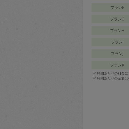
プランF
プランG
プランH
プランI
プランJ
プランK
※1時間あたりの料金
※1時間あたりの金額