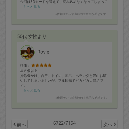
今回はSDカードを替えて、読み込めなくなってしまって
写真なしですみません。
もっと見る
※依頼者の依頼当時の主観的な感想です。
50代 女性より
Rovie
評価：
星５個以上。
掃除機かけ、台所、トイレ、風呂、ベランダと沢山お願
いしてしまいましたが、フル回転でピカピカ大満足で
す。
全く休むことなく完璧。
もっと見る
Very good!!!!!
※依頼者の依頼当時の主観的な感想です。
6722/7154
前へ
次へ