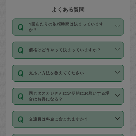
よくある質問
1回あたりの依頼時間は決まっています
か？
依頼1回につき3時間固定です。3時間を
価格はどうやって決まっていますか？
超えて依頼したい場合は、延長機能をご
利用ください。機能をご利用いただくに
11種類の価格帯の中からタスカジさん自
は、タスカジさんに事前に相談し、合意
支払い方法を教えてください
身が価格を選んで設定しています。
の上事前申請することが必要です。な
タスカジさんの価格設定には最初は制限
お、3時間を下回っても、値引き等はござ
お支払方法はクレジットカード（Visa／
があり、レビュー件数、レビューの平均
いません。
同じタスカジさんに定期的にお願いする場
Master／JCB／AMERICAN EXPRESS／
値、などで除々に設定可能な最高額が上
合はお得になる？
Diners Club）のみとなります。
がっていく仕組みになっています。
依頼には「スポット」と「定期（毎週｜
カード情報のご登録は、依頼リクエスト
交通費は料金に含まれますか？
隔週）」があり、「定期」の依頼は「ス
を行う際にご入力ください。プロフィー
ポット」よりお得な料金でご利用できま
ル登録時にはご入力いただかなくても大
交通費は依頼料金とは別途発生し、依頼