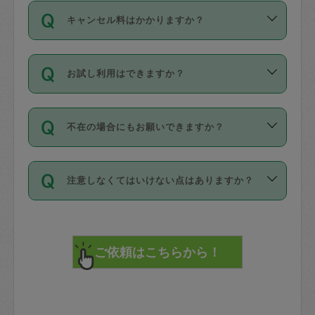
ご依頼は、現在を起点に3日後（72時間
濯、料理、作り置き、整理収納、買い物
のち、タスカジモニター宅にて３時間の
また外国人の方は英語しか話せない方、
キャンセル料はかかりますか？
以降）の日時から受付可能となっていま
です。作業中に物を壊したり、人にけが
現場トライアルを受け、合格したタスカ
日本語も話せる方など様々です。
す。
をさせたりした場合が対象で、補償金額
ジさんが活動されています。
キャンセル料には、以下の2種類がありま
ただし、72時間を切った直前の日程では
は対物1000万円、対人1億円が上限で
バックグラウンドや得意分野はプロフィ
お試し利用はできますか？
す。
タスカジさんへ「募集」をかけることが
す。
※テストセンターの講評は１件目のレビュ
ールに記載していますので、各自の得意
可能です。
ーとして記載されていますので依頼の際
分野を見極めて、目的に合わせてお仕事
「お試し利用」というメニューはありま
万が一損害が発生した場合は、その場の
に参考にしてください。
を依頼してください。
不在の場合にもお願いできますか？
せんが、「一回のみ」依頼を活用するこ
1. 直前キャンセル（定期、スポット契約
写真を撮り、
参考
：
【詳細】タスカジさんの登録に際
とによって、気に入ったタスカジさんを
共通）
タスカジサポートセンターまでご連絡く
して面接や教育は実施していますか？
不在の場合の作業はタスカジさんの同意
見つけることができます。
・タスカジさんのお仕事開始予定時間前
ださい。
注意しなくてはいけない点はありますか？
が必要です。数回の依頼ののち、タスカ
72時間を超える※と、以下のキャンセル
詳細FAQ：
損害賠償保険について教えて
ジさんと依頼者の間で十分な信頼関係が
まず、条件の合う気になるタスカジさ
料が発生します。
ください。
貴重品は紛失の際トラブルの元となるの
できたのち、タスカジさんに依頼してみ
ん、２・３人に「スポット」依頼をして
で、必ず鍵のかかるロッカーや金庫に入
てください。
みてください。
直前キャンセル料：
れて依頼者の責任の元管理するよう心掛
不在時に部屋に入るためにタスカジさん
その後、一番気に入ったタスカジさんに
72時間前〜24時間前＝依頼料金の50%
けてください。
に鍵を預ける必要がありますが、タスカ
「定期（毎週・隔週）」依頼をしてくだ
24時間前～1時間前＝依頼金額の100%
※パスポート、クレジットカード、銀行カ
ジさんが紛失した鍵によって二次的な損
さい。
1時間前〜実施時間＝依頼金額の100%＋
ード、5千円以上のアクセサリー、500円
害（たとえば、第三者の侵入など）が起
交通費全額