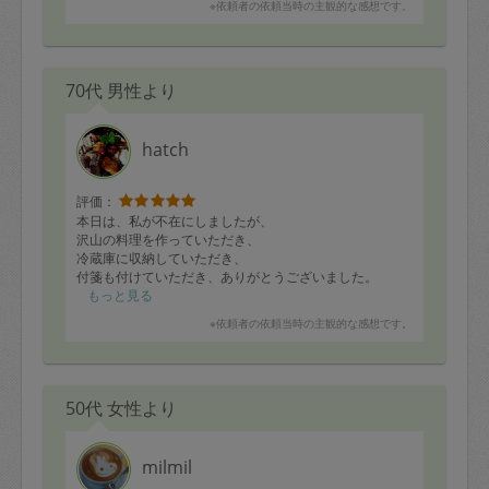
※依頼者の依頼当時の主観的な感想です。
また連絡します(*^_^*)
ありがとうございました！
70代 男性より
hatch
評価：
本日は、私が不在にしましたが、
沢山の料理を作っていただき、
冷蔵庫に収納していただき、
付箋も付けていただき、ありがとうございました。
毎回、助かります。
もっと見る
次回は、顔を合わせられます。
※依頼者の依頼当時の主観的な感想です。
よろしくお願いします。
50代 女性より
milmil