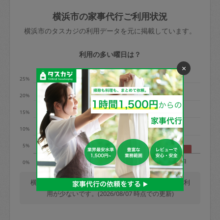
玉、など
きた場合は損害保険の対象外となるので
依頼者不在による当日キャンセル＝依頼
横浜市の家事代行ご利用状況
ご注意ください。
金額の100%＋交通費全額
横浜市のタスカジの利用データを元に掲載しています。
あわせてこちらも参照ください
：
初めて
利用します。注意しなくてはいけない点
※例：依頼日時／土曜日午前9時開始の場
利用の多い曜日は？
はありますか？
合、水曜日午前9時以降はキャンセル料が
×
発生
25%
水曜日9時〜金曜日9時まで＝依頼料金の
20%
50%
15%
金曜日9時～土曜日8時まで＝依頼金額の
100%
10%
土曜日8時〜実施時間＝依頼金額の100%
5%
＋交通費全額
月
火
水
木
金
土
日
0%
依頼者不在による当日キャンセル＝依頼
金額の100%＋交通費全額
横浜市では、毎週木曜日の利用が最も多く、日曜日の利
用が少ないです。(2026/08/07 時点での更新)
2. 定期契約キャンセル（定期契約のみ）