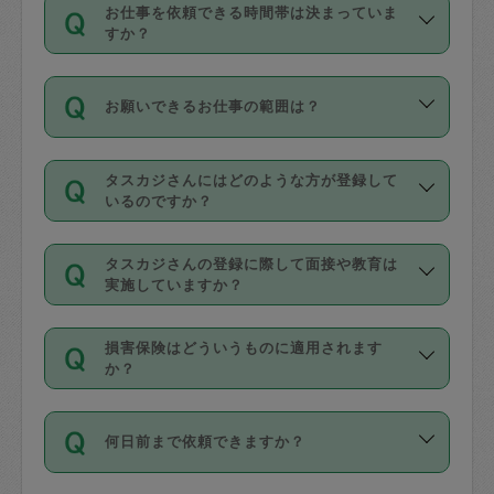
す。
丈夫です。
お仕事を依頼できる時間帯は決まっていま
料金のご請求と合わせてお支払いとなり
定期の最低利用回数は設けていない代わ
デビットカード・プリペイドカード（Vプ
すか？
ます。交通費の金額は「依頼の詳細」に
りに、一定数を超えたキャンセルは有償
リカ、au WALLETなど）
は支払にはご利
時間帯は3種類あります。いずれも１回あ
自動計算で表示されます。
でキャンセルすることが出来ます。
用いただけませんのでご注意ください。
お願いできるお仕事の範囲は？
たり３時間です。
銀行振込や現金払いも対応していませ
（例：毎週定期の場合は３回以上のキャ
ん。
掃除、整理収納、洗濯、買い物、料理、
・ＡＭ ９時～１２時
ンセルが有償（1200円、隔週定期の場合
なお、タスカジさんの交通費も、依頼料
タスカジさんにはどのような方が登録して
作り置きです。タスカジさんによってで
・ＰＭ １３時～１６時
いるのですか？
は２回以上のキャンセルが有償（1200
金のご請求と合わせてお支払いとなりま
きる仕事の範囲が異なりますので、依頼
・夜 １８時～２１時
円））
す。交通費の金額は「依頼の詳細」に自
主婦として長年の家事経験をお持ちの
する前にタスカジさんのプロフィールで
動計算で表示されます。
タスカジさんの登録に際して面接や教育は
方、栄養士・調理師といった資格者で保
確認してください。
開始時間を２時間前後変更することが可
実施していますか？
育園や学校の給食やレストランで料理関
基本的に、高所での作業や危険作業、屋
能です。依頼送信後、個別にタスカジさ
応募の際に、各自事務局との面接と説明
係の専門職に従事されていた方、日本で
外での作業は対象外です。
んにメッセージを送り調整してくださ
損害保険はどういうものに適用されます
を行っています。その後、身分証明書の
すでにハウスキーパーや英語の先生とし
か？
い。ただし、２時間を越えての調整はで
写真提出をしていただいています。外国
てお仕事をしているフィリピン出身の
きません。
依頼者とタスカジさんとの間でタスカジ
人の場合は在留カードで労働許可状況を
方、海外からの留学生、家事が好きな会
万が一、依頼した時間帯と作業時間が１
何日前まで依頼できますか？
を通して成立した作業時間内での作業に
確認しています。タスカジさんトレーニ
社員など様々なバックグラウンドの方が
時間も被らない場合、損害保険の対象外
適用されます。作業範囲は、掃除、洗
ング動画を使ったセルフトレーニングの
登録しています。
となりますので、ご注意ください。