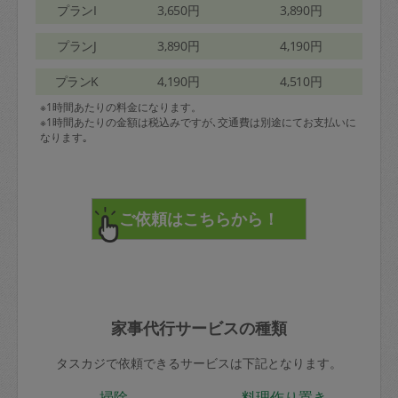
プランI
3,650円
3,890円
プランJ
3,890円
4,190円
プランK
4,190円
4,510円
※1時間あたりの料金になります。
※1時間あたりの金額は税込みですが､交通費は別途にてお支払いに
なります｡
家事代行サービスの種類
タスカジで依頼できるサービスは下記となります。
掃除
料理作り置き