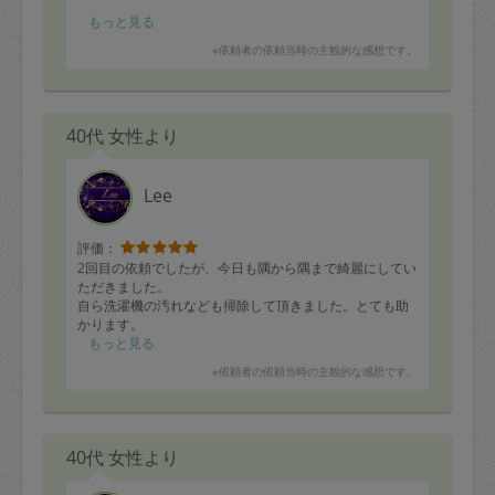
大量の食材を手際良く捌いて頂いて20品もお作り頂きま
もっと見る
した！！
※依頼者の依頼当時の主観的な感想です。
数品つまみ食いしましたが、お味も美味しく、他のお品
も楽しみです。
また是非お願いしたいです。
40代 女性より
Lee
評価：
2回目の依頼でしたが、今日も隅から隅まで綺麗にしてい
ただきました。
自ら洗濯機の汚れなども掃除して頂きました。とても助
かります。
もっと見る
※依頼者の依頼当時の主観的な感想です。
40代 女性より