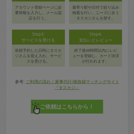
アカウント登録ページに必
最寄り駅や日付で絞り込み
要情報を入力し、メール認
検索を行い、ニーズに合う
証を行う。
タスカジさんを探す。
Step3:
Step4:
サービスを受ける
支払いとレビュー
依頼予約した日時にタスカ
終了後48時間以内にレビ
ジさんを迎え入れ、サービ
ューを登録し、カード決済
スを受ける。
が行われます。
参考:
ご利用の流れ｜家事代行/家政婦マッチングサイト
『タスカジ』