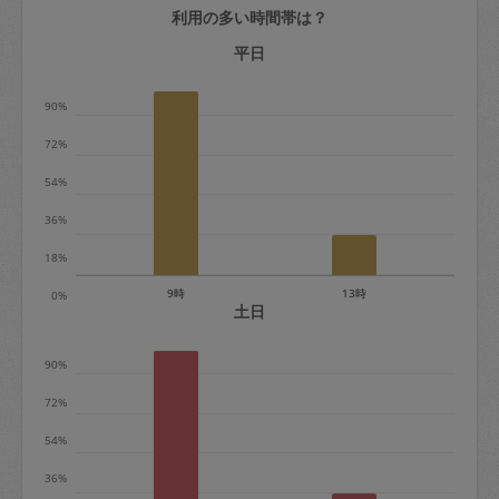
利用の多い時間帯は？
定期契約をキャンセルする場合、毎週定
期は月2回まで隔週定期は月1回までキャ
平日
ンセル料は発生しません。それ以上はキ
90%
ャンセル料が発生します。
72%
定期契約キャンセル料：
54%
・1回につき1,200円※
36%
・詳細ルールは、
こちら
を参照くださ
い。
18%
9時
13時
0%
※キャンセル料金の設定について：
土日
定期依頼1回（3時間）の金額とスポット
90%
1回（3時間）依頼した場合の金額の差額
相当で料金設定されています。
72%
54%
36%