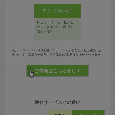
安心・安全の制度
レビューによる「見える
化」に加え､3つの制度※で
安心・安全！
※①ハウスキーパーの3段階スクリーニング(身分証・ビザ確認､面
接､テスト)､②最大一億円の損害保険､③親身なサポートセンター
他社サービスとの違い