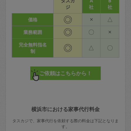
タスカ
A
B
ジ
社
社
◎
×
△
価格
◎
〇
×
業務範囲
完全無料指名
◎
△
〇
制
横浜市における家事代行料金
タスカジで、家事代行を依頼する際の料金は下記となりま
す。