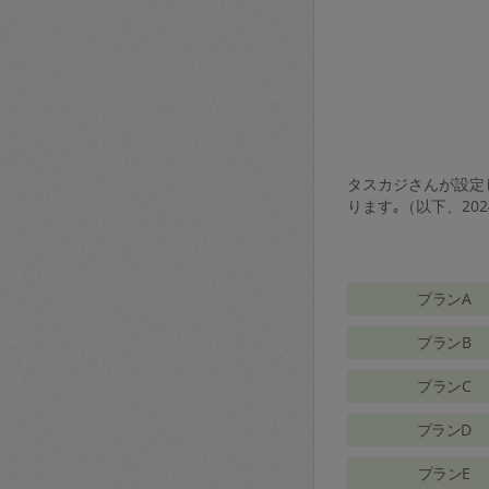
タスカジさんが設定し
ります｡（以下、20
プランA
プランB
プランC
プランD
プランE