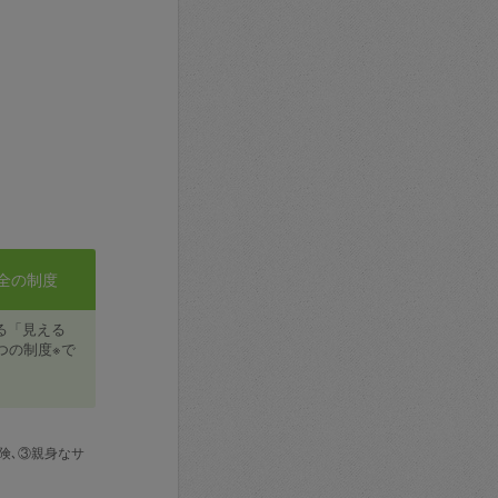
全の制度
る「見える
つの制度※で
険､③親身なサ