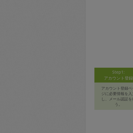
Step1:
アカウント登
アカウント登録ペ
ジに必要情報を入
し、メール認証を
う。