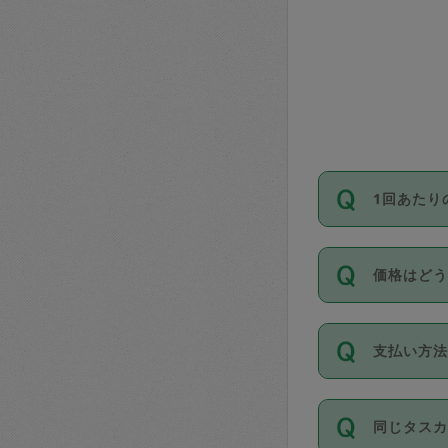
1回あたり
依頼1回に
価格はど
い。機能
が必要です
11種類の
支払い方
タスカジ
除々に設
お支払方法は
同じタス
Club）