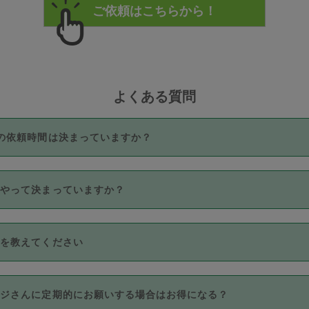
よくある質問
の依頼時間は決まっていますか？
つき3時間固定です。3時間を超えて依頼したい場合は、延長機能
うやって決まっていますか？
をご利用いただくには、タスカジさんに事前に相談し、合意の上事
。なお、3時間を下回っても、値引き等はございません。
価格帯の中からタスカジさん自身が価格を選んで設定しています。
法を教えてください
さんの価格設定には最初は制限があり、レビュー件数、レビューの
定可能な最高額が上がっていく仕組みになっています。
クレジットカード（Visa／Master／JCB／AMERICAN EXPRESS
カジさんに定期的にお願いする場合はお得になる？
のみとなります。