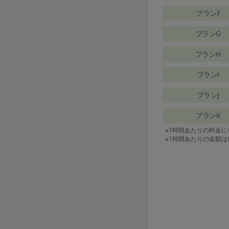
プランF
プランG
プランH
プランI
プランJ
プランK
※1時間あたりの料金
※1時間あたりの金額