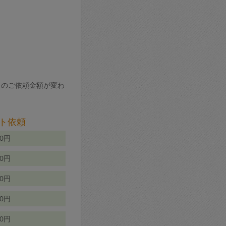
りのご依頼金額が変わ
ト依頼
00円
00円
50円
80円
70円