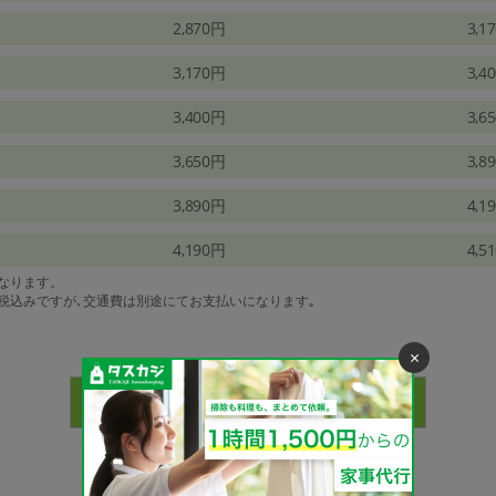
2,870円
3,1
3,170円
3,4
3,400円
3,6
3,650円
3,8
3,890円
4,1
4,190円
4,5
になります。
は税込みですが､交通費は別途にてお支払いになります｡
×