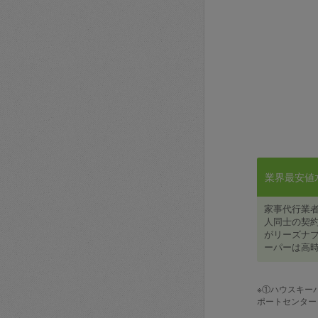
業界最安値水準
家事代行業
人同士の契約
がリーズナブ
ーパーは高時
※①ハウスキー
ポートセンター