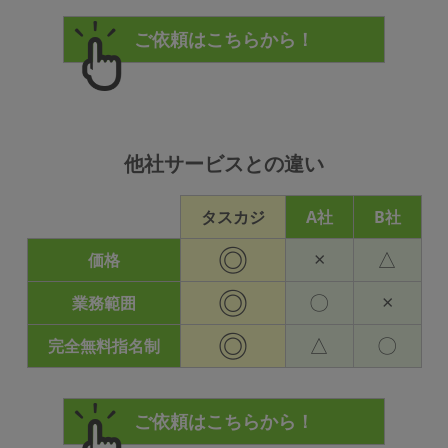
他社サービスとの違い
タスカジ
A社
B社
◎
×
△
価格
◎
〇
×
業務範囲
◎
△
〇
完全無料指名制