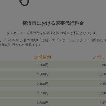
横浜市における家事代行料金
タスカジで、家事代行を依頼する際の料金は下記となります。
ている料金と､依頼種類(「定期」or 「スポット」)により､1時間あた
24年6月1日からの価格です）
定期依頼
スポッ
1,500円
1,8
1,800円
2,1
2,100円
2,3
2,350円
2,5
2,580円
2,8