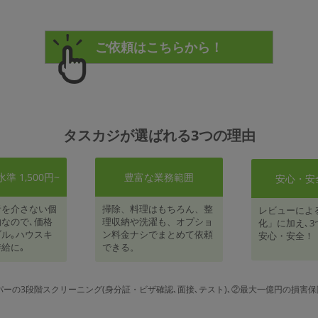
タスカジが選ばれる3つの理由
 1,500円~
豊富な業務範囲
安心・安
者を介さない個
掃除、料理はもちろん、整
レビューによ
なので､価格
理収納や洗濯も、オプショ
化」に加え､3
ル｡ハウスキ
ン料金ナシでまとめて依頼
安心・安全！
給に｡
できる。
パーの3段階スクリーニング(身分証・ビザ確認､面接､テスト)､②最大一億円の損害保