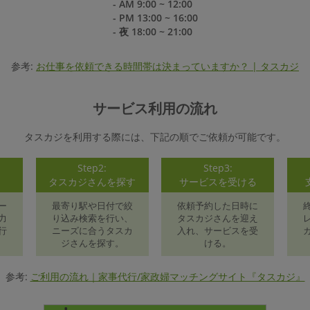
- AM 9:00 ~ 12:00
- PM 13:00 ~ 16:00
- 夜 18:00 ~ 21:00
参考:
お仕事を依頼できる時間帯は決まっていますか？ | タスカジ
サービス利用の流れ
タスカジを利用する際には、下記の順でご依頼が可能です。
Step2:
Step3:
録
タスカジさんを探す
サービスを受ける
ー
最寄り駅や日付で絞
依頼予約した日時に
力
り込み検索を行い、
タスカジさんを迎え
行
ニーズに合うタスカ
入れ、サービスを受
ジさんを探す。
ける。
参考:
ご利用の流れ｜家事代行/家政婦マッチングサイト『タスカジ』