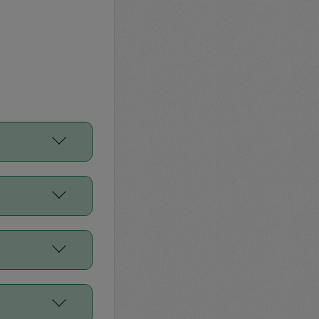
をご利用くださ
前申請すること
平均値、などで
／Diners