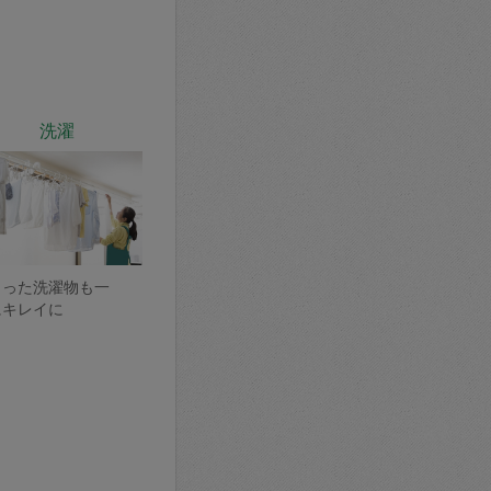
洗濯
まった洗濯物も一
にキレイに