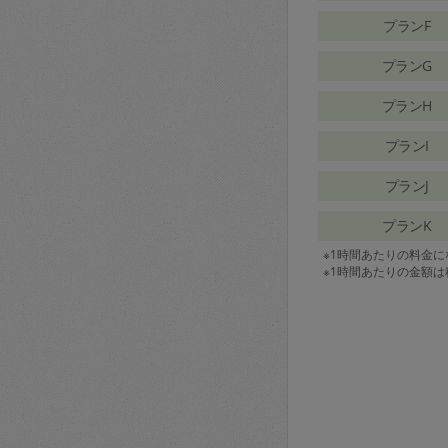
プランF
プランG
プランH
プランI
プランJ
プランK
※1時間あたりの料金
※1時間あたりの金額