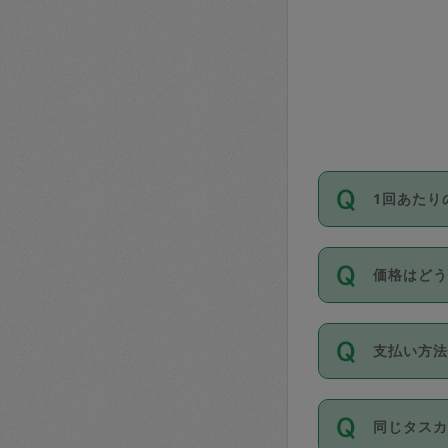
1回あたり
依頼1回に
価格はど
い。機能
が必要です
11種類の
支払い方
タスカジ
除々に設
お支払方法は
同じタス
Club）