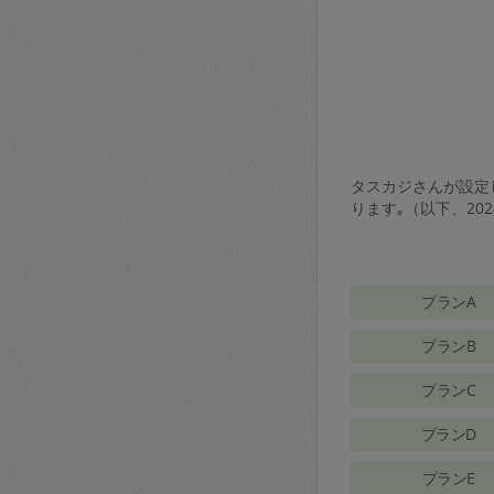
タスカジさんが設定し
ります｡（以下、20
プランA
プランB
プランC
プランD
プランE