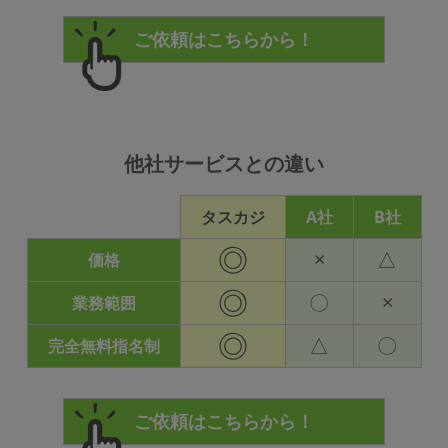
他社サービスとの違い
タスカジ
A社
B社
◎
×
△
価格
◎
〇
×
業務範囲
◎
△
〇
完全無料指名制