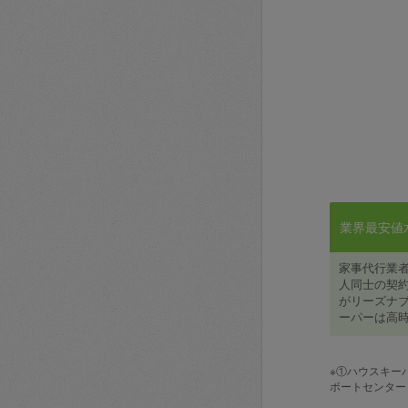
業界最安値水準
家事代行業
人同士の契約
がリーズナブ
ーパーは高時
※①ハウスキー
ポートセンター