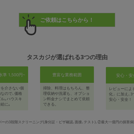
タスカジが選ばれる3つの理由
 1,500円~
豊富な業務範囲
安心・安
者を介さない個
掃除、料理はもちろん、整
レビューによ
なので､価格
理収納や洗濯も、オプショ
化」に加え､3
ル｡ハウスキ
ン料金ナシでまとめて依頼
安心・安全！
給に｡
できる。
パーの3段階スクリーニング(身分証・ビザ確認､面接､テスト)､②最大一億円の損害保