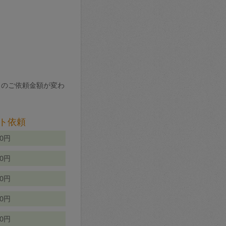
りのご依頼金額が変わ
ト依頼
00円
00円
50円
80円
70円