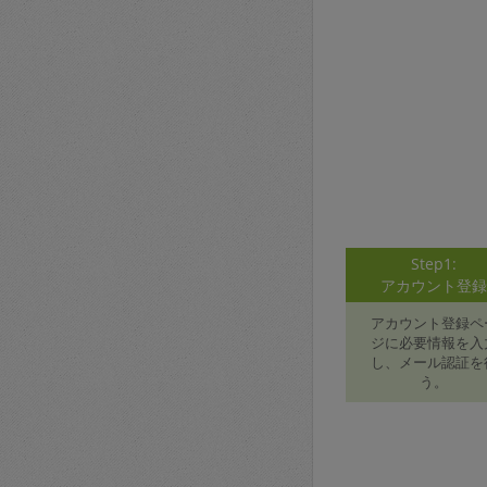
Step1:
アカウント登
アカウント登録ペ
ジに必要情報を入
し、メール認証を
う。