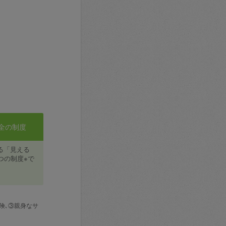
全の制度
る「見える
つの制度※で
険､③親身なサ