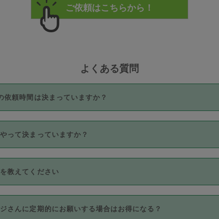
よくある質問
の依頼時間は決まっていますか？
つき3時間固定です。3時間を超えて依頼したい場合は、延長機能
うやって決まっていますか？
をご利用いただくには、タスカジさんに事前に相談し、合意の上事
。なお、3時間を下回っても、値引き等はございません。
価格帯の中からタスカジさん自身が価格を選んで設定しています。
法を教えてください
さんの価格設定には最初は制限があり、レビュー件数、レビューの
定可能な最高額が上がっていく仕組みになっています。
クレジットカード（Visa／Master／JCB／AMERICAN EXPRESS
カジさんに定期的にお願いする場合はお得になる？
のみとなります。