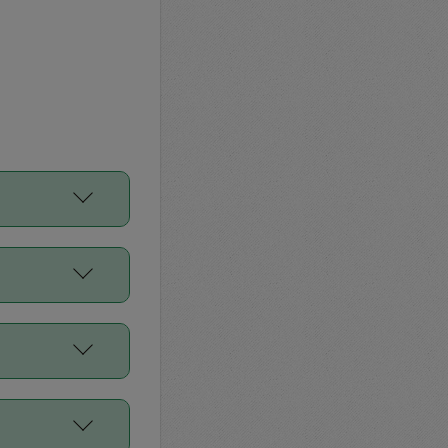
をご利用くださ
前申請すること
平均値、などで
／Diners