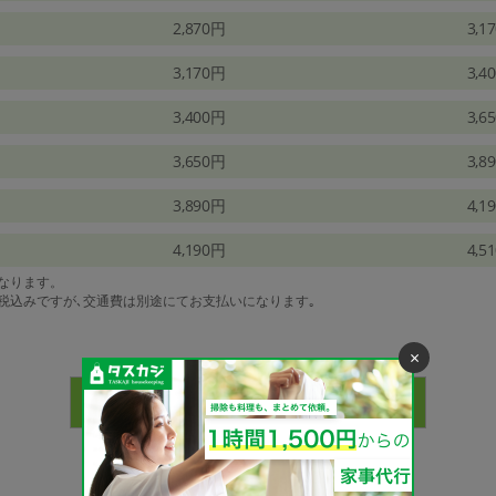
2,870円
3,1
3,170円
3,4
3,400円
3,6
3,650円
3,8
3,890円
4,1
4,190円
4,5
になります。
は税込みですが､交通費は別途にてお支払いになります｡
×