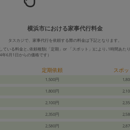
横浜市における家事代行料金
タスカジで、家事代行を依頼する際の料金は下記となります。
ている料金と､依頼種類(「定期」or 「スポット」)により､1時間あた
24年6月1日からの価格です）
定期依頼
スポッ
1,500円
1,8
1,800円
2,1
2,100円
2,3
2,350円
2,5
2,580円
2,8