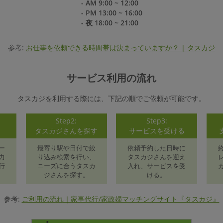
- AM 9:00 ~ 12:00
- PM 13:00 ~ 16:00
- 夜 18:00 ~ 21:00
参考:
お仕事を依頼できる時間帯は決まっていますか？ | タスカジ
サービス利用の流れ
タスカジを利用する際には、下記の順でご依頼が可能です。
Step2:
Step3:
録
タスカジさんを探す
サービスを受ける
ー
最寄り駅や日付で絞
依頼予約した日時に
力
り込み検索を行い、
タスカジさんを迎え
行
ニーズに合うタスカ
入れ、サービスを受
ジさんを探す。
ける。
参考:
ご利用の流れ｜家事代行/家政婦マッチングサイト『タスカジ』