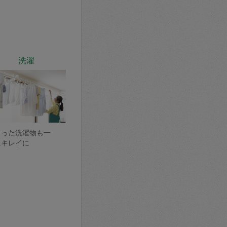
洗濯
まった洗濯物も一
にキレイに