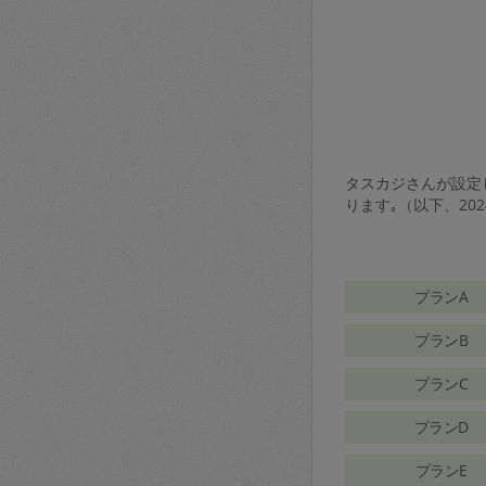
タスカジさんが設定し
ります｡（以下、20
プランA
プランB
プランC
プランD
プランE