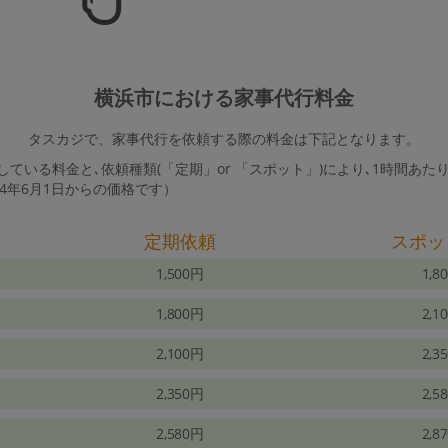
横浜市における家事代行料金
タスカジで、家事代行を依頼する際の料金は下記となります。
ている料金と､依頼種類(「定期」or 「スポット」)により､1時間あた
24年6月1日からの価格です）
定期依頼
スポッ
1,500円
1,8
1,800円
2,1
2,100円
2,3
2,350円
2,5
2,580円
2,8