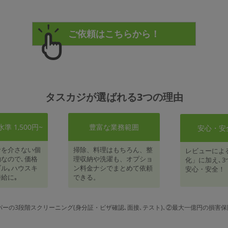
タスカジが選ばれる3つの理由
 1,500円~
豊富な業務範囲
安心・安
者を介さない個
掃除、料理はもちろん、整
レビューによ
なので､価格
理収納や洗濯も、オプショ
化」に加え､3
ル｡ハウスキ
ン料金ナシでまとめて依頼
安心・安全！
給に｡
できる。
パーの3段階スクリーニング(身分証・ビザ確認､面接､テスト)､②最大一億円の損害保