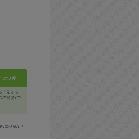
全の制度
る「見える
つの制度※で
険､③親身なサ