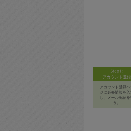
Step1:
アカウント登
アカウント登録ペ
ジに必要情報を入
し、メール認証を
う。