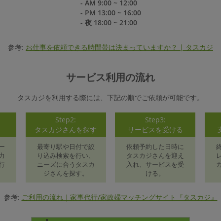
- AM 9:00 ~ 12:00
- PM 13:00 ~ 16:00
- 夜 18:00 ~ 21:00
参考:
お仕事を依頼できる時間帯は決まっていますか？ | タスカジ
サービス利用の流れ
タスカジを利用する際には、下記の順でご依頼が可能です。
Step2:
Step3:
録
タスカジさんを探す
サービスを受ける
ー
最寄り駅や日付で絞
依頼予約した日時に
力
り込み検索を行い、
タスカジさんを迎え
行
ニーズに合うタスカ
入れ、サービスを受
ジさんを探す。
ける。
参考:
ご利用の流れ｜家事代行/家政婦マッチングサイト『タスカジ』