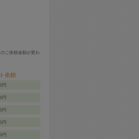
りのご依頼金額が変わ
ト依頼
00円
00円
50円
80円
70円