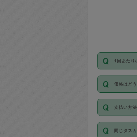
1回あたり
依頼1回に
価格はど
い。機能
が必要です
11種類の
支払い方
タスカジ
除々に設
お支払方法は
同じタス
Club）