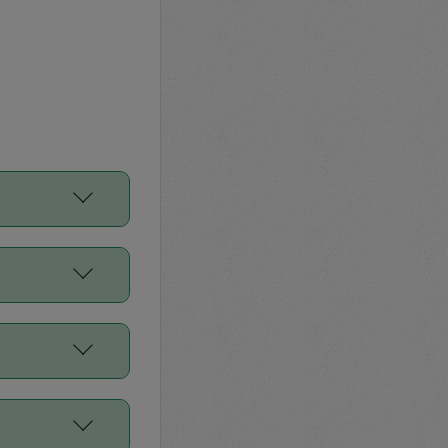
をご利用くださ
前申請すること
平均値、などで
／Diners