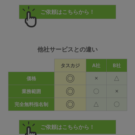
他社サービスとの違い
タスカジ
A社
B社
◎
×
△
価格
◎
〇
×
業務範囲
◎
△
〇
完全無料指名制