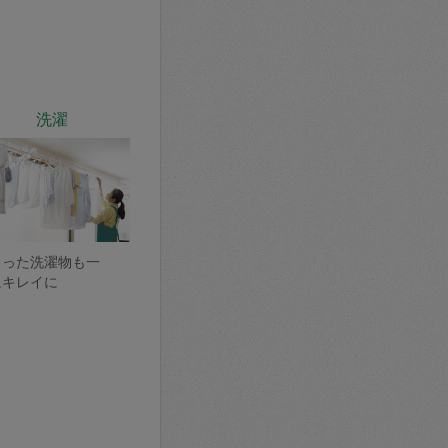
洗濯
まった洗濯物も一
にキレイに