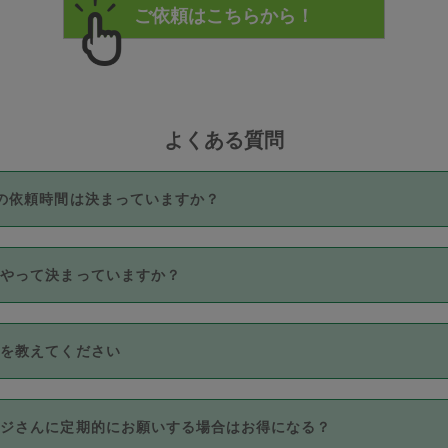
よくある質問
の依頼時間は決まっていますか？
つき3時間固定です。3時間を超えて依頼したい場合は、延長機能
うやって決まっていますか？
をご利用いただくには、タスカジさんに事前に相談し、合意の上事
。なお、3時間を下回っても、値引き等はございません。
価格帯の中からタスカジさん自身が価格を選んで設定しています。
法を教えてください
さんの価格設定には最初は制限があり、レビュー件数、レビューの
定可能な最高額が上がっていく仕組みになっています。
クレジットカード（Visa／Master／JCB／AMERICAN EXPRESS
カジさんに定期的にお願いする場合はお得になる？
のみとなります。