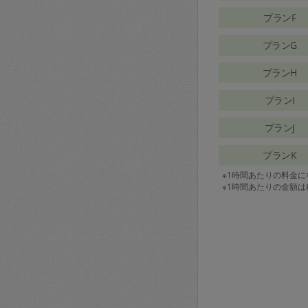
プランF
プランG
プランH
プランI
プランJ
プランK
※1時間あたりの料金
※1時間あたりの金額