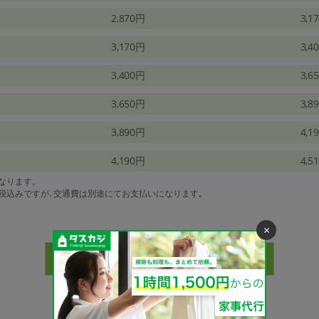
2,870円
3,1
3,170円
3,4
3,400円
3,6
3,650円
3,8
3,890円
4,1
4,190円
4,5
になります。
は税込みですが､交通費は別途にてお支払いになります｡
×