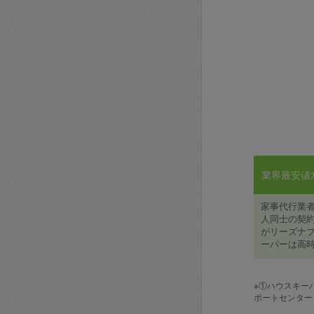
業界最安値水準
家事代行業
人同士の契約
がリーズナブ
ーパーは高時
※①ハウスキー
ポートセンター