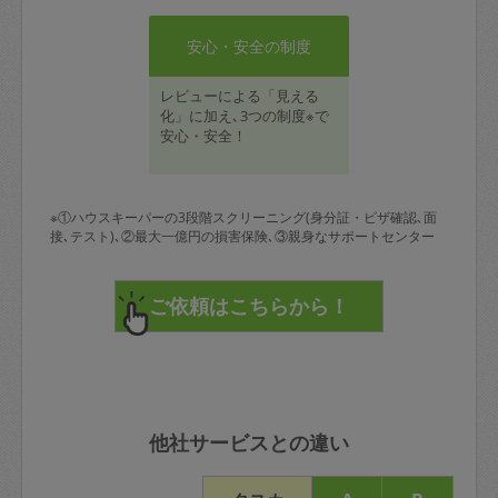
安心・安全の制度
レビューによる「見える
化」に加え､3つの制度※で
安心・安全！
※①ハウスキーパーの3段階スクリーニング(身分証・ビザ確認､面
接､テスト)､②最大一億円の損害保険､③親身なサポートセンター
他社サービスとの違い