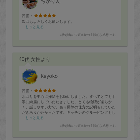
ちかりん
評価：
次回もよろしくお願いします。
もっと見る
※依頼者の依頼当時の主観的な感想です。
40代 女性より
Kayoko
評価：
水回りを中心に掃除をお願いしました。すべてとても丁
寧に綺麗にしていただきました。とても物腰が柔らか
く、話しやすい方で、色々掃除の仕方の説明もしていた
だきありがたかったです。キッチンのグルーピングもし
ていただき、少しずつ改善していけたらいいなと思いま
もっと見る
す。本当にありがとうございました。
※依頼者の依頼当時の主観的な感想です。