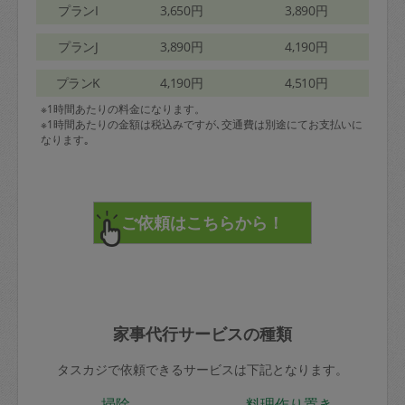
プランI
3,650円
3,890円
プランJ
3,890円
4,190円
プランK
4,190円
4,510円
※1時間あたりの料金になります。
※1時間あたりの金額は税込みですが､交通費は別途にてお支払いに
なります｡
家事代行サービスの種類
タスカジで依頼できるサービスは下記となります。
掃除
料理作り置き