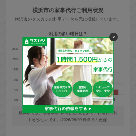
玉、など
きた場合は損害保険の対象外となるので
依頼者不在による当日キャンセル＝依頼
横浜市の家事代行ご利用状況
ご注意ください。
金額の100%＋交通費全額
横浜市のタスカジの利用データを元に掲載しています。
あわせてこちらも参照ください
：
初めて
利用します。注意しなくてはいけない点
※例：依頼日時／土曜日午前9時開始の場
利用の多い曜日は？
×
はありますか？
合、水曜日午前9時以降はキャンセル料が
発生
25%
水曜日9時〜金曜日9時まで＝依頼料金の
20%
50%
15%
金曜日9時～土曜日8時まで＝依頼金額の
100%
10%
土曜日8時〜実施時間＝依頼金額の100%
5%
＋交通費全額
月
火
水
木
金
土
日
0%
依頼者不在による当日キャンセル＝依頼
金額の100%＋交通費全額
横浜市では、毎週木曜日の利用が最も多く、日曜日の利
用が少ないです。(2026/08/09 時点での更新)
2. 定期契約キャンセル（定期契約のみ）