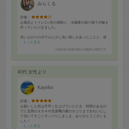
みらくる
評価：
お風呂とトイレ2ヶ所の掃除と、冷蔵庫の残り物で夕飯を
作っていただきました。
洗い上がりのボウルに少し洗い残しがあったことと、使
いきったもの(バター)を教えていただきたかったので、マ
もっと見る
イナス1としましたが、とても手際よく作業していただき
※依頼者の依頼当時の主観的な感想です。
大満足です！
写真を撮るのを忘れてしまいました。とてもおいしく、
娘もモリモリ食べていました。
40代 女性より
またよろしくお願いいたします。
Kayoko
評価：
お願いした所は手早く仕上げていただき、時間があるの
でと玄関のタタキや洗濯機の横のホコリまできれいにし
て頂いてすごくサッパリしましま。ありがとうございま
した！
もっと見る