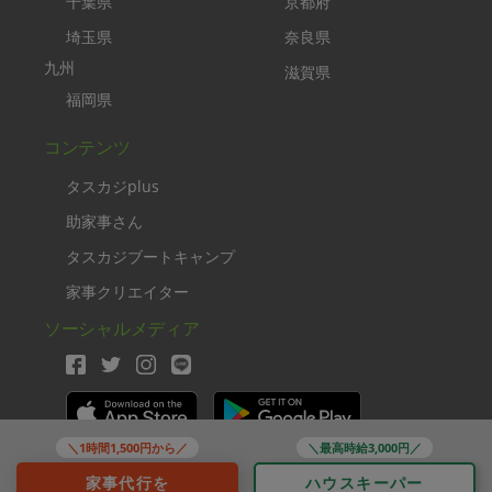
千葉県
京都府
埼玉県
奈良県
九州
滋賀県
福岡県
コンテンツ
タスカジplus
助家事さん
タスカジブートキャンプ
家事クリエイター
ソーシャルメディア
＼1時間1,500円から／
＼最高時給3,000円／
Copyright TASKAJI Inc.
家事代行を
ハウスキーパー