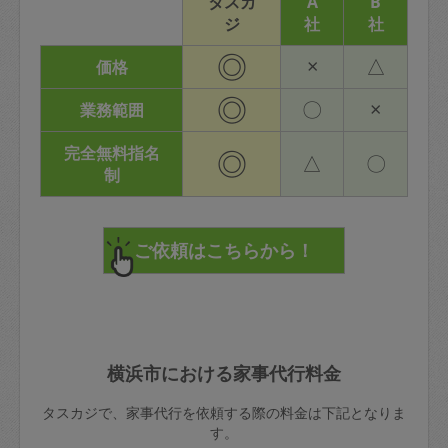
タスカ
A
B
ジ
社
社
◎
×
△
価格
◎
〇
×
業務範囲
完全無料指名
◎
△
〇
制
横浜市における家事代行料金
タスカジで、家事代行を依頼する際の料金は下記となりま
す。