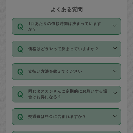
よくある質問
1回あたりの依頼時間は決まっています
か？
依頼1回につき3時間固定です。3時間を
価格はどうやって決まっていますか？
超えて依頼したい場合は、延長機能をご
利用ください。機能をご利用いただくに
11種類の価格帯の中からタスカジさん自
は、タスカジさんに事前に相談し、合意
支払い方法を教えてください
身が価格を選んで設定しています。
の上事前申請することが必要です。な
タスカジさんの価格設定には最初は制限
お、3時間を下回っても、値引き等はござ
お支払方法はクレジットカード（Visa／
があり、レビュー件数、レビューの平均
いません。
同じタスカジさんに定期的にお願いする場
Master／JCB／AMERICAN EXPRESS／
値、などで除々に設定可能な最高額が上
合はお得になる？
Diners Club）のみとなります。
がっていく仕組みになっています。
依頼には「スポット」と「定期（毎週｜
カード情報のご登録は、依頼リクエスト
交通費は料金に含まれますか？
隔週）」があり、「定期」の依頼は「ス
を行う際にご入力ください。プロフィー
ポット」よりお得な料金でご利用できま
ル登録時にはご入力いただかなくても大
交通費は依頼料金とは別途発生し、依頼