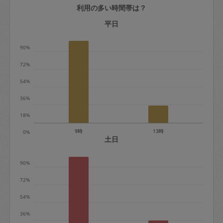
利用の多い時間帯は？
定期契約をキャンセルする場合、毎週定
期は月2回まで隔週定期は月1回までキャ
平日
ンセル料は発生しません。それ以上はキ
90%
ャンセル料が発生します。
72%
定期契約キャンセル料：
54%
・1回につき1,200円※
36%
・詳細ルールは、
こちら
を参照くださ
い。
18%
9時
13時
0%
※キャンセル料金の設定について：
土日
定期依頼1回（3時間）の金額とスポット
90%
1回（3時間）依頼した場合の金額の差額
相当で料金設定されています。
72%
54%
36%