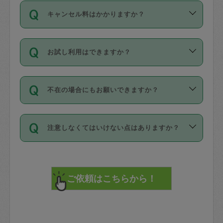
ご依頼は、現在を起点に3日後（72時間
濯、料理、作り置き、整理収納、買い物
のち、タスカジモニター宅にて３時間の
また外国人の方は英語しか話せない方、
キャンセル料はかかりますか？
以降）の日時から受付可能となっていま
です。作業中に物を壊したり、人にけが
現場トライアルを受け、合格したタスカ
日本語も話せる方など様々です。
す。
をさせたりした場合が対象で、補償金額
ジさんが活動されています。
キャンセル料には、以下の2種類がありま
ただし、72時間を切った直前の日程では
は対物1000万円、対人1億円が上限で
バックグラウンドや得意分野はプロフィ
お試し利用はできますか？
す。
タスカジさんへ「募集」をかけることが
す。
※テストセンターの講評は１件目のレビュ
ールに記載していますので、各自の得意
可能です。
ーとして記載されていますので依頼の際
分野を見極めて、目的に合わせてお仕事
「お試し利用」というメニューはありま
万が一損害が発生した場合は、その場の
に参考にしてください。
を依頼してください。
不在の場合にもお願いできますか？
せんが、「一回のみ」依頼を活用するこ
1. 直前キャンセル（定期、スポット契約
写真を撮り、
参考
：
【詳細】タスカジさんの登録に際
とによって、気に入ったタスカジさんを
共通）
タスカジサポートセンターまでご連絡く
して面接や教育は実施していますか？
不在の場合の作業はタスカジさんの同意
見つけることができます。
・タスカジさんのお仕事開始予定時間前
ださい。
注意しなくてはいけない点はありますか？
が必要です。数回の依頼ののち、タスカ
72時間を超える※と、以下のキャンセル
詳細FAQ：
損害賠償保険について教えて
ジさんと依頼者の間で十分な信頼関係が
まず、条件の合う気になるタスカジさ
料が発生します。
ください。
貴重品は紛失の際トラブルの元となるの
できたのち、タスカジさんに依頼してみ
ん、２・３人に「スポット」依頼をして
で、必ず鍵のかかるロッカーや金庫に入
てください。
みてください。
直前キャンセル料：
れて依頼者の責任の元管理するよう心掛
不在時に部屋に入るためにタスカジさん
その後、一番気に入ったタスカジさんに
72時間前〜24時間前＝依頼料金の50%
けてください。
に鍵を預ける必要がありますが、タスカ
「定期（毎週・隔週）」依頼をしてくだ
24時間前～1時間前＝依頼金額の100%
※パスポート、クレジットカード、銀行カ
ジさんが紛失した鍵によって二次的な損
さい。
1時間前〜実施時間＝依頼金額の100%＋
ード、5千円以上のアクセサリー、500円
害（たとえば、第三者の侵入など）が起
交通費全額