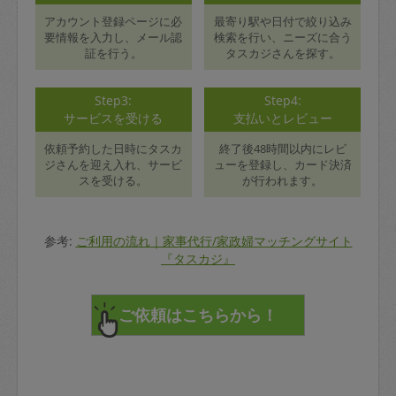
アカウント登録ページに必
最寄り駅や日付で絞り込み
要情報を入力し、メール認
検索を行い、ニーズに合う
証を行う。
タスカジさんを探す。
Step3:
Step4:
サービスを受ける
支払いとレビュー
依頼予約した日時にタスカ
終了後48時間以内にレビ
ジさんを迎え入れ、サービ
ューを登録し、カード決済
スを受ける。
が行われます。
参考:
ご利用の流れ｜家事代行/家政婦マッチングサイト
『タスカジ』