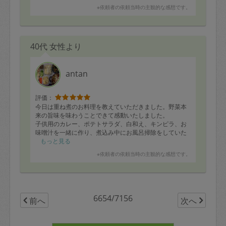
※依頼者の依頼当時の主観的な感想です。
40代 女性より
antan
評価：
今日は重ね煮のお料理を教えていただきました。野菜本
来の旨味を味わうことできて感動いたしました。
子供用のカレー、ポテトサラダ、白和え、キンピラ、お
味噌汁を一緒に作り、煮込み中にお風呂掃除をしていた
だきました。
もっと見る
子供はカレーとポテトサラダを気に入り沢山食べてくれ
※依頼者の依頼当時の主観的な感想です。
ました。大切な事を沢山教えていただき、お料理をしな
がらの会話もとても楽しかったです。また機会がありま
したら、よろしくお願いしま。
6654/7156
前へ
次へ