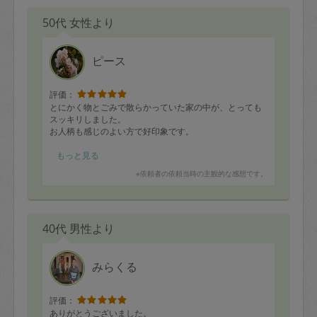
50代 女性より
ピース
評価：
とにかく物とごみで散らかっていた家の中が、とっても
スッキリしました。
お人柄も感じのよい方で好印象です。
家族も多く片付けや掃除が苦手なので、是非またお願い
もっと見る
したいです。
※依頼者の依頼当時の主観的な感想です。
40代 男性より
みらくる
評価：
ありがとうございました。