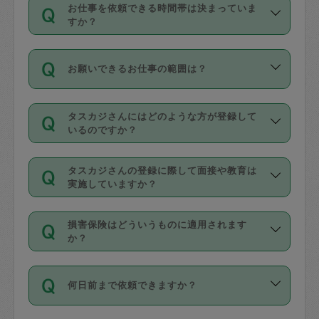
す。
丈夫です。
お仕事を依頼できる時間帯は決まっていま
料金のご請求と合わせてお支払いとなり
定期の最低利用回数は設けていない代わ
デビットカード・プリペイドカード（Vプ
すか？
ます。交通費の金額は「依頼の詳細」に
りに、一定数を超えたキャンセルは有償
リカ、au WALLETなど）
は支払にはご利
時間帯は3種類あります。いずれも１回あ
自動計算で表示されます。
でキャンセルすることが出来ます。
用いただけませんのでご注意ください。
お願いできるお仕事の範囲は？
たり３時間です。
銀行振込や現金払いも対応していませ
（例：毎週定期の場合は３回以上のキャ
ん。
掃除、整理収納、洗濯、買い物、料理、
・ＡＭ ９時～１２時
ンセルが有償（1200円、隔週定期の場合
なお、タスカジさんの交通費も、依頼料
タスカジさんにはどのような方が登録して
作り置きです。タスカジさんによってで
・ＰＭ １３時～１６時
いるのですか？
は２回以上のキャンセルが有償（1200
金のご請求と合わせてお支払いとなりま
きる仕事の範囲が異なりますので、依頼
・夜 １８時～２１時
円））
す。交通費の金額は「依頼の詳細」に自
主婦として長年の家事経験をお持ちの
する前にタスカジさんのプロフィールで
動計算で表示されます。
タスカジさんの登録に際して面接や教育は
方、栄養士・調理師といった資格者で保
確認してください。
開始時間を２時間前後変更することが可
実施していますか？
育園や学校の給食やレストランで料理関
基本的に、高所での作業や危険作業、屋
能です。依頼送信後、個別にタスカジさ
応募の際に、各自事務局との面接と説明
係の専門職に従事されていた方、日本で
外での作業は対象外です。
んにメッセージを送り調整してくださ
損害保険はどういうものに適用されます
を行っています。その後、身分証明書の
すでにハウスキーパーや英語の先生とし
か？
い。ただし、２時間を越えての調整はで
写真提出をしていただいています。外国
てお仕事をしているフィリピン出身の
きません。
依頼者とタスカジさんとの間でタスカジ
人の場合は在留カードで労働許可状況を
方、海外からの留学生、家事が好きな会
万が一、依頼した時間帯と作業時間が１
何日前まで依頼できますか？
を通して成立した作業時間内での作業に
確認しています。タスカジさんトレーニ
社員など様々なバックグラウンドの方が
時間も被らない場合、損害保険の対象外
適用されます。作業範囲は、掃除、洗
ング動画を使ったセルフトレーニングの
登録しています。
となりますので、ご注意ください。