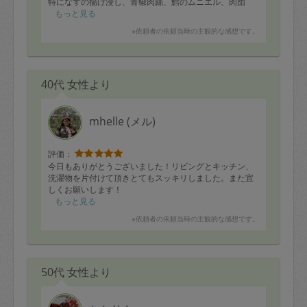
特になすの揚げ浸し、青椒肉絲、鱈のムニエル、肉団
子、ほうれん草の白和えが美味しかったです。まだ食べ
もっと見る
ていないメニューもあるので楽しみにしながら今週はの
※依頼者の依頼当時の主観的な感想です。
りきれそうです。
お人柄もお上品で優しい方でした。
ありがとうございました！
40代 女性より
mhelle (メル)
評価：
今日もありがとうございました！リビングとキッチン、
洗濯物を片付けて頂きとてもスッキリしました。また宜
しくお願いします！
もっと見る
※依頼者の依頼当時の主観的な感想です。
50代 女性より