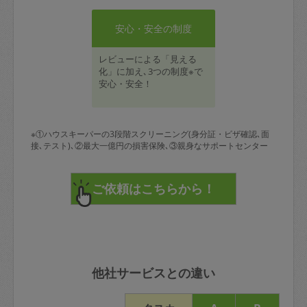
安心・安全の制度
レビューによる「見える
化」に加え､3つの制度※で
安心・安全！
※①ハウスキーパーの3段階スクリーニング(身分証・ビザ確認､面
接､テスト)､②最大一億円の損害保険､③親身なサポートセンター
他社サービスとの違い