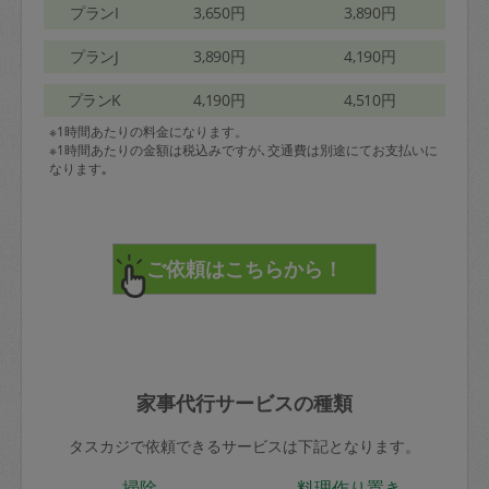
プランI
3,650円
3,890円
プランJ
3,890円
4,190円
プランK
4,190円
4,510円
※1時間あたりの料金になります。
※1時間あたりの金額は税込みですが､交通費は別途にてお支払いに
なります｡
家事代行サービスの種類
タスカジで依頼できるサービスは下記となります。
掃除
料理作り置き