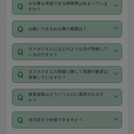
す。
丈夫です。
お仕事を依頼できる時間帯は決まっていま
料金のご請求と合わせてお支払いとなり
定期の最低利用回数は設けていない代わ
デビットカード・プリペイドカード（Vプ
すか？
ます。交通費の金額は「依頼の詳細」に
りに、一定数を超えたキャンセルは有償
リカ、au WALLETなど）
は支払にはご利
時間帯は3種類あります。いずれも１回あ
自動計算で表示されます。
でキャンセルすることが出来ます。
用いただけませんのでご注意ください。
お願いできるお仕事の範囲は？
たり３時間です。
銀行振込や現金払いも対応していませ
（例：毎週定期の場合は３回以上のキャ
ん。
掃除、整理収納、洗濯、買い物、料理、
・ＡＭ ９時～１２時
ンセルが有償（1200円、隔週定期の場合
なお、タスカジさんの交通費も、依頼料
タスカジさんにはどのような方が登録して
作り置きです。タスカジさんによってで
・ＰＭ １３時～１６時
いるのですか？
は２回以上のキャンセルが有償（1200
金のご請求と合わせてお支払いとなりま
きる仕事の範囲が異なりますので、依頼
・夜 １８時～２１時
円））
す。交通費の金額は「依頼の詳細」に自
主婦として長年の家事経験をお持ちの
する前にタスカジさんのプロフィールで
動計算で表示されます。
タスカジさんの登録に際して面接や教育は
方、栄養士・調理師といった資格者で保
確認してください。
開始時間を２時間前後変更することが可
実施していますか？
育園や学校の給食やレストランで料理関
基本的に、高所での作業や危険作業、屋
能です。依頼送信後、個別にタスカジさ
応募の際に、各自事務局との面接と説明
係の専門職に従事されていた方、日本で
外での作業は対象外です。
んにメッセージを送り調整してくださ
損害保険はどういうものに適用されます
を行っています。その後、身分証明書の
すでにハウスキーパーや英語の先生とし
か？
い。ただし、２時間を越えての調整はで
写真提出をしていただいています。外国
てお仕事をしているフィリピン出身の
きません。
依頼者とタスカジさんとの間でタスカジ
人の場合は在留カードで労働許可状況を
方、海外からの留学生、家事が好きな会
万が一、依頼した時間帯と作業時間が１
何日前まで依頼できますか？
を通して成立した作業時間内での作業に
確認しています。タスカジさんトレーニ
社員など様々なバックグラウンドの方が
時間も被らない場合、損害保険の対象外
適用されます。作業範囲は、掃除、洗
ング動画を使ったセルフトレーニングの
登録しています。
となりますので、ご注意ください。