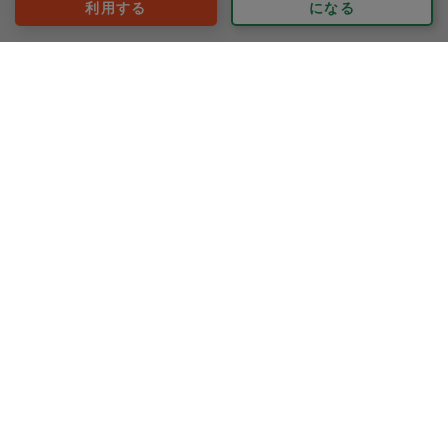
利用する
になる
ンソース掛け
5.ギー風味のポークソテー ナスとキャベツ添え
70代 女性より
6.タラ、豆腐、白菜のチゲ煮込み
7.豚と野菜のうま煮
8.厚揚げとアサリのアクアパッツァ風
9.焼カブと小松菜のサラダ
Aki.3
10.きんぴらごぼう
11.手羽元とキノコのハニーマスタード煮ディル風味
評価：
いつも感謝しかありません。
主菜を中心にお料理していただき、余った時間でレンジ
ありがとうございました。
周りも掃除していただきました。
いつも丁寧に対応していただいています。今回もありが
とうございました。
もっと見る
※依頼者の依頼当時の主観的な感想です。
50代 女性より
ちかりん
評価：