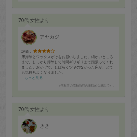
に3時間では終わらない量だと思っておりましたが布類の
選別が終わって満足です。
また次回よろしくお願いします。
70代 女性より
アヤカジ
評価：
床掃除とワックスがけをお願いしました。細かいところ
まで、しっかり掃除して時間ギリギリまで頑張ってくれ
ました。おかげで、しばらくツヤのなかった床が、とて
も気持ちよくなりました。
私は仕事をしていたので、あまりお話しませんでした
もっと見る
が、お人柄もとても良い感じで安心しました。
※依頼者の依頼当時の主観的な感想です。
また是非お願いしたいと思います。
予約を受ける時や訪問の前日などに、もう少し丁寧な連
絡をいただけるともっと安心かと思います。
70代 女性より
また、前日にワックスをお願いする旨伝えていたので、
手袋お持ちだとばかり思っていたのですが、終了間際に
見たら、素手でワックスがけなさっていたので、びっく
りしました。手袋持ってくるか、なければ言ってもらえ
きき
ればあったのに〜と、気になりました。
次回から、是非手袋持参でお願いします。