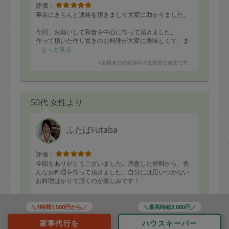
評価：
事前にきちんと連絡を頂きまして大変に助かりました。
今回、お願いして和食を中心に作って頂きました。
作って頂いた作り置きのお料理が大変に美味しくて、ま
た是非お願いしたいと思います。
もっと見る
※依頼者の依頼当時の主観的な感想です。
さらに、残っていた食材を勿体ないからと、予定にない
お料理まで作って頂きました。
ありがとうございました。
50代 女性より
ふたばFutaba
評価：
今回もありがとうございました。用意した材料から、色
んなお料理を作って頂きました。自分には思いつかない
お料理ばかりで頂くのが楽しみです！
1.大根と豆腐のポタージュスープ
もっと見る
2.五穀米とオリーブを詰めた鶏のロースト
＼1時間1,500円から／
＼最高時給3,000円／
※依頼者の依頼当時の主観的な感想です。
3.ゆずご飯(五穀米、油揚げ、ごま、人参)
家事代行を
ハウスキーパー
4.カジキマグロと白菜のハーブ(オレガノ)ソテー 赤ワイ