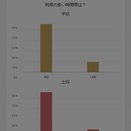
利用の多い時間帯は？
定期契約をキャンセルする場合、毎週定
期は月2回まで隔週定期は月1回までキャ
平日
ンセル料は発生しません。それ以上はキ
90%
ャンセル料が発生します。
72%
定期契約キャンセル料：
54%
・1回につき1,200円※
36%
・詳細ルールは、
こちら
を参照くださ
い。
18%
9時
13時
0%
※キャンセル料金の設定について：
土日
定期依頼1回（3時間）の金額とスポット
90%
1回（3時間）依頼した場合の金額の差額
相当で料金設定されています。
72%
54%
36%