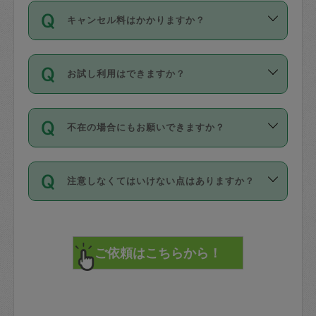
ご依頼は、現在を起点に3日後（72時間
濯、料理、作り置き、整理収納、買い物
のち、タスカジモニター宅にて３時間の
また外国人の方は英語しか話せない方、
キャンセル料はかかりますか？
以降）の日時から受付可能となっていま
です。作業中に物を壊したり、人にけが
現場トライアルを受け、合格したタスカ
日本語も話せる方など様々です。
す。
をさせたりした場合が対象で、補償金額
ジさんが活動されています。
キャンセル料には、以下の2種類がありま
ただし、72時間を切った直前の日程では
は対物1000万円、対人1億円が上限で
バックグラウンドや得意分野はプロフィ
お試し利用はできますか？
す。
タスカジさんへ「募集」をかけることが
す。
※テストセンターの講評は１件目のレビュ
ールに記載していますので、各自の得意
可能です。
ーとして記載されていますので依頼の際
分野を見極めて、目的に合わせてお仕事
「お試し利用」というメニューはありま
万が一損害が発生した場合は、その場の
に参考にしてください。
を依頼してください。
不在の場合にもお願いできますか？
せんが、「一回のみ」依頼を活用するこ
1. 直前キャンセル（定期、スポット契約
写真を撮り、
参考
：
【詳細】タスカジさんの登録に際
とによって、気に入ったタスカジさんを
共通）
タスカジサポートセンターまでご連絡く
して面接や教育は実施していますか？
不在の場合の作業はタスカジさんの同意
見つけることができます。
・タスカジさんのお仕事開始予定時間前
ださい。
注意しなくてはいけない点はありますか？
が必要です。数回の依頼ののち、タスカ
72時間を超える※と、以下のキャンセル
詳細FAQ：
損害賠償保険について教えて
ジさんと依頼者の間で十分な信頼関係が
まず、条件の合う気になるタスカジさ
料が発生します。
ください。
貴重品は紛失の際トラブルの元となるの
できたのち、タスカジさんに依頼してみ
ん、２・３人に「スポット」依頼をして
で、必ず鍵のかかるロッカーや金庫に入
てください。
みてください。
直前キャンセル料：
れて依頼者の責任の元管理するよう心掛
不在時に部屋に入るためにタスカジさん
その後、一番気に入ったタスカジさんに
72時間前〜24時間前＝依頼料金の50%
けてください。
に鍵を預ける必要がありますが、タスカ
「定期（毎週・隔週）」依頼をしてくだ
24時間前～1時間前＝依頼金額の100%
※パスポート、クレジットカード、銀行カ
ジさんが紛失した鍵によって二次的な損
さい。
1時間前〜実施時間＝依頼金額の100%＋
ード、5千円以上のアクセサリー、500円
害（たとえば、第三者の侵入など）が起
交通費全額