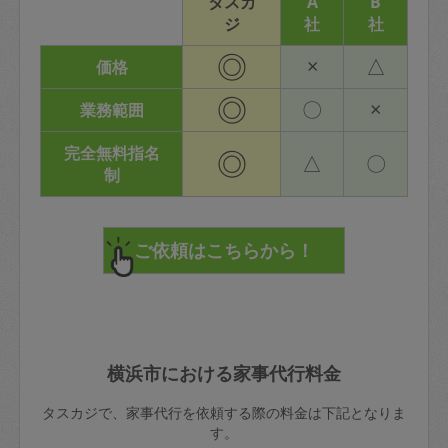
タスカ
A
B
ジ
社
社
◎
×
△
価格
◎
〇
×
業務範囲
完全無料指名
◎
△
〇
制
横浜市における家事代行料金
タスカジで、家事代行を依頼する際の料金は下記となりま
す。