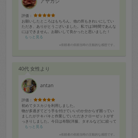
アヤカジ
評価：
お願いしたところはもちろん、他の所もきれいにしてい
ただき、ありがとうございました。私では3時間であんな
にはできません。お願いして良かったと思いました！
もっと見る
※依頼者の依頼当時の主観的な感想です。
40代 女性より
antan
評価：
初めてタスカジを利用しました。
物が多過ぎてどう手を付けていいのか分からず困ってい
ましたがテキパキと作業していただきクローゼットがす
っきりしました。今日は布類(洋服、タオルなど)に絞って
作業を行い、ご指示通りに要る物と捨てる物を分けてい
もっと見る
きゴミ袋の山が出来ました。
※依頼者の依頼当時の主観的な感想です。
いる物は綺麗に畳んで収納してくださいました。さすが