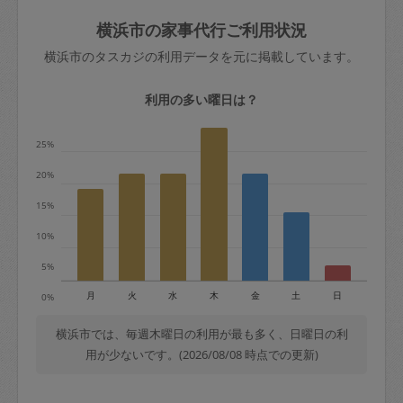
玉、など
きた場合は損害保険の対象外となるので
依頼者不在による当日キャンセル＝依頼
横浜市の家事代行ご利用状況
ご注意ください。
金額の100%＋交通費全額
横浜市のタスカジの利用データを元に掲載しています。
あわせてこちらも参照ください
：
初めて
利用します。注意しなくてはいけない点
※例：依頼日時／土曜日午前9時開始の場
利用の多い曜日は？
はありますか？
合、水曜日午前9時以降はキャンセル料が
発生
25%
水曜日9時〜金曜日9時まで＝依頼料金の
20%
50%
15%
金曜日9時～土曜日8時まで＝依頼金額の
100%
10%
土曜日8時〜実施時間＝依頼金額の100%
5%
＋交通費全額
月
火
水
木
金
土
日
0%
依頼者不在による当日キャンセル＝依頼
金額の100%＋交通費全額
横浜市では、毎週木曜日の利用が最も多く、日曜日の利
用が少ないです。(2026/08/08 時点での更新)
2. 定期契約キャンセル（定期契約のみ）