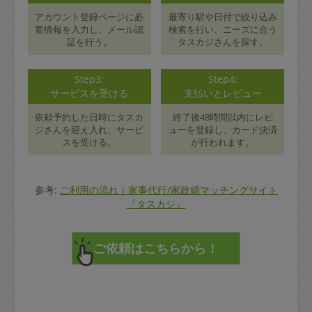
アカウント登録ページに必
最寄り駅や日付で絞り込み
要情報を入力し、メール認
検索を行い、ニーズに合う
証を行う。
タスカジさんを探す。
Step3:
Step4:
サービスを受ける
支払いとレビュー
依頼予約した日時にタスカ
終了後48時間以内にレビ
ジさんを迎え入れ、サービ
ューを登録し、カード決済
スを受ける。
が行われます。
参考:
ご利用の流れ｜家事代行/家政婦マッチングサイト
『タスカジ』