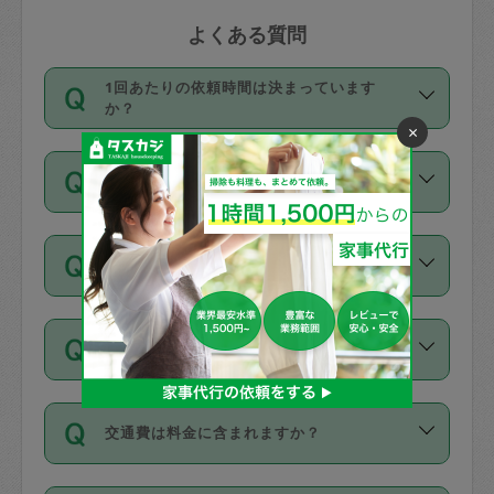
よくある質問
1回あたりの依頼時間は決まっています
か？
×
依頼1回につき3時間固定です。3時間を
価格はどうやって決まっていますか？
超えて依頼したい場合は、延長機能をご
利用ください。機能をご利用いただくに
11種類の価格帯の中からタスカジさん自
は、タスカジさんに事前に相談し、合意
支払い方法を教えてください
身が価格を選んで設定しています。
の上事前申請することが必要です。な
タスカジさんの価格設定には最初は制限
お、3時間を下回っても、値引き等はござ
お支払方法はクレジットカード（Visa／
があり、レビュー件数、レビューの平均
いません。
同じタスカジさんに定期的にお願いする場
Master／JCB／AMERICAN EXPRESS／
値、などで除々に設定可能な最高額が上
合はお得になる？
Diners Club）のみとなります。
がっていく仕組みになっています。
依頼には「スポット」と「定期（毎週｜
カード情報のご登録は、依頼リクエスト
交通費は料金に含まれますか？
隔週）」があり、「定期」の依頼は「ス
を行う際にご入力ください。プロフィー
ポット」よりお得な料金でご利用できま
ル登録時にはご入力いただかなくても大
交通費は依頼料金とは別途発生し、依頼