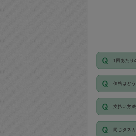
1回あたり
依頼1回に
価格はど
い。機能
が必要です
11種類の
支払い方
タスカジ
除々に設
お支払方法は
同じタス
Club）