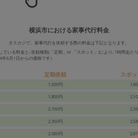
横浜市における家事代行料金
タスカジで、家事代行を依頼する際の料金は下記となります。
ている料金と､依頼種類(「定期」or 「スポット」)により､1時間あた
24年6月1日からの価格です）
定期依頼
スポッ
1,500円
1,8
1,800円
2,1
2,100円
2,3
2,350円
2,5
2,580円
2,8