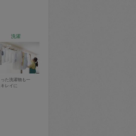
洗濯
まった洗濯物も一
にキレイに