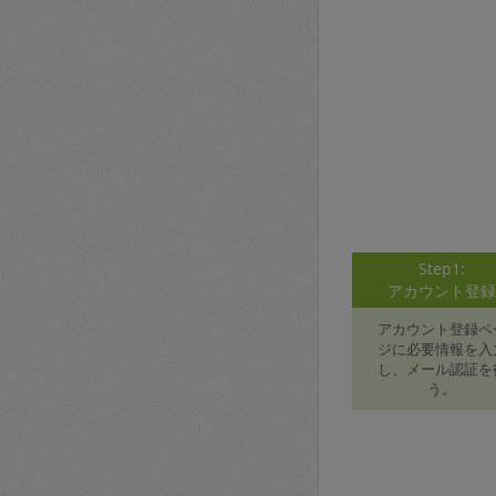
Step1:
アカウント登
アカウント登録ペ
ジに必要情報を入
し、メール認証を
う。