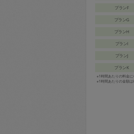
プランF
プランG
プランH
プランI
プランJ
プランK
※1時間あたりの料金
※1時間あたりの金額