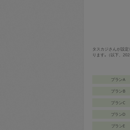
タスカジさんが設定し
ります｡（以下、20
プランA
プランB
プランC
プランD
プランE