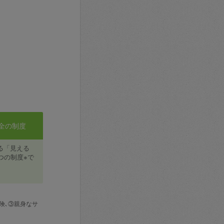
全の制度
る「見える
つの制度※で
険､③親身なサ