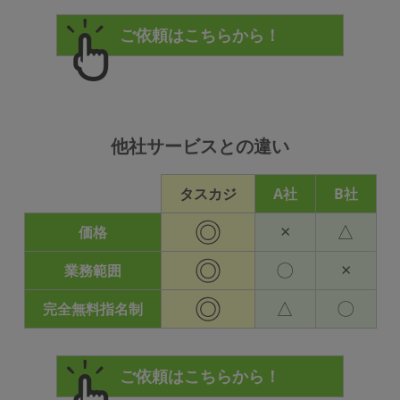
他社サービスとの違い
タスカジ
A社
B社
◎
×
△
価格
◎
〇
×
業務範囲
◎
△
〇
完全無料指名制