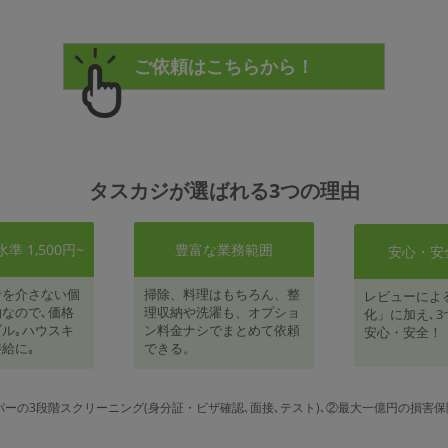
タスカジが選ばれる3つの理由
 1,500円~
豊富な業務範囲
安心・安
者を介さない個
掃除、料理はもちろん、整
レビューによ
なので､価格
理収納や洗濯も、オプショ
化」に加え､3
ル｡ハウスキ
ン料金ナシでまとめて依頼
安心・安全！
給に｡
できる。
パーの3段階スクリーニング(身分証・ビザ確認､面接､テスト)､②最大一億円の損害保