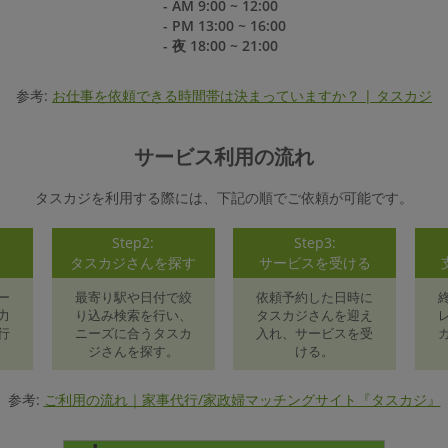
- AM 9:00 ~ 12:00
- PM 13:00 ~ 16:00
- 夜 18:00 ~ 21:00
参考:
お仕事を依頼できる時間帯は決まっていますか？ | タスカジ
サービス利用の流れ
タスカジを利用する際には、下記の順でご依頼が可能です。
Step2:
Step3:
録
タスカジさんを探す
サービスを受ける
ー
最寄り駅や日付で絞
依頼予約した日時に
力
り込み検索を行い、
タスカジさんを迎え
行
ニーズに合うタスカ
入れ、サービスを受
ジさんを探す。
ける。
参考:
ご利用の流れ｜家事代行/家政婦マッチングサイト『タスカジ』