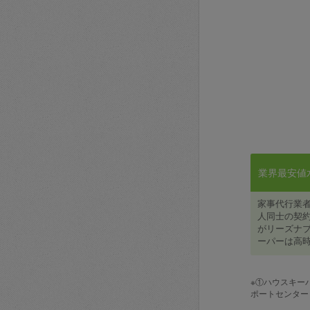
業界最安値水準
家事代行業
人同士の契約
がリーズナブ
ーパーは高時
※①ハウスキー
ポートセンター