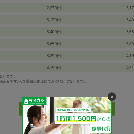
2,870円
3,1
3,170円
3,4
3,400円
3,6
3,650円
3,8
3,890円
4,1
4,190円
4,5
になります。
は税込みですが､交通費は別途にてお支払いになります｡
×