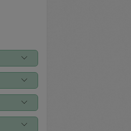
をご利用くださ
前申請すること
平均値、などで
／Diners