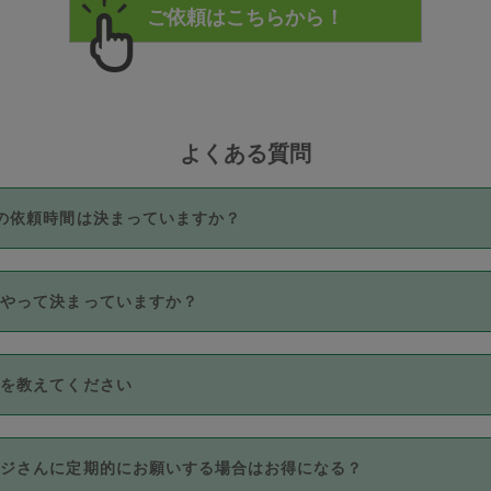
よくある質問
の依頼時間は決まっていますか？
つき3時間固定です。3時間を超えて依頼したい場合は、延長機能
うやって決まっていますか？
をご利用いただくには、タスカジさんに事前に相談し、合意の上事
。なお、3時間を下回っても、値引き等はございません。
価格帯の中からタスカジさん自身が価格を選んで設定しています。
法を教えてください
さんの価格設定には最初は制限があり、レビュー件数、レビューの
定可能な最高額が上がっていく仕組みになっています。
クレジットカード（Visa／Master／JCB／AMERICAN EXPRESS
カジさんに定期的にお願いする場合はお得になる？
のみとなります。