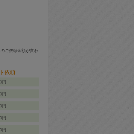
りのご依頼金額が変わ
ト依頼
00円
00円
50円
80円
70円