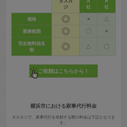
タスカ
A
B
ジ
社
社
◎
×
△
価格
◎
〇
×
業務範囲
完全無料指名
◎
△
〇
制
横浜市における家事代行料金
タスカジで、家事代行を依頼する際の料金は下記となりま
す。