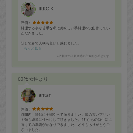
IKKO.K
評価：
料理する事が苦手な私に美味しい手料理を沢山作ってい
ただきました。
話してみて人柄も良いと感じました。
ありがとうございました。
もっと見る
※依頼者の依頼当時の主観的な感想です。
60代 女性より
antan
評価：
時間内、綺麗に全部やって頂きました。娘の古いプリン
ト類も綺麗に仕分けして頂きました。4月からの新生活に
向けての準備がかなりできました。どうもありがとうご
ざいました。