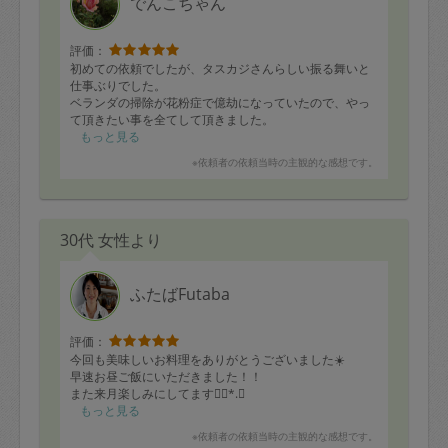
でんこちゃん
評価：
初めての依頼でしたが、タスカジさんらしい振る舞いと
仕事ぶりでした。
ベランダの掃除が花粉症で億劫になっていたので、やっ
て頂きたい事を全てして頂きました。
ベランダもピッカピカになり、これで洗濯物もしっかり
もっと見る
干せそうです。
※依頼者の依頼当時の主観的な感想です。
また機会がありましたらお願いしたいです
30代 女性より
ふたばFutaba
評価：
今回も美味しいお料理をありがとうございました☀️
早速お昼ご飯にいただきました！！
また来月楽しみにしてます❁⃘*.ﾟ
もっと見る
※依頼者の依頼当時の主観的な感想です。