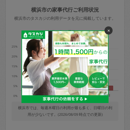
玉、など
きた場合は損害保険の対象外となるので
依頼者不在による当日キャンセル＝依頼
横浜市の家事代行ご利用状況
ご注意ください。
金額の100%＋交通費全額
横浜市のタスカジの利用データを元に掲載しています。
あわせてこちらも参照ください
：
初めて
利用します。注意しなくてはいけない点
×
※例：依頼日時／土曜日午前9時開始の場
利用の多い曜日は？
はありますか？
合、水曜日午前9時以降はキャンセル料が
発生
25%
水曜日9時〜金曜日9時まで＝依頼料金の
20%
50%
15%
金曜日9時～土曜日8時まで＝依頼金額の
100%
10%
土曜日8時〜実施時間＝依頼金額の100%
5%
＋交通費全額
月
火
水
木
金
土
日
0%
依頼者不在による当日キャンセル＝依頼
金額の100%＋交通費全額
横浜市では、毎週木曜日の利用が最も多く、日曜日の利
用が少ないです。(2026/08/09 時点での更新)
2. 定期契約キャンセル（定期契約のみ）