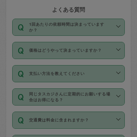
よくある質問
1回あたりの依頼時間は決まっています
か？
依頼1回につき3時間固定です。3時間を
価格はどうやって決まっていますか？
超えて依頼したい場合は、延長機能をご
利用ください。機能をご利用いただくに
11種類の価格帯の中からタスカジさん自
は、タスカジさんに事前に相談し、合意
支払い方法を教えてください
身が価格を選んで設定しています。
の上事前申請することが必要です。な
タスカジさんの価格設定には最初は制限
お、3時間を下回っても、値引き等はござ
お支払方法はクレジットカード（Visa／
があり、レビュー件数、レビューの平均
いません。
同じタスカジさんに定期的にお願いする場
Master／JCB／AMERICAN EXPRESS／
値、などで除々に設定可能な最高額が上
合はお得になる？
Diners Club）のみとなります。
がっていく仕組みになっています。
依頼には「スポット」と「定期（毎週｜
カード情報のご登録は、依頼リクエスト
交通費は料金に含まれますか？
隔週）」があり、「定期」の依頼は「ス
を行う際にご入力ください。プロフィー
ポット」よりお得な料金でご利用できま
ル登録時にはご入力いただかなくても大
交通費は依頼料金とは別途発生し、依頼