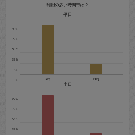
利用の多い時間帯は？
定期契約をキャンセルする場合、毎週定
期は月2回まで隔週定期は月1回までキャ
平日
ンセル料は発生しません。それ以上はキ
90%
ャンセル料が発生します。
72%
定期契約キャンセル料：
54%
・1回につき1,200円※
36%
・詳細ルールは、
こちら
を参照くださ
い。
18%
9時
13時
0%
※キャンセル料金の設定について：
土日
定期依頼1回（3時間）の金額とスポット
90%
1回（3時間）依頼した場合の金額の差額
相当で料金設定されています。
72%
54%
36%