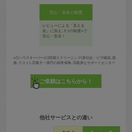
安心・安全の制度
レビューによる「見える
化」に加え､3つの制度※で
安心・安全！
※①ハウスキーパーの3段階スクリーニング(身分証・ビザ確認､面
接､テスト)､②最大一億円の損害保険､③親身なサポートセンター
他社サービスとの違い