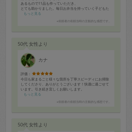
あるもので11品も作っていただき、
とても助かりました。毎日お弁当を持っていく子どもた
ちのためにたくさんの唐揚げやつくね、スープやピーマ
もっと見る
ンのおじゃこのいためもの。卵とほうれん草の炒め物、
※依頼者の依頼当時の主観的な感想です。
揚げなすの煮浸し、金目鯛の煮付けなどなど本当にたす
かりました。
仕事で遅くかえってきた夫もたくさんのおかずに大満足
でした。
50代 女性より
子どもたちもすっかり大好きで、いつも優しく接してい
ただき感謝しています。お人柄もとても好きで信頼して
います。またよろしくお願いします！！
カナ
評価：
今日も家まるごと様々な箇所を丁寧スピーディにお掃除
してくださり、ありがとうございます！快適に過ごせて
います。引き続き宜しくお願いします。
もっと見る
※依頼者の依頼当時の主観的な感想です。
50代 女性より