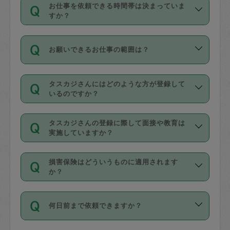
す。
丈夫です。
お仕事を依頼できる時間帯は決まっていま
料金のご請求と合わせてお支払いとなり
定期の最低利用回数は設けていない代わ
デビットカード・プリペイドカード（Vプ
すか？
ます。交通費の金額は「依頼の詳細」に
りに、一定数を超えたキャンセルは有償
リカ、au WALLETなど）
は支払にはご利
時間帯は3種類あります。いずれも１回あ
自動計算で表示されます。
でキャンセルすることが出来ます。
用いただけませんのでご注意ください。
お願いできるお仕事の範囲は？
たり３時間です。
銀行振込や現金払いも対応していませ
（例：毎週定期の場合は３回以上のキャ
ん。
掃除、整理収納、洗濯、買い物、料理、
・ＡＭ ９時～１２時
ンセルが有償（1200円、隔週定期の場合
なお、タスカジさんの交通費も、依頼料
タスカジさんにはどのような方が登録して
作り置きです。タスカジさんによってで
・ＰＭ １３時～１６時
いるのですか？
は２回以上のキャンセルが有償（1200
金のご請求と合わせてお支払いとなりま
きる仕事の範囲が異なりますので、依頼
・夜 １８時～２１時
円））
す。交通費の金額は「依頼の詳細」に自
主婦として長年の家事経験をお持ちの
する前にタスカジさんのプロフィールで
動計算で表示されます。
タスカジさんの登録に際して面接や教育は
方、栄養士・調理師といった資格者で保
確認してください。
開始時間を２時間前後変更することが可
実施していますか？
育園や学校の給食やレストランで料理関
基本的に、高所での作業や危険作業、屋
能です。依頼送信後、個別にタスカジさ
応募の際に、各自事務局との面接と説明
係の専門職に従事されていた方、日本で
外での作業は対象外です。
んにメッセージを送り調整してくださ
損害保険はどういうものに適用されます
を行っています。その後、身分証明書の
すでにハウスキーパーや英語の先生とし
か？
い。ただし、２時間を越えての調整はで
写真提出をしていただいています。外国
てお仕事をしているフィリピン出身の
きません。
依頼者とタスカジさんとの間でタスカジ
人の場合は在留カードで労働許可状況を
方、海外からの留学生、家事が好きな会
万が一、依頼した時間帯と作業時間が１
何日前まで依頼できますか？
を通して成立した作業時間内での作業に
確認しています。タスカジさんトレーニ
社員など様々なバックグラウンドの方が
時間も被らない場合、損害保険の対象外
適用されます。作業範囲は、掃除、洗
ング動画を使ったセルフトレーニングの
登録しています。
となりますので、ご注意ください。