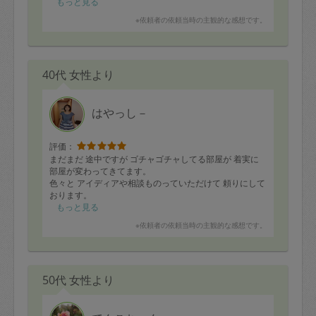
もっと見る
※依頼者の依頼当時の主観的な感想です。
40代 女性より
はやっし－
評価：
まだまだ 途中ですが ゴチャゴチャしてる部屋が 着実に
部屋が変わってきてます。
色々と アイディアや相談ものっていただけて 頼りにして
おります。
また よろしくお願いします。
もっと見る
※依頼者の依頼当時の主観的な感想です。
50代 女性より