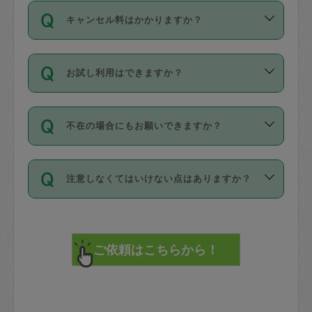
ご依頼は、現在を起点に3日後（72時間
濯、料理、作り置き、整理収納、買い物
のち、タスカジモニター宅にて３時間の
また外国人の方は英語しか話せない方、
キャンセル料はかかりますか？
以降）の日時から受付可能となっていま
です。作業中に物を壊したり、人にけが
現場トライアルを受け、合格したタスカ
日本語も話せる方など様々です。
す。
をさせたりした場合が対象で、補償金額
ジさんが活動されています。
キャンセル料には、以下の2種類がありま
ただし、72時間を切った直前の日程では
は対物1000万円、対人1億円が上限で
バックグラウンドや得意分野はプロフィ
お試し利用はできますか？
す。
タスカジさんへ「募集」をかけることが
す。
※テストセンターの講評は１件目のレビュ
ールに記載していますので、各自の得意
可能です。
ーとして記載されていますので依頼の際
分野を見極めて、目的に合わせてお仕事
「お試し利用」というメニューはありま
万が一損害が発生した場合は、その場の
に参考にしてください。
を依頼してください。
不在の場合にもお願いできますか？
せんが、「一回のみ」依頼を活用するこ
1. 直前キャンセル（定期、スポット契約
写真を撮り、
参考
：
【詳細】タスカジさんの登録に際
とによって、気に入ったタスカジさんを
共通）
タスカジサポートセンターまでご連絡く
して面接や教育は実施していますか？
不在の場合の作業はタスカジさんの同意
見つけることができます。
・タスカジさんのお仕事開始予定時間前
ださい。
注意しなくてはいけない点はありますか？
が必要です。数回の依頼ののち、タスカ
72時間を超える※と、以下のキャンセル
詳細FAQ：
損害賠償保険について教えて
ジさんと依頼者の間で十分な信頼関係が
まず、条件の合う気になるタスカジさ
料が発生します。
ください。
貴重品は紛失の際トラブルの元となるの
できたのち、タスカジさんに依頼してみ
ん、２・３人に「スポット」依頼をして
で、必ず鍵のかかるロッカーや金庫に入
てください。
みてください。
直前キャンセル料：
れて依頼者の責任の元管理するよう心掛
不在時に部屋に入るためにタスカジさん
その後、一番気に入ったタスカジさんに
72時間前〜24時間前＝依頼料金の50%
けてください。
に鍵を預ける必要がありますが、タスカ
「定期（毎週・隔週）」依頼をしてくだ
24時間前～1時間前＝依頼金額の100%
※パスポート、クレジットカード、銀行カ
ジさんが紛失した鍵によって二次的な損
さい。
1時間前〜実施時間＝依頼金額の100%＋
ード、5千円以上のアクセサリー、500円
害（たとえば、第三者の侵入など）が起
交通費全額