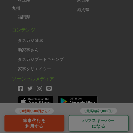
九州
滋賀県
福岡県
コンテンツ
タスカジplus
助家事さん
タスカジブートキャンプ
家事クリエイター
ソーシャルメディア
＼1時間1,500円から／
＼最高時給3,000円／
Copyright TASKAJI Inc.
家事代行を
ハウスキーパー
利用する
になる