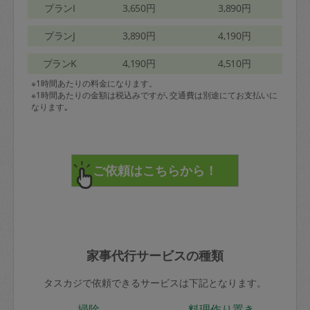
プランI
3,650円
3,890円
プランJ
3,890円
4,190円
プランK
4,190円
4,510円
※1時間あたりの料金になります。
※1時間あたりの金額は税込みですが､交通費は別途にてお支払いに
なります｡
家事代行サービスの種類
タスカジで依頼できるサービスは下記となります。
掃除
料理作り置き