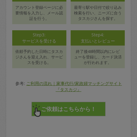
アカウント登録ページに必
最寄り駅や日付で絞り込み
要情報を入力し、メール認
検索を行い、ニーズに合う
証を行う。
タスカジさんを探す。
Step3:
Step4:
サービスを受ける
支払いとレビュー
依頼予約した日時にタスカ
終了後48時間以内にレビ
ジさんを迎え入れ、サービ
ューを登録し、カード決済
スを受ける。
が行われます。
参考:
ご利用の流れ｜家事代行/家政婦マッチングサイト
『タスカジ』