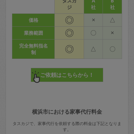
タスカ
A
B
ジ
社
社
◎
×
△
価格
◎
〇
×
業務範囲
完全無料指名
◎
△
〇
制
横浜市における家事代行料金
タスカジで、家事代行を依頼する際の料金は下記となりま
す。