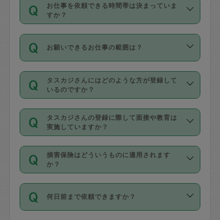
す。
丈夫です。
お仕事を依頼できる時間帯は決まっていま
料金のご請求と合わせてお支払いとなり
定期の最低利用回数は設けていない代わ
デビットカード・プリペイドカード（Vプ
すか？
ます。交通費の金額は「依頼の詳細」に
りに、一定数を超えたキャンセルは有償
リカ、au WALLETなど）
は支払にはご利
時間帯は3種類あります。いずれも１回あ
自動計算で表示されます。
でキャンセルすることが出来ます。
用いただけませんのでご注意ください。
お願いできるお仕事の範囲は？
たり３時間です。
銀行振込や現金払いも対応していませ
（例：毎週定期の場合は３回以上のキャ
ん。
掃除、整理収納、洗濯、買い物、料理、
・ＡＭ ９時～１２時
ンセルが有償（1200円、隔週定期の場合
なお、タスカジさんの交通費も、依頼料
タスカジさんにはどのような方が登録して
作り置きです。タスカジさんによってで
・ＰＭ １３時～１６時
いるのですか？
は２回以上のキャンセルが有償（1200
金のご請求と合わせてお支払いとなりま
きる仕事の範囲が異なりますので、依頼
・夜 １８時～２１時
円））
す。交通費の金額は「依頼の詳細」に自
主婦として長年の家事経験をお持ちの
する前にタスカジさんのプロフィールで
動計算で表示されます。
タスカジさんの登録に際して面接や教育は
方、栄養士・調理師といった資格者で保
確認してください。
開始時間を２時間前後変更することが可
実施していますか？
育園や学校の給食やレストランで料理関
基本的に、高所での作業や危険作業、屋
能です。依頼送信後、個別にタスカジさ
応募の際に、各自事務局との面接と説明
係の専門職に従事されていた方、日本で
外での作業は対象外です。
んにメッセージを送り調整してくださ
損害保険はどういうものに適用されます
を行っています。その後、身分証明書の
すでにハウスキーパーや英語の先生とし
か？
い。ただし、２時間を越えての調整はで
写真提出をしていただいています。外国
てお仕事をしているフィリピン出身の
きません。
依頼者とタスカジさんとの間でタスカジ
人の場合は在留カードで労働許可状況を
方、海外からの留学生、家事が好きな会
万が一、依頼した時間帯と作業時間が１
何日前まで依頼できますか？
を通して成立した作業時間内での作業に
確認しています。タスカジさんトレーニ
社員など様々なバックグラウンドの方が
時間も被らない場合、損害保険の対象外
適用されます。作業範囲は、掃除、洗
ング動画を使ったセルフトレーニングの
登録しています。
となりますので、ご注意ください。