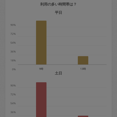
利用の多い時間帯は？
定期契約をキャンセルする場合、毎週定
期は月2回まで隔週定期は月1回までキャ
平日
ンセル料は発生しません。それ以上はキ
90%
ャンセル料が発生します。
72%
定期契約キャンセル料：
54%
・1回につき1,200円※
36%
・詳細ルールは、
こちら
を参照くださ
い。
18%
9時
13時
0%
※キャンセル料金の設定について：
土日
定期依頼1回（3時間）の金額とスポット
90%
1回（3時間）依頼した場合の金額の差額
相当で料金設定されています。
72%
54%
36%