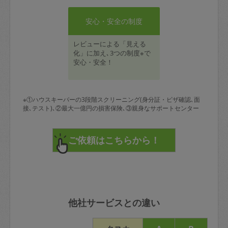
安心・安全の制度
レビューによる「見える
化」に加え､3つの制度※で
安心・安全！
※①ハウスキーパーの3段階スクリーニング(身分証・ビザ確認､面
接､テスト)､②最大一億円の損害保険､③親身なサポートセンター
他社サービスとの違い