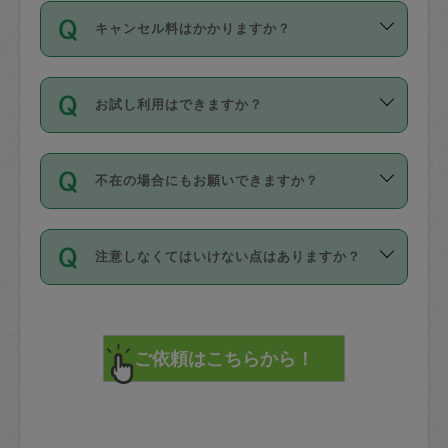
ご依頼は、現在を起点に3日後（72時間
濯、料理、作り置き、整理収納、買い物
のち、タスカジモニター宅にて３時間の
また外国人の方は英語しか話せない方、
キャンセル料はかかりますか？
以降）の日時から受付可能となっていま
です。作業中に物を壊したり、人にけが
現場トライアルを受け、合格したタスカ
日本語も話せる方など様々です。
す。
をさせたりした場合が対象で、補償金額
ジさんが活動されています。
キャンセル料には、以下の2種類がありま
ただし、72時間を切った直前の日程では
は対物1000万円、対人1億円が上限で
バックグラウンドや得意分野はプロフィ
お試し利用はできますか？
す。
タスカジさんへ「募集」をかけることが
す。
※テストセンターの講評は１件目のレビュ
ールに記載していますので、各自の得意
可能です。
ーとして記載されていますので依頼の際
分野を見極めて、目的に合わせてお仕事
「お試し利用」というメニューはありま
万が一損害が発生した場合は、その場の
に参考にしてください。
を依頼してください。
不在の場合にもお願いできますか？
せんが、「一回のみ」依頼を活用するこ
1. 直前キャンセル（定期、スポット契約
写真を撮り、
参考
：
【詳細】タスカジさんの登録に際
とによって、気に入ったタスカジさんを
共通）
タスカジサポートセンターまでご連絡く
して面接や教育は実施していますか？
不在の場合の作業はタスカジさんの同意
見つけることができます。
・タスカジさんのお仕事開始予定時間前
ださい。
注意しなくてはいけない点はありますか？
が必要です。数回の依頼ののち、タスカ
72時間を超える※と、以下のキャンセル
詳細FAQ：
損害賠償保険について教えて
ジさんと依頼者の間で十分な信頼関係が
まず、条件の合う気になるタスカジさ
料が発生します。
ください。
貴重品は紛失の際トラブルの元となるの
できたのち、タスカジさんに依頼してみ
ん、２・３人に「スポット」依頼をして
で、必ず鍵のかかるロッカーや金庫に入
てください。
みてください。
直前キャンセル料：
れて依頼者の責任の元管理するよう心掛
不在時に部屋に入るためにタスカジさん
その後、一番気に入ったタスカジさんに
72時間前〜24時間前＝依頼料金の50%
けてください。
に鍵を預ける必要がありますが、タスカ
「定期（毎週・隔週）」依頼をしてくだ
24時間前～1時間前＝依頼金額の100%
※パスポート、クレジットカード、銀行カ
ジさんが紛失した鍵によって二次的な損
さい。
1時間前〜実施時間＝依頼金額の100%＋
ード、5千円以上のアクセサリー、500円
害（たとえば、第三者の侵入など）が起
交通費全額