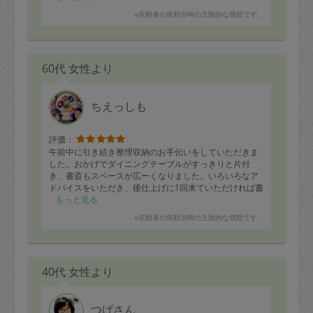
※依頼者の依頼当時の主観的な感想です。
60代 女性より
ちえっしも
評価：
午前中に引き続き整理収納のお手伝いをしていただきま
した。おかげでダイニングテーブルがすっきりと片付
き、書斎もスペースが広ーくなりました。いろいろなア
ドバイスをいただき、後仕上げに1回来ていただければ書
斎のお片付けは終わりそうです。その後は、別のお部屋
もっと見る
の整理収納をお願いしていきたいと思います。大変丁寧
※依頼者の依頼当時の主観的な感想です。
で、且つ朗らかな方で、主人や私も大助かりです。
40代 女性より
つげさん