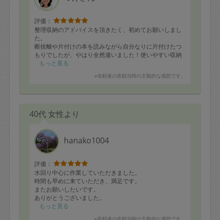
評価：
整理収納のアドバイスを頂きたく、初めてお願いしまし
た。
断捨離や片付けの本を読みながら自分なりに片付けたつ
もりでしたが、やはり全然違いました！使いやすい収納
にスピーディに改善して頂き、お部屋がすっきりして広
もっと見る
くなりましたし、わずか3時間で初めてのお部屋をこんな
※依頼者の依頼当時の主観的な感想です。
に綺麗にして頂き、感激しました。
お願いして本当に良かったです。どうもありがとうござ
いました。
40代 女性より
hanako1004
評価：
水回り中心に作業していただきました。
時間も早めに来ていただき、満足です。
またお願いしたいです。
ありがとうございました。
もっと見る
※依頼者の依頼当時の主観的な感想です。