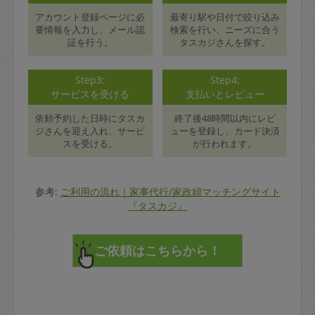
アカウント登録ページに必
最寄り駅や日付で絞り込み
要情報を入力し、メール認
検索を行い、ニーズに合う
証を行う。
タスカジさんを探す。
Step3:
Step4:
サービスを受ける
支払いとレビュー
依頼予約した日時にタスカ
終了後48時間以内にレビ
ジさんを迎え入れ、サービ
ューを登録し、カード決済
スを受ける。
が行われます。
参考:
ご利用の流れ｜家事代行/家政婦マッチングサイト
『タスカジ』