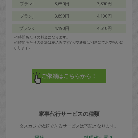
プランI
3,650円
3,890円
プランJ
3,890円
4,190円
プランK
4,190円
4,510円
※1時間あたりの料金になります。
※1時間あたりの金額は税込みですが､交通費は別途にてお支払いに
なります｡
家事代行サービスの種類
タスカジで依頼できるサービスは下記となります。
掃除
料理作り置き