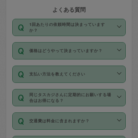
よくある質問
1回あたりの依頼時間は決まっています
か？
依頼1回につき3時間固定です。3時間を
価格はどうやって決まっていますか？
超えて依頼したい場合は、延長機能をご
利用ください。機能をご利用いただくに
11種類の価格帯の中からタスカジさん自
は、タスカジさんに事前に相談し、合意
支払い方法を教えてください
身が価格を選んで設定しています。
の上事前申請することが必要です。な
タスカジさんの価格設定には最初は制限
お、3時間を下回っても、値引き等はござ
お支払方法はクレジットカード（Visa／
があり、レビュー件数、レビューの平均
いません。
同じタスカジさんに定期的にお願いする場
Master／JCB／AMERICAN EXPRESS／
値、などで除々に設定可能な最高額が上
合はお得になる？
Diners Club）のみとなります。
がっていく仕組みになっています。
依頼には「スポット」と「定期（毎週｜
カード情報のご登録は、依頼リクエスト
交通費は料金に含まれますか？
隔週）」があり、「定期」の依頼は「ス
を行う際にご入力ください。プロフィー
ポット」よりお得な料金でご利用できま
ル登録時にはご入力いただかなくても大
交通費は依頼料金とは別途発生し、依頼