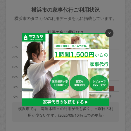
玉、など
きた場合は損害保険の対象外となるので
依頼者不在による当日キャンセル＝依頼
横浜市の家事代行ご利用状況
ご注意ください。
金額の100%＋交通費全額
横浜市のタスカジの利用データを元に掲載しています。
あわせてこちらも参照ください
：
初めて
利用します。注意しなくてはいけない点
※例：依頼日時／土曜日午前9時開始の場
利用の多い曜日は？
×
はありますか？
合、水曜日午前9時以降はキャンセル料が
発生
25%
水曜日9時〜金曜日9時まで＝依頼料金の
20%
50%
15%
金曜日9時～土曜日8時まで＝依頼金額の
100%
10%
土曜日8時〜実施時間＝依頼金額の100%
5%
＋交通費全額
月
火
水
木
金
土
日
0%
依頼者不在による当日キャンセル＝依頼
金額の100%＋交通費全額
横浜市では、毎週木曜日の利用が最も多く、日曜日の利
用が少ないです。(2026/08/10 時点での更新)
2. 定期契約キャンセル（定期契約のみ）