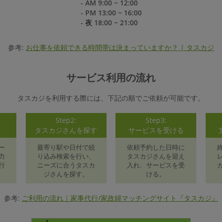
- AM 9:00 ~ 12:00
- PM 13:00 ~ 16:00
- 夜 18:00 ~ 21:00
参考:
お仕事を依頼できる時間帯は決まっていますか？ | タスカジ
サービス利用の流れ
タスカジを利用する際には、下記の順でご依頼が可能です。
Step2:
Step3:
録
タスカジさんを探す
サービスを受ける
ー
最寄り駅や日付で絞
依頼予約した日時に
力
り込み検索を行い、
タスカジさんを迎え
行
ニーズに合うタスカ
入れ、サービスを受
ジさんを探す。
ける。
参考:
ご利用の流れ｜家事代行/家政婦マッチングサイト『タスカジ』