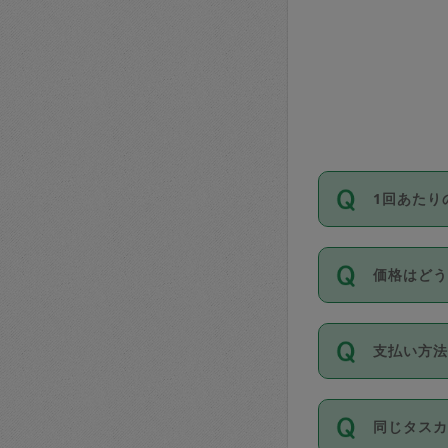
1回あたり
依頼1回に
価格はど
い。機能
が必要です
11種類の
支払い方
タスカジ
除々に設
お支払方法は
同じタス
Club）