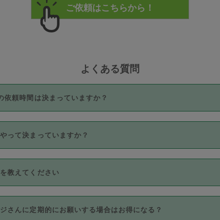
よくある質問
の依頼時間は決まっていますか？
つき3時間固定です。3時間を超えて依頼したい場合は、延長機能
うやって決まっていますか？
をご利用いただくには、タスカジさんに事前に相談し、合意の上事
。なお、3時間を下回っても、値引き等はございません。
価格帯の中からタスカジさん自身が価格を選んで設定しています。
法を教えてください
さんの価格設定には最初は制限があり、レビュー件数、レビューの
定可能な最高額が上がっていく仕組みになっています。
クレジットカード（Visa／Master／JCB／AMERICAN EXPRESS
カジさんに定期的にお願いする場合はお得になる？
のみとなります。