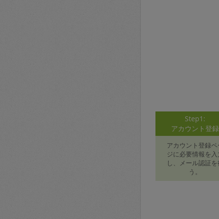
Step1:
アカウント登
アカウント登録ペ
ジに必要情報を入
し、メール認証を
う。