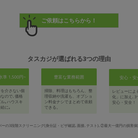
タスカジが選ばれる3つの理由
 1,500円~
豊富な業務範囲
安心・安
者を介さない個
掃除、料理はもちろん、整
レビューによ
なので､価格
理収納や洗濯も、オプショ
化」に加え､3
ル｡ハウスキ
ン料金ナシでまとめて依頼
安心・安全！
給に｡
できる。
パーの3段階スクリーニング(身分証・ビザ確認､面接､テスト)､②最大一億円の損害保