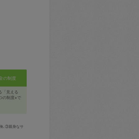
全の制度
る「見える
つの制度※で
険､③親身なサ