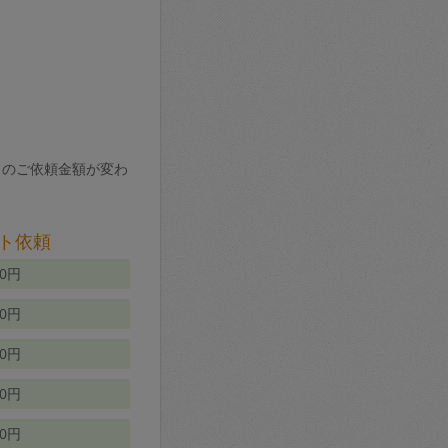
りのご依頼金額が変わ
ト依頼
00円
00円
50円
80円
70円