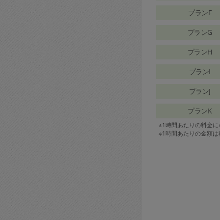
プランF
プランG
プランH
プランI
プランJ
プランK
※1時間あたりの料金
※1時間あたりの金額