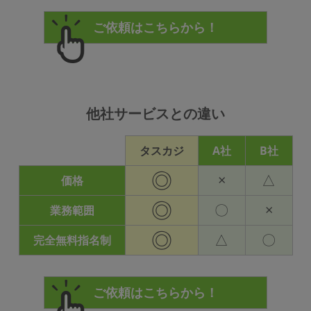
他社サービスとの違い
タスカジ
A社
B社
◎
×
△
価格
◎
〇
×
業務範囲
◎
△
〇
完全無料指名制