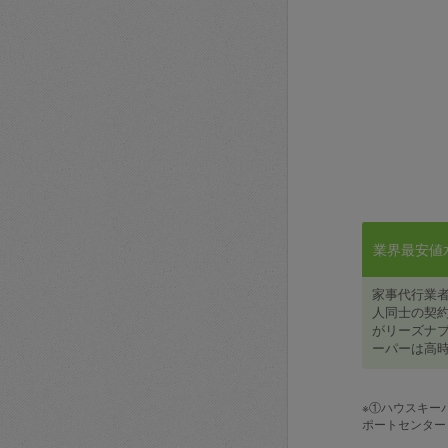
業界最安値水準
家事代行業
人同士の契約
がリーズナブ
ーパーは高時
※①ハウスキー
ポートセンター