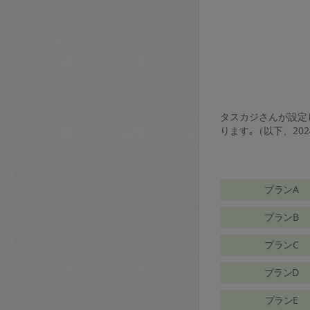
タスカジさんが設定し
ります｡（以下、20
プランA
プランB
プランC
プランD
プランE