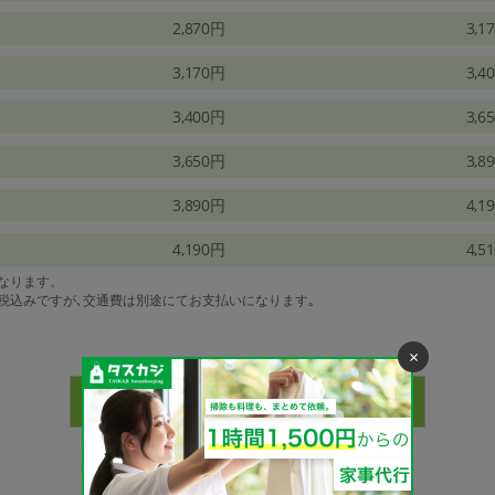
2,870円
3,1
3,170円
3,4
3,400円
3,6
3,650円
3,8
3,890円
4,1
4,190円
4,5
になります。
は税込みですが､交通費は別途にてお支払いになります｡
×