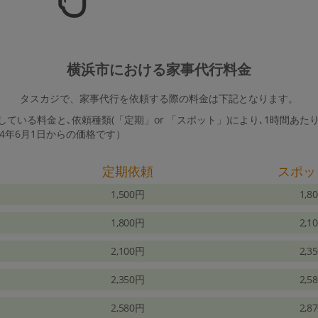
横浜市における家事代行料金
タスカジで、家事代行を依頼する際の料金は下記となります。
ている料金と､依頼種類(「定期」or 「スポット」)により､1時間あた
24年6月1日からの価格です）
定期依頼
スポッ
1,500円
1,8
1,800円
2,1
2,100円
2,3
2,350円
2,5
2,580円
2,8