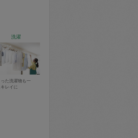
洗濯
まった洗濯物も一
にキレイに