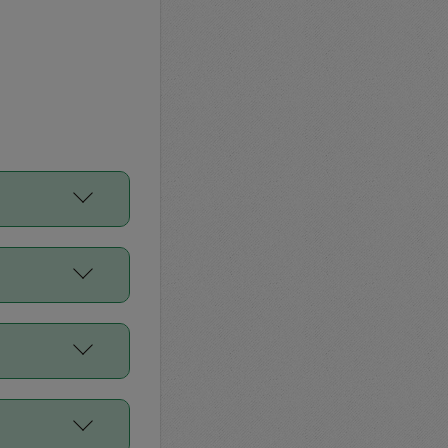
をご利用くださ
前申請すること
平均値、などで
／Diners