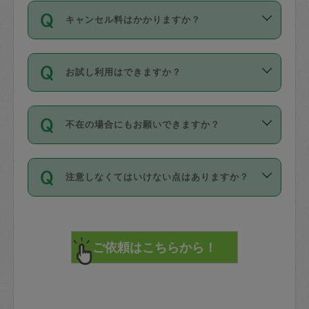
ご依頼は、現在を起点に3日後（72時間
濯、料理、作り置き、整理収納、買い物
のち、タスカジモニター宅にて３時間の
また外国人の方は英語しか話せない方、
キャンセル料はかかりますか？
以降）の日時から受付可能となっていま
です。作業中に物を壊したり、人にけが
現場トライアルを受け、合格したタスカ
日本語も話せる方など様々です。
す。
をさせたりした場合が対象で、補償金額
ジさんが活動されています。
キャンセル料には、以下の2種類がありま
ただし、72時間を切った直前の日程では
は対物1000万円、対人1億円が上限で
バックグラウンドや得意分野はプロフィ
お試し利用はできますか？
す。
タスカジさんへ「募集」をかけることが
す。
※テストセンターの講評は１件目のレビュ
ールに記載していますので、各自の得意
可能です。
ーとして記載されていますので依頼の際
分野を見極めて、目的に合わせてお仕事
「お試し利用」というメニューはありま
万が一損害が発生した場合は、その場の
に参考にしてください。
を依頼してください。
不在の場合にもお願いできますか？
せんが、「一回のみ」依頼を活用するこ
1. 直前キャンセル（定期、スポット契約
写真を撮り、
参考
：
【詳細】タスカジさんの登録に際
とによって、気に入ったタスカジさんを
共通）
タスカジサポートセンターまでご連絡く
して面接や教育は実施していますか？
不在の場合の作業はタスカジさんの同意
見つけることができます。
・タスカジさんのお仕事開始予定時間前
ださい。
注意しなくてはいけない点はありますか？
が必要です。数回の依頼ののち、タスカ
72時間を超える※と、以下のキャンセル
詳細FAQ：
損害賠償保険について教えて
ジさんと依頼者の間で十分な信頼関係が
まず、条件の合う気になるタスカジさ
料が発生します。
ください。
貴重品は紛失の際トラブルの元となるの
できたのち、タスカジさんに依頼してみ
ん、２・３人に「スポット」依頼をして
で、必ず鍵のかかるロッカーや金庫に入
てください。
みてください。
直前キャンセル料：
れて依頼者の責任の元管理するよう心掛
不在時に部屋に入るためにタスカジさん
その後、一番気に入ったタスカジさんに
72時間前〜24時間前＝依頼料金の50%
けてください。
に鍵を預ける必要がありますが、タスカ
「定期（毎週・隔週）」依頼をしてくだ
24時間前～1時間前＝依頼金額の100%
※パスポート、クレジットカード、銀行カ
ジさんが紛失した鍵によって二次的な損
さい。
1時間前〜実施時間＝依頼金額の100%＋
ード、5千円以上のアクセサリー、500円
害（たとえば、第三者の侵入など）が起
交通費全額