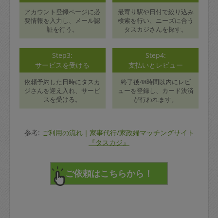
アカウント登録ページに必
最寄り駅や日付で絞り込み
要情報を入力し、メール認
検索を行い、ニーズに合う
証を行う。
タスカジさんを探す。
Step3:
Step4:
サービスを受ける
支払いとレビュー
依頼予約した日時にタスカ
終了後48時間以内にレビ
ジさんを迎え入れ、サービ
ューを登録し、カード決済
スを受ける。
が行われます。
参考:
ご利用の流れ｜家事代行/家政婦マッチングサイト
『タスカジ』