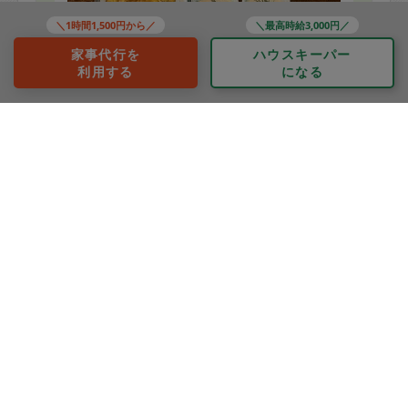
＼1時間1,500円から／
＼最高時給3,000円／
家事代行を
ハウスキーパー
利用する
になる
※依頼者の依頼当時の主観的な感想です。
50代 女性より
noriさん