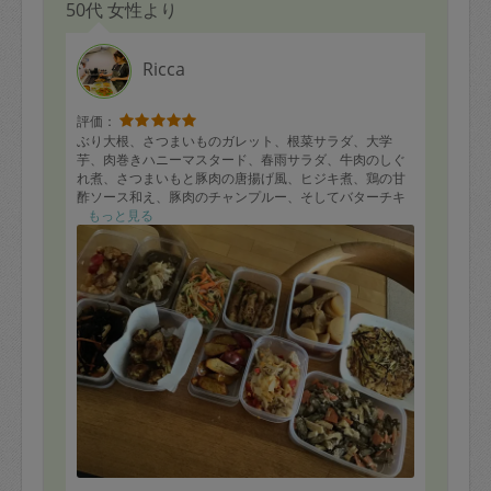
50代 女性より
Ricca
評価：
ぶり大根、さつまいものガレット、根菜サラダ、大学
芋、肉巻きハニーマスタード、春雨サラダ、牛肉のしぐ
れ煮、さつまいもと豚肉の唐揚げ風、ヒジキ煮、鶏の甘
酢ソース和え、豚肉のチャンプルー、そしてバターチキ
ンカレー。買い物含めて３時間で12品も作ってください
もっと見る
ました！手際もよく、キッチンからの美味しい匂いには
やく味見をしたい衝動に駆られました。もちろん美味し
いです♪またお願いしたいと思います。ありがとうござい
ました！