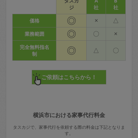
タスカ
A
B
ジ
社
社
◎
×
△
価格
◎
〇
×
業務範囲
完全無料指名
◎
△
〇
制
横浜市における家事代行料金
タスカジで、家事代行を依頼する際の料金は下記となりま
す。