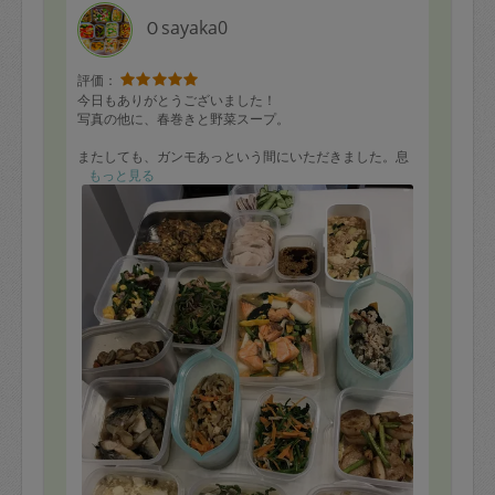
Ｏsayaka0
評価：
今日もありがとうございました！
写真の他に、春巻きと野菜スープ。
またしても、ガンモあっという間にいただきました。息
子もおやつにパクパクしてました。
もっと見る
野菜中心のおかずのリクエストに、いつも美味しく作っ
てくださりありがとうございます、