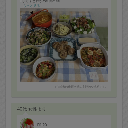
□しらすとわかめの酢の物
□蓮根のはさみ焼き
もっと見る
□きのこと豆腐の胡麻リーフサラダ
□胡麻ドレッシング
□豚肉と小松菜の卵炒め
□ぶりと野菜の南蛮漬け
□ポテトサラダ
□千切りレタス
バターチキンカレーは本格的ですが、辛いものが苦手な
私にあわせて味付けをしてくださいました。美味しいで
す！
千切りレタスは、千切りキャベツの予定がキャベツを用
意するのを忘れてしまい、その場で対応して下さいまし
た。
どれも安定の美味しさです！
豚肉と小松菜の卵炒めは、これもとても美味しかったで
すが、キクラゲが入ると一層我が家好みになったかな。
※依頼者の依頼当時の主観的な感想です。
次に作っていただく時は、キクラゲを入れていただこう
と思いました。
いつもありがとうございます。
40代 女性より
mito