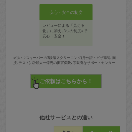
安心・安全の制度
レビューによる「見える
化」に加え､3つの制度※で
安心・安全！
※①ハウスキーパーの3段階スクリーニング(身分証・ビザ確認､面
接､テスト)､②最大一億円の損害保険､③親身なサポートセンター
他社サービスとの違い