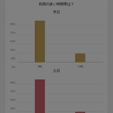
利用の多い時間帯は？
定期契約をキャンセルする場合、毎週定
期は月2回まで隔週定期は月1回までキャ
平日
ンセル料は発生しません。それ以上はキ
90%
ャンセル料が発生します。
72%
定期契約キャンセル料：
54%
・1回につき1,200円※
36%
・詳細ルールは、
こちら
を参照くださ
い。
18%
9時
13時
0%
※キャンセル料金の設定について：
土日
定期依頼1回（3時間）の金額とスポット
90%
1回（3時間）依頼した場合の金額の差額
相当で料金設定されています。
72%
54%
36%