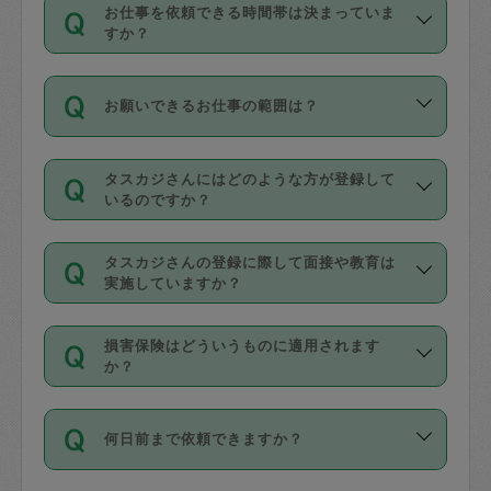
す。
丈夫です。
お仕事を依頼できる時間帯は決まっていま
料金のご請求と合わせてお支払いとなり
定期の最低利用回数は設けていない代わ
デビットカード・プリペイドカード（Vプ
すか？
ます。交通費の金額は「依頼の詳細」に
りに、一定数を超えたキャンセルは有償
リカ、au WALLETなど）
は支払にはご利
時間帯は3種類あります。いずれも１回あ
自動計算で表示されます。
でキャンセルすることが出来ます。
用いただけませんのでご注意ください。
お願いできるお仕事の範囲は？
たり３時間です。
銀行振込や現金払いも対応していませ
（例：毎週定期の場合は３回以上のキャ
ん。
掃除、整理収納、洗濯、買い物、料理、
・ＡＭ ９時～１２時
ンセルが有償（1200円、隔週定期の場合
なお、タスカジさんの交通費も、依頼料
タスカジさんにはどのような方が登録して
作り置きです。タスカジさんによってで
・ＰＭ １３時～１６時
いるのですか？
は２回以上のキャンセルが有償（1200
金のご請求と合わせてお支払いとなりま
きる仕事の範囲が異なりますので、依頼
・夜 １８時～２１時
円））
す。交通費の金額は「依頼の詳細」に自
主婦として長年の家事経験をお持ちの
する前にタスカジさんのプロフィールで
動計算で表示されます。
タスカジさんの登録に際して面接や教育は
方、栄養士・調理師といった資格者で保
確認してください。
開始時間を２時間前後変更することが可
実施していますか？
育園や学校の給食やレストランで料理関
基本的に、高所での作業や危険作業、屋
能です。依頼送信後、個別にタスカジさ
応募の際に、各自事務局との面接と説明
係の専門職に従事されていた方、日本で
外での作業は対象外です。
んにメッセージを送り調整してくださ
損害保険はどういうものに適用されます
を行っています。その後、身分証明書の
すでにハウスキーパーや英語の先生とし
か？
い。ただし、２時間を越えての調整はで
写真提出をしていただいています。外国
てお仕事をしているフィリピン出身の
きません。
依頼者とタスカジさんとの間でタスカジ
人の場合は在留カードで労働許可状況を
方、海外からの留学生、家事が好きな会
万が一、依頼した時間帯と作業時間が１
何日前まで依頼できますか？
を通して成立した作業時間内での作業に
確認しています。タスカジさんトレーニ
社員など様々なバックグラウンドの方が
時間も被らない場合、損害保険の対象外
適用されます。作業範囲は、掃除、洗
ング動画を使ったセルフトレーニングの
登録しています。
となりますので、ご注意ください。