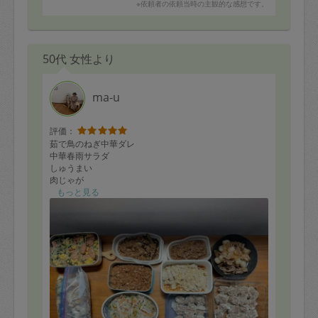
※依頼者の依頼当時の主観的な感想です。
50代 女性より
ma-u
評価：
茹で鳥のねぎ中華ダレ
中華春雨サラダ
しゅうまい
肉じゃが
肉そぼろ納豆オムレツ
もっと見る
チャンプルー
麻婆茄子
豚汁
など沢山のお料理ありがとうございました。またよろし
くお願い致します。