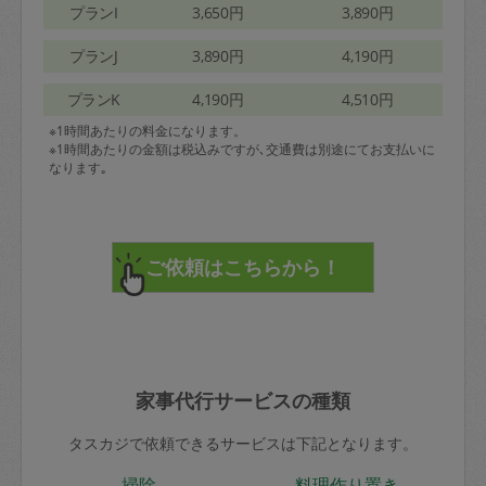
プランI
3,650円
3,890円
プランJ
3,890円
4,190円
プランK
4,190円
4,510円
※1時間あたりの料金になります。
※1時間あたりの金額は税込みですが､交通費は別途にてお支払いに
なります｡
家事代行サービスの種類
タスカジで依頼できるサービスは下記となります。
掃除
料理作り置き