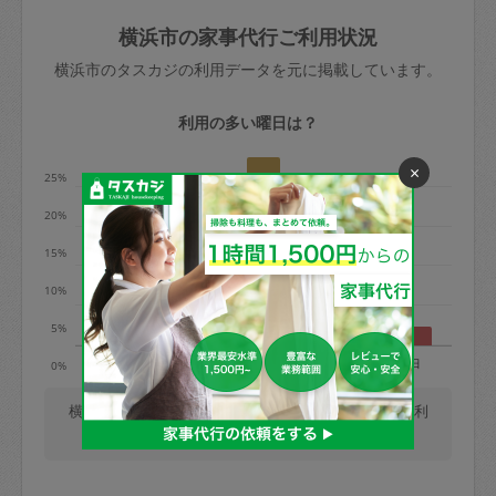
玉、など
きた場合は損害保険の対象外となるので
依頼者不在による当日キャンセル＝依頼
横浜市の家事代行ご利用状況
ご注意ください。
金額の100%＋交通費全額
横浜市のタスカジの利用データを元に掲載しています。
あわせてこちらも参照ください
：
初めて
利用します。注意しなくてはいけない点
※例：依頼日時／土曜日午前9時開始の場
利用の多い曜日は？
はありますか？
合、水曜日午前9時以降はキャンセル料が
×
発生
25%
水曜日9時〜金曜日9時まで＝依頼料金の
20%
50%
15%
金曜日9時～土曜日8時まで＝依頼金額の
100%
10%
土曜日8時〜実施時間＝依頼金額の100%
5%
＋交通費全額
月
火
水
木
金
土
日
0%
依頼者不在による当日キャンセル＝依頼
金額の100%＋交通費全額
横浜市では、毎週木曜日の利用が最も多く、日曜日の利
用が少ないです。(2026/08/08 時点での更新)
2. 定期契約キャンセル（定期契約のみ）