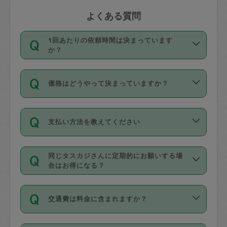
よくある質問
1回あたりの依頼時間は決まっています
か？
依頼1回につき3時間固定です。3時間を
価格はどうやって決まっていますか？
超えて依頼したい場合は、延長機能をご
利用ください。機能をご利用いただくに
11種類の価格帯の中からタスカジさん自
は、タスカジさんに事前に相談し、合意
支払い方法を教えてください
身が価格を選んで設定しています。
の上事前申請することが必要です。な
タスカジさんの価格設定には最初は制限
お、3時間を下回っても、値引き等はござ
お支払方法はクレジットカード（Visa／
があり、レビュー件数、レビューの平均
いません。
同じタスカジさんに定期的にお願いする場
Master／JCB／AMERICAN EXPRESS／
値、などで除々に設定可能な最高額が上
合はお得になる？
Diners Club）のみとなります。
がっていく仕組みになっています。
依頼には「スポット」と「定期（毎週｜
カード情報のご登録は、依頼リクエスト
交通費は料金に含まれますか？
隔週）」があり、「定期」の依頼は「ス
を行う際にご入力ください。プロフィー
ポット」よりお得な料金でご利用できま
ル登録時にはご入力いただかなくても大
交通費は依頼料金とは別途発生し、依頼