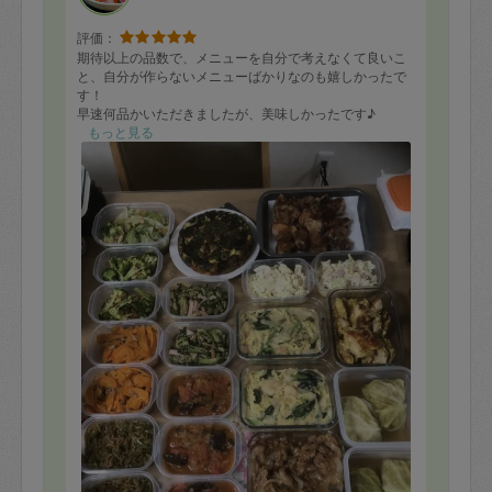
評価：
期待以上の品数で、メニューを自分で考えなくて良いこ
と、自分が作らないメニューばかりなのも嬉しかったで
す！
早速何品かいただきましたが、美味しかったです♪
またお願いしたいと思いました！
もっと見る
ありがとうございました！