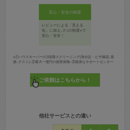
安心・安全の制度
レビューによる「見える
化」に加え､3つの制度※で
安心・安全！
※①ハウスキーパーの3段階スクリーニング(身分証・ビザ確認､面
接､テスト)､②最大一億円の損害保険､③親身なサポートセンター
他社サービスとの違い