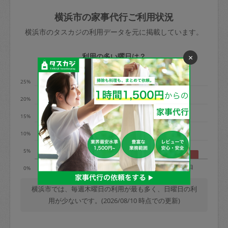
玉、など
きた場合は損害保険の対象外となるので
依頼者不在による当日キャンセル＝依頼
横浜市の家事代行ご利用状況
ご注意ください。
金額の100%＋交通費全額
横浜市のタスカジの利用データを元に掲載しています。
あわせてこちらも参照ください
：
初めて
利用します。注意しなくてはいけない点
※例：依頼日時／土曜日午前9時開始の場
利用の多い曜日は？
×
はありますか？
合、水曜日午前9時以降はキャンセル料が
発生
25%
水曜日9時〜金曜日9時まで＝依頼料金の
20%
50%
15%
金曜日9時～土曜日8時まで＝依頼金額の
100%
10%
土曜日8時〜実施時間＝依頼金額の100%
5%
＋交通費全額
月
火
水
木
金
土
日
0%
依頼者不在による当日キャンセル＝依頼
金額の100%＋交通費全額
横浜市では、毎週木曜日の利用が最も多く、日曜日の利
用が少ないです。(2026/08/10 時点での更新)
2. 定期契約キャンセル（定期契約のみ）