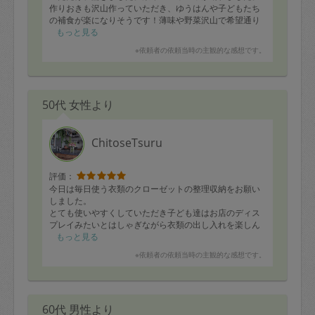
作りおきも沢山作っていただき、ゆうはんや子どもたち
の補食が楽になりそうです！薄味や野菜沢山で希望通り
の美味しい料理で嬉しいです。またよろしくお願い致し
もっと見る
ます。
※依頼者の依頼当時の主観的な感想です。
50代 女性より
ChitoseTsuru
評価：
今日は毎日使う衣類のクローゼットの整理収納をお願い
しました。
とても使いやすくしていただき子ども達はお店のディス
プレイみたいとはしゃぎながら衣類の出し入れを楽しん
でおりました。
もっと見る
生活しやすくしていただきましたことを感謝申し上げま
※依頼者の依頼当時の主観的な感想です。
す。
ありがとうございました。
60代 男性より