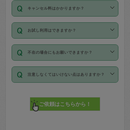
ご依頼は、現在を起点に3日後（72時間
濯、料理、作り置き、整理収納、買い物
のち、タスカジモニター宅にて３時間の
また外国人の方は英語しか話せない方、
キャンセル料はかかりますか？
以降）の日時から受付可能となっていま
です。作業中に物を壊したり、人にけが
現場トライアルを受け、合格したタスカ
日本語も話せる方など様々です。
す。
をさせたりした場合が対象で、補償金額
ジさんが活動されています。
キャンセル料には、以下の2種類がありま
ただし、72時間を切った直前の日程では
は対物1000万円、対人1億円が上限で
バックグラウンドや得意分野はプロフィ
お試し利用はできますか？
す。
タスカジさんへ「募集」をかけることが
す。
※テストセンターの講評は１件目のレビュ
ールに記載していますので、各自の得意
可能です。
ーとして記載されていますので依頼の際
分野を見極めて、目的に合わせてお仕事
「お試し利用」というメニューはありま
万が一損害が発生した場合は、その場の
に参考にしてください。
を依頼してください。
不在の場合にもお願いできますか？
せんが、「一回のみ」依頼を活用するこ
1. 直前キャンセル（定期、スポット契約
写真を撮り、
参考
：
【詳細】タスカジさんの登録に際
とによって、気に入ったタスカジさんを
共通）
タスカジサポートセンターまでご連絡く
して面接や教育は実施していますか？
不在の場合の作業はタスカジさんの同意
見つけることができます。
・タスカジさんのお仕事開始予定時間前
ださい。
注意しなくてはいけない点はありますか？
が必要です。数回の依頼ののち、タスカ
72時間を超える※と、以下のキャンセル
詳細FAQ：
損害賠償保険について教えて
ジさんと依頼者の間で十分な信頼関係が
まず、条件の合う気になるタスカジさ
料が発生します。
ください。
貴重品は紛失の際トラブルの元となるの
できたのち、タスカジさんに依頼してみ
ん、２・３人に「スポット」依頼をして
で、必ず鍵のかかるロッカーや金庫に入
てください。
みてください。
直前キャンセル料：
れて依頼者の責任の元管理するよう心掛
不在時に部屋に入るためにタスカジさん
その後、一番気に入ったタスカジさんに
72時間前〜24時間前＝依頼料金の50%
けてください。
に鍵を預ける必要がありますが、タスカ
「定期（毎週・隔週）」依頼をしてくだ
24時間前～1時間前＝依頼金額の100%
※パスポート、クレジットカード、銀行カ
ジさんが紛失した鍵によって二次的な損
さい。
1時間前〜実施時間＝依頼金額の100%＋
ード、5千円以上のアクセサリー、500円
害（たとえば、第三者の侵入など）が起
交通費全額