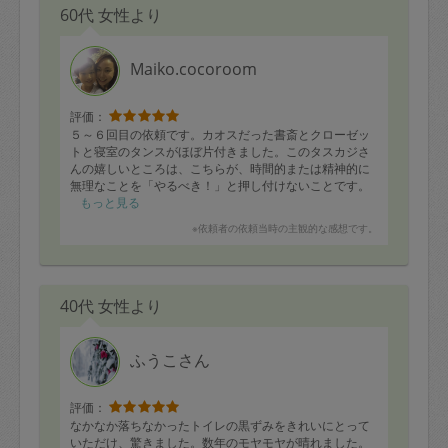
60代 女性より
Maiko.cocoroom
評価：
５～６回目の依頼です。カオスだった書斎とクローゼッ
トと寝室のタンスがほぼ片付きました。このタスカジさ
んの嬉しいところは、こちらが、時間的または精神的に
無理なことを「やるべき！」と押し付けないことです。
一緒に整理するときも指示が的確で、私が手が離せない
もっと見る
時は、黙々とタンスの中を畳んでくれます（確認してか
※依頼者の依頼当時の主観的な感想です。
ら）。そして、その後、すごく見やすく使いやすいの
で、そのままきれいが保たれます。私の書斎、こんなに
スペースあったんだと今はとても気持ちよく使えていま
す。クローゼットも、ものを入れっぱなしではなく、入
40代 女性より
れたり出したりの、生きたスペースになりました。
次は、リビングルームに行きたいと思います。
ふうこさん
評価：
なかなか落ちなかったトイレの黒ずみをきれいにとって
いただけ、驚きました。数年のモヤモヤが晴れました。