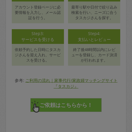
アカウント登録ページに必
最寄り駅や日付で絞り込み
要情報を入力し、メール認
検索を行い、ニーズに合う
証を行う。
タスカジさんを探す。
Step3:
Step4:
サービスを受ける
支払いとレビュー
依頼予約した日時にタスカ
終了後48時間以内にレビ
ジさんを迎え入れ、サービ
ューを登録し、カード決済
スを受ける。
が行われます。
参考:
ご利用の流れ｜家事代行/家政婦マッチングサイト
『タスカジ』