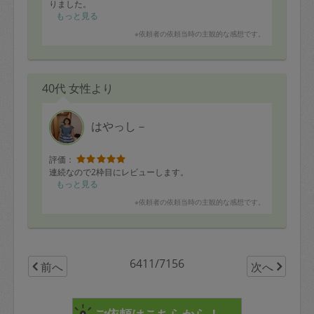
りました。
教えてもらった技で子どもが片付けを進んでやるように
もっと見る
なってくれました。
※依頼者の依頼当時の主観的な感想です。
要るものだけ選別しておいてから頼むと効率が良い事を
教えてもらえました。
自分でもできるようにノウハウも教えてもらえます。
40代 女性より
探し物のストレスが無くなりました。
ありがとうございました?
はやっし－
評価：
連続なので2枠目にレビューします。
もっと見る
※依頼者の依頼当時の主観的な感想です。
6411/7156
前へ
次へ