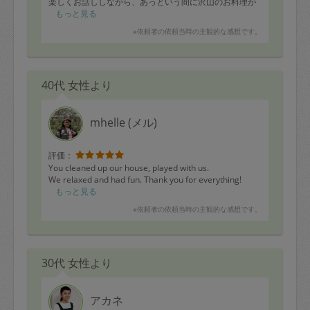
楽しくお話ししながら、あっという間に沢山のお料理が
出来上がりました。どれから食べようかとワクワクしま
もっと見る
す。
※依頼者の依頼当時の主観的な感想です。
有難うございました。
ぜひまた宜しくお願い致します。
40代 女性より
mhelle (メル)
評価：
You cleaned up our house, played with us.
We relaxed and had fun. Thank you for everything!
もっと見る
※依頼者の依頼当時の主観的な感想です。
30代 女性より
アカネ