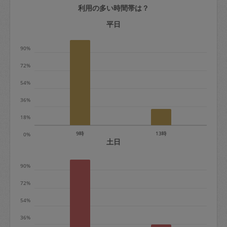
利用の多い時間帯は？
定期契約をキャンセルする場合、毎週定
期は月2回まで隔週定期は月1回までキャ
平日
ンセル料は発生しません。それ以上はキ
90%
ャンセル料が発生します。
72%
定期契約キャンセル料：
54%
・1回につき1,200円※
36%
・詳細ルールは、
こちら
を参照くださ
い。
18%
9時
13時
0%
※キャンセル料金の設定について：
土日
定期依頼1回（3時間）の金額とスポット
90%
1回（3時間）依頼した場合の金額の差額
相当で料金設定されています。
72%
54%
36%