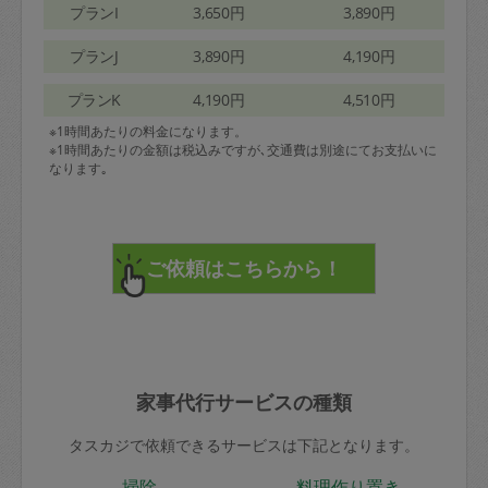
プランI
3,650円
3,890円
プランJ
3,890円
4,190円
プランK
4,190円
4,510円
※1時間あたりの料金になります。
※1時間あたりの金額は税込みですが､交通費は別途にてお支払いに
なります｡
家事代行サービスの種類
タスカジで依頼できるサービスは下記となります。
掃除
料理作り置き