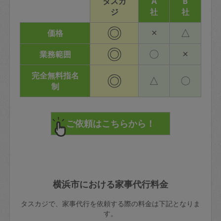
タスカ
A
B
ジ
社
社
◎
×
△
価格
◎
〇
×
業務範囲
完全無料指名
◎
△
〇
制
横浜市における家事代行料金
タスカジで、家事代行を依頼する際の料金は下記となりま
す。