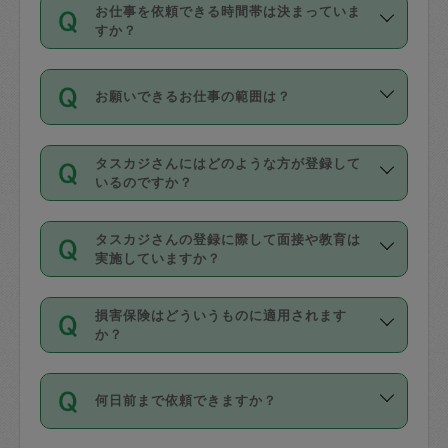
す。
丈夫です。
お仕事を依頼できる時間帯は決まっていま
料金のご請求と合わせてお支払いとなり
定期の最低利用回数は設けていない代わ
デビットカード・プリペイドカード（Vプ
すか？
ます。交通費の金額は「依頼の詳細」に
りに、一定数を超えたキャンセルは有償
リカ、au WALLETなど）
は支払にはご利
時間帯は3種類あります。いずれも１回あ
自動計算で表示されます。
でキャンセルすることが出来ます。
用いただけませんのでご注意ください。
お願いできるお仕事の範囲は？
たり３時間です。
銀行振込や現金払いも対応していませ
（例：毎週定期の場合は３回以上のキャ
ん。
掃除、整理収納、洗濯、買い物、料理、
・ＡＭ ９時～１２時
ンセルが有償（1200円、隔週定期の場合
なお、タスカジさんの交通費も、依頼料
タスカジさんにはどのような方が登録して
作り置きです。タスカジさんによってで
・ＰＭ １３時～１６時
いるのですか？
は２回以上のキャンセルが有償（1200
金のご請求と合わせてお支払いとなりま
きる仕事の範囲が異なりますので、依頼
・夜 １８時～２１時
円））
す。交通費の金額は「依頼の詳細」に自
主婦として長年の家事経験をお持ちの
する前にタスカジさんのプロフィールで
動計算で表示されます。
タスカジさんの登録に際して面接や教育は
方、栄養士・調理師といった資格者で保
確認してください。
開始時間を２時間前後変更することが可
実施していますか？
育園や学校の給食やレストランで料理関
基本的に、高所での作業や危険作業、屋
能です。依頼送信後、個別にタスカジさ
応募の際に、各自事務局との面接と説明
係の専門職に従事されていた方、日本で
外での作業は対象外です。
んにメッセージを送り調整してくださ
損害保険はどういうものに適用されます
を行っています。その後、身分証明書の
すでにハウスキーパーや英語の先生とし
か？
い。ただし、２時間を越えての調整はで
写真提出をしていただいています。外国
てお仕事をしているフィリピン出身の
きません。
依頼者とタスカジさんとの間でタスカジ
人の場合は在留カードで労働許可状況を
方、海外からの留学生、家事が好きな会
万が一、依頼した時間帯と作業時間が１
何日前まで依頼できますか？
を通して成立した作業時間内での作業に
確認しています。タスカジさんトレーニ
社員など様々なバックグラウンドの方が
時間も被らない場合、損害保険の対象外
適用されます。作業範囲は、掃除、洗
ング動画を使ったセルフトレーニングの
登録しています。
となりますので、ご注意ください。