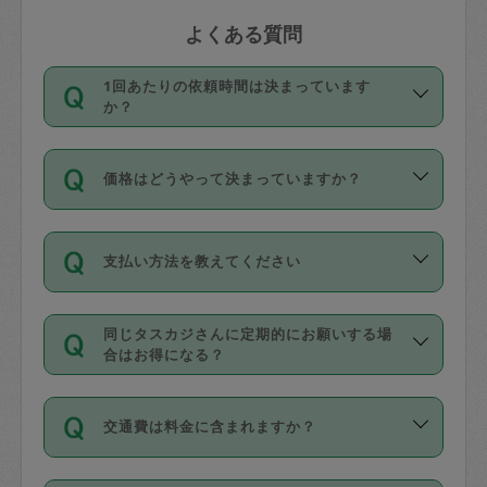
よくある質問
1回あたりの依頼時間は決まっています
か？
依頼1回につき3時間固定です。3時間を
価格はどうやって決まっていますか？
超えて依頼したい場合は、延長機能をご
利用ください。機能をご利用いただくに
11種類の価格帯の中からタスカジさん自
は、タスカジさんに事前に相談し、合意
支払い方法を教えてください
身が価格を選んで設定しています。
の上事前申請することが必要です。な
タスカジさんの価格設定には最初は制限
お、3時間を下回っても、値引き等はござ
お支払方法はクレジットカード（Visa／
があり、レビュー件数、レビューの平均
いません。
同じタスカジさんに定期的にお願いする場
Master／JCB／AMERICAN EXPRESS／
値、などで除々に設定可能な最高額が上
合はお得になる？
Diners Club）のみとなります。
がっていく仕組みになっています。
依頼には「スポット」と「定期（毎週｜
カード情報のご登録は、依頼リクエスト
交通費は料金に含まれますか？
隔週）」があり、「定期」の依頼は「ス
を行う際にご入力ください。プロフィー
ポット」よりお得な料金でご利用できま
ル登録時にはご入力いただかなくても大
交通費は依頼料金とは別途発生し、依頼